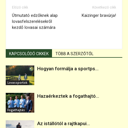
Előző cikk
Következő cikk
Útmutató edzőknek alap
Kaizinger bravúrja!
lovasfelszerelésekről
kezdő lovasai számára
KAPCSOLÓDÓ CIKKEK
TÖBB A SZERZŐTŐL
Hogyan formálja a sportps...
Lovassportok
Hazaérkeztek a fogathajtó...
Fogathajtás
Az istállótól a rajtkapui...