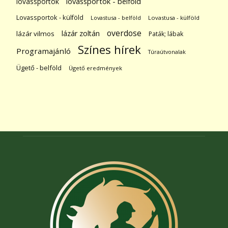
lovassportok
lovassportok - belföld
Lovassportok - külföld
Lovastusa - belföld
Lovastusa - külföld
overdose
lázár zoltán
lázár vilmos
Paták; lábak
Színes hírek
Programajánló
Túraútvonalak
Ügető - belföld
Ügető eredmények