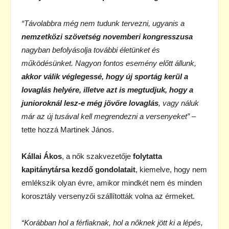
“Távolabbra még nem tudunk tervezni, ugyanis a
nemzetközi szövetség novemberi kongresszusa
nagyban befolyásolja további életünket és
működésünket. Nagyon fontos esemény előtt állunk,
akkor válik véglegessé, hogy új sportág kerül a
lovaglás helyére, illetve azt is megtudjuk, hogy a
junioroknál lesz-e még jövőre lovaglás
, vagy náluk
már az új tusával kell megrendezni a versenyeket”
–
tette hozzá Martinek János.
Kállai Ákos
, a nők szakvezetője
folytatta
kapitánytársa kezdő gondolatait
, kiemelve, hogy nem
emlékszik olyan évre, amikor mindkét nem és minden
korosztály versenyzői szállították volna az érmeket.
“Korábban hol a férfiaknak, hol a nőknek jött ki a lépés,