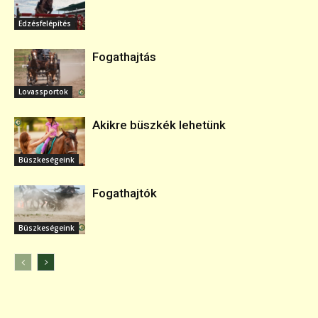
Edzésfelépítés
Fogathajtás
Lovassportok
Akikre büszkék lehetünk
Büszkeségeink
Fogathajtók
Büszkeségeink