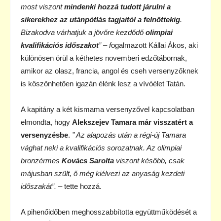
most viszont
mindenki hozzá tudott járulni a
sikerekhez az utánpótlás tagjaitól a felnőttekig
.
Bizakodva várhatjuk a jövőre kezdődő
olimpiai
kvalifikációs időszakot
” – f
ogalmazott Kállai Ákos, aki
különösen örül a kéthetes novemberi edzőtábornak,
amikor az olasz, francia, angol és cseh versenyzőknek
is köszönhetően igazán élénk lesz a vívóélet Tatán.
A kapitány a két kismama versenyzővel kapcsolatban
elmondta, hogy
Alekszejev Tamara már visszatért a
versenyzésbe
.
” Az alapozás után a régi-új Tamara
vághat neki a kvalifikációs sorozatnak. Az olimpiai
bronzérmes
Kovács Sarolta
viszont később, csak
májusban szült, ő még kiélvezi az anyaság kezdeti
időszakát”.
– tette hozzá.
A pihenőidőben meghosszabbította együttműködését a