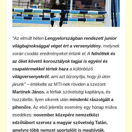
“Az elmúlt héten
Lengyelországban rendezett junior
világbajnoksággal véget ért a versenyidény
, melynek
során csodás eredményeket értünk el. A
felnőttek és
az őket követő korosztályok tagjai is
egyéni és
csapatérmekkel tértek haza
a különböző
világversenyekről
, ami azt bizonyítja, hogy jó úton
járunk”
– értékelte az MTI-nek röviden a szezont
Martinek János
, a férfiak szövetségi kapitánya, és
hozzátette, ilyen sikerek után
mindenki rászolgált a
pihenőre.
Az első jelentős esemény egy hónap múlva
esedékes:
november közepére nemzetközi
edzőtábort szervez a magyar szövetség Tatán,
amelyre több nemzet sportolóit is meghívták.