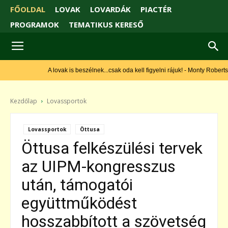
FŐOLDAL
LOVAK
LOVARDÁK
PIACTÉR
PROGRAMOK
TEMATIKUS KERESŐ
A lovak is beszélnek...csak oda kell figyelni rájuk! - Monty Roberts
Kezdőlap
Lovassportok
Lovassportok
Öttusa
Öttusa felkészülési tervek
az UIPM-kongresszus
után, támogatói
együttműködést
hosszabbított a szövetség