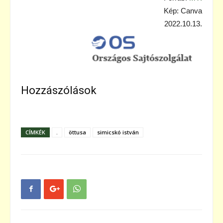
Kép: Canva
2022.10.13.
Hozzászólások
CÍMKÉK
.
öttusa
simicskó istván