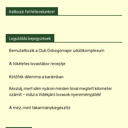
Iratkozz fel hírlevelünkre!
Legutóbbi bejegyzések
Bemutatkozik a Club Dobogómajor üdülőkomplexum
A tökéletes lovastábor receptje
Kötőfék-dilemma a karámban
Készülj, mert idén nyáron minden lóval megtett kilométer
számít – indul a Vidékjáró lovasok nyereményjáték!
A méz, mint takarmánykiegészítő