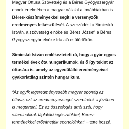
Magyar Öttusa Szövetség és a Béres Gyógyszergyár,
ennek értelmében a magyar vállalat a továbbiakban is
Béres-készítményekkel segíti a versenyzők
eredményes felkészülését.
A szerződést a Simicskó
István, a szövetség elnöke és Béres József, a Béres
Gyógyszergyár elnöke írta alá csütörtökön.
Simicskó István emlékeztetett rá, hogy a gyár egyes
termékei évek óta hungarikumok, és ő így tekint az
öttusára is, amely az egyedülálló eredményeivel
gyakorlatilag szintén hungarikum.
“Az egyik legeredményesebb magyar sportág az
öttusa, ezt az eredményességet szeretnénk a jövőben
is megtartani. Ez az összefogás arról szól, hogy
vitaminokkal, táplálékkiegészítőkkel, Béres-
termékekkel erősíthetjük sportolóinkat”
– tette hozzá.