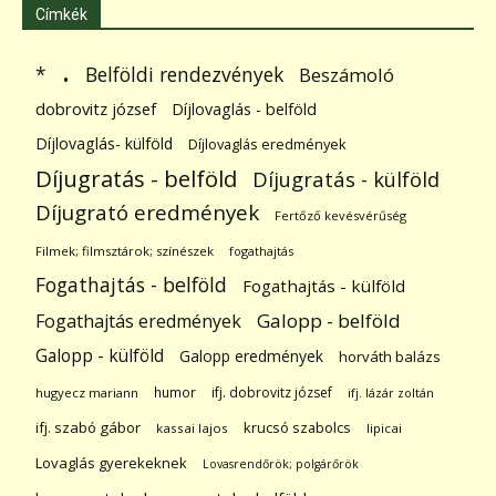
Címkék
.
Belföldi rendezvények
*
Beszámoló
dobrovitz józsef
Díjlovaglás - belföld
Díjlovaglás- külföld
Díjlovaglás eredmények
Díjugratás - belföld
Díjugratás - külföld
Díjugrató eredmények
Fertőző kevésvérűség
Filmek; filmsztárok; színészek
fogathajtás
Fogathajtás - belföld
Fogathajtás - külföld
Galopp - belföld
Fogathajtás eredmények
Galopp - külföld
Galopp eredmények
horváth balázs
humor
ifj. dobrovitz józsef
hugyecz mariann
ifj. lázár zoltán
ifj. szabó gábor
krucsó szabolcs
kassai lajos
lipicai
Lovaglás gyerekeknek
Lovasrendőrök; polgárőrök