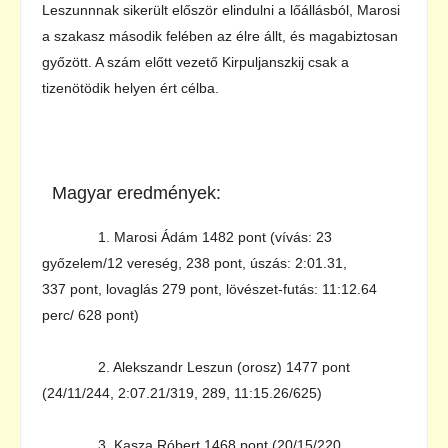
Leszunnnak sikerült először elindulni a lőállásból, Marosi
a szakasz második felében az élre állt, és magabiztosan
győzött. A szám előtt vezető Kirpuljanszkij csak a
tizenötödik helyen ért célba.
Magyar eredmények:
1. Marosi Ádám 1482 pont (vívás: 23
győzelem/12 vereség, 238 pont, úszás: 2:01.31,
337 pont, lovaglás 279 pont, lövészet-futás: 11:12.64
perc/ 628 pont)
2. Alekszandr Leszun (orosz) 1477 pont
(24/11/244, 2:07.21/319, 289, 11:15.26/625)
3. Kasza Róbert 1468 pont (20/15/220,