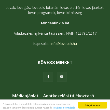
Lovak, lovaglás, lovasok, lótartás, lovas piactér, lovas játékok,
lovas programok, lovas közösség
Mindenünk a ló!
Adatkezelés nyilvántartási szám: NAIH-123795/2017
Kapcsolat:
info@lovasok.hu
KÖVESS MINKET
Médiaajánlat
Adatkezelési tájékoztató
Jogi nyilatkozat
Karrier
Kapcsolat
A Lovasok.hu a megfelelő felhasználói élmény és személyre
Megértettem
szabott tartalom érdekében sütiket használ.
További információk
© Lovasok.hu