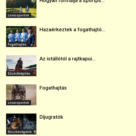
Hogyan formálja a sportps...
Lovassportok
Hazaérkeztek a fogathajtó...
Fogathajtás
Az istállótól a rajtkapui...
Edzésfelépítés
Fogathajtás
Lovassportok
Díjugratók
Büszkeségeink