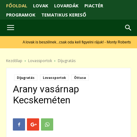
FŐOLDAL
LOVAK
LOVARDÁK
PIACTÉR
PROGRAMOK
TEMATIKUS KERESŐ
A lovak is beszélnek...csak oda kell figyelni rájuk! - Monty Roberts
Kezdőlap
Lovassportok
Díjugratás
Díjugratás
Lovassportok
Öttusa
Arany vasárnap
Kecskeméten