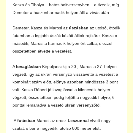
Kasza és Tibolya – hatos holtversenyben – a tizedik, míg
Demeter a huszonharmadik helyen állt a vívás után.
Demeter, Kasza és Marosi az
úszásban
az utolsó, ötödik
futamban a legjobb úszók között álltak rajtkőre. Kasza a
második, Marosi a harmadik helyen ért célba, s ezzel
összetettben átvette a vezetést.
A
lovaglásban
Kirpuljanszkij a 20., Marosi a 27. helyen
végzett, így az ukrán versenyző visszavette a vezetést a
kombinált szám előtt, előnye azonban mindössze 3 pont
volt. Kasza Róbert jó lovaglással a kilencedik helyen
végzett, összetettben pedig feljött a negyedik helyre, 6
ponttal lemaradva a vezető ukrán versenyzőtől.
A
futásban
Marosi az orosz
Leszunnal
vívott nagy
csatát, s bár a negyedik, utolsó 800 méter előtt