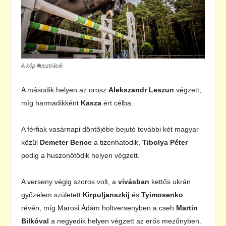
A kép illusztráció
A második helyen az orosz
Alekszandr Leszun
végzett,
míg harmadikként
Kasza
ért célba.
A férfiak vasárnapi döntőjébe bejutó további két magyar
közül
Demeter Bence
a tizenhatodik,
Tibolya Péter
pedig a huszonötödik helyen végzett.
A verseny végig szoros volt, a
vívásban
kettős ukrán
győzelem született
Kirpuljanszkij
és
Tyimosenko
révén, míg Marosi Ádám holtversenyben a cseh
Martin
Bilkóval
a negyedik helyen végzett az erős mezőnyben.