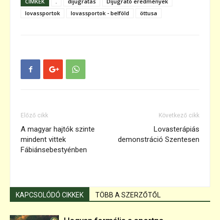
CÍMKÉK
.
díjugratás
Díjugrató eredmények
lovassportok
lovassportok - belföld
öttusa
Előző cikk
Következő cikk
A magyar hajtók szinte
Lovasterápiás
mindent vittek
demonstráció Szentesen
Fábiánsebestyénben
KAPCSOLÓDÓ CIKKEK
TÖBB A SZERZŐTŐL