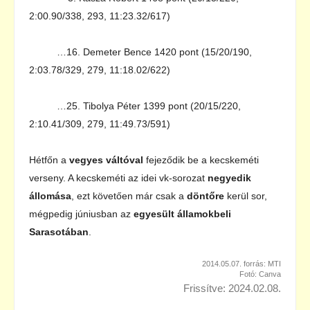
2:00.90/338, 293, 11:23.32/617)
…16. Demeter Bence 1420 pont (15/20/190,
2:03.78/329, 279, 11:18.02/622)
…25. Tibolya Péter 1399 pont (20/15/220,
2:10.41/309, 279, 11:49.73/591)
Hétfőn a
vegyes váltóval
fejeződik be a kecskeméti
verseny. A kecskeméti az idei vk-sorozat
negyedik
állomása
, ezt követően már csak a
döntőre
kerül sor,
mégpedig júniusban az
egyesült államokbeli
Sarasotában
.
2014.05.07. forrás: MTI
Fotó: Canva
Frissítve: 2024.02.08.