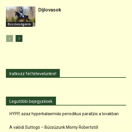
Díjlovasok
Büszkeségeink
Iratkozz fel hírlevelünkre!
Legutóbbi bejegyzések
HYPP, azaz hyperkalaemiás periodikus paralízis a lovakban
A valódi Suttogó – Búcsúzunk Monty Robertstől