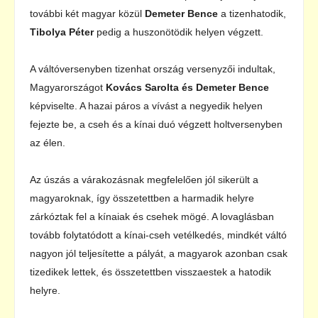
további két magyar közül
Demeter Bence
a tizenhatodik,
Tibolya Péter
pedig a huszonötödik helyen végzett.
A váltóversenyben tizenhat ország versenyzői indultak,
Magyarországot
Kovács Sarolta és Demeter Bence
képviselte. A hazai páros a vívást a negyedik helyen
fejezte be, a cseh és a kínai duó végzett holtversenyben
az élen.
Az úszás a várakozásnak megfelelően jól sikerült a
magyaroknak, így összetettben a harmadik helyre
zárkóztak fel a kínaiak és csehek mögé. A lovaglásban
tovább folytatódott a kínai-cseh vetélkedés, mindkét váltó
nagyon jól teljesítette a pályát, a magyarok azonban csak
tizedikek lettek, és összetettben visszaestek a hatodik
helyre.