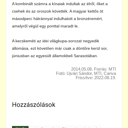
A kombinált számra a kínaiak indultak az élről, őket a
csehek és az oroszok követték. A magyar kettős öt
másodperc hátránnyal indulhatott a bronzéremért,
amelyről végül egy ponttal maradt le.
A kecskeméti az idei világkupa-sorozat negyedik
állomása, ezt követően már csak a döntőre kerül sor,
júniusban az egyesült államokbeli Sarasotában.
2014.05.08. Forrás: MTI
Fotó: Ujvári Sándor, MTI, Canva
Frissítve: 2022.08.19.
Hozzászólások