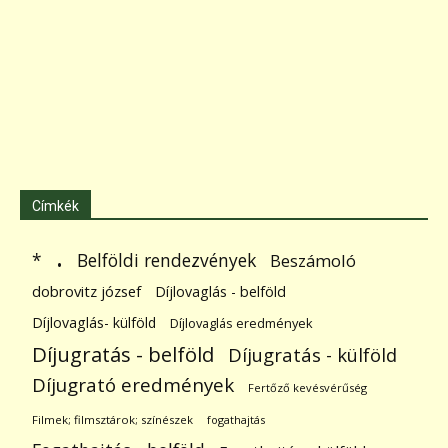
Címkék
.
Belföldi rendezvények
*
Beszámoló
dobrovitz józsef
Díjlovaglás - belföld
Díjlovaglás- külföld
Díjlovaglás eredmények
Díjugratás - belföld
Díjugratás - külföld
Díjugrató eredmények
Fertőző kevésvérűség
Filmek; filmsztárok; színészek
fogathajtás