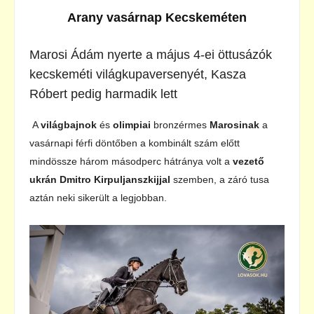
Arany vasárnap Kecskeméten
Marosi Ádám nyerte a május 4-ei öttusázók
kecskeméti világkupaversenyét, Kasza
Róbert pedig harmadik lett
A
világbajnok
és
olimpiai
bronzérmes
Marosinak
a
vasárnapi férfi döntőben a kombinált szám előtt
mindössze három másodperc hátránya volt a
vezető
ukrán Dmitro Kirpuljanszkijjal
szemben, a záró tusa
aztán neki sikerült a legjobban.