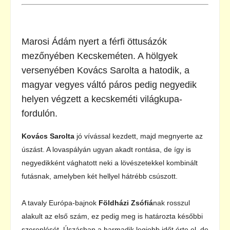
Marosi Ádám nyert a férfi öttusázók
mezőnyében Kecskeméten. A hölgyek
versenyében Kovács Sarolta a hatodik, a
magyar vegyes váltó páros pedig negyedik
helyen végzett a kecskeméti világkupa-
fordulón.
Kovács Sarolta
jó vívással kezdett, majd megnyerte az
úszást. A lovaspályán ugyan akadt rontása, de így is
negyedikként vághatott neki a lövészetekkel kombinált
futásnak, amelyben két hellyel hátrébb csúszott.
A tavaly Európa-bajnok
Földházi Zsófiá
nak rosszul
alakult az első szám, ez pedig meg is határozta későbbi
szereplését. Úszásban a harmadik legjobb időt érte el, de