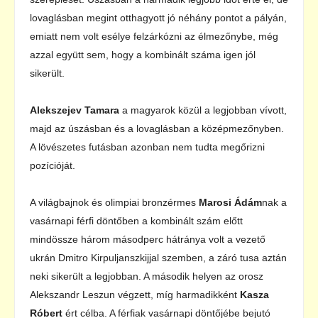
lovaglásban megint otthagyott jó néhány pontot a pályán,
emiatt nem volt esélye felzárkózni az élmezőnybe, még
azzal együtt sem, hogy a kombinált száma igen jól
sikerült.
Alekszejev Tamara
a magyarok közül a legjobban vívott,
majd az úszásban és a lovaglásban a középmezőnyben.
A lövészetes futásban azonban nem tudta megőrizni
pozícióját.
A világbajnok és olimpiai bronzérmes
Marosi Ádám
nak a
vasárnapi férfi döntőben a kombinált szám előtt
mindössze három másodperc hátránya volt a vezető
ukrán Dmitro Kirpuljanszkijjal szemben, a záró tusa aztán
neki sikerült a legjobban. A második helyen az orosz
Alekszandr Leszun végzett, míg harmadikként
Kasza
Róbert
ért célba. A férfiak vasárnapi döntőjébe bejutó