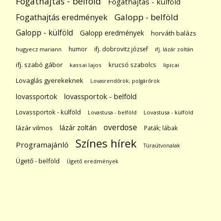
Fogathajtás - belföld
Fogathajtás - külföld
Galopp - belföld
Fogathajtás eredmények
Galopp - külföld
Galopp eredmények
horváth balázs
humor
ifj. dobrovitz józsef
hugyecz mariann
ifj. lázár zoltán
ifj. szabó gábor
krucsó szabolcs
kassai lajos
lipicai
Lovaglás gyerekeknek
Lovasrendőrök; polgárőrök
lovassportok
lovassportok - belföld
Lovassportok - külföld
Lovastusa - belföld
Lovastusa - külföld
overdose
lázár zoltán
lázár vilmos
Paták; lábak
Színes hírek
Programajánló
Túraútvonalak
Ügető - belföld
Ügető eredmények