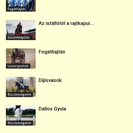
Fogathajtás
Az istállótól a rajtkapui...
Edzésfelépítés
Fogathajtás
Lovassportok
Díjlovasok
Büszkeségeink
Dallos Gyula
Büszkeségeink