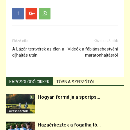
Előző cikk
Következő cikk
A Lázár testvérek az élen a
Videók a fábiánsebestyéni
díjhajtás után
maratonhajtásról
KAPCSOLÓDÓ CIKKEK
TÖBB A SZERZŐTŐL
Hogyan formálja a sportps...
Lovassportok
Hazaérkeztek a fogathajtó...