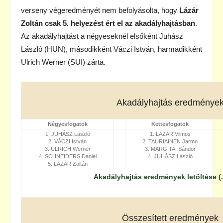
verseny végeredményét nem befolyásolta, hogy
Lázár
Zoltán csak 5. helyezést ért el az akadályhajtásban
.
Az akadályhajtást a négyeseknél elsőként Juhász
László (HUN), másodikként Váczi István, harmadikként
Ulrich Werner (SUI) zárta.
Akadályhajtás eredménye
Négyesfogatok
Kettesfogatok
1. JUHÁSZ László
1. LÁZÁR Vilmos
2. VÁCZI István
2. TAURIAINEN Jarmo
3. ULRICH Werner
3. MARGITAI Sándor
4. SCHNEIDERS Daniel
4. JUHÁSZ László
5. LÁZÁR Zoltán
Akadályhajtás eredmények letöltése (.
Összesített eredmények