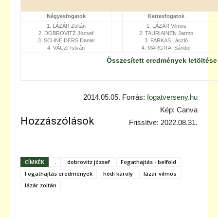
Négyesfogatok
Kettesfogatok
1. LÁZÁR Zoltán
1. LÁZÁR Vilmos
2. DOBROVITZ József
2. TAURIAINEN Jarmo
3. SCHNEIDERS Daniel
3. FARKAS László
4. VÁCZI István
4. MARGITAI Sándor
Összesített eredmények letöltése
2014.05.05. Forrás:
fogatverseny.hu
Kép: Canva
Hozzászólások
Frissítve: 2022.08.31.
CÍMKÉK
.
dobrovitz józsef
Fogathajtás - belföld
Fogathajtás eredmények
hódi károly
lázár vilmos
lázár zoltán