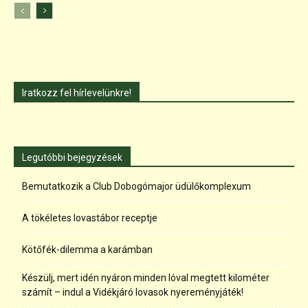
Iratkozz fel hírlevelünkre!
Legutóbbi bejegyzések
Bemutatkozik a Club Dobogómajor üdülőkomplexum
A tökéletes lovastábor receptje
Kötőfék-dilemma a karámban
Készülj, mert idén nyáron minden lóval megtett kilométer
számít – indul a Vidékjáró lovasok nyereményjáték!