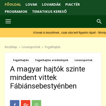
FŐOLDAL
LOVAK
LOVARDÁK
PIACTÉR
PROGRAMOK
TEMATIKUS KERESŐ
A lovak is beszélnek...csak oda kell figyelni rájuk! - Monty
Roberts
Kezdőlap
Lovassportok
Fogathajtás
Fogathajtás
Fogathajtás eredmények
Lovassportok
A magyar hajtók szinte
mindent vittek
Fábiánsebestyénben