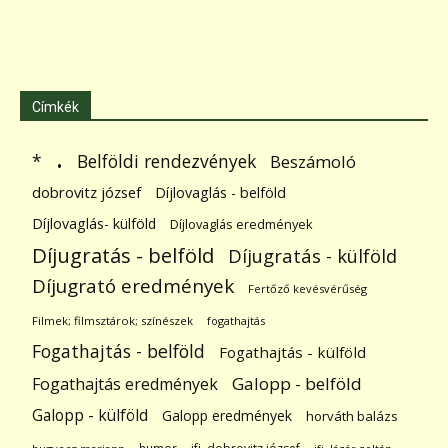
Címkék
.
Belföldi rendezvények
*
Beszámoló
dobrovitz józsef
Díjlovaglás - belföld
Díjlovaglás- külföld
Díjlovaglás eredmények
Díjugratás - belföld
Díjugratás - külföld
Díjugrató eredmények
Fertőző kevésvérűség
Filmek; filmsztárok; színészek
fogathajtás
Fogathajtás - belföld
Fogathajtás - külföld
Galopp - belföld
Fogathajtás eredmények
Galopp - külföld
Galopp eredmények
horváth balázs