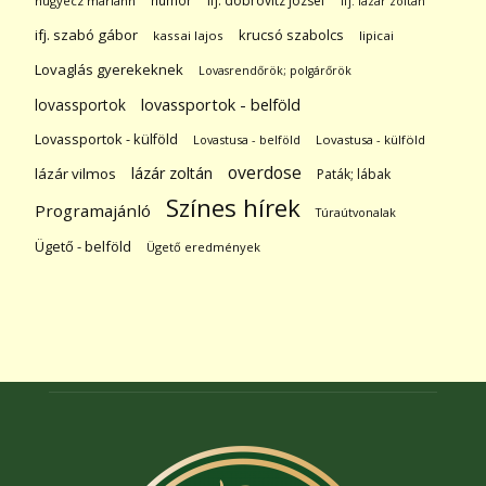
humor
ifj. dobrovitz józsef
hugyecz mariann
ifj. lázár zoltán
ifj. szabó gábor
krucsó szabolcs
kassai lajos
lipicai
Lovaglás gyerekeknek
Lovasrendőrök; polgárőrök
lovassportok
lovassportok - belföld
Lovassportok - külföld
Lovastusa - belföld
Lovastusa - külföld
overdose
lázár zoltán
lázár vilmos
Paták; lábak
Színes hírek
Programajánló
Túraútvonalak
Ügető - belföld
Ügető eredmények