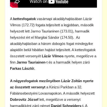
A
kettesfogatok
vasárnapi akadályhajtásában Lázár
Vilmos (172.72) fogata teljesített a legjobban, második
helyezett lett Jarmo Taurianinen (173.01), harmadik
helyezést ért el Margitai Sándor (174.50). Az
akadályhajtásban a három dobogós fogat mindegyike
alapidőn belül hibátlan hajtást teljesített. A kettesfogatok
összetett versenyét
Lázár Vilmos
nyerte, megelőzve a
finn
Jarmo Tauriainen
-t és a harmadik helyen záró
Farkas László
t.
A négyesfogatok mezőnyében Lázár Zoltán nyerte
az összetett versenyt
a Kinizsi Parkban a 32.
Fábiánsebestyéni Lovasnapokon. A második helyezett
Dobrovitz József
lett, megelőzve a versenyt
harmadikként záró német
Daniel Schneiders
-t. A