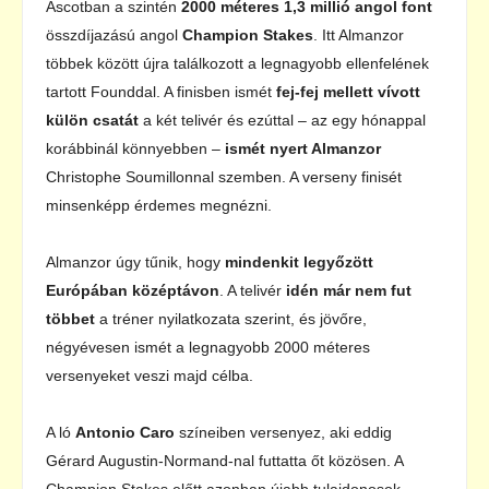
Ascotban a szintén
2000 méteres 1,3 millió angol font
összdíjazású angol
Champion Stakes
. Itt Almanzor
többek között újra találkozott a legnagyobb ellenfelének
tartott Founddal. A finisben ismét
fej-fej mellett vívott
külön csatát
a két telivér és ezúttal – az egy hónappal
korábbinál könnyebben –
ismét nyert Almanzor
Christophe Soumillonnal szemben. A verseny finisét
minsenképp érdemes megnézni.
Almanzor úgy tűnik, hogy
mindenkit legyőzött
Európában középtávon
. A telivér
idén már nem fut
többet
a tréner nyilatkozata szerint, és jövőre,
négyévesen ismét a legnagyobb 2000 méteres
versenyeket veszi majd célba.
A ló
Antonio Caro
színeiben versenyez, aki eddig
Gérard Augustin-Normand-nal futtatta őt közösen. A