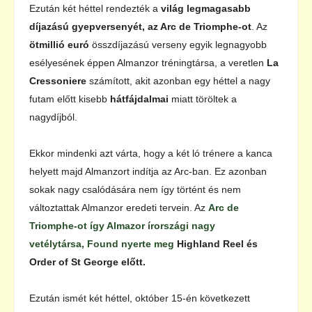
Ezután két héttel rendezték a
világ legmagasabb
díjazású gyepversenyét, az Arc de Triomphe-ot
. Az
ötmillió euró
összdíjazású verseny egyik legnagyobb
esélyesének éppen Almanzor tréningtársa, a veretlen
La
Cressoniere
számított, akit azonban egy héttel a nagy
futam előtt kisebb
hátfájdalmai
miatt töröltek a
nagydíjból.
Ekkor mindenki azt várta, hogy a két ló trénere a kanca
helyett majd Almanzort indítja az Arc-ban. Ez azonban
sokak nagy csalódására nem így történt és nem
változtattak Almanzor eredeti tervein. Az
Arc de
Triomphe-ot így Almazor írországi nagy
vetélytársa, Found nyerte meg
Highland Reel és
Order of St George előtt.
Ezután ismét két héttel, október 15-én következett