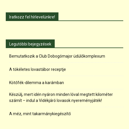
Iratkozz fel hírlevelünkre!
Legutóbbi bejegyzések
Bemutatkozik a Club Dobogómajor üdülőkomplexum
A tökéletes lovastábor receptje
Kötőfék-dilemma a karámban
Készülj, mert idén nyáron minden lóval megtett kilométer
számít – indul a Vidékjáró lovasok nyereményjáték!
A méz, mint takarmánykiegészítő