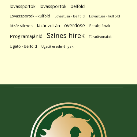
lovassportok
lovassportok - belföld
Lovassportok - külföld
Lovastusa - belföld
Lovastusa - külföld
overdose
lázár zoltán
lázár vilmos
Paták; lábak
Színes hírek
Programajánló
Túraútvonalak
Ügető - belföld
Ügető eredmények