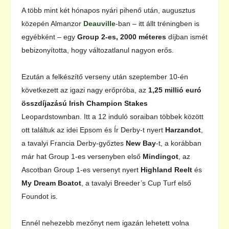
A több mint két hónapos nyári pihenő után, augusztus
közepén Almanzor
Deauville
-ban – itt állt tréningben is
egyébként – egy
Group 2-es, 2000 méteres
díjban ismét
bebizonyította, hogy változatlanul nagyon erős.
Ezután a felkészítő verseny után szeptember 10-én
következett az igazi nagy erőpróba, az
1,25 millió euró
összdíjazású Irish Champion Stakes
Leopardstownban. Itt a 12 induló soraiban többek között
ott találtuk az idei Epsom és Ír Derby-t nyert
Harzandot
,
a tavalyi Francia Derby-győztes
New Bay
-t, a korábban
már hat Group 1-es versenyben első
Mindingot
, az
Ascotban Group 1-es versenyt nyert
Highland Reelt
és
My Dream Boatot
, a tavalyi Breeder’s Cup Turf első
Foundot is.
Ennél nehezebb mezőnyt nem igazán lehetett volna