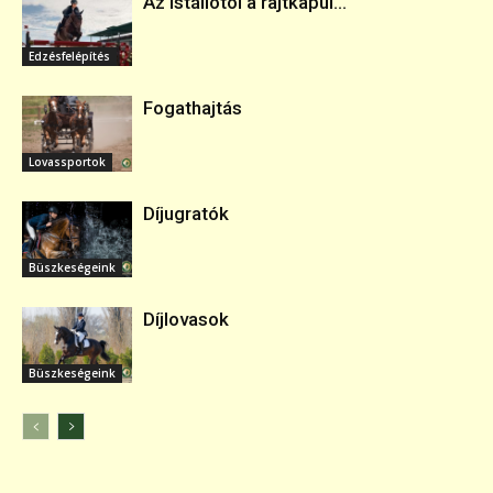
Az istállótól a rajtkapui...
Edzésfelépítés
Fogathajtás
Lovassportok
Díjugratók
Büszkeségeink
Díjlovasok
Büszkeségeink