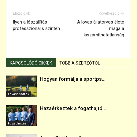
Előző cikk
Következő cikk
Ilyen a lószállítás
A lovas állatorvos élete
professzionális szinten
maga a
kiszámíthatatlanság
KAPCSOLÓDÓ CIKKEK
TÖBB A SZERZŐTŐL
Hogyan formálja a sportps...
Lovassportok
Hazaérkeztek a fogathajtó...
Fogathajtás