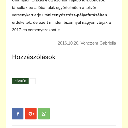
Champion Stakes előtt azonban újabb tulajdonosok
társultak be a lóba, akik egyértelműen a telivér
versenykarrierje utáni
tenyésztész-pályafutásában
érdekeltek, de azért minden bizonnyal nagyon várják a
2017-es versenyszezont is.
2016.10.20. Vonczem Gabriella
Hozzászólások
CÍMKÉK
.