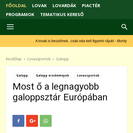
FŐOLDAL
LOVAK
LOVARDÁK
PIACTÉR
PROGRAMOK
TEMATIKUS KERESŐ
A lovak is beszélnek...csak oda kell figyelni rájuk! - Monty Roberts
Kezdőlap
Lovassportok
Galopp
Galopp
Galopp eredmények
Lovassportok
Most ő a legnagyobb
galoppsztár Európában