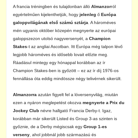
A francia tréningben és tulajdonban álló
Almanzor
ról
egyértelműen kijelenthetjük, hogy
jelenleg
ő
Európa
galoppvilágának első számú sztárja
. A hároméves
mén ugyanis október közepén megnyerte az európai
galoppszezon utolsó nagyversenyét, a
Champion
Stakes
-t az angliai Ascotban. Itt Európa még talpon lévő
legjobb hároméves és idősebb lovait előzte meg.
Ráadásul mintegy egy hónappal korábban az ír
Champion Stakes-ben is győzött – ez az ír díj 1976-os
fennállása óta eddig mindössze négy telivérnek sikerült.
Almanzorra
azután figyelt fel a lóversenyvilág, miután
ezen a nyáron meglepetést okozva
megnyerte a Prix du
Jockey Club
névre hallgató Francia Derby-t. Igaz,
korábban már sikerült Listed és Group 3-as szinten is
győznie, de a Derby mégiscsak egy
Group 1-es
verseny
, ahol jobbnál jobb származású és