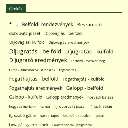
Címkék
.
Belföldi rendezvények
*
Beszámoló
dobrovitz józsef
Díjlovaglás - belföld
Díjlovaglás- külföld
Díjlovaglás eredmények
Díjugratás - belföld
Díjugratás - külföld
Díjugrató eredmények
Fertőző kevésvérűség
Filmek; filmsztárok; színészek
fogathajtás
Fogathajtás - belföld
Fogathajtás - külföld
Galopp - belföld
Fogathajtás eredmények
Galopp - külföld
Galopp eredmények
horváth balázs
humor
ifj. dobrovitz józsef
hugyecz mariann
ifj. lázár zoltán
ifj. szabó gábor
krucsó szabolcs
kassai lajos
lipicai
Lovaglás gyerekeknek
Lovasrendőrök; polgárőrök