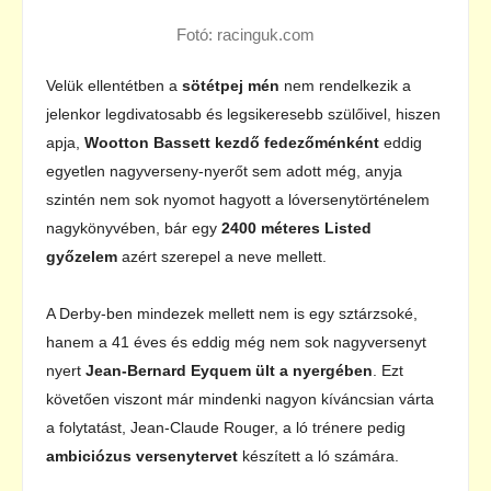
Fotó: racinguk.com
Velük ellentétben a
sötétpej mén
nem rendelkezik a
jelenkor legdivatosabb és legsikeresebb szülőivel, hiszen
apja,
Wootton Bassett kezdő fedezőménként
eddig
egyetlen nagyverseny-nyerőt sem adott még, anyja
szintén nem sok nyomot hagyott a lóversenytörténelem
nagykönyvében, bár egy
2400 méteres Listed
győzelem
azért szerepel a neve mellett.
A Derby-ben mindezek mellett nem is egy sztárzsoké,
hanem a 41 éves és eddig még nem sok nagyversenyt
nyert
Jean-Bernard Eyquem ült a nyergében
. Ezt
követően viszont már mindenki nagyon kíváncsian várta
a folytatást, Jean-Claude Rouger, a ló trénere pedig
ambiciózus versenytervet
készített a ló számára.