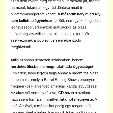
azért nem nyerte meg élete első Fieracavalliját, mert a
harmadik futamban egy rúd döntése miatt 5
büntetőmásodpercet kapott.
A második hely miatt így
sem kellett szégyenkeznie.
Sőt, nem győzte fogadni a
legnevesebb versenyzők gratulációit, az olasz
szövetség vezetőinek, az olasz bajnoki fordulók
szervezőinek a jövő évi versenyekre szóló
meghívásait.
Attila azonban nemcsak szlalomban, hanem
hordókerülésben is megmutathatta ügyességét
.
Felkérték, hogy legyen tagja annak a három fős olasz
csapatnak, amely a Barrel Racing Show versenyen
megmérkőzik a vendég amerikai, kandai együttessel.
Az akasztói versenyző lova,
CD
hozta a szokott
nagyszerű formáját,
mindkét futamot megnyerte
. A
elsőt Attilával, a másodikat pedig egy tengerentúli
versenyzővel a hátán. A második futam előtt ugyanis