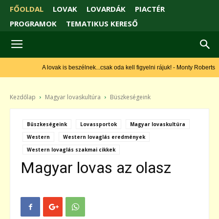
FŐOLDAL
LOVAK
LOVARDÁK
PIACTÉR
PROGRAMOK
TEMATIKUS KERESŐ
A lovak is beszélnek...csak oda kell figyelni rájuk! - Monty Roberts
Kezdőlap
Magyar lovaskultúra
Büszkeségeink
Büszkeségeink
Lovassportok
Magyar lovaskultúra
Western
Western lovaglás eredmények
Western lovaglás szakmai cikkek
Magyar lovas az olasz