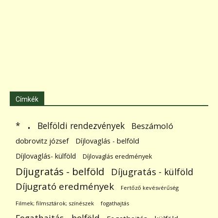
Címkék
.
Belföldi rendezvények
*
Beszámoló
dobrovitz józsef
Díjlovaglás - belföld
Díjlovaglás- külföld
Díjlovaglás eredmények
Díjugratás - belföld
Díjugratás - külföld
Díjugrató eredmények
Fertőző kevésvérűség
Filmek; filmsztárok; színészek
fogathajtás