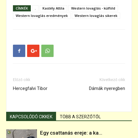
CÍMKÉK
.
Kastély Attila
Western lovaglás - külföld
Western lovaglás eredmények
Western lovaglás sikerek
Előző cikk
Következő cikk
Hercegfalvi Tibor
Dámák nyeregben
KAPCSOLÓDÓ CIKKEK
TÖBB A SZERZŐTŐL
Egy csattanás ereje: a ka...