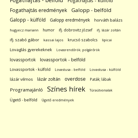
Fogathajtás - belföld
Fogathajtás - külföld
Galopp - belföld
Fogathajtás eredmények
Galopp - külföld
Galopp eredmények
horváth balázs
humor
ifj. dobrovitz józsef
hugyecz mariann
ifj. lázár zoltán
ifj. szabó gábor
krucsó szabolcs
kassai lajos
lipicai
Lovaglás gyerekeknek
Lovasrendőrök; polgárőrök
lovassportok
lovassportok - belföld
Lovassportok - külföld
Lovastusa - belföld
Lovastusa - külföld
overdose
lázár zoltán
lázár vilmos
Paták; lábak
Színes hírek
Programajánló
Túraútvonalak
Ügető - belföld
Ügető eredmények