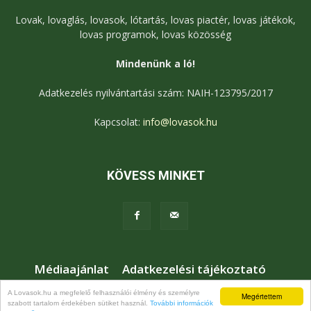
Lovak, lovaglás, lovasok, lótartás, lovas piactér, lovas játékok,
lovas programok, lovas közösség
Mindenünk a ló!
Adatkezelés nyilvántartási szám: NAIH-123795/2017
Kapcsolat:
info@lovasok.hu
KÖVESS MINKET
Médiaajánlat
Adatkezelési tájékoztató
Jogi nyilatkozat
Karrier
Kapcsolat
A Lovasok.hu a megfelelő felhasználói élmény és személyre
Megértettem
szabott tartalom érdekében sütiket használ.
További információk
© Lovasok.hu