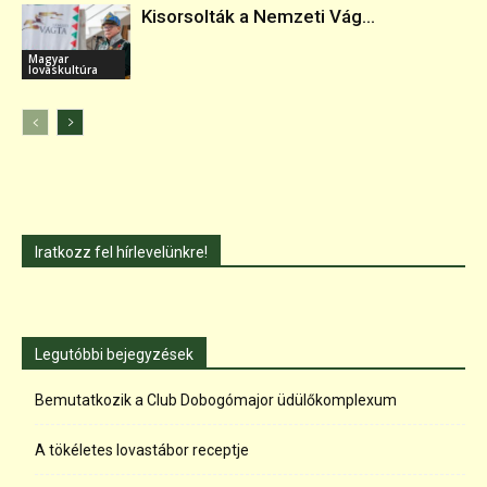
Kisorsolták a Nemzeti Vág...
Magyar
lovaskultúra
Iratkozz fel hírlevelünkre!
Legutóbbi bejegyzések
Bemutatkozik a Club Dobogómajor üdülőkomplexum
A tökéletes lovastábor receptje