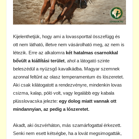
Kijelenthetjük, hogy ami a lovassporttal összefügg és
ott nem látható, illetve nem vásárolható meg, az nem is
létezik. Erre az alkalomra
két hatalmas csarnokkal
bővült a kiállítási terület
, ahol a látogató szinte
beleszédül a nyüzsgő kavalkádba. Magyar szemnek
azonnal feltűnt az olasz temperamentum és lószeretet.
Aki csak kilátogatott a rendezvényre, mindenkin lovas
csizma, kalap, póló volt, vagy legalább egy kabala
plüsslovacska jelezte:
egy dolog miatt vannak ott
mindannyian, az pedig a lószeretet.
Akadt, aki öszvérháton, más szamárfogattal érkezett.
Senki nem esett kétségbe, ha a lovát megsimogatták,