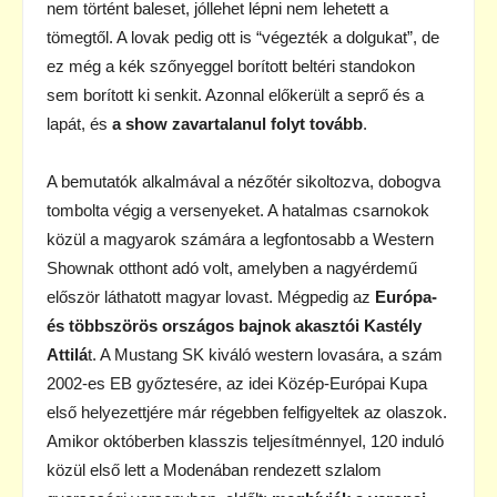
nem történt baleset, jóllehet lépni nem lehetett a
tömegtől. A lovak pedig ott is “végezték a dolgukat”, de
ez még a kék szőnyeggel borított beltéri standokon
sem borított ki senkit. Azonnal előkerült a seprő és a
lapát, és
a show zavartalanul folyt tovább
.
A bemutatók alkalmával a nézőtér sikoltozva, dobogva
tombolta végig a versenyeket. A hatalmas csarnokok
közül a magyarok számára a legfontosabb a Western
Shownak otthont adó volt, amelyben a nagyérdemű
először láthatott magyar lovast. Mégpedig az
Európa-
és többszörös országos bajnok akasztói
Kastély
Attilá
t. A Mustang SK kiváló western lovasára, a szám
2002-es EB győztesére, az idei Közép-Európai Kupa
első helyezettjére már régebben felfigyeltek az olaszok.
Amikor októberben klasszis teljesítménnyel, 120 induló
közül első lett a Modenában rendezett szlalom