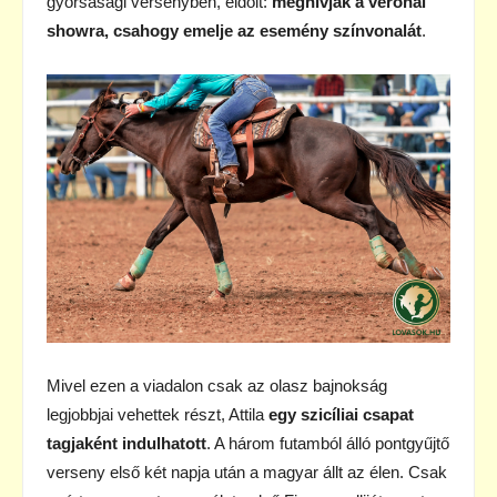
gyorsasági versenyben, eldőlt:
meghívják a veronai
showra, csahogy emelje az esemény színvonalát
.
Mivel ezen a viadalon csak az olasz bajnokság
legjobbjai vehettek részt, Attila
egy szicíliai csapat
tagjaként indulhatott
. A három futamból álló pontgyűjtő
verseny első két napja után a magyar állt az élen. Csak