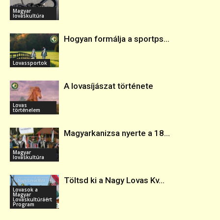
Magyar
lovaskultúra
Hogyan formálja a sportps...
Lovassportok
A lovasíjászat története
Lovas
történelem
Magyarkanizsa nyerte a 18...
Magyar
lovaskultúra
Töltsd ki a Nagy Lovas Kv...
Lovasok a
Magyar
Lovaskultúráért
Program