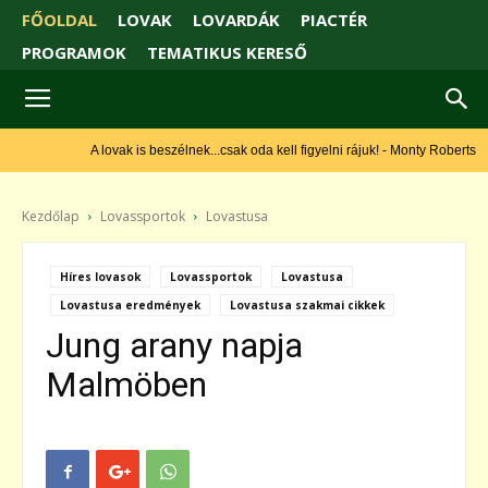
FŐOLDAL
LOVAK
LOVARDÁK
PIACTÉR
PROGRAMOK
TEMATIKUS KERESŐ
A lovak is beszélnek...csak oda kell figyelni rájuk! - Monty Roberts
Kezdőlap
Lovassportok
Lovastusa
Híres lovasok
Lovassportok
Lovastusa
Lovastusa eredmények
Lovastusa szakmai cikkek
Jung arany napja
Malmöben