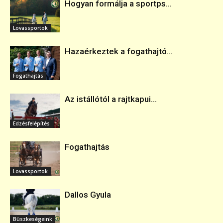
Hogyan formálja a sportps...
Lovassportok
Hazaérkeztek a fogathajtó...
Fogathajtás
Az istállótól a rajtkapui...
Edzésfelépítés
Fogathajtás
Lovassportok
Dallos Gyula
Büszkeségeink