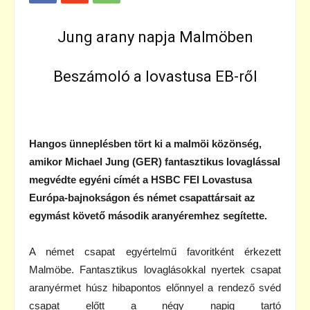
Jung arany napja Malmöben
Beszámoló a lovastusa EB-ről
Hangos ünneplésben tört ki a malmöi közönség,
amikor Michael Jung (GER) fantasztikus lovaglással
megvédte egyéni címét a HSBC FEI Lovastusa
Európa-bajnokságon és német csapattársait az
egymást követő második aranyéremhez segítette.
A német csapat egyértelmű favoritként érkezett
Malmöbe. Fantasztikus lovaglásokkal nyertek csapat
aranyérmet húsz hibapontos előnnyel a rendező svéd
csapat előtt a négy napig tartó