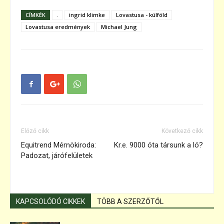
CÍMKÉK
.
ingrid klimke
Lovastusa - külföld
Lovastusa eredmények
Michael Jung
Előző cikk
Következő cikk
Equitrend Mérnökiroda:
Kr.e. 9000 óta társunk a ló?
Padozat, járófelületek
KAPCSOLÓDÓ CIKKEK
TÖBB A SZERZŐTŐL