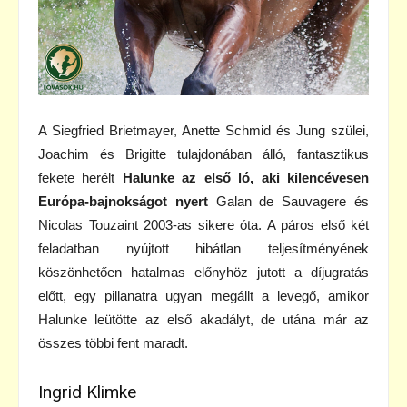
A Siegfried Brietmayer, Anette Schmid és Jung szülei,
Joachim és Brigitte tulajdonában álló, fantasztikus
fekete herélt
Halunke az első ló, aki kilencévesen
Európa-bajnokságot nyert
Galan de Sauvagere és
Nicolas Touzaint 2003-as sikere óta. A páros első két
feladatban nyújtott hibátlan teljesítményének
köszönhetően hatalmas előnyhöz jutott a díjugratás
előtt, egy pillanatra ugyan megállt a levegő, amikor
Halunke leütötte az első akadályt, de utána már az
összes többi fent maradt.
Ingrid Klimke