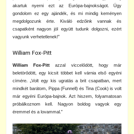
akartuk nyerni ezt az Európa-bajnokságot. Úgy
gondolom ez egy ajándék, és mi mindig keményen
megdolgozunk érte. Kiváló edzőink vannak és
csapatként nagyon jól együtt tudunk dolgozni, ezért
vagyunk verhetetlenek!”
William Fox-Pitt
William Fox-Pitt
azzal viccelődött, hogy már
beletörődött, egy kicsit többet kell várnia első egyéni
címére. „Volt egy kis ugratás a brit csapatban, mert
mindkét barátom, Pippa (Funnell) és Tina (Cook) is volt
már egyéni Európa-bajnok. Azt hiszem, folyamatosan
próbálkoznom kell. Nagyon boldog vagyok egy
éremmel és a lovammal.”