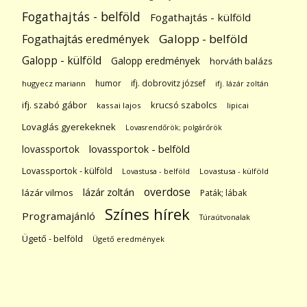
Fogathajtás - belföld
Fogathajtás - külföld
Galopp - belföld
Fogathajtás eredmények
Galopp - külföld
Galopp eredmények
horváth balázs
humor
ifj. dobrovitz józsef
hugyecz mariann
ifj. lázár zoltán
ifj. szabó gábor
krucsó szabolcs
kassai lajos
lipicai
Lovaglás gyerekeknek
Lovasrendőrök; polgárőrök
lovassportok
lovassportok - belföld
Lovassportok - külföld
Lovastusa - belföld
Lovastusa - külföld
overdose
lázár zoltán
lázár vilmos
Paták; lábak
Színes hírek
Programajánló
Túraútvonalak
Ügető - belföld
Ügető eredmények