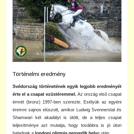
Történelmi eredmény
Svédország történetének egyik legjobb eredményét
érte el a csapat ezüstéremmel.
Az ország első csapat
érmét (bronz) 1997-ben szerezte. Esélyük az egyéni
éremre sajnos elúszott, amikor Ludwig Svennerstal és
Shamwari két akadályt is ütött, de a teljes csapat
teljesítménye azt mutatja, hogy továbbra is jó úton
haladnak a
londoni olimpia negyedik hely
e után.