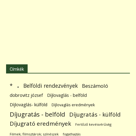
Címkék
.
Belföldi rendezvények
*
Beszámoló
dobrovitz józsef
Díjlovaglás - belföld
Díjlovaglás- külföld
Díjlovaglás eredmények
Díjugratás - belföld
Díjugratás - külföld
Díjugrató eredmények
Fertőző kevésvérűség
Filmek; filmsztárok; színészek
fogathajtás