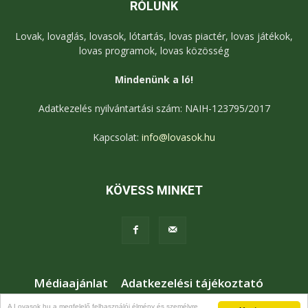
RÓLUNK
Lovak, lovaglás, lovasok, lótartás, lovas piactér, lovas játékok,
lovas programok, lovas közösség
Mindenünk a ló!
Adatkezelés nyilvántartási szám: NAIH-123795/2017
Kapcsolat:
info@lovasok.hu
KÖVESS MINKET
Médiaajánlat
Adatkezelési tájékoztató
Jogi nyilatkozat
Karrier
Kapcsolat
A Lovasok.hu a megfelelő felhasználói élmény és személyre