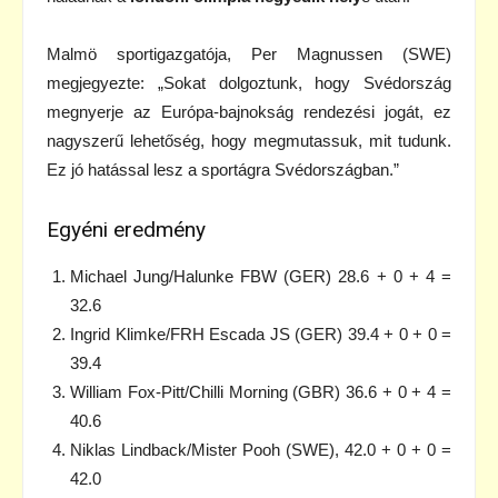
Malmö sportigazgatója, Per Magnussen (SWE)
megjegyezte: „Sokat dolgoztunk, hogy Svédország
megnyerje az Európa-bajnokság rendezési jogát, ez
nagyszerű lehetőség, hogy megmutassuk, mit tudunk.
Ez jó hatással lesz a sportágra Svédországban.”
Egyéni eredmény
Michael Jung/Halunke FBW (GER) 28.6 + 0 + 4 =
32.6
Ingrid Klimke/FRH Escada JS (GER) 39.4 + 0 + 0 =
39.4
William Fox-Pitt/Chilli Morning (GBR) 36.6 + 0 + 4 =
40.6
Niklas Lindback/Mister Pooh (SWE), 42.0 + 0 + 0 =
42.0