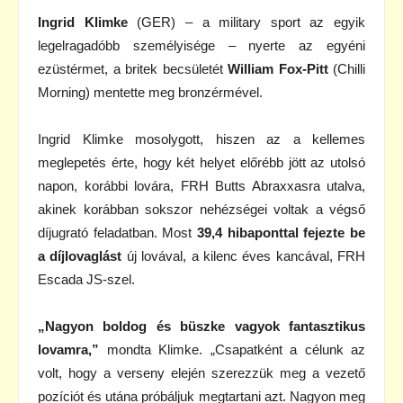
Ingrid Klimke
(GER) – a military sport az egyik
legelragadóbb személyisége – nyerte az egyéni
ezüstérmet, a britek becsületét
William Fox-Pitt
(Chilli
Morning) mentette meg bronzérmével.
Ingrid Klimke mosolygott, hiszen az a kellemes
meglepetés érte, hogy két helyet előrébb jött az utolsó
napon, korábbi lovára, FRH Butts Abraxxasra utalva,
akinek korábban sokszor nehézségei voltak a végső
díjugrató feladatban. Most
39,4 hibaponttal fejezte be
a díjlovaglást
új lovával, a kilenc éves kancával, FRH
Escada JS-szel.
„Nagyon boldog és büszke vagyok fantasztikus
lovamra,”
mondta Klimke. „Csapatként a célunk az
volt, hogy a verseny elején szerezzük meg a vezető
pozíciót és utána próbáljuk megtartani azt. Nagyon meg