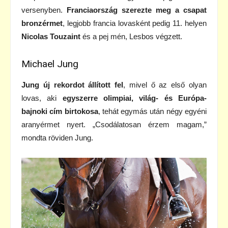
versenyben.
Franciaország szerezte meg a csapat
bronzérmet
, legjobb francia lovasként pedig 11. helyen
Nicolas Touzaint
és a pej mén, Lesbos végzett.
Michael Jung
Jung új rekordot állított fel
, mivel ő az első olyan
lovas, aki
egyszerre olimpiai, világ- és Európa-
bajnoki cím birtokosa
, tehát egymás után négy egyéni
aranyérmet nyert. „Csodálatosan érzem magam,”
mondta röviden Jung.