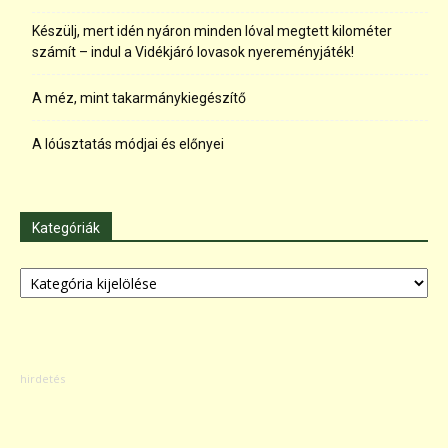
Készülj, mert idén nyáron minden lóval megtett kilométer
számít – indul a Vidékjáró lovasok nyereményjáték!
A méz, mint takarmánykiegészítő
A lóúsztatás módjai és előnyei
Kategóriák
Kategóriák