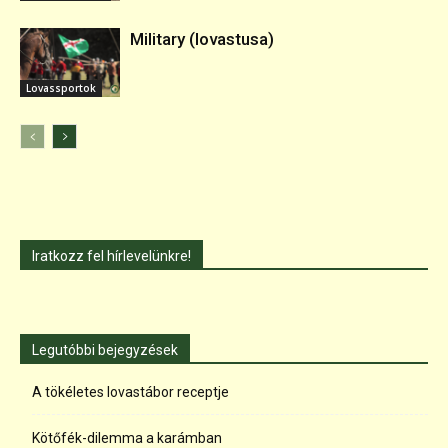
Military (lovastusa)
Lovassportok
Iratkozz fel hírlevelünkre!
Legutóbbi bejegyzések
A tökéletes lovastábor receptje
Kötőfék-dilemma a karámban