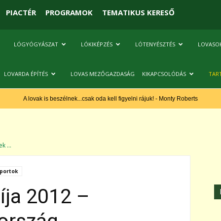
PIACTÉR
PROGRAMOK
TEMATIKUS KERESŐ
LÓGYÓGYÁSZAT
LÓKIKÉPZÉS
LÓTENYÉSZTÉS
LOVASO
LOVARDA ÉPÍTÉS
LOVAS MEZŐGAZDASÁG
KIKAPCSOLÓDÁS
TAR
A lovak is beszélnek...csak oda kell figyelni rájuk! - Monty Roberts
k ...
portok
íja 2012 –