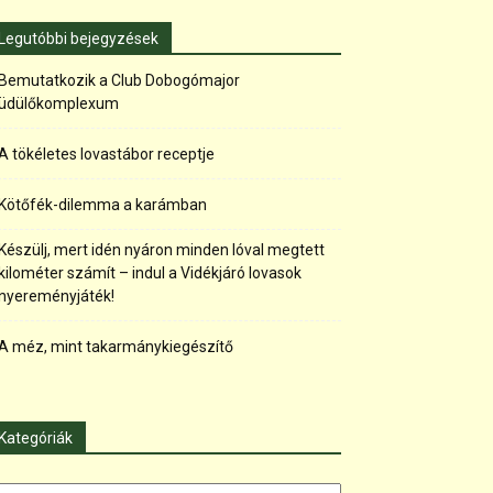
Legutóbbi bejegyzések
Bemutatkozik a Club Dobogómajor
üdülőkomplexum
A tökéletes lovastábor receptje
Kötőfék-dilemma a karámban
Készülj, mert idén nyáron minden lóval megtett
kilométer számít – indul a Vidékjáró lovasok
nyereményjáték!
A méz, mint takarmánykiegészítő
Kategóriák
tegóriák