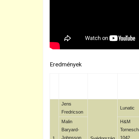
Eredmények
Jens
Lunatic
Fredricson
Malin
H&M
Baryard-
Tornesch
Johnsson
1042
1.
Svédország