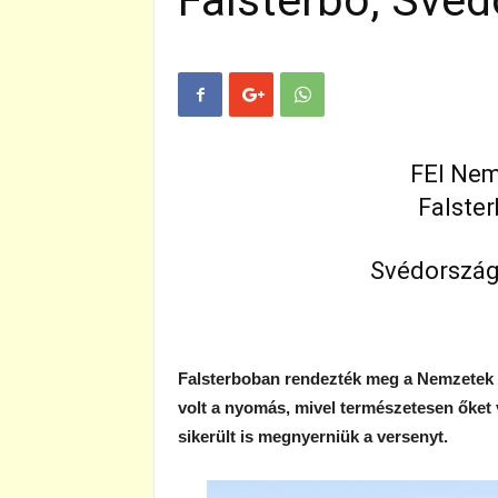
Falsterbo, Své
FEI Nem
Falste
Svédország
Falsterboban rendezték meg a Nemzetek Dí
volt a nyomás, mivel természetesen őket
sikerült is megnyerniük a versenyt.