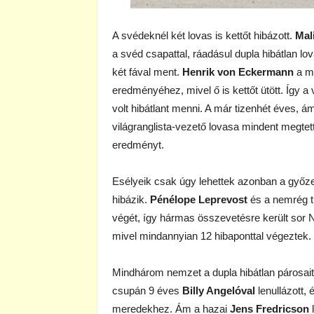
A svédeknél két lovas is kettőt hibázott.
Mal
a svéd csapattal, ráadásul dupla hibátlan lo
két fával ment.
Henrik von Eckermann
a má
eredményéhez, mivel ő is kettőt ütött. Így 
volt hibátlant menni. A már tizenhét éves, 
világranglista-vezető lovasa mindent megte
eredményt.
Esélyeik csak úgy lehettek azonban a győzel
hibázik.
Pénélope Leprevost
és a nemrég tu
végét, így hármas összevetésre került sor 
mivel mindannyian 12 hibaponttal végeztek.
Mindhárom nemzet a dupla hibátlan párosait
csupán 9 éves
Billy Angelóval
lenullázott,
meredekhez. Ám a hazai
Jens Fredricson