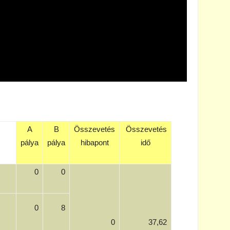
A
B
Összevetés
Összevetés
pálya
pálya
hibapont
idő
0
0
0
8
0
37,62