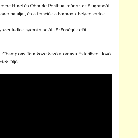
Jerome Hurel és Ohm de Ponthual már az első ugrásnál
z oxer hátulját, és a franciák a harmadik helyen zártak.
szer tudtak nyerni a saját közönségük előtt
l Champions Tour következő állomása Estorilben. Jövő
tek Díját.