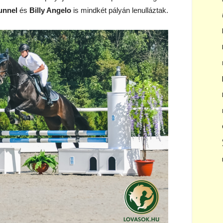
unnel
és
Billy Angelo
is mindkét pályán lenulláztak.