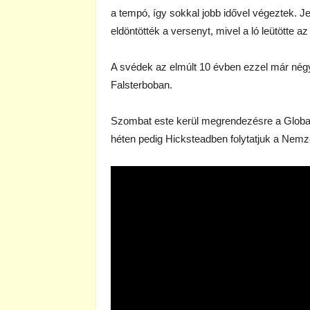
a tempó, így sokkal jobb idővel végeztek. 
eldöntötték a versenyt, mivel a ló leütötte a
A svédek az elmúlt 10 évben ezzel már négy
Falsterboban.
Szombat este kerül megrendezésre a Globa
héten pedig Hicksteadben folytatjuk a Nemze