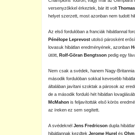
Champions Touron, vagy már az Olimpiára 
versenyzőkkel érkeztek, bár itt volt
Thomas
helyet szerzett, most azonban nem tudott h
Az első fordulóban a franciák hibátlannal fo
Pénélope Leprevost
utolsó párosként erősí
lovasuk hibátlan eredményének, azonban
H
ütött,
Rolf-Göran Bengtsson
pedig egy fáva
Nem csak a svédek, hanem Nagy-Britannia és
második fordulóban sokkal kevesebb hibátla
általában javítani szoktak a párosok az er
de a második forduló hét hibátlan lovaglásábó
McMahon
is feljavították első körös eredm
az íreken ez sem segített.
A svédeknél
Jens Fredricson
dupla hibátlan
hibátlannak kezdtek
Jerome Hurel
és
Ohm 