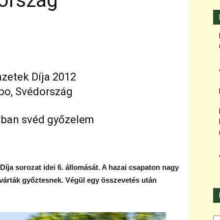
dország
zetek Díja 2012
rbo, Svédország
ban svéd győzelem
ja sorozat idei 6. állomását. A hazai csapaton nagy
 várták győztesnek. Végül egy összevetés után
Ka