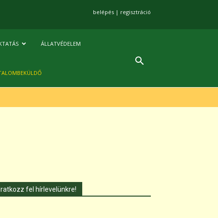
belépés
|
regisztráció
KTATÁS
ÁLLATVÉDELEM
TALOMBEKÜLDŐ
Iratkozz fel hírlevelünkre!