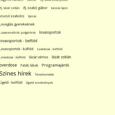
ifj. szabó gábor
ifj. lázár zoltán
kassai lajos
krucsó szabolcs
lipicai
Lovaglás gyerekeknek
lovassportok
Lovasrendőrök; polgárőrök
lovassportok - belföld
Lovassportok - külföld
Lovastusa - belföld
lázár zoltán
lázár vilmos
Lovastusa - külföld
overdose
Programajánló
Paták; lábak
Színes hírek
Túraútvonalak
Ügető - belföld
Ügető eredmények