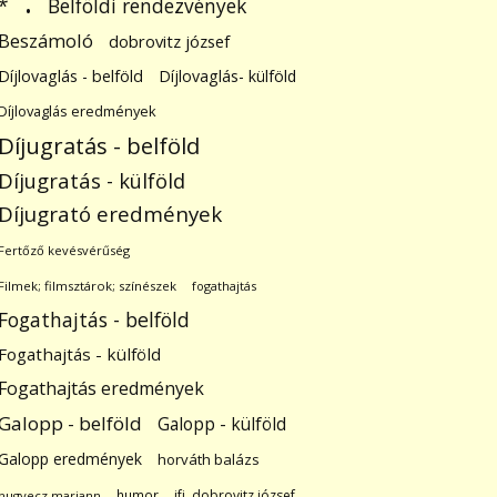
.
Belföldi rendezvények
*
Beszámoló
dobrovitz józsef
Díjlovaglás - belföld
Díjlovaglás- külföld
Díjlovaglás eredmények
Díjugratás - belföld
Díjugratás - külföld
Díjugrató eredmények
Fertőző kevésvérűség
Filmek; filmsztárok; színészek
fogathajtás
Fogathajtás - belföld
Fogathajtás - külföld
Fogathajtás eredmények
Galopp - belföld
Galopp - külföld
Galopp eredmények
horváth balázs
humor
ifj. dobrovitz józsef
hugyecz mariann