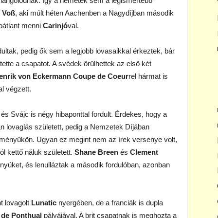
hangolódnak. Így a németek sem a legismertebb
 Voß
, aki múlt héten Aachenben a Nagydíjban második
ibátlant menni
Carinjó
val.
rdultak, pedig ők sem a legjobb lovasaikkal érkeztek, bár
tette a csapatot. A svédek örülhettek az első két
enrik von Eckermann Coupe de Coeur
rel hármat is
l végzett.
 Svájc is négy hibaponttal fordult. Érdekes, hogy a
n lovaglás született, pedig a Nemzetek Díjában
edményükön. Ugyan ez megint nem az írek versenye volt,
l kettő náluk született.
Shane Breen
és
Clement
ényüket, és lenulláztak a második fordulóban, azonban
t lovagolt
Lunatic
nyergében, de a franciák is dupla
de Ponthual
pályájával. A brit csapatnak is meghozta a