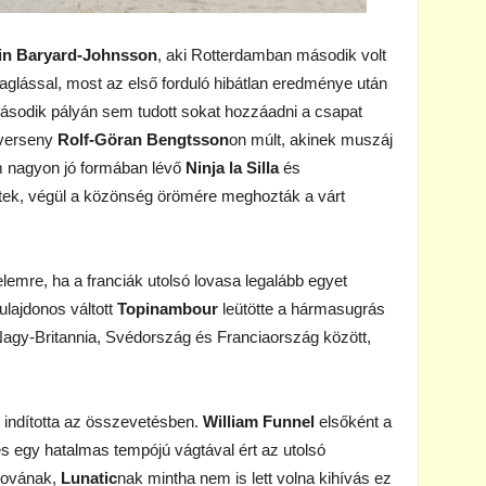
in Baryard-Johnsson
, aki Rotterdamban második volt
vaglással, most az első forduló hibátlan eredménye után
sodik pályán sem tudott sokat hozzáadni a csapat
a verseny
Rolf-Göran Bengtsson
on múlt, akinek muszáj
ám nagyon jó formában lévő
Ninja la Silla
és
ttek, végül a közönség örömére meghozták a várt
emre, ha a franciák utolsó lovasa legalább egyet
lajdonos váltott
Topinambour
leütötte a hármasugrás
Nagy-Britannia, Svédország és Franciaország között,
 indította az összevetésben.
William Funnel
elsőként a
 és egy hatalmas tempójú vágtával ért az utolsó
lovának,
Lunatic
nak mintha nem is lett volna kihívás ez