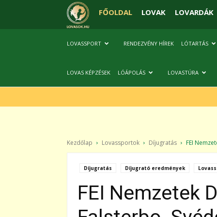
FŐOLDAL
LOVAK
LOVARDÁK
LOVASSPORT
RENDEZVÉNY HÍREK
LÓTARTÁS
LOVAS KÉPZÉSEK
LÓÁPOLÁS
LOVASTÚRA
Kezdőlap
Lovassportok
Díjugratás
FEI Nemzete
Díjugratás
Díjugrató eredmények
Lovass
FEI Nemzetek D