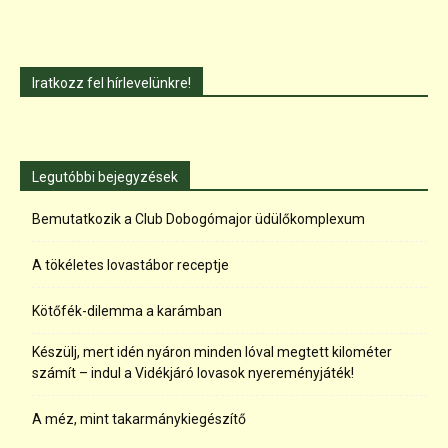
Iratkozz fel hírlevelünkre!
Legutóbbi bejegyzések
Bemutatkozik a Club Dobogómajor üdülőkomplexum
A tökéletes lovastábor receptje
Kötőfék-dilemma a karámban
Készülj, mert idén nyáron minden lóval megtett kilométer
számít – indul a Vidékjáró lovasok nyereményjáték!
A méz, mint takarmánykiegészítő