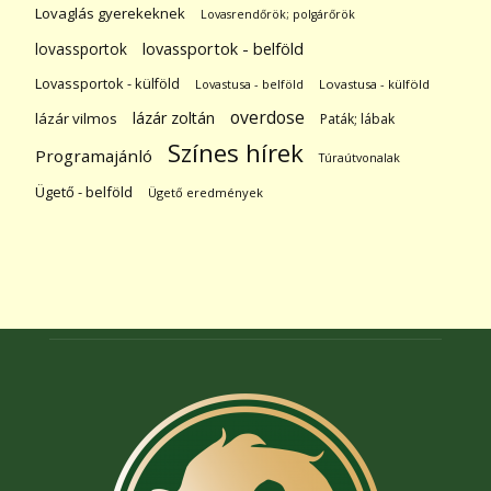
Lovaglás gyerekeknek
Lovasrendőrök; polgárőrök
lovassportok
lovassportok - belföld
Lovassportok - külföld
Lovastusa - belföld
Lovastusa - külföld
overdose
lázár zoltán
lázár vilmos
Paták; lábak
Színes hírek
Programajánló
Túraútvonalak
Ügető - belföld
Ügető eredmények