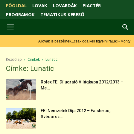
FŐOLDAL
LOVAK
LOVARDÁK
PIACTÉR
PROGRAMOK
TEMATIKUS KERESŐ
A lovak is beszélnek...csak oda kell figyelni rájuk! - Monty
Roberts
Kezdőlap
Címkék
Lunatic
Címke: Lunatic
Rolex FEI Díjugrató Világkupa 2012/2013 –
Me...
FEI Nemzetek Díja 2012 – Falsterbo,
Svédorsz...