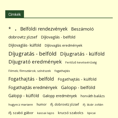
Címkék
.
Belföldi rendezvények
*
Beszámoló
dobrovitz józsef
Díjlovaglás - belföld
Díjlovaglás- külföld
Díjlovaglás eredmények
Díjugratás - belföld
Díjugratás - külföld
Díjugrató eredmények
Fertőző kevésvérűség
Filmek; filmsztárok; színészek
fogathajtás
Fogathajtás - belföld
Fogathajtás - külföld
Galopp - belföld
Fogathajtás eredmények
Galopp - külföld
Galopp eredmények
horváth balázs
humor
ifj. dobrovitz józsef
hugyecz mariann
ifj. lázár zoltán
ifj. szabó gábor
krucsó szabolcs
kassai lajos
lipicai