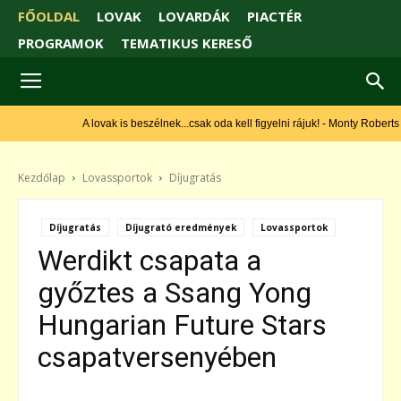
FŐOLDAL
LOVAK
LOVARDÁK
PIACTÉR
PROGRAMOK
TEMATIKUS KERESŐ
A lovak is beszélnek...csak oda kell figyelni rájuk! - Monty Roberts
Kezdőlap
Lovassportok
Díjugratás
Díjugratás
Díjugrató eredmények
Lovassportok
Werdikt csapata a
győztes a Ssang Yong
Hungarian Future Stars
csapatversenyében