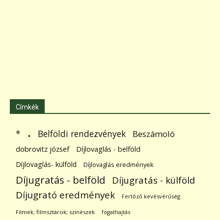
Címkék
.
Belföldi rendezvények
*
Beszámoló
dobrovitz józsef
Díjlovaglás - belföld
Díjlovaglás- külföld
Díjlovaglás eredmények
Díjugratás - belföld
Díjugratás - külföld
Díjugrató eredmények
Fertőző kevésvérűség
Filmek; filmsztárok; színészek
fogathajtás