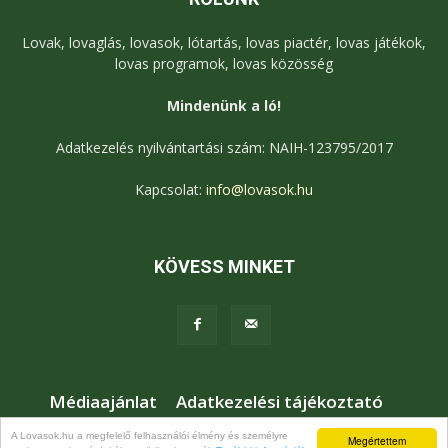
Lovak, lovaglás, lovasok, lótartás, lovas piactér, lovas játékok,
lovas programok, lovas közösség
Mindenünk a ló!
Adatkezelés nyilvántartási szám: NAIH-123795/2017
Kapcsolat:
info@lovasok.hu
KÖVESS MINKET
Médiaajánlat
Adatkezelési tájékoztató
Jogi nyilatkozat
Karrier
Kapcsolat
A Lovasok.hu a megfelelő felhasználói élmény és személyre
Megértettem