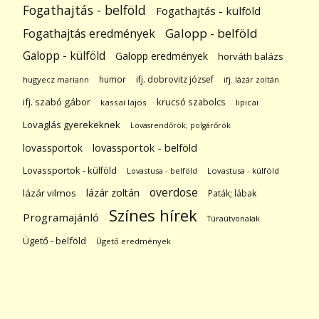
Fogathajtás - belföld
Fogathajtás - külföld
Galopp - belföld
Fogathajtás eredmények
Galopp - külföld
Galopp eredmények
horváth balázs
humor
ifj. dobrovitz józsef
hugyecz mariann
ifj. lázár zoltán
ifj. szabó gábor
krucsó szabolcs
kassai lajos
lipicai
Lovaglás gyerekeknek
Lovasrendőrök; polgárőrök
lovassportok
lovassportok - belföld
Lovassportok - külföld
Lovastusa - belföld
Lovastusa - külföld
overdose
lázár zoltán
lázár vilmos
Paták; lábak
Színes hírek
Programajánló
Túraútvonalak
Ügető - belföld
Ügető eredmények