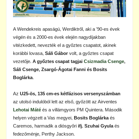
A Wendekreis apaságú, Werdiktről, aki a ’90-es évek
végén és a 2000-es évek elején nagydíjakban
vitézkedett, nevezték el a győztes csapatot, akinek
korábbi lovasa,
Sáli Gábor
volt, a győztes csapat
vezetője.
A győztes csapat tagjai
Csizmadia Csenge
,
Sáli Csenge, Zsargó-Ágotai Fanni és Bosits
Boglárka
.
Az
U25-ös, 135 cm-es kétfázisos versenyszámban
az utolsó indulóból lett az első, győzött az Airventes
Lehotai Máté
és a villámgyors PM Quintera. Második
helyen végzett a Vas megyei,
Bosits Boglárka
és
Caremos, harmadik a diósgyőri
ifj. Szuhai Gyula
és
fedezőménje, Perthy Jackson.