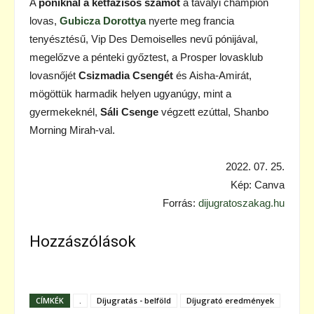
A
póniknál a kétfázisos számot
a tavalyi champion
lovas,
Gubicza Dorottya
nyerte meg francia
tenyésztésű, Vip Des Demoiselles nevű pónijával,
megelőzve a pénteki győztest, a Prosper lovasklub
lovasnőjét
Csizmadia Csengét
és Aisha-Amirát,
mögöttük harmadik helyen ugyanúgy, mint a
gyermekeknél,
Sáli Csenge
végzett ezúttal, Shanbo
Morning Mirah-val.
2022. 07. 25.
Kép: Canva
Forrás:
dijugratoszakag.hu
Hozzászólások
CÍMKÉK
.
Díjugratás - belföld
Díjugrató eredmények