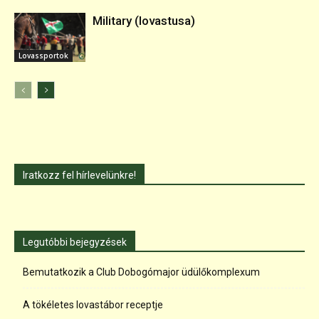
Military (lovastusa)
Lovassportok
Iratkozz fel hírlevelünkre!
Legutóbbi bejegyzések
Bemutatkozik a Club Dobogómajor üdülőkomplexum
A tökéletes lovastábor receptje