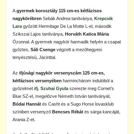
A
gyermek korosztály 115 cm-es kétfázisos
nagykörébren
Sebák Andrea tanítványa,
Krepcsik
Lara
győzött Hermitage De La Motte L-el, második
Szikszai Lajos tanítványa,
Horváth Katica Mária
Ózonnal. A gyermek nagykör harmadik helyén a csapat
győztes,
Sáli Csenge
végzett a mezőhegyesi
tenyésztésű, Jácinttal.
Az
ifjúsági nagykör versenyszám 125 cm-es,
kétfázisos versenyében
harminchárom indulóból a
győzelmet
ifj. Szuhai Gyula
szerezte meg Cornet’s
Blue SZ-el, megelőzve Németh István tanítványát,
Bódai Hannát
és Casht és a Sugo Horse lovasklub
színiben versenyző
Bencses Rékát
és sárga kancáját,
Arania Z-et.