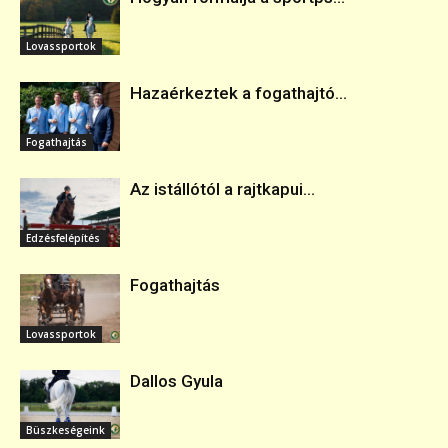
Lovassportok
Hazaérkeztek a fogathajtó...
Fogathajtás
Az istállótól a rajtkapui...
Edzésfelépítés
Fogathajtás
Lovassportok
Dallos Gyula
Büszkeségeink