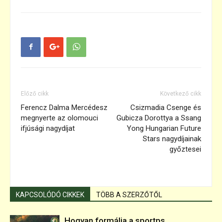
Előző cikk
Következő cikk
Ferencz Dalma Mercédesz
Csizmadia Csenge és
megnyerte az olomouci
Gubicza Dorottya a Ssang
ifjúsági nagydíjat
Yong Hungarian Future
Stars nagydíjainak
győztesei
KAPCSOLÓDÓ CIKKEK
TÖBB A SZERZŐTŐL
Hogyan formálja a sportps...