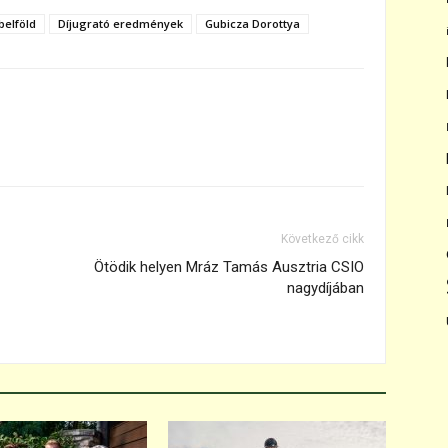
belföld
Díjugrató eredmények
Gubicza Dorottya
Következő cikk
Ötödik helyen Mráz Tamás Ausztria CSIO
nagydíjában