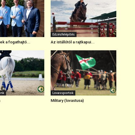
Edzésfelépítés
k a fogathajtó...
Az istállótól a rajtkapui...
ink
Lovassportok
a
Military (lovastusa)