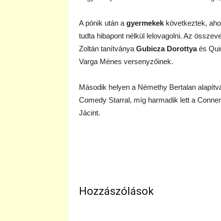
A pónik után a
gyermekek
következtek, ahol
tudta hibapont nélkül lelovagolni. Az össze
Zoltán tanítványa
Gubicza Dorottya
és Quin
Varga Ménes versenyzőinek.
Második helyen a Némethy Bertalan alapítv
Comedy Starral, míg harmadik lett a Conne
Jácint.
Hozzászólások