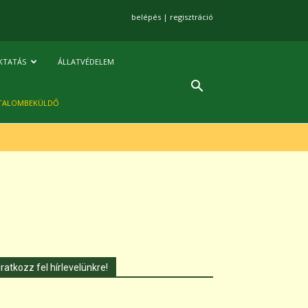
belépés
|
regisztráció
KTATÁS
ÁLLATVÉDELEM
TALOMBEKÜLDŐ
Iratkozz fel hírlevelünkre!