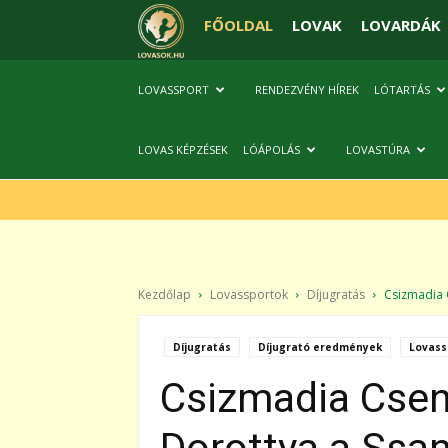
FŐOLDAL
LOVAK
LOVARDÁK
LOVASSPORT
RENDEZVÉNY HÍREK
LÓTARTÁS
LOVAS KÉPZÉSEK
LÓÁPOLÁS
LOVASTÚRA
Kezdőlap
Lovassportok
Díjugratás
Csizmadia C
Díjugratás
Díjugrató eredmények
Lovass
Csizmadia Csen