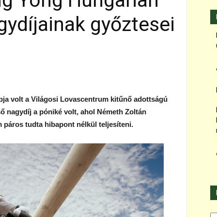
ng Yong Hungarian
gydíjainak győztesei
pja volt a Világosi Lovascentrum kitűnő adottságú
ő nagydíj a póniké volt, ahol Németh Zoltán
páros tudta hibapont nélkül teljesíteni.
Ka