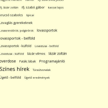
ifj. szabó gábor
ifj. lázár zoltán
kassai lajos
krucsó szabolcs
lipicai
Lovaglás gyerekeknek
lovassportok
Lovasrendőrök; polgárőrök
lovassportok - belföld
Lovassportok - külföld
Lovastusa - belföld
lázár zoltán
lázár vilmos
Lovastusa - külföld
overdose
Programajánló
Paták; lábak
Színes hírek
Túraútvonalak
Ügető - belföld
Ügető eredmények