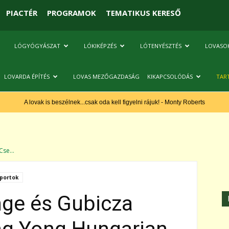
PIACTÉR
PROGRAMOK
TEMATIKUS KERESŐ
LÓGYÓGYÁSZAT
LÓKIKÉPZÉS
LÓTENYÉSZTÉS
LOVASO
LOVARDA ÉPÍTÉS
LOVAS MEZŐGAZDASÁG
KIKAPCSOLÓDÁS
TAR
A lovak is beszélnek...csak oda kell figyelni rájuk! - Monty Roberts
se...
portok
ge és Gubicza