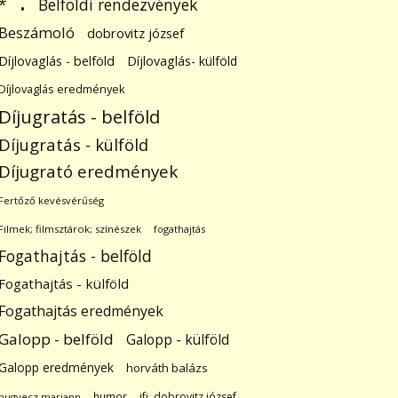
.
Belföldi rendezvények
*
Beszámoló
dobrovitz józsef
Díjlovaglás - belföld
Díjlovaglás- külföld
Díjlovaglás eredmények
Díjugratás - belföld
Díjugratás - külföld
Díjugrató eredmények
Fertőző kevésvérűség
Filmek; filmsztárok; színészek
fogathajtás
Fogathajtás - belföld
Fogathajtás - külföld
Fogathajtás eredmények
Galopp - belföld
Galopp - külföld
Galopp eredmények
horváth balázs
humor
ifj. dobrovitz józsef
hugyecz mariann