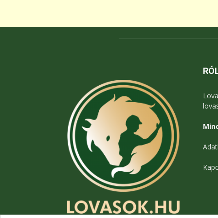
RÓ
Lova
lova
Mind
Adat
Kapc