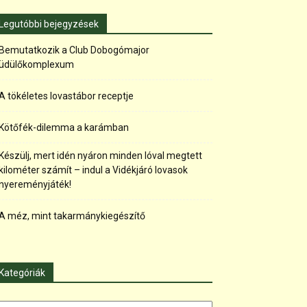
Legutóbbi bejegyzések
Bemutatkozik a Club Dobogómajor
üdülőkomplexum
A tökéletes lovastábor receptje
Kötőfék-dilemma a karámban
Készülj, mert idén nyáron minden lóval megtett
kilométer számít – indul a Vidékjáró lovasok
nyereményjáték!
A méz, mint takarmánykiegészítő
Kategóriák
tegóriák