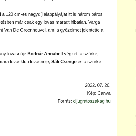
 a 120 cm-es nagydíj alappályáját itt is három páros
vetésben már csak egy lovas maradt hibátlan, Varga
t Van De Groenheuvel, ami a győzelmet jelentette a
ány lovasnője
Bodnár Annabell
végzett a szürke,
mara lovasklub lovasnője,
Sáli Csenge
és a szürke
2022. 07. 26.
Kép: Canva
Forrás:
dijugratoszakag.hu