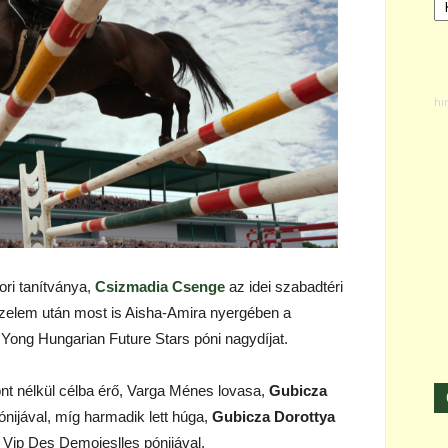
ri tanítványa,
Csizmadia Csenge
az idei szabadtéri
őzelem után most is Aisha-Amira nyergében a
Yong Hungarian Future Stars póni nagydíjat.
nt nélkül célba érő, Varga Ménes lovasa,
Gubicza
nijával, míg harmadik lett húga,
Gubicza Dorottya
 Vip Des Demoieslles pónijával.