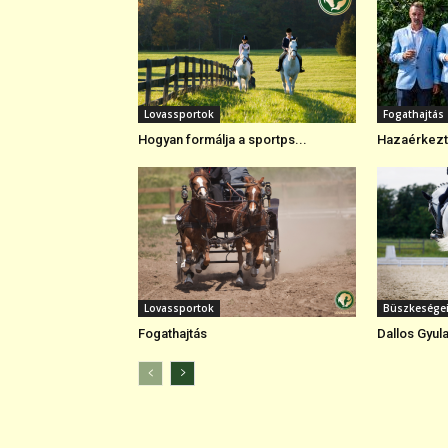
Lovassportok
Fogathajtás
Hogyan formálja a sportps...
Hazaérkezte
Lovassportok
Büszkesége
Fogathajtás
Dallos Gyul