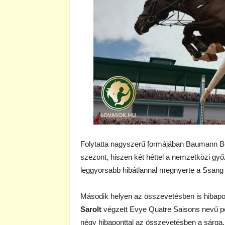
Folytatta nagyszerű formájában Baumann Bo
szezont, hiszen két héttel a nemzetközi gy
leggyorsabb hibátlannal megnyerte a Ssang 
Második helyen az összevetésben is hibapo
Sarolt
végzett Evye Quatre Saisons nevű pó
négy hibaponttal az összevetésben a sárga,