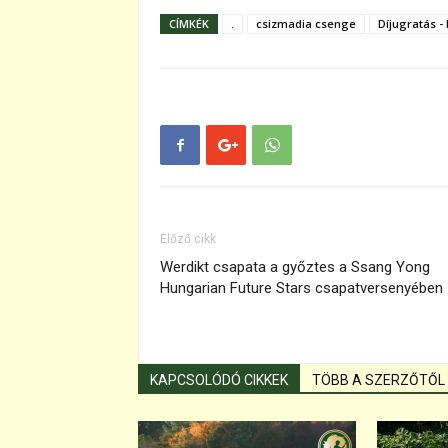
CÍMKÉK
.
csizmadia csenge
Díjugratás - 
Előző cikk
Werdikt csapata a győztes a Ssang Yong
Hungarian Future Stars csapatversenyében
KAPCSOLÓDÓ CIKKEK
TÖBB A SZERZŐTŐL