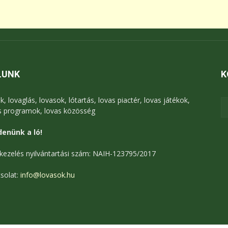
LUNK
K
k, lovaglás, lovasok, lótartás, lovas piactér, lovas játékok,
s programok, lovas közösség
enünk a ló!
kezelés nyilvántartási szám: NAIH-123795/2017
solat:
info@lovasok.hu