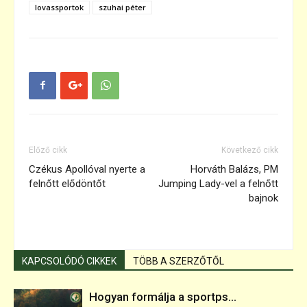
lovassportok
szuhai péter
Előző cikk
Következő cikk
Czékus Apollóval nyerte a
Horváth Balázs, PM
felnőtt elődöntőt
Jumping Lady-vel a felnőtt
bajnok
KAPCSOLÓDÓ CIKKEK
TÖBB A SZERZŐTŐL
Hogyan formálja a sportps...