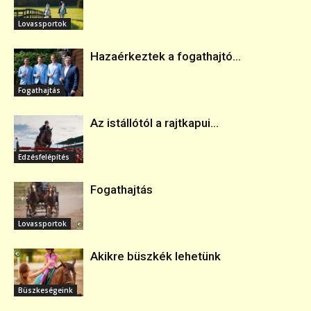
Lovassportok
Hazaérkeztek a fogathajtó...
Fogathajtás
Az istállótól a rajtkapui...
Edzésfelépítés
Fogathajtás
Lovassportok
Akikre büszkék lehetünk
Büszkeségeink