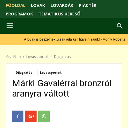
FŐOLDAL
LOVAK
LOVARDÁK
PIACTÉR
PROGRAMOK
TEMATIKUS KERESŐ
A lovak is beszélnek...csak oda kell figyelni rájuk! - Monty Roberts
Kezdőlap
Lovassportok
Díjugratás
Díjugratás
Lovassportok
Márki Gavalérral bronzról
aranyra váltott