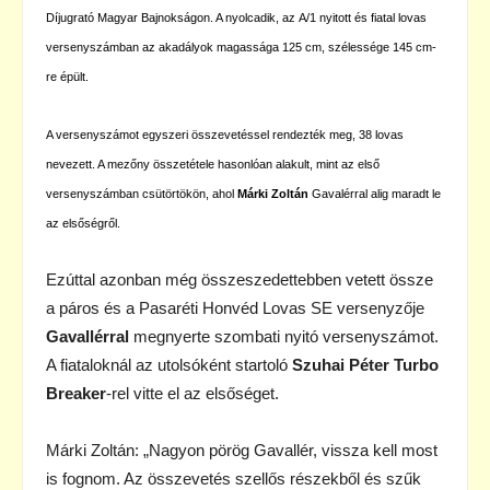
Díjugrató Magyar Bajnokságon. A nyolcadik, az
A/1 nyitott és fiatal lovas
versenyszámban
az akadályok magassága 125 cm, szélessége 145 cm-
re épült.
A versenyszámot egyszeri összevetéssel rendezték meg, 38 lovas
nevezett. A mezőny összetétele hasonlóan alakult, mint az első
versenyszámban csütörtökön, ahol
Márki Zoltán
Gavalérral alig maradt le
az elsőségről.
Ezúttal azonban még összeszedettebben vetett össze
a páros és a Pasaréti Honvéd Lovas SE versenyzője
Gavallérral
megnyerte szombati nyitó versenyszámot.
A fiataloknál az utolsóként startoló
Szuhai Péter Turbo
Breaker
-rel vitte el az elsőséget.
Márki Zoltán: „Nagyon pörög Gavallér, vissza kell most
is fognom. Az összevetés szellős részekből és szűk