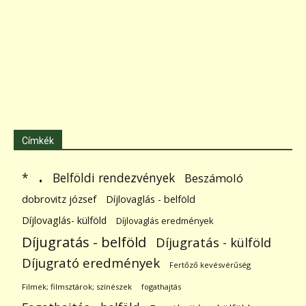
Címkék
.
Belföldi rendezvények
*
Beszámoló
dobrovitz józsef
Díjlovaglás - belföld
Díjlovaglás- külföld
Díjlovaglás eredmények
Díjugratás - belföld
Díjugratás - külföld
Díjugrató eredmények
Fertőző kevésvérűség
Filmek; filmsztárok; színészek
fogathajtás