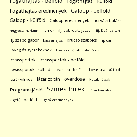
Fogathajtás - belföld
Fogathajtás - külföld
Galopp - belföld
Fogathajtás eredmények
Galopp - külföld
Galopp eredmények
horváth balázs
humor
ifj. dobrovitz józsef
hugyecz mariann
ifj. lázár zoltán
ifj. szabó gábor
krucsó szabolcs
kassai lajos
lipicai
Lovaglás gyerekeknek
Lovasrendőrök; polgárőrök
lovassportok
lovassportok - belföld
Lovassportok - külföld
Lovastusa - belföld
Lovastusa - külföld
overdose
lázár zoltán
lázár vilmos
Paták; lábak
Színes hírek
Programajánló
Túraútvonalak
Ügető - belföld
Ügető eredmények