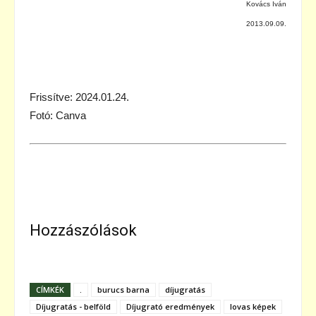
Kovács Iván
2013.09.09.
Frissítve: 2024.01.24.
Fotó: Canva
Hozzászólások
CÍMKÉK
.
burucs barna
díjugratás
Díjugratás - belföld
Díjugrató eredmények
lovas képek