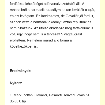
fordítókra lehetőséget adó vonalvezetésből állt. A
másodikról a harmadik akadályra sokan kerülték a tuját,
én ezt levágtam. Ez kockázatos, de Gavallér jól fordult,
szépen vette a harmadik akadályt, aztán repültünk és
nem hibáztunk. Az utolsó akadályra még tartalékunk is
volt, úgy, hogy nem is a tervezett 5 vágtaugrást
erőltettem. Remélem marad a jó forma a
következőkben is.
Eredmények:
Nyitott:
1. Márki Zoltán, Gavallér, Pasaréti Honvéd Lovas SE,
35,85 0 hp