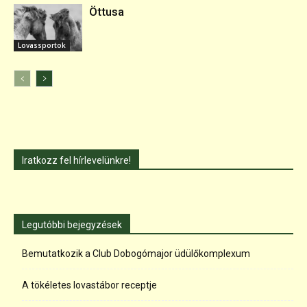
Öttusa
Lovassportok
Iratkozz fel hírlevelünkre!
Legutóbbi bejegyzések
Bemutatkozik a Club Dobogómajor üdülőkomplexum
A tökéletes lovastábor receptje