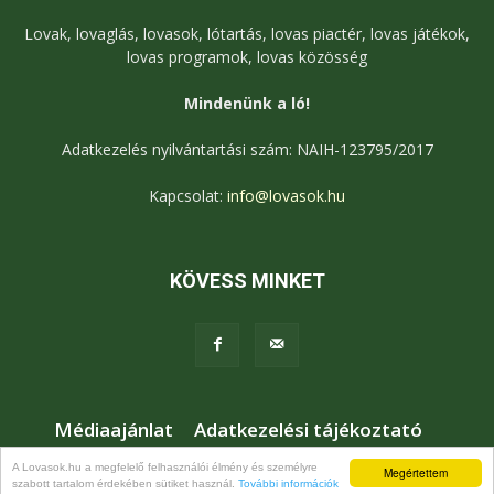
Lovak, lovaglás, lovasok, lótartás, lovas piactér, lovas játékok,
lovas programok, lovas közösség
Mindenünk a ló!
Adatkezelés nyilvántartási szám: NAIH-123795/2017
Kapcsolat:
info@lovasok.hu
KÖVESS MINKET
Médiaajánlat
Adatkezelési tájékoztató
Jogi nyilatkozat
Karrier
Kapcsolat
A Lovasok.hu a megfelelő felhasználói élmény és személyre
Megértettem
szabott tartalom érdekében sütiket használ.
További információk
© Lovasok.hu