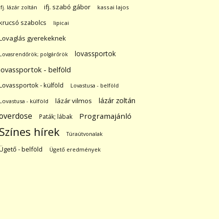
ifj. szabó gábor
ifj. lázár zoltán
kassai lajos
krucsó szabolcs
lipicai
Lovaglás gyerekeknek
lovassportok
Lovasrendőrök; polgárőrök
lovassportok - belföld
Lovassportok - külföld
Lovastusa - belföld
lázár zoltán
lázár vilmos
Lovastusa - külföld
overdose
Programajánló
Paták; lábak
Színes hírek
Túraútvonalak
Ügető - belföld
Ügető eredmények