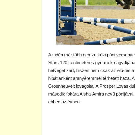
Az idén már több nemzetközi póni versenye
Stars 120 centiméteres gyermek nagydíján
hétvégét zárt, hiszen nem csak az elő- és 
hibátlanként aranyéremmel térhetett haza. A 
Groenheuvelt lovagolta. A Prosper Lovaskl
második fokára Aisha-Amira nevű pónijával, 
ebben az évben.