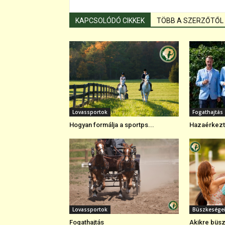
KAPCSOLÓDÓ CIKKEK
TÖBB A SZERZŐTŐL
Lovassportok
Fogathajtás
Hogyan formálja a sportps...
Hazaérkezte
Lovassportok
Büszkesége
Fogathajtás
Akikre büsz