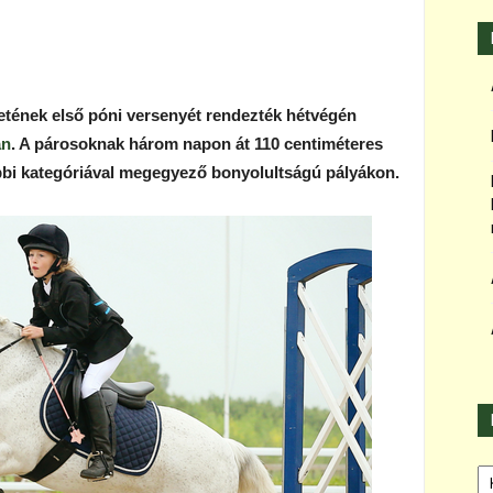
etének első póni versenyét rendezték hétvégén
an
. A párosoknak három napon át 110 centiméteres
bi kategóriával megegyező bonyolultságú pályákon.
Ka