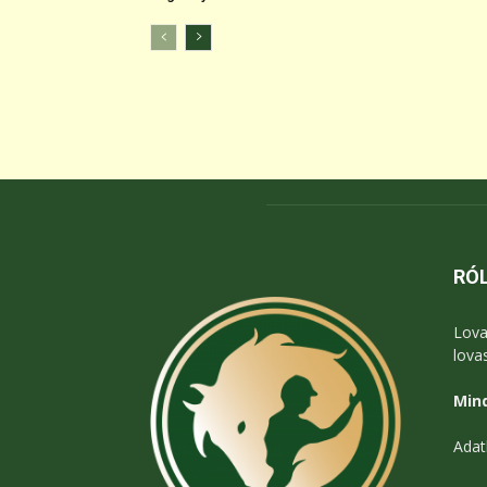
RÓ
Lova
lova
Mind
Adat