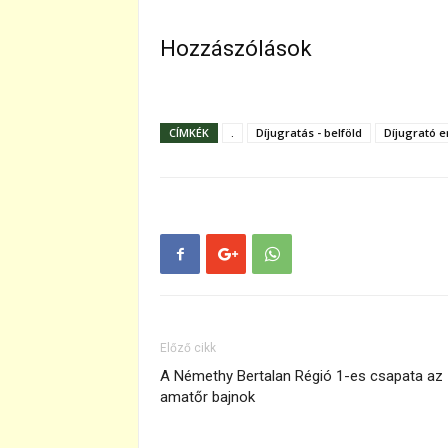
Hozzászólások
CÍMKÉK
.
Díjugratás - belföld
Díjugrató 
Előző cikk
A Némethy Bertalan Régió 1-es csapata az
amatőr bajnok