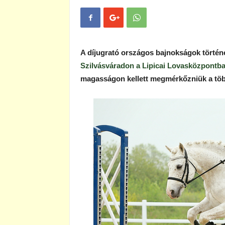
A díjugrató országos bajnokságok történ
Szilvásváradon a Lipicai Lovasközpontb
magasságon kellett megmérkőzniük a töb