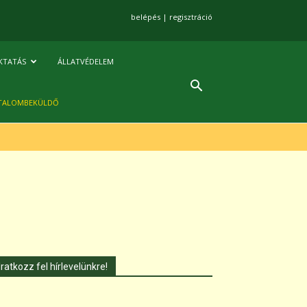
belépés
|
regisztráció
KTATÁS
ÁLLATVÉDELEM
TALOMBEKÜLDŐ
Iratkozz fel hírlevelünkre!