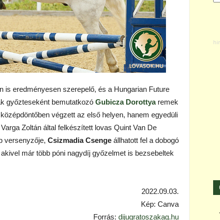
n is eredményesen szerepelő, és a Hungarian Future
ak győzteseként bemutatkozó
Gubicza Dorottya
remek
a középdöntőben végzett az első helyen, hanem egyedüli
Varga Zoltán által felkészített lovas Quint Van De
ub versenyzője,
Csizmadia Csenge
állhatott fel a dobogó
akivel már több póni nagydíj győzelmet is bezsebeltek
2022.09.03.
Kép: Canva
Forrás:
dijugratoszakag.hu