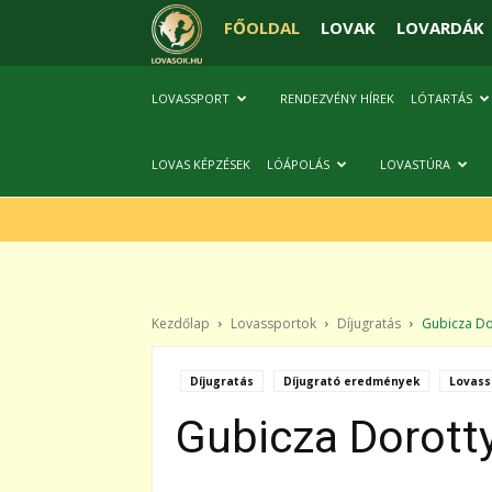
FŐOLDAL
LOVAK
LOVARDÁK
LOVASSPORT
RENDEZVÉNY HÍREK
LÓTARTÁS
LOVAS KÉPZÉSEK
LÓÁPOLÁS
LOVASTÚRA
Kezdőlap
Lovassportok
Díjugratás
Gubicza Dor
Díjugratás
Díjugrató eredmények
Lovass
Gubicza Dorotty