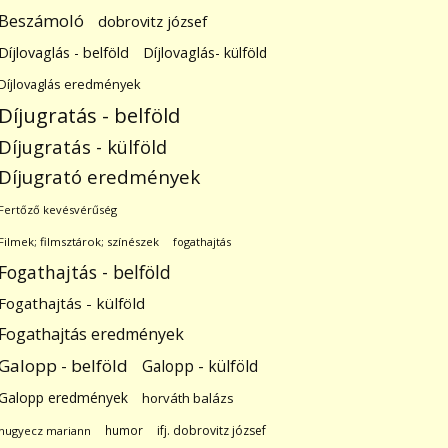
Beszámoló
dobrovitz józsef
Díjlovaglás - belföld
Díjlovaglás- külföld
Díjlovaglás eredmények
Díjugratás - belföld
Díjugratás - külföld
Díjugrató eredmények
Fertőző kevésvérűség
Filmek; filmsztárok; színészek
fogathajtás
Fogathajtás - belföld
Fogathajtás - külföld
Fogathajtás eredmények
Galopp - belföld
Galopp - külföld
Galopp eredmények
horváth balázs
humor
ifj. dobrovitz józsef
hugyecz mariann