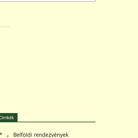
Címkék
.
Belföldi rendezvények
*