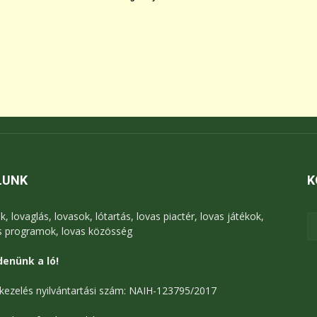
LUNK
K
k, lovaglás, lovasok, lótartás, lovas piactér, lovas játékok,
s programok, lovas közösség
enünk a ló!
kezelés nyilvántartási szám: NAIH-123795/2017