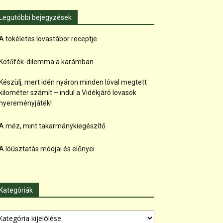
Legutóbbi bejegyzések
A tökéletes lovastábor receptje
Kötőfék-dilemma a karámban
Készülj, mert idén nyáron minden lóval megtett
kilométer számít – indul a Vidékjáró lovasok
nyereményjáték!
A méz, mint takarmánykiegészítő
A lóúsztatás módjai és előnyei
Kategóriák
tegóriák