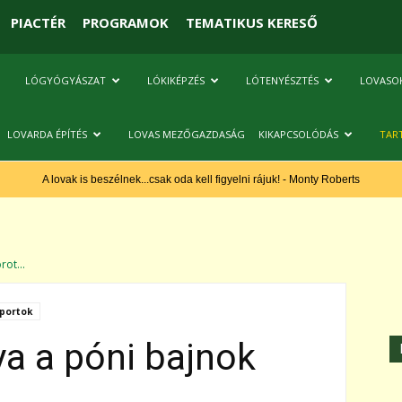
PIACTÉR
PROGRAMOK
TEMATIKUS KERESŐ
LÓGYÓGYÁSZAT
LÓKIKÉPZÉS
LÓTENYÉSZTÉS
LOVASO
LOVARDA ÉPÍTÉS
LOVAS MEZŐGAZDASÁG
KIKAPCSOLÓDÁS
TAR
A lovak is beszélnek...csak oda kell figyelni rájuk! - Monty Roberts
ot...
portok
a a póni bajnok