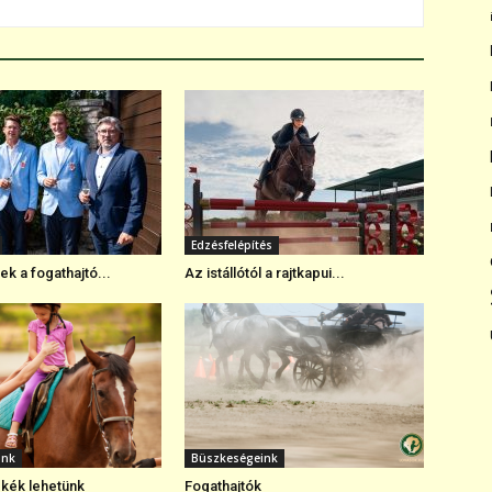
Edzésfelépítés
k a fogathajtó...
Az istállótól a rajtkapui...
ink
Büszkeségeink
kék lehetünk
Fogathajtók