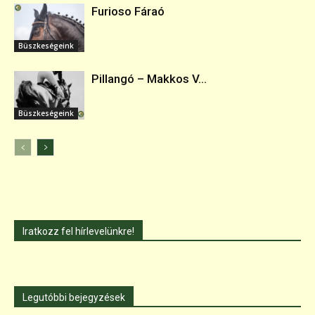
Furioso Fáraó
Büszkeségeink
Pillangó – Makkos V...
Büszkeségeink
Iratkozz fel hírlevelünkre!
Legutóbbi bejegyzések