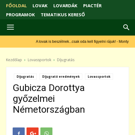
FŐOLDAL
LOVAK
LOVARDÁK
PIACTÉR
PROGRAMOK
TEMATIKUS KERESŐ
A lovak is beszélnek...csak oda kell figyelni rájuk! - Monty Roberts
Kezdőlap
Lovassportok
Díjugratás
Díjugratás
Díjugrató eredmények
Lovassportok
Gubicza Dorottya
győzelmei
Németországban