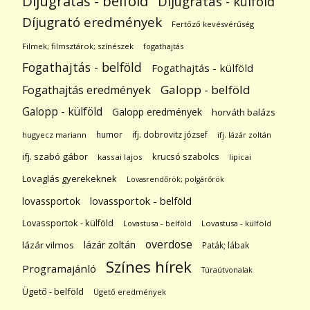
Díjugratás - belföld
Díjugratás - külföld
Díjugrató eredmények
Fertőző kevésvérűség
Filmek; filmsztárok; színészek
fogathajtás
Fogathajtás - belföld
Fogathajtás - külföld
Galopp - belföld
Fogathajtás eredmények
Galopp - külföld
Galopp eredmények
horváth balázs
humor
ifj. dobrovitz józsef
hugyecz mariann
ifj. lázár zoltán
ifj. szabó gábor
krucsó szabolcs
kassai lajos
lipicai
Lovaglás gyerekeknek
Lovasrendőrök; polgárőrök
lovassportok
lovassportok - belföld
Lovassportok - külföld
Lovastusa - belföld
Lovastusa - külföld
overdose
lázár zoltán
lázár vilmos
Paták; lábak
Színes hírek
Programajánló
Túraútvonalak
Ügető - belföld
Ügető eredmények