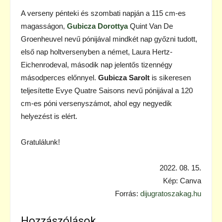
A verseny pénteki és szombati napján a 115 cm-es
magasságon,
Gubicza Dorottya
Quint Van De
Groenheuvel nevű pónijával mindkét nap győzni tudott,
első nap holtversenyben a német, Laura Hertz-
Eichenrodeval, második nap jelentős tizennégy
másodperces előnnyel.
Gubicza Sarolt
is sikeresen
teljesítette Evye Quatre Saisons nevű pónijával a 120
cm-es póni versenyszámot, ahol egy negyedik
helyezést is elért.
Gratulálunk!
2022. 08. 15.
Kép: Canva
Forrás:
dijugratoszakag.hu
Hozzászólások