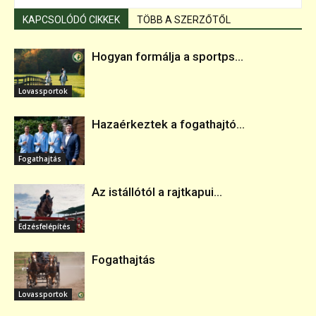
KAPCSOLÓDÓ CIKKEK
TÖBB A SZERZŐTŐL
Hogyan formálja a sportps...
Lovassportok
Hazaérkeztek a fogathajtó...
Fogathajtás
Az istállótól a rajtkapui...
Edzésfelépítés
Fogathajtás
Lovassportok