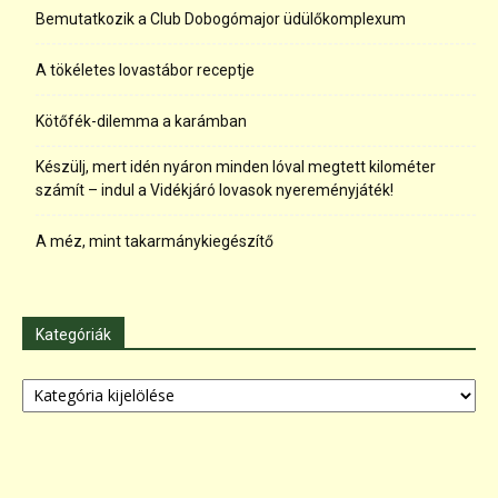
Bemutatkozik a Club Dobogómajor üdülőkomplexum
A tökéletes lovastábor receptje
Kötőfék-dilemma a karámban
Készülj, mert idén nyáron minden lóval megtett kilométer
számít – indul a Vidékjáró lovasok nyereményjáték!
A méz, mint takarmánykiegészítő
Kategóriák
Kategóriák