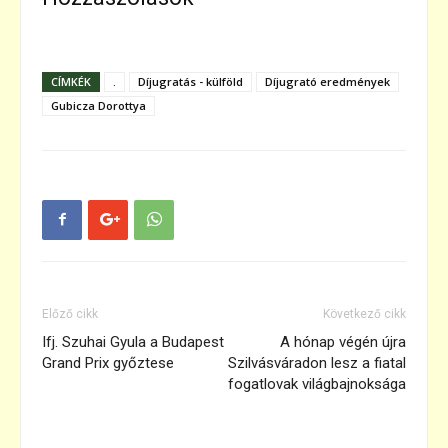
CÍMKÉK
.
Díjugratás - külföld
Díjugrató eredmények
Gubicza Dorottya
Előző cikk
Következő cikk
Ifj. Szuhai Gyula a Budapest
A hónap végén újra
Grand Prix győztese
Szilvásváradon lesz a fiatal
fogatlovak világbajnoksága