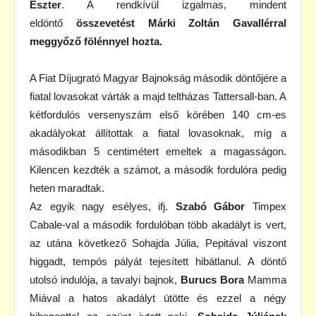
Eszter
. A rendkívül izgalmas, mindent
eldöntő
összevetést Márki Zoltán Gavallérral
meggyőző fölénnyel hozta.
A Fiat Díjugrató Magyar Bajnokság második döntőjére a
fiatal lovasokat várták a majd teltházas Tattersall-ban. A
kétfordulós versenyszám első körében 140 cm-es
akadályokat állítottak a fiatal lovasoknak, míg a
másodikban 5 centimétert emeltek a magasságon.
Kilencen kezdték a számot, a második fordulóra pedig
heten maradtak.
Az egyik nagy esélyes, ifj.
Szabó Gábor
Timpex
Cabale-val a második fordulóban több akadályt is vert,
az utána következő Sohajda Júlia, Pepitával viszont
higgadt, tempós pályát tejesített hibátlanul. A döntő
utolsó indulója, a tavalyi bajnok,
Burucs Bora
Mamma
Miával a hatos akadályt ütötte és ezzel a négy