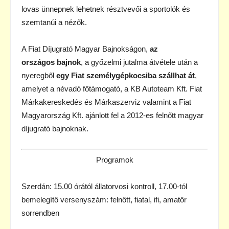
lovas ünnepnek lehetnek résztvevői a sportolók és
szemtanúi a nézők.
A Fiat Díjugrató Magyar Bajnokságon,
az
országos
bajnok
, a győzelmi jutalma átvétele után a
nyeregből
egy Fiat személygépkocsiba szállhat át
,
amelyet a névadó főtámogató, a KB Autoteam Kft. Fiat
Márkakereskedés és Márkaszerviz valamint a Fiat
Magyarország Kft. ajánlott fel a 2012-es felnőtt magyar
díjugrató bajnoknak.
Programok
Szerdán: 15.00 órától állatorvosi kontroll, 17.00-tól
bemelegítő versenyszám: felnőtt, fiatal, ifi, amatőr
sorrendben