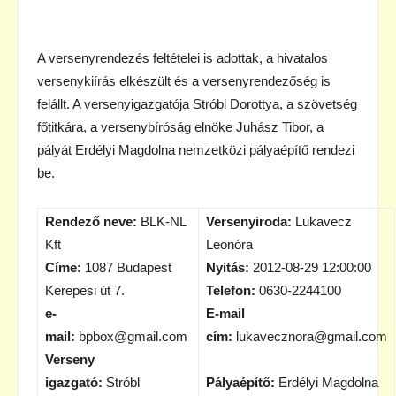
A versenyrendezés feltételei is adottak, a hivatalos
versenykiírás elkészült és a versenyrendezőség is
felállt. A versenyigazgatója Stróbl Dorottya, a szövetség
főtitkára, a versenybíróság elnöke Juhász Tibor, a
pályát Erdélyi Magdolna nemzetközi pályaépítő rendezi
be.
Rendező neve:
BLK-NL
Versenyiroda:
Lukavecz
Kft
Leonóra
Címe:
1087 Budapest
Nyitás:
2012-08-29 12:00:00
Kerepesi út 7.
Telefon:
0630-2244100
e-
E-mail
mail:
bpbox@gmail.com
cím:
lukavecznora@gmail.com
Verseny
igazgató:
Stróbl
Pályaépítő:
Erdélyi Magdolna