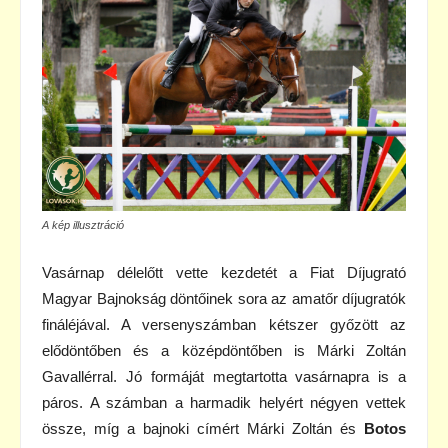
A kép illusztráció
Vasárnap délelőtt vette kezdetét a Fiat Díjugrató
Magyar Bajnokság döntőinek sora az amatőr díjugratók
fináléjával. A versenyszámban kétszer győzött az
elődöntőben és a középdöntőben is Márki Zoltán
Gavallérral. Jó formáját megtartotta vasárnapra is a
páros. A számban a harmadik helyért négyen vettek
össze, míg a bajnoki címért Márki Zoltán és
Botos