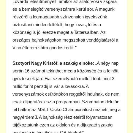
Lovarda létesítményeit, amikor az állatorvosi vizsgára
és a bemelegítő versenyszámra kerül sor. A magunk
részéről a legmagasabb színvonalon igyekszünk
biztosítani minden feltételt, hogy lovas, ló és a
közönség is jól érezze magát a Tattersallban. Az
országos bajnokságokon megszokott vendéglátásról a
Vino étterem sátra gondoskodik.”
Szotyori Nagy Kristóf, a szakág elnöke:
„A négy nap
során 16 számot tekinthet meg a közönség és a felnőtt
győztesnek járó Fiat személyautó mellett több mint 3
millió forint pénzdíj is vár a lovasokra. A
versenyszámok csütörtökön reggeltől indulnak, de nem
csak díjugratás lesz a programban. Szombaton délután
fél hatkor az MSLT Csikó Championátust nézheti meg a
nagyérdemű. A bajnokság részleteiről folyamatosan
tájékoztatunk ezen az oldalon és a díjugrató szakág
honlapján is frissítjük az OB híreket.”