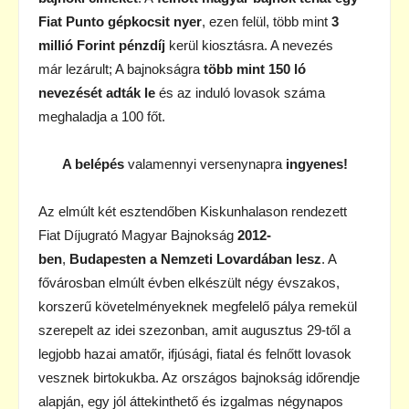
Fiat Punto gépkocsit nyer
, ezen felül, több mint
3
millió Forint pénzdíj
kerül kiosztásra. A nevezés
már lezárult; A bajnokságra
több mint 150 ló
nevezését adták le
és az induló lovasok száma
meghaladja a 100 főt.
A belépés
valamennyi versenynapra
ingyenes!
Az elmúlt két esztendőben Kiskunhalason rendezett
Fiat Díjugrató Magyar Bajnokság
2012-
ben
,
Budapesten a
Nemzeti Lovardában lesz
. A
fővárosban elmúlt évben elkészült négy évszakos,
korszerű követelményeknek megfelelő pálya remekül
szerepelt az idei szezonban, amit augusztus 29-től a
legjobb hazai amatőr, ifjúsági, fiatal és felnőtt lovasok
vesznek birtokukba. Az országos bajnokság időrendje
alapján, egy jól áttekinthető és izgalmas négynapos