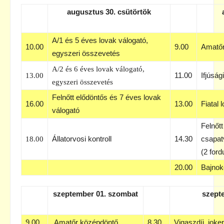
augusztus 30. csütörtök
A/1 és 5 éves lovak válogató,
10.00
9.00
Amatőr
egyszeri összevetés
A/2 és 6 éves lovak válogató,
11.00
Ifjúság
13.00
egyszeri összevetés
Felnőtt elődöntős és 7 éves lovak
16.00
13.00
Fiatal 
válogató
Felnőt
Állatorvosi kontroll
14.30
csapat
18.00
(2 ford
20.00
Bajnok
szeptember 01. szombat
szept
9.00
Amatőr középdöntő
8.30
Vigaszdíj, joke