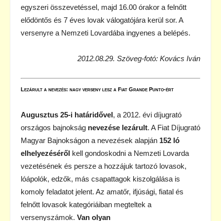
egyszeri összevetéssel, majd 16.00 órakor a felnőtt
elődöntős és 7 éves lovak válogatójára kerül sor. A
versenyre a Nemzeti Lovardába ingyenes a belépés.
2012.08.29. Szöveg-fotó: Kovács Iván
Lezárult a nevezés: nagy verseny lesz a Fiat Grande Punto-ért
Augusztus 25-i határidővel
, a 2012. évi díjugrató
országos bajnokság
nevezése lezárult
. A Fiat Díjugrató
Magyar Bajnokságon a nevezések alapján
152 ló
elhelyezéséről
kell gondoskodni a Nemzeti Lovarda
vezetésének és persze a hozzájuk tartozó lovasok,
lóápolók, edzők, más csapattagok kiszolgálása is
komoly feladatot jelent. Az amatőr, ifjúsági, fiatal és
felnőtt lovasok kategóriáiban megteltek a
versenyszámok.
Van olyan