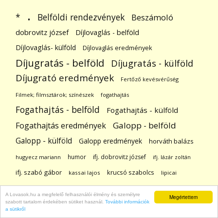
.
Belföldi rendezvények
*
Beszámoló
dobrovitz józsef
Díjlovaglás - belföld
Díjlovaglás- külföld
Díjlovaglás eredmények
Díjugratás - belföld
Díjugratás - külföld
Díjugrató eredmények
Fertőző kevésvérűség
Filmek; filmsztárok; színészek
fogathajtás
Fogathajtás - belföld
Fogathajtás - külföld
Galopp - belföld
Fogathajtás eredmények
Galopp - külföld
Galopp eredmények
horváth balázs
humor
ifj. dobrovitz józsef
hugyecz mariann
ifj. lázár zoltán
ifj. szabó gábor
krucsó szabolcs
kassai lajos
lipicai
Lovaglás gyerekeknek
Lovasrendőrök; polgárőrök
A Lovasok.hu a megfelelő felhasználói élmény és személyre
Megértettem
szabott tartalom érdekében sütiket használ.
További információk
lovassportok
lovassportok - belföld
a sütikről