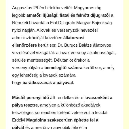
Augusztus 29-én birtokba vették Magyarország
legjobb
amatőr, ifjúsági, fiatal és felnőtt díjugratói
a
Nemzeti Lovardát a Fiat Díjugrató Magyar Bajnokság
nyitó napján. A lovak és versenyzők nevezési
adminisztrációját követően
állatorvosi
ellenőrzésre
került sor. Dr. Burucs Balázs állatorvos
vezetésével vizsgálták a lovak verseny alkalmasságát,
sérülés mentességét. Délután öt órakor a
versenypályán a
bemelegítő számra
került sor, amely
egy lehetőség a lovasok számára,
hogy
barátkozzanak a pályával.
Másfél percnyi idő
állt rendelkezésre
lovasonként a
pálya tesztre
, amelyen a különböző akadályok
tetszőleges sorrendben történő vétele volt a feladat.
Erdélyi
Magdolna szakszerűen építette fel a
pályát
és a mezőny nagyobbik fele élt a