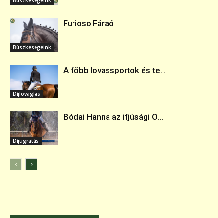
Büszkeségeink
Furioso Fáraó
Büszkeségeink
A főbb lovassportok és te...
Díjlovaglás
Bódai Hanna az ifjúsági O...
Díjugratás