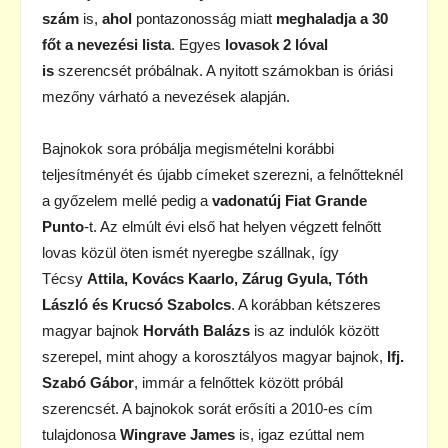
szám
is,
ahol
pontazonosság miatt
meghaladja a 30
főt a nevezési lista
. Egyes
lovasok 2 lóval
is
szerencsét próbálnak. A nyitott számokban is óriási
mezőny várható a nevezések alapján.
Bajnokok sora próbálja megismételni korábbi
teljesítményét és újabb címeket szerezni, a felnőtteknél
a győzelem mellé pedig a
vadonatúj Fiat Grande
Punto
-t. Az elmúlt évi első hat helyen végzett felnőtt
lovas közül öten ismét nyeregbe szállnak, így
Técsy
Attila, Kovács Kaarlo, Zárug Gyula, Tóth
László és Krucsó Szabolcs
. A korábban kétszeres
magyar bajnok
Horváth Balázs
is az indulók között
szerepel, mint ahogy a korosztályos magyar bajnok,
Ifj.
Szabó Gábor
, immár a felnőttek között próbál
szerencsét. A bajnokok sorát erősíti a 2010-es cím
tulajdonosa
Wingrave James
is, igaz ezúttal nem