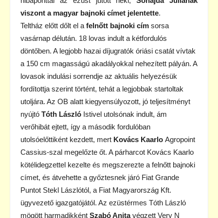
hibaponttal az ezüst jutott neki,
Sohajda Júliának
viszont a magyar bajnoki címet jelentette
.
Teltház előtt dőlt el a
felnőtt bajnoki cím
sorsa
vasárnap délután. 18 lovas indult a kétfordulós
döntőben. A legjobb hazai díjugratók óriási csatát vívtak
a 150 cm magasságú akadályokkal nehezített pályán. A
lovasok indulási sorrendje az aktuális helyezésük
fordítottja szerint történt, tehát a legjobbak startoltak
utoljára. Az OB alatt kiegyensúlyozott, jó teljesítményt
nyújtó
Tóth László
Istivel utolsónak indult, ám
verőhibát ejtett, így a második fordulóban
utolsóelőttiként kezdett, mert
Kovács Kaarlo
Agropoint
Cassius-szal megelőzte őt. A párharcot Kovács Kaarlo
kötélidegzettel kezelte és megszerezte a felnőtt bajnoki
címet, és átvehette a győztesnek járó Fiat Grande
Puntot Stekl Lászlótól, a Fiat Magyarország Kft.
ügyvezető igazgatójától. Az ezüstérmes Tóth László
mögött harmadikként
Szabó Anita
végzett Very N