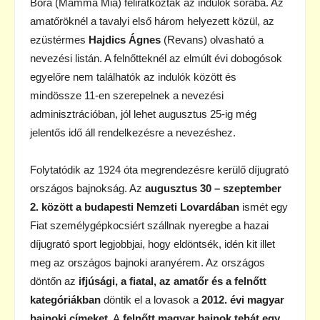
Bora (Mamma Mia) feliratkoztak az indulók sorába. Az
amatőröknél a tavalyi első három helyezett közül, az
ezüstérmes
Hajdics
Ágnes
(Revans) olvasható a
nevezési listán. A felnőtteknél az elmúlt évi dobogósok
egyelőre nem találhatók az indulók között és
mindössze 11-en szerepelnek a nevezési
adminisztrációban, jól lehet augusztus 25-ig még
jelentős idő áll rendelkezésre a nevezéshez.
Folytatódik az 1924 óta megrendezésre kerülő díjugrató
országos bajnokság. Az
augusztus 30 – szeptember
2. között a budapesti Nemzeti Lovardában
ismét egy
Fiat személygépkocsiért szállnak nyeregbe a hazai
díjugrató sport legjobbjai, hogy eldöntsék, idén kit illet
meg az országos bajnoki aranyérem. Az országos
döntőn az
ifjúsági, a fiatal, az amatőr és a felnőtt
kategóriákban
döntik el a lovasok a
2012. évi magyar
bajnoki címeket
. A
felnőtt magyar bajnok tehát egy