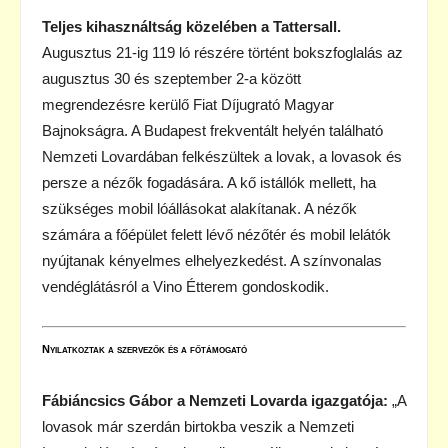
Teljes kihasználtság közelében a
Tattersall.
Augusztus 21-ig 119 ló részére történt bokszfoglalás az
augusztus 30 és szeptember 2-a között
megrendezésre kerülő Fiat Díjugrató Magyar
Bajnokságra. A Budapest frekventált helyén található
Nemzeti Lovardában felkészültek a lovak, a lovasok és
persze a nézők fogadására. A kő istállók mellett, ha
szükséges mobil lóállásokat alakítanak. A nézők
számára a főépület felett lévő nézőtér és mobil lelátók
nyújtanak kényelmes elhelyezkedést. A színvonalas
vendéglátásról a Vino Étterem gondoskodik.
Nyilatkoztak a szervezők és a főtámogató
Fábiáncsics Gábor a Nemzeti Lovarda igazgatója:
„A
lovasok már szerdán birtokba veszik a Nemzeti