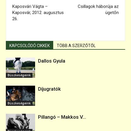
Kaposvári Vágta –
Csillagok háborúja az
Kaposvár, 2012. augusztus
ügetőn
26.
KAPCSOLÓDÓ CIKKEK
TÖBB A SZERZŐTŐL
Dallos Gyula
Büszkeségeink
Díjugratók
Büszkeségeink
Pillangó – Makkos V...