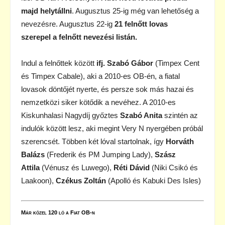
majd helytállni
. Augusztus 25-ig még van lehetőség a
nevezésre. Augusztus 22-ig
21 felnőtt lovas
szerepel
a felnőtt nevezési listán.
Indul a felnőttek között
ifj. Szabó Gábor
(Timpex Cent
és Timpex Cabale), aki a 2010-es OB-én, a fiatal
lovasok döntőjét nyerte, és persze sok más hazai és
nemzetközi siker kötődik a nevéhez. A 2010-es
Kiskunhalasi Nagydíj győztes
Szabó Anita
szintén az
indulók között lesz, aki megint Very N nyergében próbál
szerencsét. Többen két lóval startolnak, így
Horváth
Balázs
(Frederik és PM Jumping Lady),
Szász
Attila
(Vénusz és Luwego),
Réti Dávid
(Niki Csikó és
Laakoon),
Czékus Zoltán
(Apolló és Kabuki Des Isles)
Már közel 120 ló a Fiat OB-n