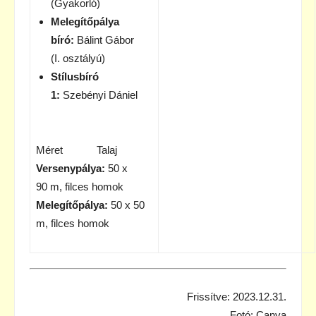
(Gyakorló)
Melegítőpálya
bíró:
Bálint Gábor
(I. osztályú)
Stílusbíró
1:
Szebényi Dániel
Méret Talaj
Versenypálya:
50 x
90 m, filces homok
Melegítőpálya:
50 x 50
m, filces homok
Frissítve: 2023.12.31.
Fotó: Canva