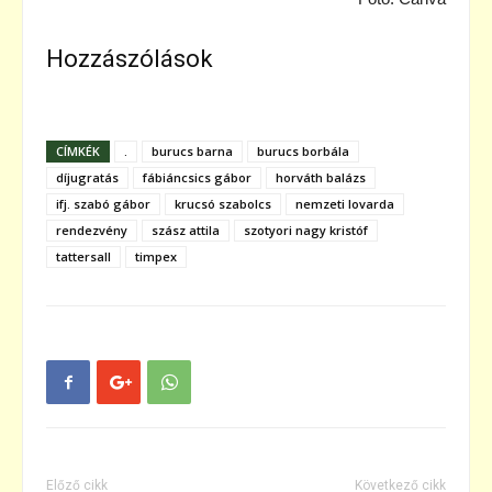
Hozzászólások
CÍMKÉK
.
burucs barna
burucs borbála
díjugratás
fábiáncsics gábor
horváth balázs
ifj. szabó gábor
krucsó szabolcs
nemzeti lovarda
rendezvény
szász attila
szotyori nagy kristóf
tattersall
timpex
Előző cikk
Következő cikk