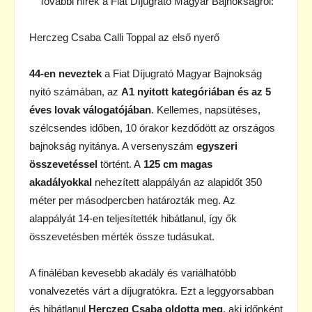
További hírek a Fiat Díjugrató Magyar Bajnokságról:
Herczeg Csaba Calli Toppal az első nyerő
44-en neveztek
a Fiat Díjugrató Magyar Bajnokság
nyitó számában, az
A1 nyitott kategóriában és az 5
éves lovak válogatójában
. Kellemes, napsütéses,
szélcsendes időben, 10 órakor kezdődött az országos
bajnokság nyitánya. A versenyszám
egyszeri
összevetéssel
történt. A
125 cm magas
akadályokkal
nehezített alappályán az alapidőt 350
méter per másodpercben határozták meg. Az
alappályát 14-en teljesítették hibátlanul, így ők
összevetésben mérték össze tudásukat.
A fináléban kevesebb akadály és variálhatóbb
vonalvezetés várt a díjugratókra. Ezt a leggyorsabban
és hibátlanul
Herczeg Csaba oldotta meg
, aki időnként