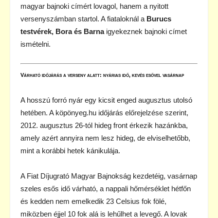
magyar bajnoki címért lovagol, hanem a nyitott
versenyszámban startol. A fiataloknál a
Burucs
testvérek, Bora és Barna
igyekeznek bajnoki címet
ismételni.
Várható időjárás a verseny alatt: nyárias idő, kevés esővel vasárnap
A hosszú forró nyár egy kicsit enged augusztus utolsó
hetében. A köpönyeg.hu időjárás előrejelzése szerint,
2012. augusztus 26-tól hideg front érkezik hazánkba,
amely azért annyira nem lesz hideg, de elviselhetőbb,
mint a korábbi hetek kánikulája.
A Fiat Díjugrató Magyar Bajnokság kezdetéig, vasárnap
szeles esős idő várható, a nappali hőmérséklet hétfőn
és kedden nem emelkedik 23 Celsius fok fölé,
miközben éjjel 10 fok alá is lehűlhet a levegő. A lovak