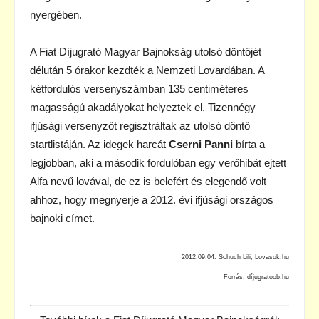
nyergében.
A Fiat Díjugrató Magyar Bajnokság utolsó döntőjét
délután 5 órakor kezdték a Nemzeti Lovardában. A
kétfordulós versenyszámban 135 centiméteres
magasságú akadályokat helyeztek el. Tizennégy
ifjúsági versenyzőt regisztráltak az utolsó döntő
startlistáján. Az idegek harcát
Cserni Panni
bírta a
legjobban, aki a második fordulóban egy verőhibát ejtett
Alfa nevű lovával, de ez is belefért és elegendő volt
ahhoz, hogy megnyerje a 2012. évi ifjúsági országos
bajnoki címet.
2012.09.04. Schuch Lili, Lovasok.hu
Forrás: díjugratoob.hu