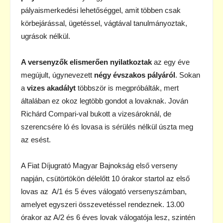
pályaismerkedési lehetőséggel, amit többen csak
körbejárással, ügetéssel, vágtával tanulmányoztak,
ugrások nélkül.
A versenyzők elismerően nyilatkoztak
az egy éve
megújult, úgynevezett
négy évszakos pályáról
. Sokan
a
vizes akadályt
többször is megpróbálták, mert
általában ez okoz legtöbb gondot a lovaknak. Jován
Richárd Compari-val bukott a vizesároknál, de
szerencsére ló és lovasa is sérülés nélkül úszta meg
az esést.
A Fiat Díjugrató Magyar Bajnokság első verseny
napján, csütörtökön délelőtt 10 órakor startol az első
lovas az A/1 és 5 éves válogató versenyszámban,
amelyet egyszeri összevetéssel rendeznek. 13.00
órakor az A/2 és 6 éves lovak válogatója lesz, szintén