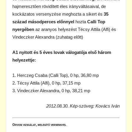
hajmeresztően rövidített éles irányváltásaival, de
kockázatos versenyzése meghozta a sikert és
35
század másodperces előnnyel
hozta
Calli Top
nyergében
az aranyos helyezést Técsy Attila (Alfi) és
Vindeczker Alexandra (zuhatag előtt)
A1 nyitott és 5 éves lovak válogatója első három
helyezettje:
1. Herczeg Csaba (Calli Top), 0 hp, 36,80 mp
2. Técsy Attila (Alfi), 0 hp, 37,15 mp
3. Vindeczker Alexandra, 0 hp, 38,21 mp
2012.08.30. Kép-szöveg: Kovács Iván
Orvosi vizsgálat, melegítő versennyel