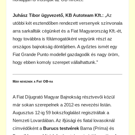
Juhász Tibor ügyvezető, KB Autoteam Kft.:
„Az
utóbbi két esztendőben rendezett versenyek színvonala
arra sarkallták cégünket és a Fiat Magyarország Kft.-ét,
hogy továbbra is főtámogatóként vegyünk részt az
országos bajnokság döntőjében. A győztes ismét egy
Fiat Grande Punto modellel gazdagodik és nagy öröm,
hogy ebben komoly szerepet vállalhattunk.”
Már neveznek a Fiat OB-ra
A Fiat Díjugrató Magyar Bajnokság résztvevői közül
már sokan szerepelnek a 2012-es nevezési listán.
Augusztus 12-ig 59 bokszfoglalást regisztráltak a
Nemzeti Lovardában. Az ifjúsági és fiatal lovasoknál
címvédőként a
Burucs testvérek
Barna (Príma) és