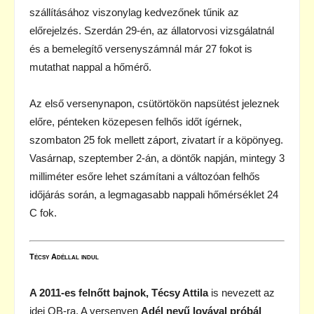
szállításához viszonylag kedvezőnek tűnik az
előrejelzés. Szerdán 29-én, az állatorvosi vizsgálatnál
és a bemelegítő versenyszámnál már 27 fokot is
mutathat nappal a hőmérő.
Az első versenynapon, csütörtökön napsütést jeleznek
előre, pénteken közepesen felhős időt ígérnek,
szombaton 25 fok mellett záport, zivatart ír a köpönyeg.
Vasárnap, szeptember 2-án, a döntők napján, mintegy 3
milliméter esőre lehet számítani a változóan felhős
időjárás során, a legmagasabb nappali hőmérséklet 24
C fok.
Técsy Adéllal indul
A 2011-es felnőtt bajnok, Técsy Attila
is nevezett az
idei OB-ra. A versenyen
Adél nevű lovával
próbál