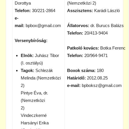
Dorottya
(Nemzetközi 2)
Telefon:
30/221-2864
Asszisztens:
Karádi László
e-
mail:
bpbox@gmail.com
Állatorvos:
dr. Burucs Balázs
Telefon:
20/413-9404
Versenybíróság:
Patkoló kovács:
Botka Ferenc
Elnök:
Juhász Tibor
Telefon:
20/964-9471
(I. osztályú)
Tagok:
Schlezák
Boxok száma:
180
Melinda (Nemzetközi
Határidő:
2012.08.25
2)
e-mail:
bpboksz@gmail.com
Pintye Éva, dr.
(Nemzetközi
2)
Vindeczkerné
Harsányi Erika