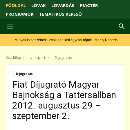
FŐOLDAL
LOVAK
LOVARDÁK
PIACTÉR
PROGRAMOK
TEMATIKUS KERESŐ
A lovak is beszélnek...csak oda kell figyelni rájuk! - Monty Roberts
Kezdőlap
Lovassportok
Díjugratás
Díjugratás
Fiat Díjugrató Magyar
Bajnokság a Tattersallban
2012. augusztus 29 –
szeptember 2.