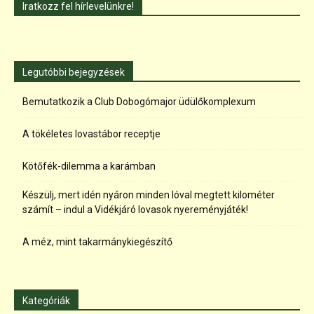
Iratkozz fel hírlevelünkre!
Legutóbbi bejegyzések
Bemutatkozik a Club Dobogómajor üdülőkomplexum
A tökéletes lovastábor receptje
Kötőfék-dilemma a karámban
Készülj, mert idén nyáron minden lóval megtett kilométer
számít – indul a Vidékjáró lovasok nyereményjáték!
A méz, mint takarmánykiegészítő
Kategóriák