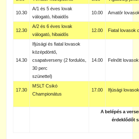
A/1 és 5 éves lovak
10.30
10.00
Amatőr lovaso
válogató, hibaidős
A/2 és 6 éves lovak
12.30
12.00
Fiatal lovasok 
válogató, hibaidős
Ifjúsági és fiatal lovasok
középdöntő,
14.30
csapatverseny (2 fordulós,
14.00
Felnőtt lovasok 
30 perc
szünettel)
MSLT Csikó
17.30
17.00
Ifjúsági lovaso
Championátus
A belépés a vers
érdeklődőt s