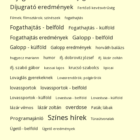
Díjugrató eredmények
Fertőző kevésvérűség
Filmek; filmsztárok; színészek
fogathajtás
Fogathajtás - belföld
Fogathajtás - külföld
Galopp - belföld
Fogathajtás eredmények
Galopp - külföld
Galopp eredmények
horváth balázs
humor
ifj. dobrovitz józsef
hugyecz mariann
ifj. lázár zoltán
ifj. szabó gábor
krucsó szabolcs
kassai lajos
lipicai
Lovaglás gyerekeknek
Lovasrendőrök; polgárőrök
lovassportok
lovassportok - belföld
Lovassportok - külföld
Lovastusa - belföld
Lovastusa - külföld
overdose
lázár zoltán
lázár vilmos
Paták; lábak
Színes hírek
Programajánló
Túraútvonalak
Ügető - belföld
Ügető eredmények