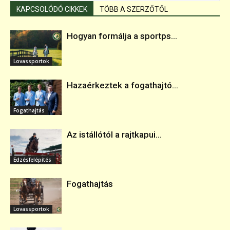
KAPCSOLÓDÓ CIKKEK
TÖBB A SZERZŐTŐL
Hogyan formálja a sportps...
Lovassportok
Hazaérkeztek a fogathajtó...
Fogathajtás
Az istállótól a rajtkapui...
Edzésfelépítés
Fogathajtás
Lovassportok