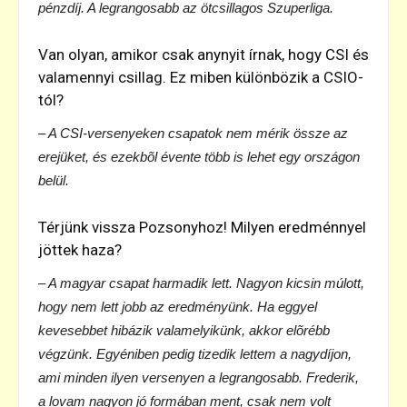
pénzdíj. A legrangosabb az ötcsillagos Szuperliga.
Van olyan, amikor csak anynyit írnak, hogy CSI és
valamennyi csillag. Ez miben különbözik a CSIO-
tól?
– A CSI-versenyeken csapatok nem mérik össze az
erejüket, és ezekbõl évente több is lehet egy országon
belül.
Térjünk vissza Pozsonyhoz! Milyen eredménnyel
jöttek haza?
– A magyar csapat harmadik lett. Nagyon kicsin múlott,
hogy nem lett jobb az eredményünk. Ha eggyel
kevesebbet hibázik valamelyikünk, akkor elõrébb
végzünk. Egyéniben pedig tizedik lettem a nagydíjon,
ami minden ilyen versenyen a legrangosabb. Frederik,
a lovam nagyon jó formában ment, csak nem volt