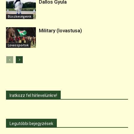
Dallos Gyula
Büszkeségeink
Military (lovastusa)
Lovassportok
Iratkozz fel hírlevelünkre!
Legutóbbi bejegyzések