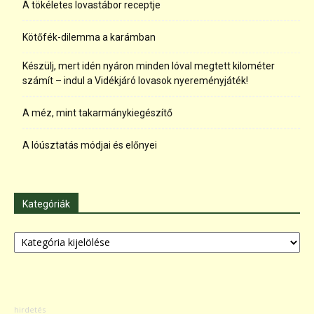
A tökéletes lovastábor receptje
Kötőfék-dilemma a karámban
Készülj, mert idén nyáron minden lóval megtett kilométer
számít – indul a Vidékjáró lovasok nyereményjáték!
A méz, mint takarmánykiegészítő
A lóúsztatás módjai és előnyei
Kategóriák
Kategóriák