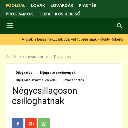
FŐOLDAL
LOVAK
LOVARDÁK
PIACTÉR
PROGRAMOK
TEMATIKUS KERESŐ
A lovak is beszélnek...csak oda kell figyelni rájuk! - Monty Roberts
Kezdőlap
Lovassportok
Díjugratás
Díjugratás
Díjugrató eredmények
Díjugrató szakmai cikkek
Lovassportok
Négycsillagoson
csilloghatnak