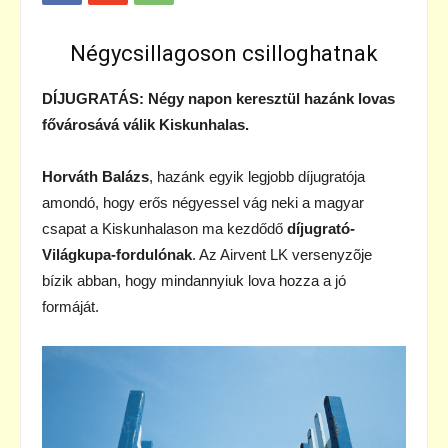
Négycsillagoson csilloghatnak
DÍJUGRATÁS: Négy napon keresztül hazánk lovas
fővárosává válik Kiskunhalas.
Horváth Balázs
, hazánk egyik legjobb díjugratója
amondó, hogy erős négyessel vág neki a magyar
csapat a Kiskunhalason ma kezdődő
díjugrató-
Világkupa-fordulónak
. Az Airvent LK versenyzõje
bízik abban, hogy mindannyiuk lova hozza a jó
formáját.