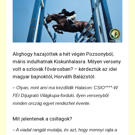
Alighogy hazajöttek a hét végén Pozsonyból,
máris indulhatnak Kiskunhalasra. Milyen verseny
volt a szlovák fõvárosban? – kérdeztük az idei
magyar bajnoktól, Horváth Balázstól.
– Olyan, mint ami ma kezdõdik Halason: CSIO****-W
FEI Díjugrató Világkupa-forduló. Ilyen versenybõl
minden ország egyet rendezhet évente.
Mit jelentenek a csillagok?
– A viadal rangját mutatja, és azt, hogy mennyi rajta a