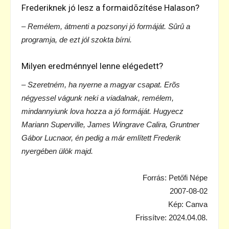
Frederiknek jó lesz a formaidõzítése Halason?
– Remélem, átmenti a pozsonyi jó formáját. Sûrû a
programja, de ezt jól szokta bírni.
Milyen eredménnyel lenne elégedett?
– Szeretném, ha nyerne a magyar csapat. Erõs
négyessel vágunk neki a viadalnak, remélem,
mindannyiunk lova hozza a jó formáját. Hugyecz
Mariann Superville, James Wingrave Calira, Gruntner
Gábor Lucnaor, én pedig a már említett Frederik
nyergében ülök majd.
Forrás: Petőfi Népe
2007-08-02
Kép: Canva
Frissítve: 2024.04.08.