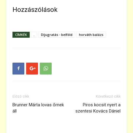
Hozzászólások
CÍMKÉK
.
Díjugratás - belföld
horváth balázs
Előző cikk
Következő cikk
Brunner Márta lovas őrnek
Piros kocsit nyert a
áll
szentesi Kovács Dániel