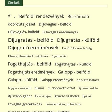
Címkék
.
Belföldi rendezvények
*
Beszámoló
dobrovitz józsef
Díjlovaglás - belföld
Díjlovaglás- külföld
Díjlovaglás eredmények
Díjugratás - belföld
Díjugratás - külföld
Díjugrató eredmények
Fertőző kevésvérűség
Filmek; filmsztárok; színészek
fogathajtás
Fogathajtás - belföld
Fogathajtás - külföld
Galopp - belföld
Fogathajtás eredmények
Galopp - külföld
Galopp eredmények
horváth balázs
humor
ifj. dobrovitz józsef
hugyecz mariann
ifj. lázár zoltán
ifj. szabó gábor
krucsó szabolcs
kassai lajos
lipicai
Lovaglás gyerekeknek
Lovasrendőrök; polgárőrök