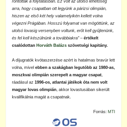
rontottak a folytatásban. Ez volt az utolsó lehetőség
arra, hogy csapatban ott legyünk a párizsi olimpián,
hiszen az első két hely valamelyikén kellett volna
végezni Prágában. Hosszú folyamat van mögöttünk, az
utolsó lovasig versenyben voltunk, erőt kell gyűjtenünk,
és fel kell készülnünk a továbbiakra”
–
értékelt
csalódottan
Horváth Balázs
szövetségi kapitány.
A díjugratók kvótaszerzése azért is hatalmas bravúr lett
volna, mivel
ebben a szakágban legutóbb az 1980-as,
moszkvai olimpián szerepelt a magyar csapat
,
ráadásul az
1996-os, atlantai játékok óta nem volt
magyar lovas olimpián
, akkor lovastusában sikerült
kvalifikálnia magát a csapatnak.
Forrás:
MTI