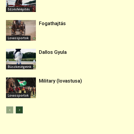
Edzésfelépítés
Fogathajtás
Lovassportok
Dallos Gyula
Büszkeségeink
Military (lovastusa)
Lovassportok