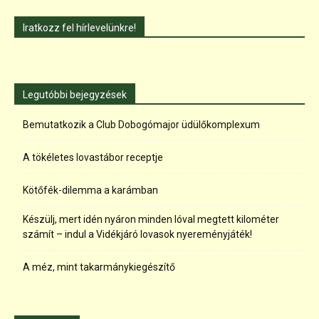
Iratkozz fel hírlevelünkre!
Legutóbbi bejegyzések
Bemutatkozik a Club Dobogómajor üdülőkomplexum
A tökéletes lovastábor receptje
Kötőfék-dilemma a karámban
Készülj, mert idén nyáron minden lóval megtett kilométer
számít – indul a Vidékjáró lovasok nyereményjáték!
A méz, mint takarmánykiegészítő