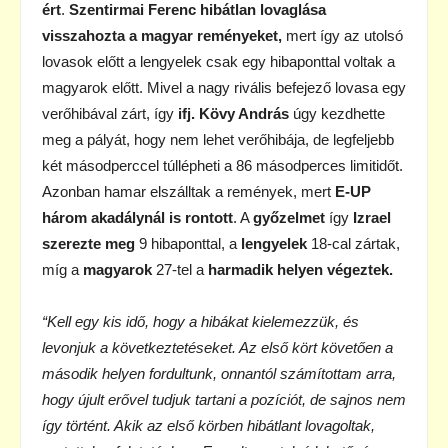
ért
.
Szentirmai Ferenc hibátlan lovaglása
visszahozta a magyar reményeket,
mert így az utolsó
lovasok előtt a lengyelek csak egy hibaponttal voltak a
magyarok előtt. Mivel a nagy rivális befejező lovasa egy
verőhibával zárt, így
ifj. Kövy András
úgy kezdhette
meg a pályát, hogy nem lehet verőhibája, de legfeljebb
két másodperccel túllépheti a 86 másodperces limitidőt.
Azonban hamar elszálltak a remények, mert
E-UP
három akadálynál is rontott
. A
győzelmet
így
Izrael
szerezte meg
9 hibaponttal, a
lengyelek
18-cal zártak,
míg a
magyarok
27-tel a
harmadik helyen végeztek.
“Kell egy kis idő, hogy a hibákat kielemezzük, és
levonjuk a következtetéseket. Az első kört követően a
második helyen fordultunk, onnantól számítottam arra,
hogy újult erővel tudjuk tartani a pozíciót, de sajnos nem
így történt. Akik az első körben hibátlant lovagoltak,