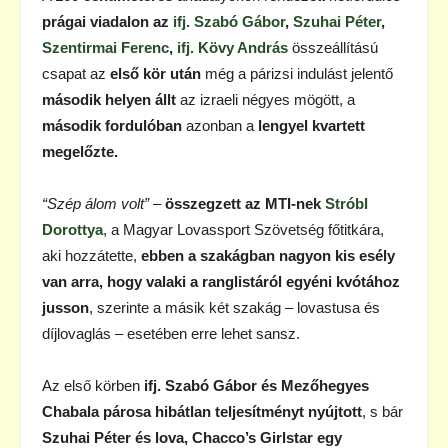
prágai viadalon az
ifj. Szabó Gábor
,
Szuhai Péter
,
Szentirmai Ferenc
,
ifj. Kövy András
összeállítású
csapat az
első kör után
még a párizsi indulást jelentő
második helyen állt
az izraeli négyes mögött, a
második fordulóban
azonban a
lengyel kvartett
megelőzte.
“Szép álom volt”
–
összegzett az MTI-nek
Stróbl
Dorottya
, a Magyar Lovassport Szövetség főtitkára,
aki hozzátette,
ebben a szakágban nagyon kis esély
van arra, hogy valaki a ranglistáról egyéni kvótához
jusson
, szerinte a másik két szakág – lovastusa és
díjlovaglás – esetében erre lehet sansz.
Az első körben
ifj. Szabó Gábor és Mezőhegyes
Chabala párosa hibátlan teljesítményt nyújtott
, s bár
Szuhai Péter és lova, Chacco’s Girlstar egy