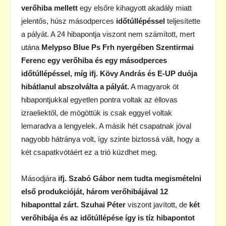
verőhiba mellett
egy elsőre kihagyott akadály miatt
jelentős, húsz másodperces
időtúllépéssel
teljesítette
a pályát. A 24 hibapontja viszont nem számított, mert
utána
Melypso Blue Ps Frh nyergében Szentirmai
Ferenc egy verőhiba és egy másodperces
időtúllépéssel, míg ifj. Kövy András és E-UP duója
hibátlanul abszolválta a pályát.
A magyarok öt
hibapontjukkal egyetlen pontra voltak az éllovas
izraeliektől, de mögöttük is csak eggyel voltak
lemaradva a lengyelek. A másik hét csapatnak jóval
nagyobb hátránya volt, így szinte biztossá vált, hogy a
két csapatkvótáért ez a trió küzdhet meg.
Másodjára
ifj. Szabó Gábor nem tudta megismételni
első produkcióját, három verőhibájával 12
hibaponttal zárt.
Szuhai Péter
viszont javított, de
két
verőhibája és az időtúllépése így is tíz hibapontot