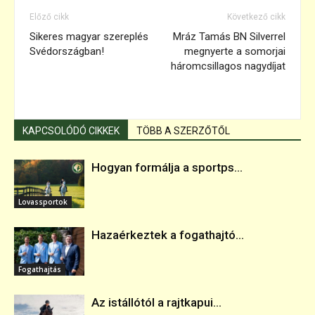
Előző cikk
Következő cikk
Sikeres magyar szereplés
Mráz Tamás BN Silverrel
Svédországban!
megnyerte a somorjai
háromcsillagos nagydíjat
KAPCSOLÓDÓ CIKKEK
TÖBB A SZERZŐTŐL
Hogyan formálja a sportps...
Lovassportok
Hazaérkeztek a fogathajtó...
Fogathajtás
Az istállótól a rajtkapui...