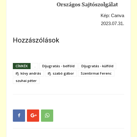
Kép: Canva
2023.07.31.
Hozzászólások
CÍMKÉK
.
Díjugratás - belföld
Díjugratás - külföld
ifj. kövy andrás
ifj. szabó gábor
Szentirmai Ferenc
szuhai péter