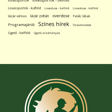
lovassportok
lovassportok - belföld
Lovassportok - külföld
Lovastusa - belföld
Lovastusa - külföld
overdose
lázár zoltán
lázár vilmos
Paták; lábak
Színes hírek
Programajánló
Túraútvonalak
Ügető - belföld
Ügető eredmények