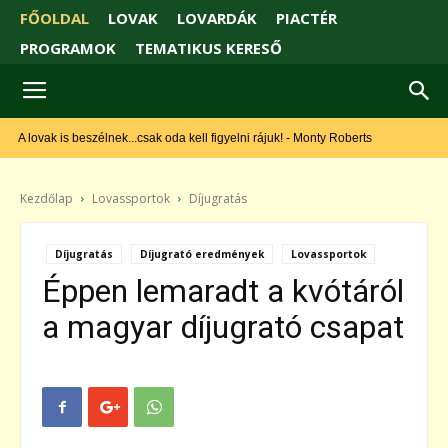
FŐOLDAL
LOVAK
LOVARDÁK
PIACTÉR
PROGRAMOK
TEMATIKUS KERESŐ
A lovak is beszélnek...csak oda kell figyelni rájuk! - Monty Roberts
Kezdőlap
Lovassportok
Díjugratás
Díjugratás
Díjugrató eredmények
Lovassportok
Éppen lemaradt a kvótáról
a magyar díjugrató csapat