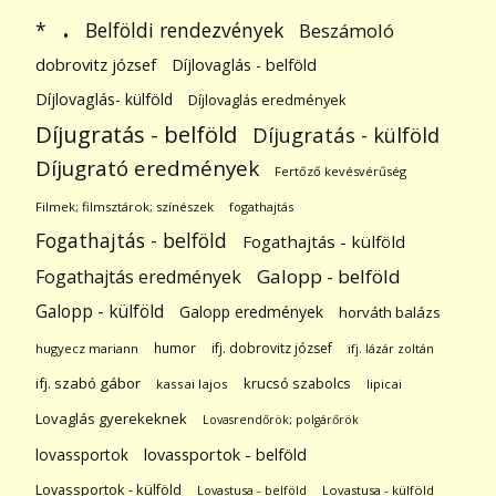
.
Belföldi rendezvények
*
Beszámoló
dobrovitz józsef
Díjlovaglás - belföld
Díjlovaglás- külföld
Díjlovaglás eredmények
Díjugratás - belföld
Díjugratás - külföld
Díjugrató eredmények
Fertőző kevésvérűség
Filmek; filmsztárok; színészek
fogathajtás
Fogathajtás - belföld
Fogathajtás - külföld
Galopp - belföld
Fogathajtás eredmények
Galopp - külföld
Galopp eredmények
horváth balázs
humor
ifj. dobrovitz józsef
hugyecz mariann
ifj. lázár zoltán
ifj. szabó gábor
krucsó szabolcs
kassai lajos
lipicai
Lovaglás gyerekeknek
Lovasrendőrök; polgárőrök
lovassportok
lovassportok - belföld
Lovassportok - külföld
Lovastusa - belföld
Lovastusa - külföld