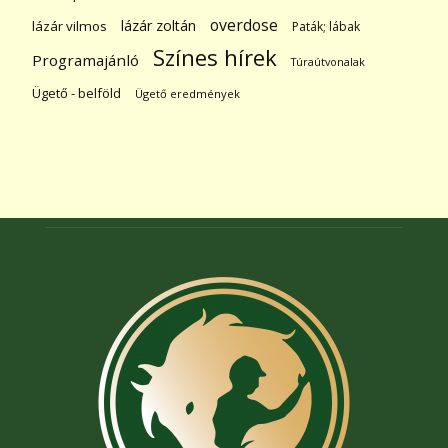
overdose
lázár zoltán
lázár vilmos
Paták; lábak
Színes hírek
Programajánló
Túraútvonalak
Ügető - belföld
Ügető eredmények