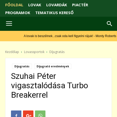
FŐOLDAL
LOVAK
LOVARDÁK
PIACTÉR
PROGRAMOK
TEMATIKUS KERESŐ
A lovak is beszélnek...csak oda kell figyelni rájuk! - Monty Roberts
Kezdőlap
Lovassportok
Díjugratás
Díjugratás
Díjugrató eredmények
Szuhai Péter
vigasztalódása Turbo
Breakerrel