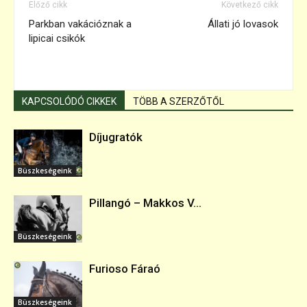
Előző cikk
Következő cikk
Parkban vakációznak a
Állati jó lovasok
lipicai csikók
KAPCSOLÓDÓ CIKKEK
TÖBB A SZERZŐTŐL
Díjugratók
Büszkeségeink
Pillangó – Makkos V...
Büszkeségeink
Furioso Fáraó
Büszkeségeink