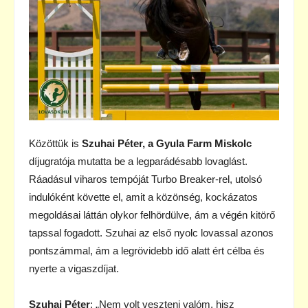
Közöttük is
Szuhai Péter, a Gyula Farm Miskolc
díjugratója mutatta be a legparádésabb lovaglást.
Ráadásul viharos tempóját Turbo Breaker-rel, utolsó
indulóként követte el, amit a közönség, kockázatos
megoldásai láttán olykor felhördülve, ám a végén kitörő
tapssal fogadott. Szuhai az első nyolc lovassal azonos
pontszámmal, ám a legrövidebb idő alatt ért célba és
nyerte a vigaszdíjat.
Szuhai Péter
: „Nem volt veszteni valóm, hisz