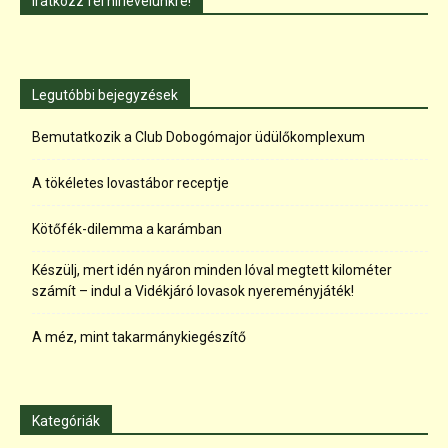
Iratkozz fel hírlevelünkre!
Legutóbbi bejegyzések
Bemutatkozik a Club Dobogómajor üdülőkomplexum
A tökéletes lovastábor receptje
Kötőfék-dilemma a karámban
Készülj, mert idén nyáron minden lóval megtett kilométer
számít – indul a Vidékjáró lovasok nyereményjáték!
A méz, mint takarmánykiegészítő
Kategóriák