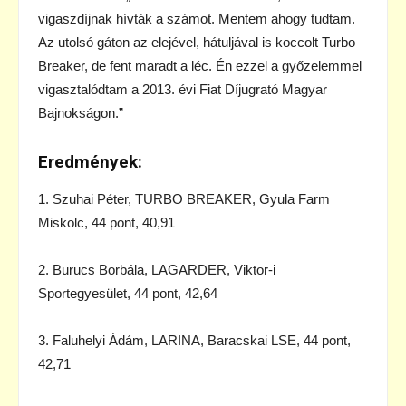
vigaszdíjnak hívták a számot. Mentem ahogy tudtam.
Az utolsó gáton az elejével, hátuljával is koccolt Turbo
Breaker, de fent maradt a léc. Én ezzel a győzelemmel
vigasztalódtam a 2013. évi Fiat Díjugrató Magyar
Bajnokságon.”
Eredmények:
1. Szuhai Péter, TURBO BREAKER, Gyula Farm
Miskolc, 44 pont, 40,91
2. Burucs Borbála, LAGARDER, Viktor-i
Sportegyesület, 44 pont, 42,64
3. Faluhelyi Ádám, LARINA, Baracskai LSE, 44 pont,
42,71