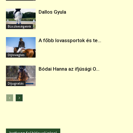
Dallos Gyula
Büszkeségeink
A főbb lovassportok és te...
Díjlovaglás
Bódai Hanna az ifjúsági O...
Díjugratás