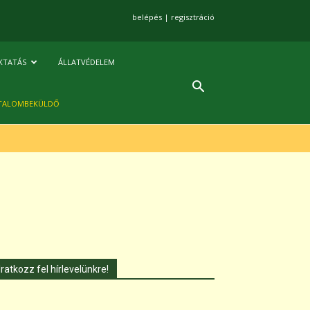
belépés
|
regisztráció
KTATÁS
ÁLLATVÉDELEM
TALOMBEKÜLDŐ
Iratkozz fel hírlevelünkre!