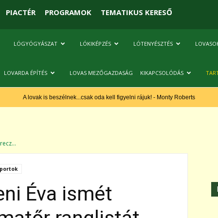
PIACTÉR
PROGRAMOK
TEMATIKUS KERESŐ
LÓGYÓGYÁSZAT
LÓKIKÉPZÉS
LÓTENYÉSZTÉS
LOVASO
LOVARDA ÉPÍTÉS
LOVAS MEZŐGAZDASÁG
KIKAPCSOLÓDÁS
TAR
A lovak is beszélnek...csak oda kell figyelni rájuk! - Monty Roberts
ecz...
portok
ni Éva ismét