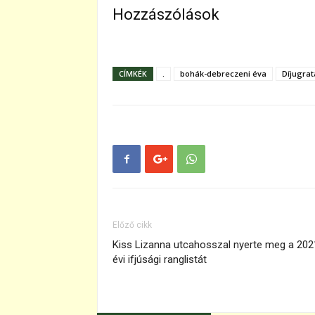
Hozzászólások
CÍMKÉK
.
bohák-debreczeni éva
Díjugrat
Előző cikk
Kiss Lizanna utcahosszal nyerte meg a 202
évi ifjúsági ranglistát