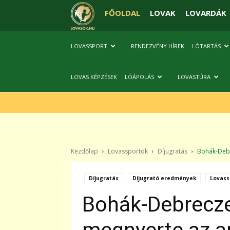
FŐOLDAL
LOVAK
LOVARDÁK
LOVASSPORT
RENDEZVÉNY HÍREK
LÓTARTÁS
LOVAS KÉPZÉSEK
LÓÁPOLÁS
LOVASTÚRA
Kezdőlap
Lovassportok
Díjugratás
Bohák-Debr
Díjugratás
Díjugrató eredmények
Lovass
Bohák-Debrecze