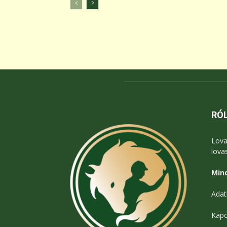
RÓ
Lova
lova
Mind
Adat
Kapc