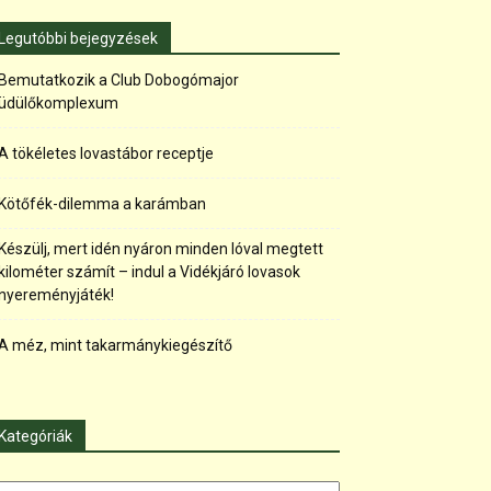
Legutóbbi bejegyzések
Bemutatkozik a Club Dobogómajor
üdülőkomplexum
A tökéletes lovastábor receptje
Kötőfék-dilemma a karámban
Készülj, mert idén nyáron minden lóval megtett
kilométer számít – indul a Vidékjáró lovasok
nyereményjáték!
A méz, mint takarmánykiegészítő
Kategóriák
tegóriák