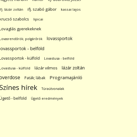
ifj. szabó gábor
ifj. lázár zoltán
kassai lajos
krucsó szabolcs
lipicai
Lovaglás gyerekeknek
lovassportok
Lovasrendőrök; polgárőrök
lovassportok - belföld
Lovassportok - külföld
Lovastusa - belföld
lázár zoltán
lázár vilmos
Lovastusa - külföld
overdose
Programajánló
Paták; lábak
Színes hírek
Túraútvonalak
Ügető - belföld
Ügető eredmények