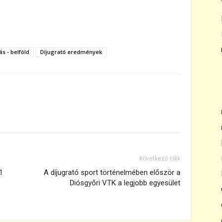
ás - belföld
Díjugrató eredmények
Következő cikk
1
A díjugrató sport történelmében először a
Diósgyőri VTK a legjobb egyesület