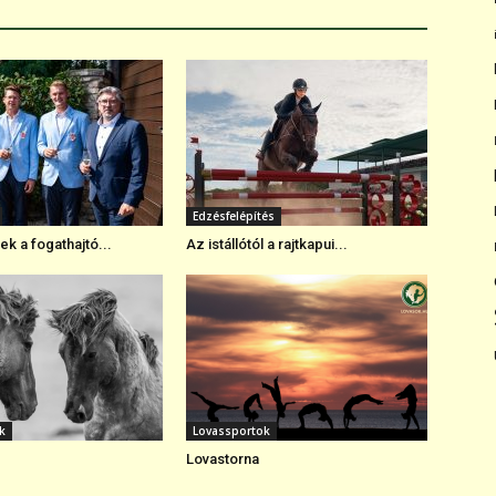
Edzésfelépítés
k a fogathajtó...
Az istállótól a rajtkapui...
k
Lovassportok
Lovastorna