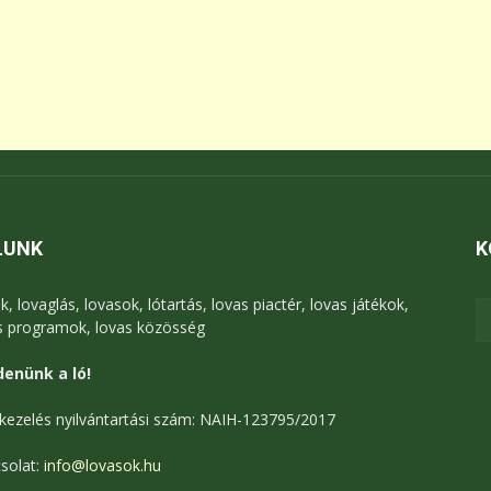
LUNK
K
k, lovaglás, lovasok, lótartás, lovas piactér, lovas játékok,
s programok, lovas közösség
enünk a ló!
kezelés nyilvántartási szám: NAIH-123795/2017
solat:
info@lovasok.hu