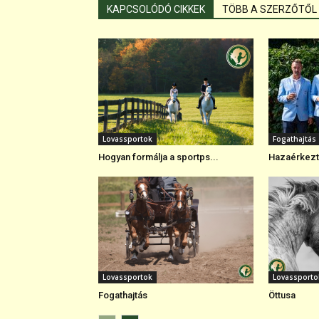
KAPCSOLÓDÓ CIKKEK
TÖBB A SZERZŐTŐL
Lovassportok
Fogathajtás
Hogyan formálja a sportps...
Hazaérkezte
Lovassportok
Lovassporto
Fogathajtás
Öttusa