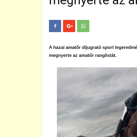
megnyerte az am
A hazai amatőr díjugrató sport legered
megnyerte az amatőr ranglistát.