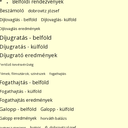
.
Belföldi rendezvények
*
Beszámoló
dobrovitz józsef
Díjlovaglás - belföld
Díjlovaglás- külföld
Díjlovaglás eredmények
Díjugratás - belföld
Díjugratás - külföld
Díjugrató eredmények
Fertőző kevésvérűség
Filmek; filmsztárok; színészek
fogathajtás
Fogathajtás - belföld
Fogathajtás - külföld
Fogathajtás eredmények
Galopp - belföld
Galopp - külföld
Galopp eredmények
horváth balázs
humor
ifj. dobrovitz józsef
hugyecz mariann