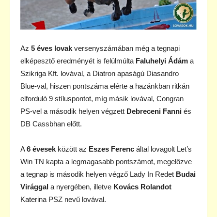
Az
5 éves lovak
versenyszámában még a tegnapi
elképesztő eredményét is felülmúlta
Faluhelyi Ádám
a
Szikriga Kft. lovával, a Diatron apaságú Diasandro
Blue-val, hiszen pontszáma elérte a hazánkban ritkán
elforduló 9 stíluspontot, míg másik lovával, Congran
PS-vel a második helyen végzett
Debreceni Fanni
és
DB Cassbhan előtt.
A
6 évesek
között az
Eszes Ferenc
által lovagolt Let’s
Win TN kapta a legmagasabb pontszámot, megelőzve
a tegnap is második helyen végző Lady In Redet
Budai
Virággal
a nyergében, illetve
Kovács Rolandot
Katerina PSZ nevű lovával.