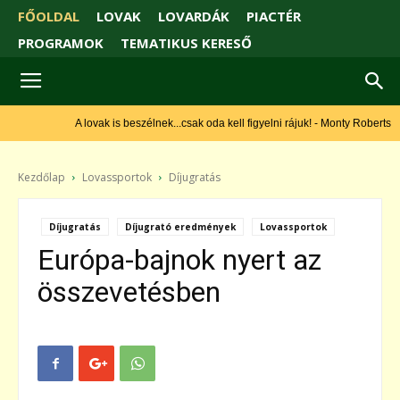
FŐOLDAL
LOVAK
LOVARDÁK
PIACTÉR
PROGRAMOK
TEMATIKUS KERESŐ
A lovak is beszélnek...csak oda kell figyelni rájuk! - Monty Roberts
Kezdőlap
Lovassportok
Díjugratás
Díjugratás
Díjugrató eredmények
Lovassportok
Európa-bajnok nyert az
összevetésben