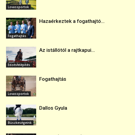
Lovassportok
Hazaérkeztek a fogathajtó...
Fogathajtás
Az istállótól a rajtkapui...
Edzésfelépítés
Fogathajtás
Lovassportok
Dallos Gyula
Büszkeségeink