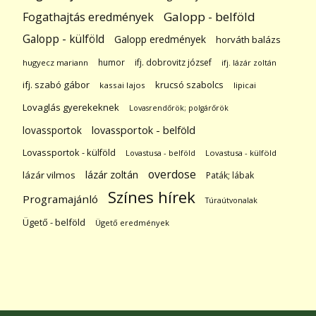
Galopp - belföld
Fogathajtás eredmények
Galopp - külföld
Galopp eredmények
horváth balázs
humor
ifj. dobrovitz józsef
hugyecz mariann
ifj. lázár zoltán
ifj. szabó gábor
krucsó szabolcs
kassai lajos
lipicai
Lovaglás gyerekeknek
Lovasrendőrök; polgárőrök
lovassportok
lovassportok - belföld
Lovassportok - külföld
Lovastusa - belföld
Lovastusa - külföld
overdose
lázár zoltán
lázár vilmos
Paták; lábak
Színes hírek
Programajánló
Túraútvonalak
Ügető - belföld
Ügető eredmények