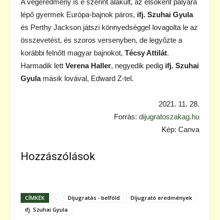
A végeredmény is e szerint alakult, az elsőként pályára
lépő gyermek Európa-bajnok páros,
ifj. Szuhai Gyula
és Perthy Jackson játszi könnyedséggel lovagolta le az
összevetést, és szoros versenyben, de legyőzte a
korábbi felnőtt magyar bajnokot,
Técsy Attilát
.
Harmadik lett
Verena Haller
, negyedik pedig
ifj. Szuhai
Gyula
másik lovával, Edward Z-tel.
2021. 11. 28.
Forrás:
dijugratoszakag.hu
Kép: Canva
Hozzászólások
CÍMKÉK
.
Díjugratás - belföld
Díjugrató eredmények
ifj. Szuhai Gyula