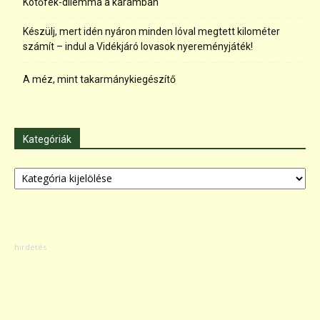
Kötőfék-dilemma a karámban
Készülj, mert idén nyáron minden lóval megtett kilométer
számít – indul a Vidékjáró lovasok nyereményjáték!
A méz, mint takarmánykiegészítő
Kategóriák
Kategóriák