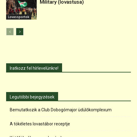
Military (lovastusa)
Lovassportok
Iratkozz fel hírlevelünkre!
Legutóbbi bejegyzések
Bemutatkozik a Club Dobogómajor üdülőkomplexum
A tökéletes lovastábor receptje