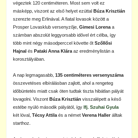
végeztek 120 centiméteren. Most sem volt ez
másképp, viszont az első helyet ezúttal
Búza Krisztián
szerezte meg Erlinával. A fiatal lovasok között a
Prosper Lovasklub versenyzője,
Gimesi Lorena
a
számban abszolút leggyorsabb idővel ért célba, így
több mint négy másodperccel követte őt
Szőllősi
Hajnal
és
Pataki Anna Klára
az eredménylistán a
korosztályában.
A nap legmagasabb,
135 centiméteres versenyszáma
összevetéses elbírálásban zajlott, ahol a rengeteg
időbüntetés miatt csak öten tudtak tiszta hibátlan pályát
lovagolni. Viszont
Búza Krisztián
visszalépett a késő
estébe nyúló második pályától, így
Ifj. Szuhai Gyula
két lóval,
Técsy Attila
és a német
Verena Haller
álltak
starthoz.