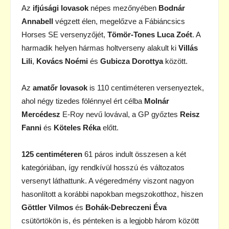
Az
ifjúsági lovasok
népes mezőnyében
Bodnár
Annabell
végzett élen, megelőzve a Fábiáncsics
Horses SE versenyzőjét,
Tömör-Tones Luca Zoét
. A
harmadik helyen hármas holtverseny alakult ki
Villás
Lili
,
Kovács Noémi
és
Gubicza Dorottya
között.
Az
amatőr lovasok
is 110 centiméteren versenyeztek,
ahol négy tizedes fölénnyel ért célba
Molnár
Mercédesz
E-Roy nevű lovával, a GP győztes
Reisz
Fanni
és
Köteles Réka
előtt.
125 centiméteren
61 páros indult összesen a két
kategóriában, így rendkívül hosszú és változatos
versenyt láthattunk. A végeredmény viszont nagyon
hasonlított a korábbi napokban megszokotthoz, hiszen
Göttler Vilmos
és
Bohák-Debreczeni Éva
csütörtökön is, és pénteken is a legjobb három között