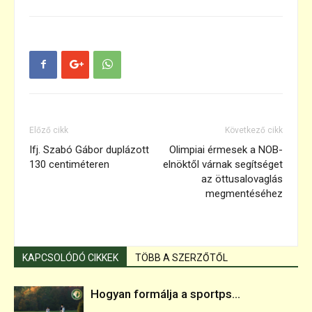
Előző cikk
Következő cikk
Ifj. Szabó Gábor duplázott
Olimpiai érmesek a NOB-
130 centiméteren
elnöktől várnak segítséget
az öttusalovaglás
megmentéséhez
KAPCSOLÓDÓ CIKKEK
TÖBB A SZERZŐTŐL
Hogyan formálja a sportps...