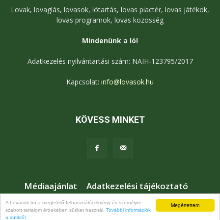
Lovak, lovaglás, lovasok, lótartás, lovas piactér, lovas játékok,
lovas programok, lovas közösség
Mindenünk a ló!
Adatkezelés nyilvántartási szám: NAIH-123795/2017
Kapcsolat:
info@lovasok.hu
KÖVESS MINKET
Médiaajánlat
Adatkezelési tájékoztató
Jogi nyilatkozat
Karrier
Kapcsolat
A Lovasok.hu a megfelelő felhasználói élmény és személyre
Megértettem
szabott tartalom érdekében sütiket használ.
További információk
© Lovasok.hu
a sütikről