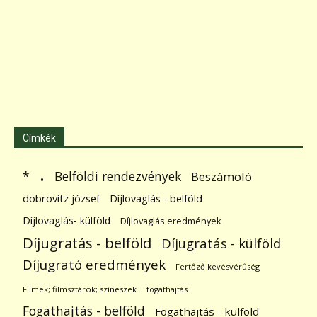
Címkék
.
Belföldi rendezvények
*
Beszámoló
dobrovitz józsef
Díjlovaglás - belföld
Díjlovaglás- külföld
Díjlovaglás eredmények
Díjugratás - belföld
Díjugratás - külföld
Díjugrató eredmények
Fertőző kevésvérűség
Filmek; filmsztárok; színészek
fogathajtás
Fogathajtás - belföld
Fogathajtás - külföld