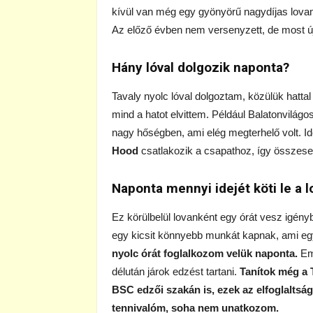
kívül van még egy gyönyörű nagydíjas lova
Az előző évben nem versenyzett, de most újr
Hány lóval dolgozik naponta?
Tavaly nyolc lóval dolgoztam, közülük hatta
mind a hatot elvittem. Például Balatonvilágo
nagy hőségben, ami elég megterhelő volt. Idé
Hood
csatlakozik a csapathoz, így összesen 
Naponta mennyi idejét köti le a l
Ez körülbelül lovanként egy órát vesz igén
egy kicsit könnyebb munkát kapnak, ami egy 
nyolc órát foglalkozom velük naponta.
Em
délután járok edzést tartani.
Tanítok még a 
BSC
edzői szakán is, ezek az elfoglaltsá
tennivalóm, soha nem unatkozom.