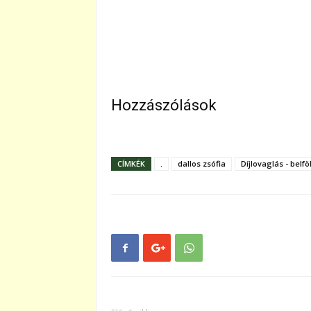
Hozzászólások
CÍMKÉK
.
dallos zsófia
Díjlovaglás - belfö