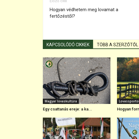
Előző cikk
Hogyan védhetem meg lovamat a
fertőzéstől?
KAPCSOLÓDÓ CIKKEK
TÖBB A SZERZŐTŐL
Magyar lovaskultúra
Lovassporto
Egy csattanás ereje: a ka...
Hogyan form