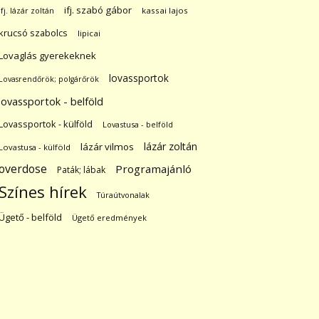
ifj. szabó gábor
ifj. lázár zoltán
kassai lajos
krucsó szabolcs
lipicai
Lovaglás gyerekeknek
lovassportok
Lovasrendőrök; polgárőrök
lovassportok - belföld
Lovassportok - külföld
Lovastusa - belföld
lázár zoltán
lázár vilmos
Lovastusa - külföld
overdose
Programajánló
Paták; lábak
Színes hírek
Túraútvonalak
Ügető - belföld
Ügető eredmények