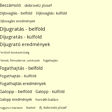
Beszámoló
dobrovitz józsef
Díjlovaglás - belföld
Díjlovaglás- külföld
Díjlovaglás eredmények
Díjugratás - belföld
Díjugratás - külföld
Díjugrató eredmények
Fertőző kevésvérűség
Filmek; filmsztárok; színészek
fogathajtás
Fogathajtás - belföld
Fogathajtás - külföld
Fogathajtás eredmények
Galopp - belföld
Galopp - külföld
Galopp eredmények
horváth balázs
humor
ifj. dobrovitz józsef
hugyecz mariann