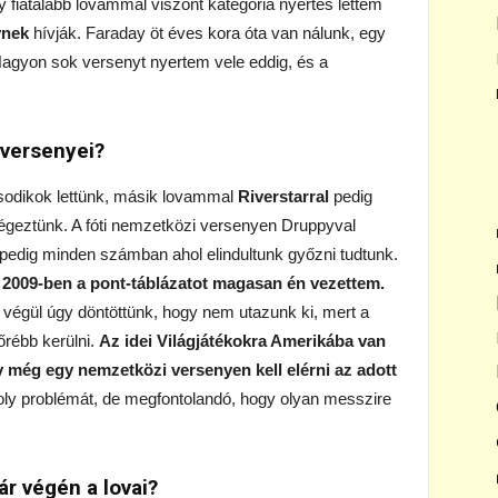
 fiatalabb lovammal viszont kategória nyertes lettem
ynek
hívják. Faraday öt éves kora óta van nálunk, egy
 Nagyon sok versenyt nyertem vele eddig, és a
 versenyei?
sodikok lettünk, másik lovammal
Riverstarral
pedig
égeztünk. A fóti nemzetközi versenyen Druppyval
pedig minden számban ahol elindultunk győzni tudtunk.
k, 2009-ben a pont-táblázatot magasan én vezettem.
e végül úgy döntöttünk, hogy nem utazunk ki, mert a
rébb kerülni.
Az idei Világjátékokra Amerikába van
gy még egy nemzetközi versenyen kell elérni az adott
ly problémát, de megfontolandó, hogy olyan messzire
r végén a lovai?