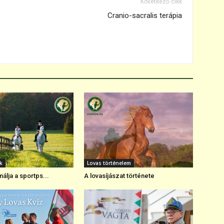
Következő cikk
Cranio-sacralis terápia
k
Lovas történelem
álja a sportps...
A lovasíjászat története