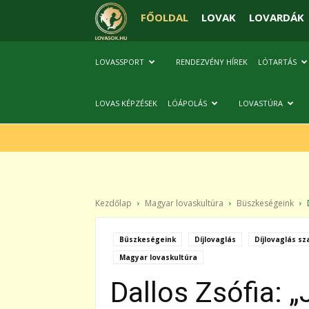
FŐOLDAL
LOVAK
LOVARDÁK
LOVASSPORT
RENDEZVÉNY HÍREK
LÓTARTÁS
LOVAS KÉPZÉSEK
LÓÁPOLÁS
LOVASTÚRA
Kezdőlap
Magyar lovaskultúra
Büszkeségeink
Büszkeségeink
Díjlovaglás
Díjlovaglás sz
Magyar lovaskultúra
Dallos Zsófia: „