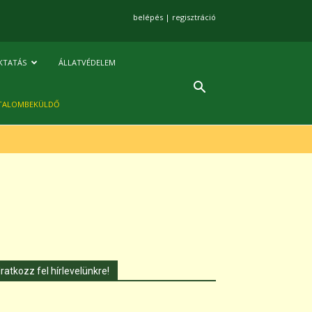
belépés
|
regisztráció
KTATÁS
ÁLLATVÉDELEM
TALOMBEKÜLDŐ
Iratkozz fel hírlevelünkre!