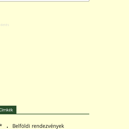
Címkék
.
Belföldi rendezvények
*