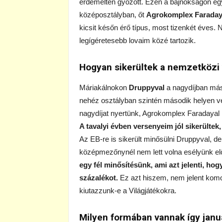
érdemelten győzött. Ezen a bajnokságon egy
középosztályban, őt
Agrokomplex Farada
kicsit későn érő típus, most tizenkét éves.
legígéretesebb lovaim közé tartozik.
Hogyan sikerültek a nemzetközi
Máriakálnokon
Druppyval
a nagydíjban má
nehéz osztályban szintén második helyen v
nagydíjat nyertünk, Agrokomplex Faradayal 
A tavalyi évben versenyeim jól sikerülte
Az EB-re is sikerült minősülni Druppyval, d
középmezőnynél nem lett volna esélyünk elő
egy fél minősítésünk, ami azt jelenti, ho
százalékot.
Ez azt hiszem, nem jelent komo
kiutazzunk-e a Világjátékokra.
Milyen formában vannak így januá