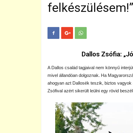
felkészülésem!
Dallos Zsófia: „J
A Dallos család tagjaival nem könnyű inter
mivel állandóan dolgoznak. Ha Magyarország
ahogyan azt Dallosék teszik, biztos vagyok 
Zsófival azért sikerült leülni egy rövid beszé