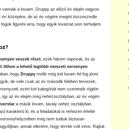
an vannak a lovaim. Druppy az előző év elején nagyon
 az év közepére, de az év végére megint összeszedte
 fogok figyelni arra, hogy egyik lovamat sem terheljem
hoz?
rsenyen veszek részt
, ezek három naposak, és az
tt
itthon a lehető legtöbb nemzeti versenyen
bban, hogy
Druppy
mellé még két lovam fel fog jönni
gyik, de vele csak az év második felében tervezek,
senyzett, ezért két kategóriát nem szeretnék rögtön
ült, így az év elején még nehézosztályban, az év végén
iverstar
a másik lovam, tavaly nehéz osztályban
 karakterű ló, és a feladatokat is nehezen értette
 versenyhelyzetben még nem tudtuk biztosan
agydíjban, annak ellenére, hogy tervbe volt véve. Rajtuk