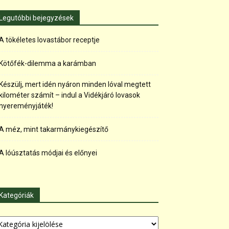
Legutóbbi bejegyzések
A tökéletes lovastábor receptje
Kötőfék-dilemma a karámban
Készülj, mert idén nyáron minden lóval megtett
kilométer számít – indul a Vidékjáró lovasok
nyereményjáték!
A méz, mint takarmánykiegészítő
A lóúsztatás módjai és előnyei
Kategóriák
tegóriák