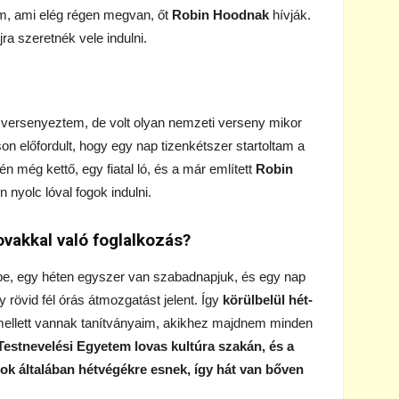
m, ami elég régen megvan, őt
Robin Hoodnak
hívják.
a szeretnék vele indulni.
l versenyeztem, de volt olyan nemzeti verseny mikor
son előfordult, hogy egy nap tizenkétszer startoltam a
n még kettő, egy fiatal ló, és a már említett
Robin
nyolc lóval fogok indulni.
ovakkal való foglalkozás?
ybe, egy héten egyszer van szabadnapjuk, és egy nap
rövid fél órás átmozgatást jelent. Így
körülbelül hét-
ellett vannak tanítványaim, akikhez majdnem minden
Testnevelési Egyetem lovas kultúra szakán, és a
gok általában hétvégékre esnek, így hát van bőven