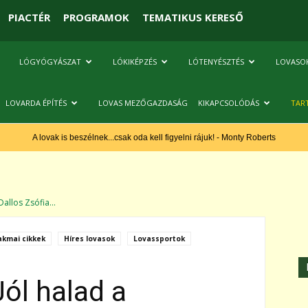
PIACTÉR
PROGRAMOK
TEMATIKUS KERESŐ
LÓGYÓGYÁSZAT
LÓKIKÉPZÉS
LÓTENYÉSZTÉS
LOVASO
LOVARDA ÉPÍTÉS
LOVAS MEZŐGAZDASÁG
KIKAPCSOLÓDÁS
TAR
A lovak is beszélnek...csak oda kell figyelni rájuk! - Monty Roberts
Dallos Zsófia...
akmai cikkek
Híres lovasok
Lovassportok
Jól halad a