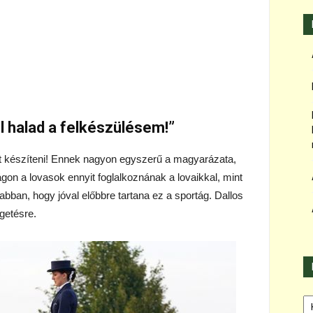
”
ól halad a felkészülésem!”
jút készíteni! Ennek nagyon egyszerű a magyarázata,
on a lovasok ennyit foglalkoznának a lovaikkal, mint
abban, hogy jóval előbbre tartana ez a sportág. Dallos
lgetésre.
Ka