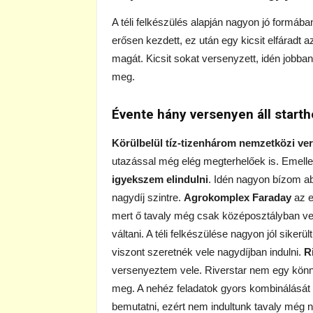
A téli felkészülés alapján nagyon jó formáb
erősen kezdett, ez után egy kicsit elfáradt
magát. Kicsit sokat versenyzett, idén jobban
meg.
Évente hány versenyen áll start
Körülbelül tíz-tizenhárom nemzetközi ve
utazással még elég megterhelőek is. Emelle
igyekszem elindulni
. Idén nagyon bízom a
nagydíj szintre.
Agrokomplex Faraday
az e
mert ő tavaly még csak középosztályban ver
váltani. A téli felkészülése nagyon jól siker
viszont szeretnék vele nagydíjban indulni.
R
versenyeztem vele. Riverstar nem egy könnyű
meg. A nehéz feladatok gyors kombinálását
bemutatni, ezért nem indultunk tavaly még n