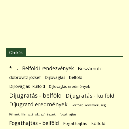
Címkék
.
Belföldi rendezvények
*
Beszámoló
dobrovitz józsef
Díjlovaglás - belföld
Díjlovaglás- külföld
Díjlovaglás eredmények
Díjugratás - belföld
Díjugratás - külföld
Díjugrató eredmények
Fertőző kevésvérűség
Filmek; filmsztárok; színészek
fogathajtás
Fogathajtás - belföld
Fogathajtás - külföld