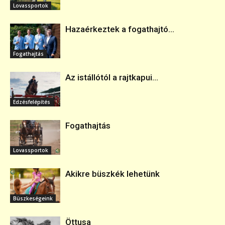
Lovassportok
Hazaérkeztek a fogathajtó...
Fogathajtás
Az istállótól a rajtkapui...
Edzésfelépítés
Fogathajtás
Lovassportok
Akikre büszkék lehetünk
Büszkeségeink
Öttusa