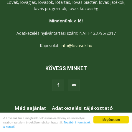
Lovak, lovaglás, lovasok, lótartás, lovas piactér, lovas játékok,
lovas programok, lovas közösség
Mindenünk a ló!
Adatkezelés nyilvántartási szám: NAIH-123795/2017
Kapcsolat:
info@lovasok.hu
KÖVESS MINKET
Médiaajánlat
Adatkezelési tájékoztató
Jogi nyilatkozat
Karrier
Kapcsolat
A Lovasok.hu a megfelelő felhasználói élmény és személyre
Megértettem
szabott tartalom érdekében sütiket használ.
További információk
© Lovasok.hu
a sütikről