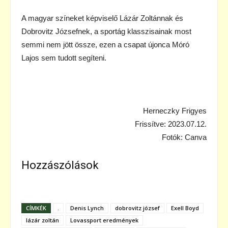
A magyar színeket képviselő Lázár Zoltánnak és
Dobrovitz Józsefnek, a sportág klasszisainak most
semmi nem jött össze, ezen a csapat újonca Móró
Lajos sem tudott segíteni.
Herneczky Frigyes
Frissítve: 2023.07.12.
Fotók: Canva
Hozzászólások
CÍMKÉK
.
Denis Lynch
dobrovitz józsef
Exell Boyd
lázár zoltán
Lovassport eredmények