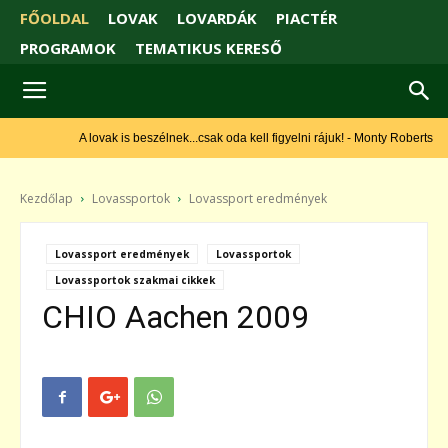
FŐOLDAL
LOVAK
LOVARDÁK
PIACTÉR
PROGRAMOK
TEMATIKUS KERESŐ
A lovak is beszélnek...csak oda kell figyelni rájuk! - Monty Roberts
Kezdőlap
Lovassportok
Lovassport eredmények
Lovassport eredmények
Lovassportok
Lovassportok szakmai cikkek
CHIO Aachen 2009