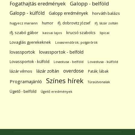
Galopp - belföld
Fogathajtás eredmények
Galopp - külföld
Galopp eredmények
horváth balázs
humor
ifj. dobrovitz józsef
hugyecz mariann
ifj. lázár zoltán
ifj. szabó gábor
krucsó szabolcs
kassai lajos
lipicai
Lovaglás gyerekeknek
Lovasrendőrök; polgárőrök
lovassportok
lovassportok - belföld
Lovassportok - külföld
Lovastusa - belföld
Lovastusa - külföld
overdose
lázár zoltán
lázár vilmos
Paták; lábak
Színes hírek
Programajánló
Túraútvonalak
Ügető - belföld
Ügető eredmények