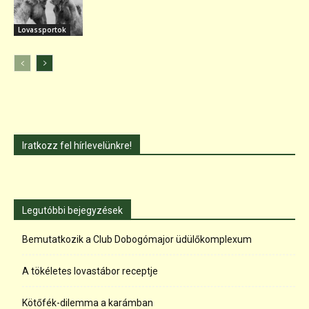
Lovassportok
Iratkozz fel hírlevelünkre!
Legutóbbi bejegyzések
Bemutatkozik a Club Dobogómajor üdülőkomplexum
A tökéletes lovastábor receptje
Kötőfék-dilemma a karámban