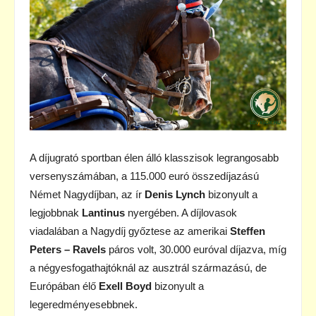
A díjugrató sportban élen álló klasszisok legrangosabb
versenyszámában, a 115.000 euró összedíjazású
Német Nagydíjban, az ír
Denis Lynch
bizonyult a
legjobbnak
Lantinus
nyergében. A díjlovasok
viadalában a Nagydíj győztese az amerikai
Steffen
Peters – Ravels
páros volt, 30.000 euróval díjazva, míg
a négyesfogathajtóknál az ausztrál származású, de
Európában élő
Exell Boyd
bizonyult a
legeredményesebbnek.