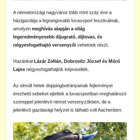
A németországi nagyváros több mint száz éve a
házigazdája a legrangosabb lovassport fesztiválnak,
amelyen
meghívás alapján a világ
legeredményesebb díjugrató, díjlovas, és
négyesfogathajtó versenyzői
vehetnek részt.
Hazánkat
Lázár Zoltán, Dobrovitz József és Móró
Lajos
négyesfogathajtók képviselték.
Az elmúlt hetek doppingbotrányainak fejleményei
érezhető sebeket ejtettek a lovassportban meghatározó
szereppel jelenlévő német versenyzőkben, de a
jelenlévő gazdasági helyzet is látható volt Aachenben.