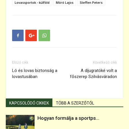
Lovassportok - külföld
Móró Lajos
Steffen Peters
Előző cikk
Következő cikk
Ló és lovas biztonság a
A díjugratóké volt a
lovastusában
főszerep Szilvásváradon
KAPCSOLÓDÓ CIKKEK
TÖBB A SZERZŐTŐL
Hogyan formálja a sportps...