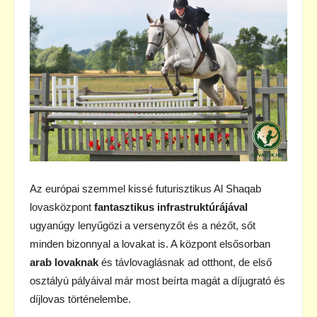
Az európai szemmel kissé futurisztikus Al Shaqab
lovasközpont
fantasztikus infrastruktúrájával
ugyanúgy lenyűgözi a versenyzőt és a nézőt, sőt
minden bizonnyal a lovakat is. A központ elsősorban
arab lovaknak
és távlovaglásnak ad otthont, de első
osztályú pályáival már most beírta magát a díjugrató és
díjlovas történelembe.