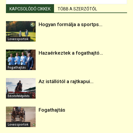
KAPCSOLÓDÓ CIKKEK
TÖBB A SZERZŐTŐL
Hogyan formálja a sportps...
Lovassportok
Hazaérkeztek a fogathajtó...
Fogathajtás
Az istállótól a rajtkapui...
Edzésfelépítés
Fogathajtás
Lovassportok