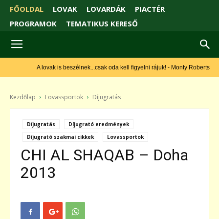
FŐOLDAL
LOVAK
LOVARDÁK
PIACTÉR
PROGRAMOK
TEMATIKUS KERESŐ
A lovak is beszélnek...csak oda kell figyelni rájuk! - Monty Roberts
Kezdőlap
Lovassportok
Díjugratás
Díjugratás
Díjugrató eredmények
Díjugrató szakmai cikkek
Lovassportok
CHI AL SHAQAB – Doha
2013