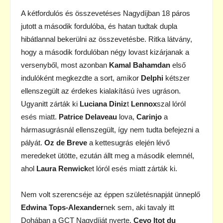
A kétfordulós és összevetéses Nagydíjban 18 páros
jutott a második fordulóba, és hatan tudtak dupla
hibátlannal bekerülni az összevetésbe. Ritka látvány,
hogy a második fordulóban négy lovast kizárjanak a
versenyből, most azonban
Kamal Bahamdan
első
indulóként megkezdte a sort, amikor
Delphi
kétszer
ellenszegült az érdekes kialakítású íves ugráson.
Ugyanitt zárták ki
Luciana Diniz
t
Lennox
szal lóról
esés miatt.
Patrice Delaveau
lova,
Carinjo
a
hármasugrásnál ellenszegült, így nem tudta befejezni a
pályát.
Oz de Breve
a kettesugrás elején lévő
meredeket ütötte, ezután állt meg a második elemnél,
ahol
Laura Renwick
et lóról esés miatt zárták ki.
Nem volt szerencséje az éppen születésnapját ünneplő
Edwina Tops-Alexander
nek sem, aki tavaly itt
Dohában a GCT Nagydíját nyerte.
Cevo Itot du