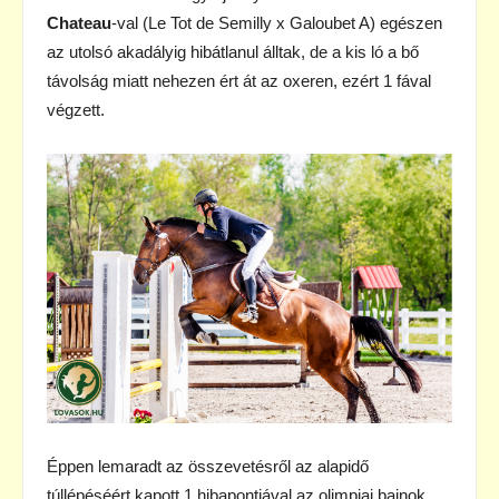
Chateau
-val (Le Tot de Semilly x Galoubet A) egészen
az utolsó akadályig hibátlanul álltak, de a kis ló a bő
távolság miatt nehezen ért át az oxeren, ezért 1 fával
végzett.
Éppen lemaradt az összevetésről az alapidő
túllépéséért kapott 1 hibapontjával az olimpiai bajnok