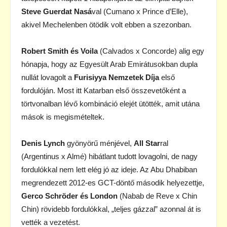
Steve Guerdat Nasá
val (Cumano x Prince d’Elle),
akivel Mechelenben ötödik volt ebben a szezonban.
Robert Smith és Voila
(Calvados x Concorde) alig egy
hónapja, hogy az Egyesült Arab Emirátusokban dupla
nullát lovagolt a
Furisiyya Nemzetek Díja
első
fordulóján. Most itt Katarban első összevetőként a
törtvonalban lévő kombináció elejét ütötték, amit utána
mások is megismételtek.
Denis Lynch
gyönyörű ménjével,
All Star
ral
(Argentinus x Almé) hibátlant tudott lovagolni, de nagy
fordulókkal nem lett elég jó az ideje. Az Abu Dhabiban
megrendezett 2012-es GCT-döntő második helyezettje,
Gerco Schröder és London
(Nabab de Reve x Chin
Chin) rövidebb fordulókkal, „teljes gázzal” azonnal át is
vették a vezetést.