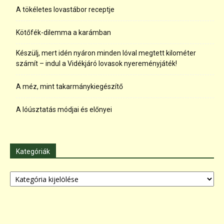
A tökéletes lovastábor receptje
Kötőfék-dilemma a karámban
Készülj, mert idén nyáron minden lóval megtett kilométer
számít – indul a Vidékjáró lovasok nyereményjáték!
A méz, mint takarmánykiegészítő
A lóúsztatás módjai és előnyei
Kategóriák
Kategóriák