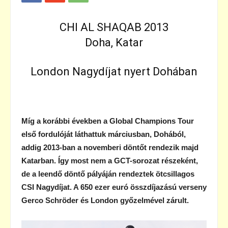
CHI AL SHAQAB 2013
Doha, Katar
London Nagydíjat nyert Dohában
Míg a korábbi években a Global Champions Tour
első fordulóját láthattuk márciusban, Dohából,
addig 2013-ban a novemberi döntőt rendezik majd
Katarban. Így most nem a GCT-sorozat részeként,
de a leendő döntő pályáján rendeztek ötcsillagos
CSI Nagydíjat. A 650 ezer euró összdíjazású verseny
Gerco Schröder és London győzelmével zárult.