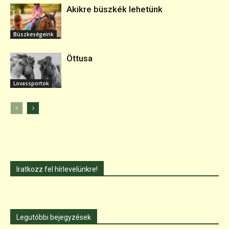
Akikre büszkék lehetünk
Büszkeségeink
Öttusa
Lovassportok
Iratkozz fel hírlevelünkre!
Legutóbbi bejegyzések