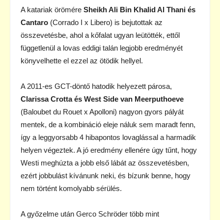
A katariak örömére
Sheikh Ali Bin Khalid Al Thani és
Cantaro
(Corrado I x Libero) is bejutottak az
összevetésbe, ahol a kőfalat ugyan leütötték, ettől
függetlenül a lovas eddigi talán legjobb eredményét
könyvelhette el ezzel az ötödik hellyel.
A 2011-es GCT-döntő hatodik helyezett párosa,
Clarissa Crotta és West Side van Meerputhoeve
(Baloubet du Rouet x Apolloni) nagyon gyors pályát
mentek, de a kombináció eleje náluk sem maradt fenn,
így a leggyorsabb 4 hibapontos lovaglással a harmadik
helyen végeztek. A jó eredmény ellenére úgy tűnt, hogy
Westi meghúzta a jobb első lábát az összevetésben,
ezért jobbulást kívánunk neki, és bízunk benne, hogy
nem történt komolyabb sérülés.
A győzelme után Gerco Schröder több mint