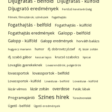
Díjugratás - belföld
Díjugratás - külföld
Díjugrató eredmények
Fertőző kevésvérűség
Filmek; filmsztárok; színészek
fogathajtás
Fogathajtás - belföld
Fogathajtás - külföld
Galopp - belföld
Fogathajtás eredmények
Galopp - külföld
Galopp eredmények
horváth balázs
humor
ifj. dobrovitz józsef
hugyecz mariann
ifj. lázár zoltán
ifj. szabó gábor
krucsó szabolcs
kassai lajos
lipicai
Lovaglás gyerekeknek
Lovasrendőrök; polgárőrök
lovassportok
lovassportok - belföld
Lovassportok - külföld
Lovastusa - belföld
Lovastusa - külföld
overdose
lázár zoltán
lázár vilmos
Paták; lábak
Színes hírek
Programajánló
Túraútvonalak
Ügető - belföld
Ügető eredmények