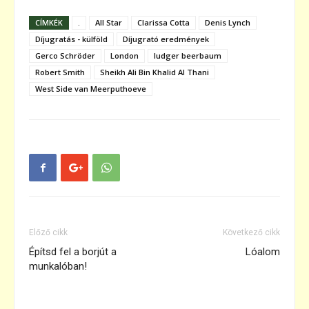
CÍMKÉK
.
All Star
Clarissa Cotta
Denis Lynch
Díjugratás - külföld
Díjugrató eredmények
Gerco Schröder
London
ludger beerbaum
Robert Smith
Sheikh Ali Bin Khalid Al Thani
West Side van Meerputhoeve
Előző cikk
Következő cikk
Építsd fel a borjút a
Lóalom
munkalóban!