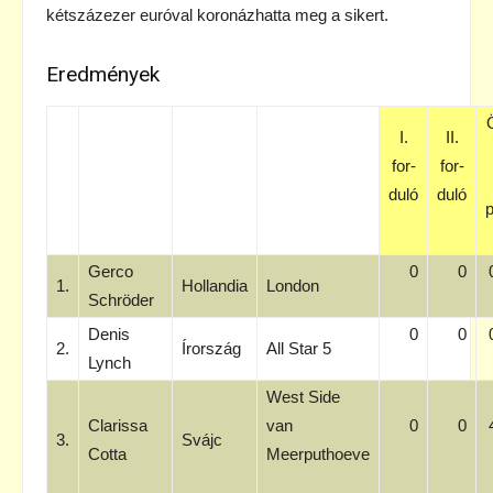
kétszázezer euróval koronázhatta meg a sikert.
Eredmények
I.
II.
for-
for-
duló
duló
p
Gerco
0
0
1.
Hollandia
London
Schröder
Denis
0
0
2.
Írország
All Star 5
Lynch
West Side
Clarissa
van
0
0
3.
Svájc
Cotta
Meerputhoeve