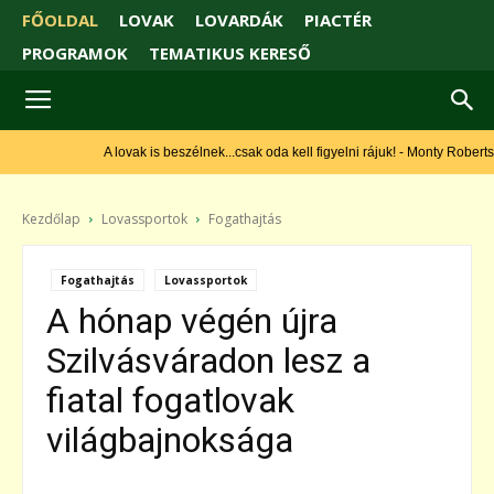
FŐOLDAL
LOVAK
LOVARDÁK
PIACTÉR
PROGRAMOK
TEMATIKUS KERESŐ
A lovak is beszélnek...csak oda kell figyelni rájuk! - Monty Roberts
Kezdőlap
Lovassportok
Fogathajtás
Fogathajtás
Lovassportok
A hónap végén újra
Szilvásváradon lesz a
fiatal fogatlovak
világbajnoksága