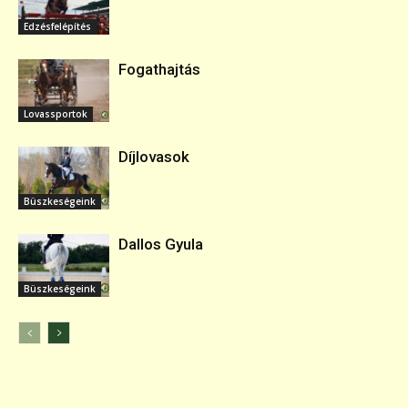
Edzésfelépítés
Fogathajtás
Lovassportok
Díjlovasok
Büszkeségeink
Dallos Gyula
Büszkeségeink