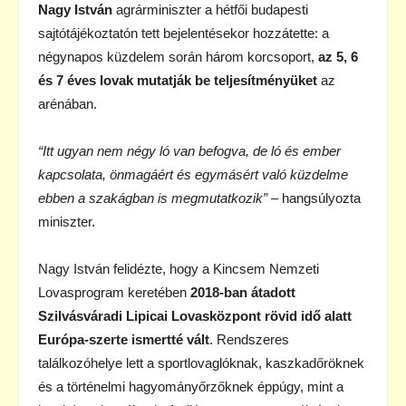
Nagy István
agrárminiszter a hétfői budapesti
sajtótájékoztatón tett bejelentésekor hozzátette: a
négynapos küzdelem során három korcsoport,
az
5, 6
és 7 éves lovak mutatják be teljesítményüket
az
arénában.
“Itt ugyan nem négy ló van befogva, de ló és ember
kapcsolata, önmagáért és egymásért való küzdelme
ebben a szakágban is megmutatkozik”
– hangsúlyozta
miniszter.
Nagy István felidézte, hogy a Kincsem Nemzeti
Lovasprogram keretében
2018-ban átadott
Szilvásváradi Lipicai Lovasközpont rövid idő alatt
Európa-szerte ismertté vált
. Rendszeres
találkozóhelye lett a sportlovaglóknak, kaszkadőröknek
és a történelmi hagyományőrzőknek éppúgy, mint a