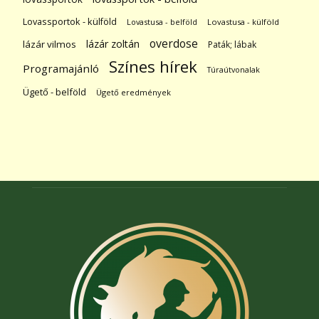
Lovassportok - külföld
Lovastusa - belföld
Lovastusa - külföld
overdose
lázár zoltán
lázár vilmos
Paták; lábak
Színes hírek
Programajánló
Túraútvonalak
Ügető - belföld
Ügető eredmények