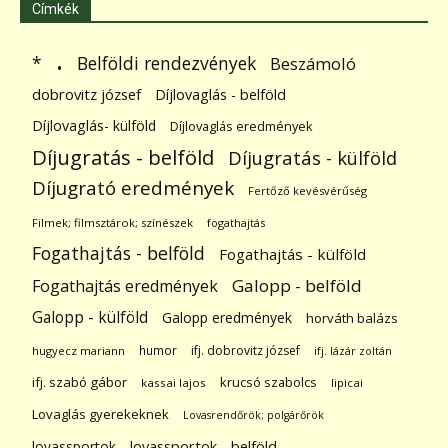
Címkék
.
Belföldi rendezvények
*
Beszámoló
dobrovitz józsef
Díjlovaglás - belföld
Díjlovaglás- külföld
Díjlovaglás eredmények
Díjugratás - belföld
Díjugratás - külföld
Díjugrató eredmények
Fertőző kevésvérűség
Filmek; filmsztárok; színészek
fogathajtás
Fogathajtás - belföld
Fogathajtás - külföld
Galopp - belföld
Fogathajtás eredmények
Galopp - külföld
Galopp eredmények
horváth balázs
humor
ifj. dobrovitz józsef
hugyecz mariann
ifj. lázár zoltán
ifj. szabó gábor
krucsó szabolcs
kassai lajos
lipicai
Lovaglás gyerekeknek
Lovasrendőrök; polgárőrök
lovassportok
lovassportok - belföld