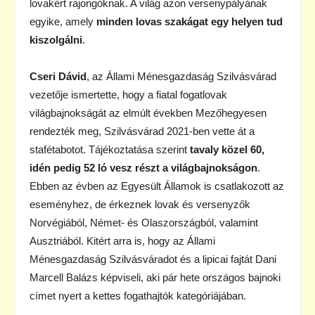
lovakért rajongóknak. A világ azon versenypályának
egyike, amely
minden lovas szakágat egy helyen tud
kiszolgálni
.
Cseri Dávid
, az Állami Ménesgazdaság Szilvásvárad
vezetője ismertette, hogy a fiatal fogatlovak
világbajnokságát az elmúlt években Mezőhegyesen
rendezték meg, Szilvásvárad 2021-ben vette át a
stafétabotot. Tájékoztatása szerint
tavaly közel 60,
idén pedig 52 ló vesz részt a világbajnokságon
.
Ebben az évben az Egyesült Államok is csatlakozott az
eseményhez, de érkeznek lovak és versenyzők
Norvégiából, Német- és Olaszországból, valamint
Ausztriából. Kitért arra is, hogy az Állami
Ménesgazdaság Szilvásváradot és a lipicai fajtát Dani
Marcell Balázs képviseli, aki pár hete országos bajnoki
címet nyert a kettes fogathajtók kategóriájában.