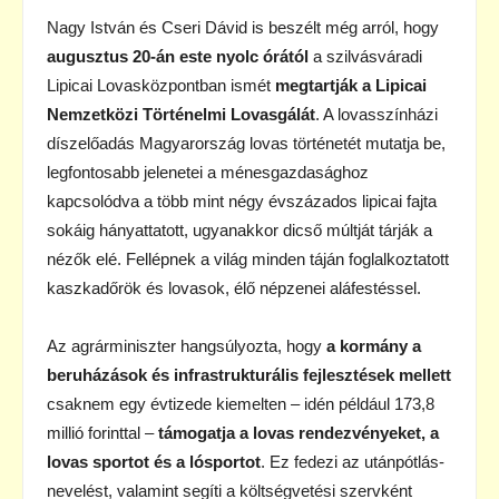
Nagy István és Cseri Dávid is beszélt még arról, hogy
augusztus 20-án este nyolc órától
a szilvásváradi
Lipicai Lovasközpontban ismét
megtartják a Lipicai
Nemzetközi Történelmi Lovasgálát
. A lovasszínházi
díszelőadás Magyarország lovas történetét mutatja be,
legfontosabb jelenetei a ménesgazdasághoz
kapcsolódva a több mint négy évszázados lipicai fajta
sokáig hányattatott, ugyanakkor dicső múltját tárják a
nézők elé. Fellépnek a világ minden táján foglalkoztatott
kaszkadőrök és lovasok, élő népzenei aláfestéssel.
Az agrárminiszter hangsúlyozta, hogy
a kormány a
beruházások és infrastrukturális fejlesztések mellett
csaknem egy évtizede kiemelten – idén például 173,8
millió forinttal –
támogatja a lovas rendezvényeket, a
lovas sportot és a lósportot
. Ez fedezi az utánpótlás-
nevelést, valamint segíti a költségvetési szervként