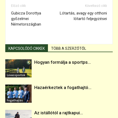
Előző cikk
Következő cikk
Gubicza Dorottya
Lótartás, avagy egy otthoni
győzelmei
lótartó feljegyzései
Németországban
KAPCSOLÓDÓ CIKKEK
TÖBB A SZERZŐTŐL
Hogyan formálja a sportps...
Lovassportok
Hazaérkeztek a fogathajtó...
Fogathajtás
Az istállótól a rajtkapui...