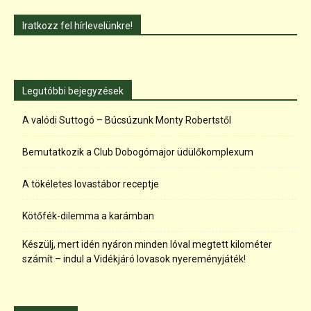
Iratkozz fel hírlevelünkre!
Legutóbbi bejegyzések
A valódi Suttogó – Búcsúzunk Monty Robertstől
Bemutatkozik a Club Dobogómajor üdülőkomplexum
A tökéletes lovastábor receptje
Kötőfék-dilemma a karámban
Készülj, mert idén nyáron minden lóval megtett kilométer
számít – indul a Vidékjáró lovasok nyereményjáték!