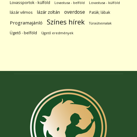
Lovassportok - külföld
Lovastusa - belföld
Lovastusa - külföld
overdose
lázár zoltán
lázár vilmos
Paták; lábak
Színes hírek
Programajánló
Túraútvonalak
Ügető - belföld
Ügető eredmények