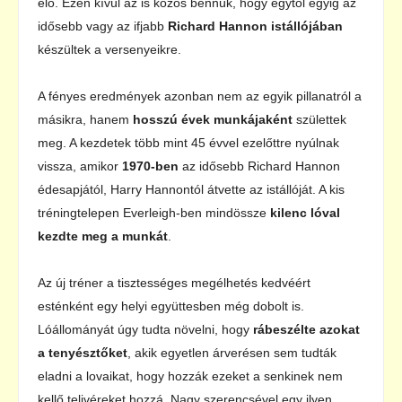
elő. Ezen kívül az is közös bennük, hogy egytől egyig az
idősebb vagy az ifjabb
Richard Hannon istállójában
készültek a versenyeikre.
A fényes eredmények azonban nem az egyik pillanatról a
másikra, hanem
hosszú évek munkájaként
születtek
meg. A kezdetek több mint 45 évvel ezelőttre nyúlnak
vissza, amikor
1970-ben
az idősebb Richard Hannon
édesapjától, Harry Hannontól átvette az istállóját. A kis
tréningtelepen Everleigh-ben mindössze
kilenc lóval
kezdte meg a munkát
.
Az új tréner a tisztességes megélhetés kedvéért
esténként egy helyi együttesben még dobolt is.
Lóállományát úgy tudta növelni, hogy
rábeszélte azokat
a tenyésztőket
, akik egyetlen árverésen sem tudták
eladni a lovaikat, hogy hozzák ezeket a senkinek nem
kellő telivéreket hozzá. Nagy szerencsével egy ilyen