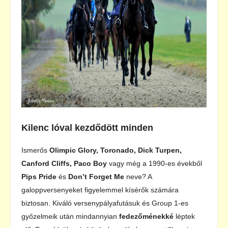
Kilenc lóval kezdődött minden
Ismerős
Olimpic Glory, Toronado, Dick Turpen,
Canford Cliffs, Paco Boy
vagy még a 1990-es évekből
Pips Pride
és
Don’t Forget Me
neve? A
galoppversenyeket figyelemmel kísérők számára
biztosan. Kiváló versenypályafutásuk és Group 1-es
győzelmeik után mindannyian
fedezőménekké
léptek