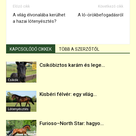
Előző cikk
Következő cikk
A világ élvonalába kerülhet
A ló-örökbefogadásról
a hazai lótenyésztés?
KAPCSOLÓDÓ CIKKEK
TÖBB A SZERZŐTŐL
Csikóbiztos karám és lege...
Csikók
Kisbéri félvér: egy világ...
Lótenyésztés
Furioso–North Star: hagyo...