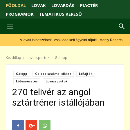
FŐOLDAL
LOVAK
LOVARDÁK
PIACTÉR
PROGRAMOK
TEMATIKUS KERESŐ
A lovak is beszélnek...csak oda kell figyelni rájuk! - Monty Roberts
Kezdőlap
Lovassportok
Galopp
Galopp
Galopp szakmai cikkek
Lófajták
Lótenyésztés
Lovassportok
270 telivér az angol
sztártréner istállójában