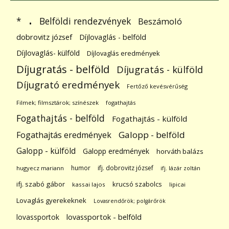
.
Belföldi rendezvények
*
Beszámoló
dobrovitz józsef
Díjlovaglás - belföld
Díjlovaglás- külföld
Díjlovaglás eredmények
Díjugratás - belföld
Díjugratás - külföld
Díjugrató eredmények
Fertőző kevésvérűség
Filmek; filmsztárok; színészek
fogathajtás
Fogathajtás - belföld
Fogathajtás - külföld
Galopp - belföld
Fogathajtás eredmények
Galopp - külföld
Galopp eredmények
horváth balázs
humor
ifj. dobrovitz józsef
hugyecz mariann
ifj. lázár zoltán
ifj. szabó gábor
krucsó szabolcs
kassai lajos
lipicai
Lovaglás gyerekeknek
Lovasrendőrök; polgárőrök
lovassportok
lovassportok - belföld