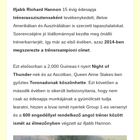
Ifjabb Richard Hannon
15 évig édesapja
trénerasszisztenseként
tevékenykedett, illetve
Amerikában és Ausztráliában is szerzett tapasztalatokat.
Szerencséjére jó lóállománnyal kezdte meg önálló
trénerkarrierjét, így már az első évében, azaz
2014-ben
megszerezte a trénersampioni címet
.
Ezt elsősorban a 2,000 Guineas-t nyert
Night of
Thunder
-nek és az Ascotban, Queen Anne Stakes-ben
győztes
Toronadonak köszönhette
. Ezt követően a
második évében is sikerült bebizonyítania, hogy nem
csak az édesapja munkájának a gyümölcsét tudja
learatni, hiszen a lovai ismét nyertek Group 1-es versenyt
és a
600 engedéllyel
rendelkező angol tréner között
ismét az élmezőnyben
végzett az ifjabb Hannon.