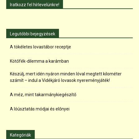
Iratkozz fel hírlevelünkre!
Legutóbbi bejegyzések
A tökéletes lovastábor receptje
Kötőfék-dilemma a karámban
Készülj, mert idén nyáron minden lóval megtett kilométer
számít – indul a Vidékjáró lovasok nyereményjáték!
A méz, mint takarmánykiegészítő
A lóúsztatás módjai és előnyei
Kategóriák