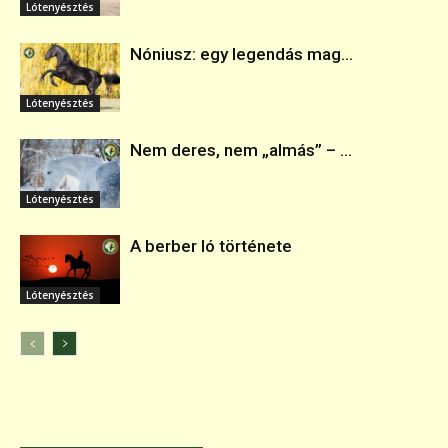
Lótenyésztés
Nóniusz: egy legendás mag...
Lótenyésztés
Nem deres, nem „almás” – ...
Lótenyésztés
A berber ló története
Lótenyésztés