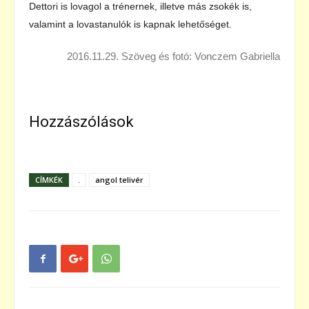
Dettori is lovagol a trénernek, illetve más zsokék is,
valamint a lovastanulók is kapnak lehetőséget.
2016.11.29. Szöveg és fotó: Vonczem Gabriella
Hozzászólások
CÍMKÉK
.
angol telivér