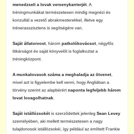
menedzseli a lovak versenykarrierjét
. A
tréningmunkákat természetesen mindig megnézi és
konzultál a vezető abrakmesterekkel, illetve egy
trénerasszisztens is segítségére van.
Saját állatorvost
, három
patkolókovácsot
, négyfős
titkárságot és saját könyvelőt is foglalkoztat a
tréningközpont.
A munkalovasok száma a meghaladja az ötvenet
,
mivel azt is figyelembe kell venni, hogy Angliában a
törvény szerint az alapbérért
naponta legfeljebb három
lovat lovagolhatnak
.
Saját istállózsokét
is szerződettek jelenleg
Sean Levey
személyében, aki mellett természetesen a nagy
tulajdonosok istállózsokéi, így például az említett Frankie