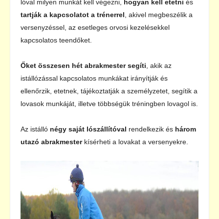
lóval milyen munkát kell végezni,
hogyan kell etetni
és
tartják a kapcsolatot a trénerrel
, akivel megbeszélik a
versenyzéssel, az esetleges orvosi kezelésekkel
kapcsolatos teendőket.
Őket összesen hét abrakmester segíti
, akik az
istállózással kapcsolatos munkákat irányítják és
ellenőrzik, etetnek, tájékoztatják a személyzetet, segítik a
lovasok munkáját, illetve többségük tréningben lovagol is.
Az istálló
négy saját lószállítóval
rendelkezik és
három
utazó abrakmester
kísérheti a lovakat a versenyekre.