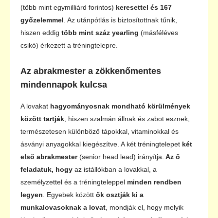
(több mint egymilliárd forintos)
keresettel és 167
győzelemmel
. Az utánpótlás is biztosítottnak tűnik,
hiszen eddig
több mint száz yearling
(másféléves
csikó) érkezett a tréningtelepre.
Az abrakmester a zökkenőmentes
mindennapok kulcsa
A lovakat
hagyományosnak mondható körülmények
között tartják
, hiszen szalmán állnak és zabot esznek,
természetesen különböző tápokkal, vitaminokkal és
ásványi anyagokkal kiegészítve. A két tréningtelepet
két
első
abrakmester
(senior head lead) irányítja.
Az ő
feladatuk, hogy
az istállókban a lovakkal, a
személyzettel és a tréningteleppel
minden rendben
legyen
. Egyebek között
ők osztják ki a
munkalovasoknak a lovat
, mondják el, hogy melyik