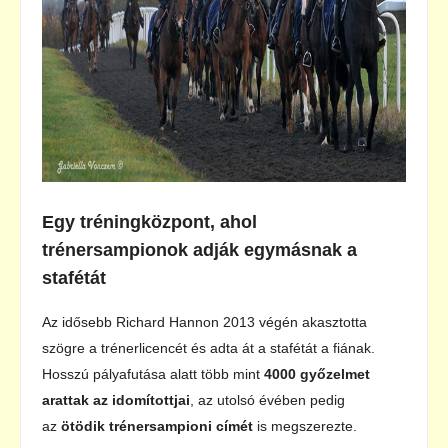
Egy tréningközpont, ahol
trénersampionok adják egymásnak a
stafétát
Az idősebb Richard Hannon 2013 végén akasztotta
szögre a trénerlicencét és adta át a stafétát a fiának.
Hosszú pályafutása alatt több mint
4000 győzelmet
arattak az idomítottjai
, az utolsó évében pedig
az
ötödik trénersampioni címét
is megszerezte.