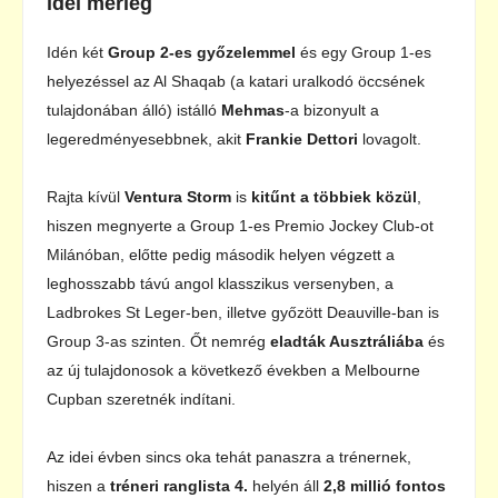
idei mérleg
Idén két
Group 2-es győzelemmel
és egy Group 1-es
helyezéssel az Al Shaqab (a katari uralkodó öccsének
tulajdonában álló) istálló
Mehmas
-a bizonyult a
legeredményesebbnek, akit
Frankie Dettori
lovagolt.
Rajta kívül
Ventura Storm
is
kitűnt a többiek közül
,
hiszen megnyerte a Group 1-es Premio Jockey Club-ot
Milánóban, előtte pedig második helyen végzett a
leghosszabb távú angol klasszikus versenyben, a
Ladbrokes St Leger-ben, illetve győzött Deauville-ban is
Group 3-as szinten. Őt nemrég
eladták Ausztráliába
és
az új tulajdonosok a következő években a Melbourne
Cupban szeretnék indítani.
Az idei évben sincs oka tehát panaszra a trénernek,
hiszen a
tréneri ranglista 4.
helyén áll
2,8 millió fontos