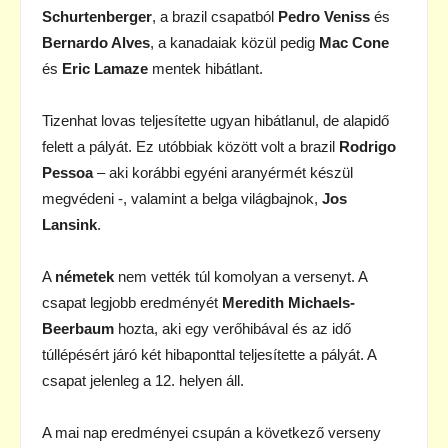
Schurtenberger
, a brazil csapatból
Pedro Veniss
és
Bernardo Alves
, a kanadaiak közül pedig
Mac Cone
és
Eric Lamaze
mentek hibátlant.
Tizenhat lovas teljesítette ugyan hibátlanul, de alapidő
felett a pályát. Ez utóbbiak között volt a brazil
Rodrigo
Pessoa
– aki korábbi egyéni aranyérmét készül
megvédeni -, valamint a belga világbajnok,
Jos
Lansink
.
A
németek
nem vették túl komolyan a versenyt. A
csapat legjobb eredményét
Meredith Michaels-
Beerbaum
hozta, aki egy verőhibával és az idő
túllépésért járó két hibaponttal teljesítette a pályát. A
csapat jelenleg a 12. helyen áll.
A mai nap eredményei csupán a következő verseny