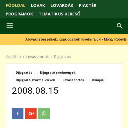
FŐOLDAL
LOVAK
LOVARDÁK
PIACTÉR
PROGRAMOK
TEMATIKUS KERESŐ
A lovak is beszélnek...csak oda kell figyelni rájuk! - Monty Roberts
Kezdőlap
Lovassportok
Díjugratás
Díjugratás
Díjugrató eredmények
Díjugrató szakmai cikkek
Lovassportok
Olimpia
2008.08.15