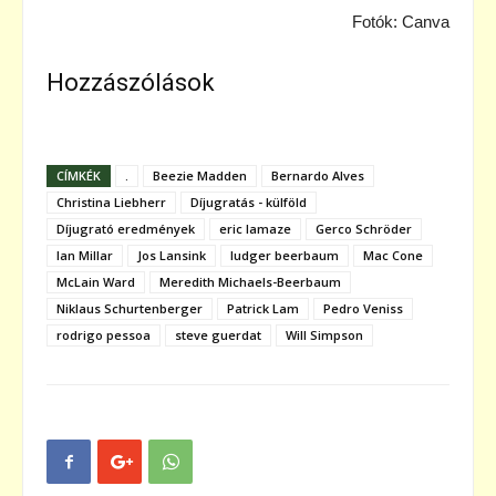
Fotók: Canva
Hozzászólások
CÍMKÉK
.
Beezie Madden
Bernardo Alves
Christina Liebherr
Díjugratás - külföld
Díjugrató eredmények
eric lamaze
Gerco Schröder
Ian Millar
Jos Lansink
ludger beerbaum
Mac Cone
McLain Ward
Meredith Michaels-Beerbaum
Niklaus Schurtenberger
Patrick Lam
Pedro Veniss
rodrigo pessoa
steve guerdat
Will Simpson