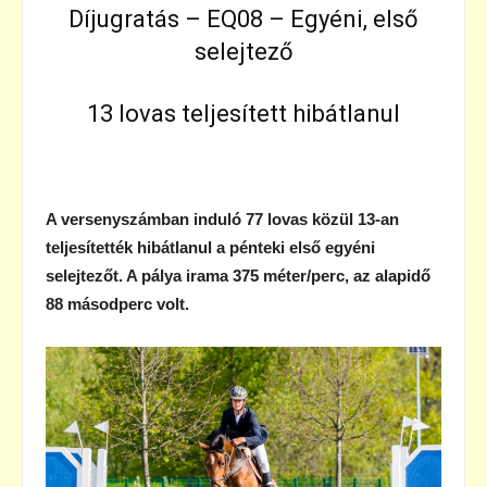
Díjugratás – EQ08 – Egyéni, első
selejtező
13 lovas teljesített hibátlanul
A versenyszámban induló 77 lovas közül 13-an
teljesítették hibátlanul a pénteki első egyéni
selejtezőt. A pálya irama 375 méter/perc, az alapidő
88 másodperc volt.