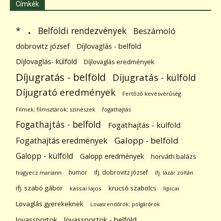
Címkék
.
Belföldi rendezvények
*
Beszámoló
dobrovitz józsef
Díjlovaglás - belföld
Díjlovaglás- külföld
Díjlovaglás eredmények
Díjugratás - belföld
Díjugratás - külföld
Díjugrató eredmények
Fertőző kevésvérűség
Filmek; filmsztárok; színészek
fogathajtás
Fogathajtás - belföld
Fogathajtás - külföld
Galopp - belföld
Fogathajtás eredmények
Galopp - külföld
Galopp eredmények
horváth balázs
humor
ifj. dobrovitz józsef
hugyecz mariann
ifj. lázár zoltán
ifj. szabó gábor
krucsó szabolcs
kassai lajos
lipicai
Lovaglás gyerekeknek
Lovasrendőrök; polgárőrök
lovassportok
lovassportok - belföld