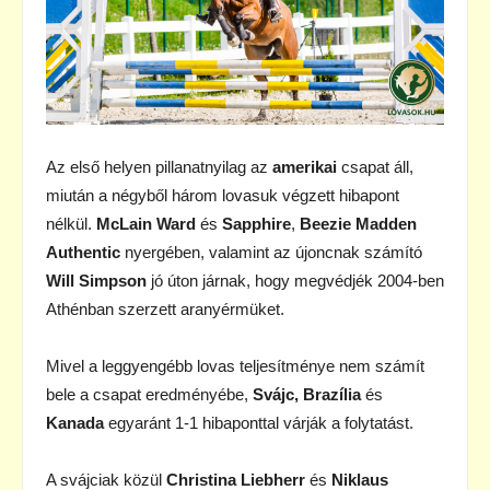
Az első helyen pillanatnyilag az
amerikai
csapat áll,
miután a négyből három lovasuk végzett hibapont
nélkül.
McLain Ward
és
Sapphire
,
Beezie Madden
Authentic
nyergében, valamint az újoncnak számító
Will Simpson
jó úton járnak, hogy megvédjék 2004-ben
Athénban szerzett aranyérmüket.
Mivel a leggyengébb lovas teljesítménye nem számít
bele a csapat eredményébe,
Svájc, Brazília
és
Kanada
egyaránt 1-1 hibaponttal várják a folytatást.
A svájciak közül
Christina Liebherr
és
Niklaus