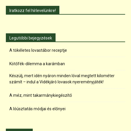
Iratkozz fel hírlevelünkre!
Legutóbbi bejegyzések
A tökéletes lovastábor receptje
Kötőfék-dilemma a karámban
Készülj, mert idén nyáron minden lóval megtett kilométer
számít – indul a Vidékjáró lovasok nyereményjáték!
A méz, mint takarmánykiegészítő
A lóúsztatás módjai és előnyei