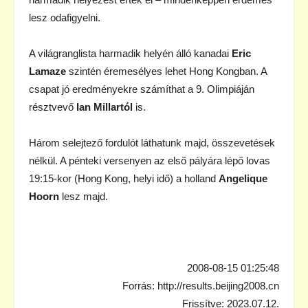
lesz odafigyelni.
A világranglista harmadik helyén álló kanadai
Eric
Lamaze
szintén éremesélyes lehet Hong Kongban. A
csapat jó eredményekre számíthat a 9. Olimpiáján
résztvevő
Ian Millartól
is.
Három selejtező fordulót láthatunk majd, összevetések
nélkül. A pénteki versenyen az első pályára lépő lovas
19:15-kor (Hong Kong, helyi idő) a holland
Angelique
Hoorn
lesz majd.
2008-08-15 01:25:48
Forrás: http://results.beijing2008.cn
Frissítve: 2023.07.12.