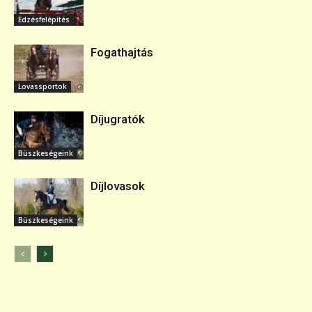
Edzésfelépítés
Fogathajtás
Lovassportok
Díjugratók
Büszkeségeink
Díjlovasok
Büszkeségeink