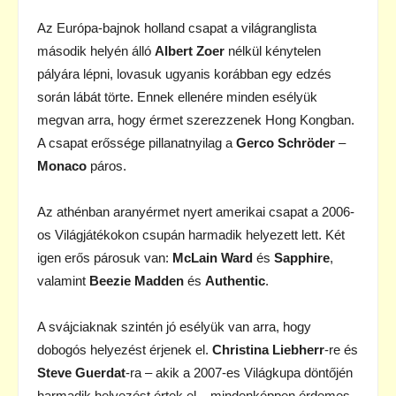
Az Európa-bajnok holland csapat a világranglista
második helyén álló
Albert Zoer
nélkül kénytelen
pályára lépni, lovasuk ugyanis korábban egy edzés
során lábát törte. Ennek ellenére minden esélyük
megvan arra, hogy érmet szerezzenek Hong Kongban.
A csapat erőssége pillanatnyilag a
Gerco Schröder
–
Monaco
páros.
Az athénban aranyérmet nyert amerikai csapat a 2006-
os Világjátékokon csupán harmadik helyezett lett. Két
igen erős párosuk van:
McLain Ward
és
Sapphire
,
valamint
Beezie Madden
és
Authentic
.
A svájciaknak szintén jó esélyük van arra, hogy
dobogós helyezést érjenek el.
Christina Liebherr
-re és
Steve Guerdat
-ra – akik a 2007-es Világkupa döntőjén
harmadik helyezést értek el – mindenképpen érdemes