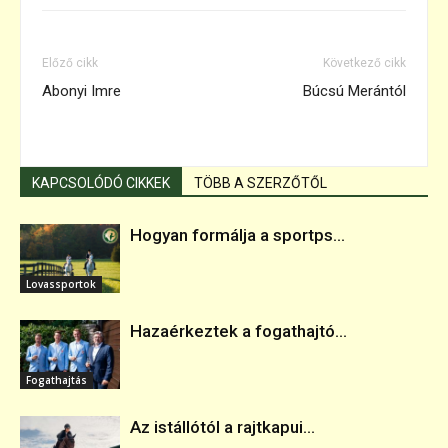
Előző cikk
Következő cikk
Abonyi Imre
Búcsú Merántól
KAPCSOLÓDÓ CIKKEK
TÖBB A SZERZŐTŐL
Hogyan formálja a sportps...
Lovassportok
Hazaérkeztek a fogathajtó...
Fogathajtás
Az istállótól a rajtkapui...