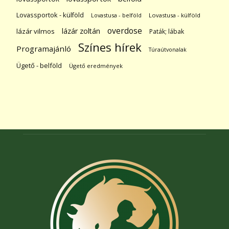
Lovassportok - külföld
Lovastusa - belföld
Lovastusa - külföld
overdose
lázár zoltán
lázár vilmos
Paták; lábak
Színes hírek
Programajánló
Túraútvonalak
Ügető - belföld
Ügető eredmények