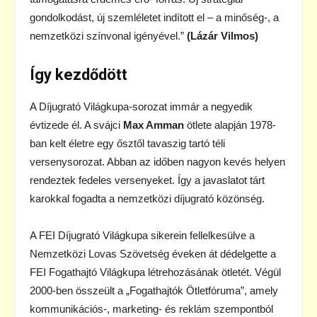
gondolkodást, új szemléletet indított el – a minőség-, a
nemzetközi színvonal igényével.”
(Lázár Vilmos)
Így kezdődött
A Díjugrató Világkupa-sorozat immár a negyedik
évtizede él. A svájci
Max Amman
ötlete alapján 1978-
ban kelt életre egy ősztől tavaszig tartó téli
versenysorozat. Abban az időben nagyon kevés helyen
rendeztek fedeles versenyeket. Így a javaslatot tárt
karokkal fogadta a nemzetközi díjugrató közönség.
A FEI Díjugrató Világkupa sikerein fellelkesülve a
Nemzetközi Lovas Szövetség éveken át dédelgette a
FEI Fogathajtó Világkupa létrehozásának ötletét. Végül
2000-ben összeült a „Fogathajtók Ötletfóruma”, amely
kommunikációs-, marketing- és reklám szempontból