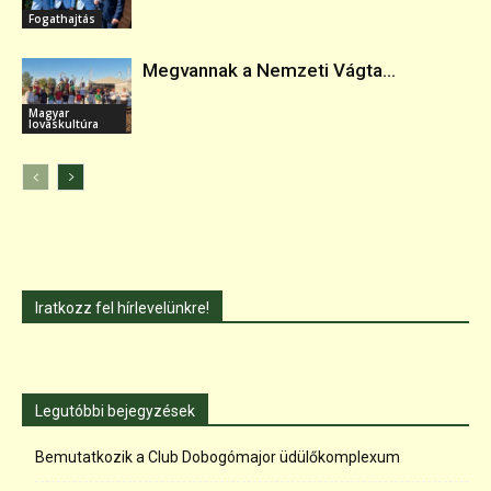
Fogathajtás
Megvannak a Nemzeti Vágta...
Magyar
lovaskultúra
Iratkozz fel hírlevelünkre!
Legutóbbi bejegyzések
Bemutatkozik a Club Dobogómajor üdülőkomplexum