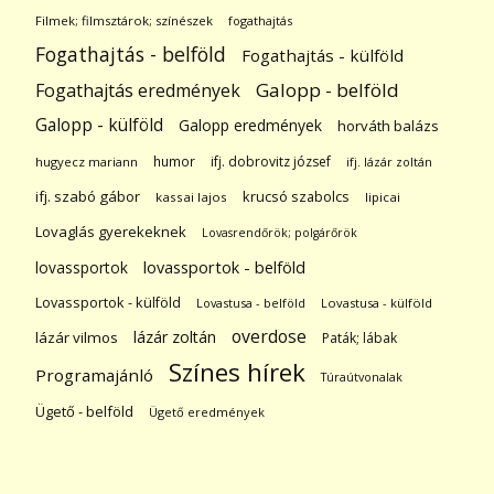
Filmek; filmsztárok; színészek
fogathajtás
Fogathajtás - belföld
Fogathajtás - külföld
Galopp - belföld
Fogathajtás eredmények
Galopp - külföld
Galopp eredmények
horváth balázs
humor
ifj. dobrovitz józsef
hugyecz mariann
ifj. lázár zoltán
ifj. szabó gábor
krucsó szabolcs
kassai lajos
lipicai
Lovaglás gyerekeknek
Lovasrendőrök; polgárőrök
lovassportok
lovassportok - belföld
Lovassportok - külföld
Lovastusa - belföld
Lovastusa - külföld
overdose
lázár zoltán
lázár vilmos
Paták; lábak
Színes hírek
Programajánló
Túraútvonalak
Ügető - belföld
Ügető eredmények