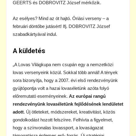
GEERTS és DOBROVITZ József mérkőzik.
Az esélyes? Mind az öt hajtó. Óriási verseny – a
februári döntőbe jutásért! Ifj. DOBROVITZ József
szabadkártyával indul.
A küldetés
„A Lovas Világkupa nem csupán egy a nemzetközi
lovas versenyeink közül. Sokkal több annál! A tények
sora bizonyítja, hogy a 2007. évi első rendezvényünk
gyújtópontja volt a hazai lovaséletünk azóta folyó
előremutató eseményeinek.
Az európai rangú
rendezvényünk lovaséletünk fejlődésének lendületet
adott
. Új ötleteket, módszereket, kreativitást, közös
gondolkodást hozott felszínre. Felhívta a figyelmet,
hogy a színvonalas lovassport, a lovaságazat
támogatásra érdemes erő- forrás. Új stratégiai