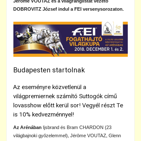
Jérome VOUTAZ és a világranglistát vezető
DOBROVITZ József indul a FEI versenysorozaton.
Budapesten startolnak
Az eseményre közvetlenül a
világpremiernek számító Suttogók című
lovasshow előtt kerül sor!
Vegyél részt Te
is 10% kedvezménnyel!
Az Arénában
Ijsbrand és Bram CHARDON (23
világbajnoki győzelemmel), Jérôme VOUTAZ, Glenn