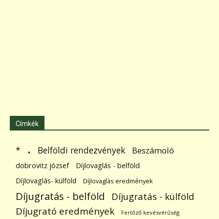
Címkék
.
Belföldi rendezvények
*
Beszámoló
dobrovitz józsef
Díjlovaglás - belföld
Díjlovaglás- külföld
Díjlovaglás eredmények
Díjugratás - belföld
Díjugratás - külföld
Díjugrató eredmények
Fertőző kevésvérűség