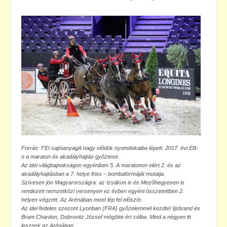
Forrás: FEI sajtóanyagA nagy elődök nyomdokaiba lépett. 2017. évi EB-
n a maraton és akadályhajtás győztese.
Az idei világbajnokságon egyéniben 5. A maratonon elért 2. és az
akadályhajtásban a 7. helye friss – bombaformáját mutatja.
Szívesen jön Magyarországra: az Izsákon is és Mezőhegyesen is
rendezett nemzetközi versenyen ez évben egyéni összetettben 2.
helyen végzett. Az Arénában most lép fel először.
Az idei fedeles szezont Lyonban (FRA) győzelemmel kezdte! Ijsbrand és
Bram Chardon, Dobrovitz József mögötte ért célba. Mind a négyen itt
lesznek az Arénában.