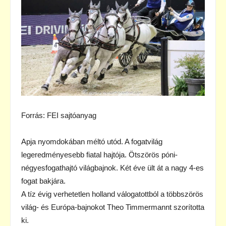
Forrás: FEI sajtóanyag
Apja nyomdokában méltó utód. A fogatvilág
legeredményesebb fiatal hajtója. Ötszörös póni-
négyesfogathajtó világbajnok. Két éve ült át a nagy 4-es
fogat bakjára.
A tíz évig verhetetlen holland válogatottból a többszörös
világ- és Európa-bajnokot Theo Timmermannt szorította
ki.