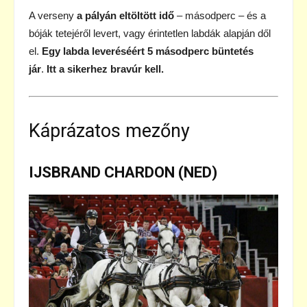
A verseny
a pályán eltöltött idő
– másodperc – és a
bóják tetejéről levert, vagy érintetlen labdák alapján dől
el.
Egy labda leveréséért 5 másodperc büntetés
jár
.
Itt a sikerhez bravúr kell.
Káprázatos mezőny
IJSBRAND CHARDON (NED)