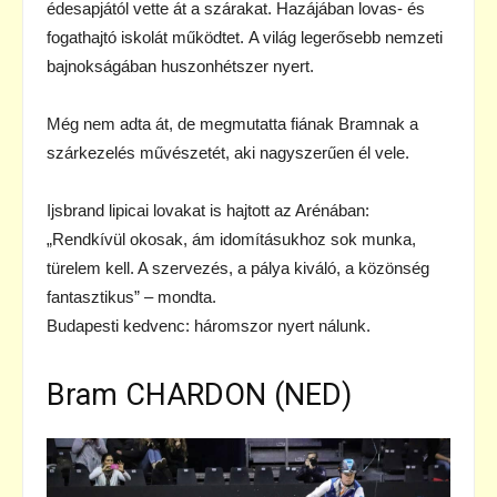
édesapjától vette át a szárakat. Hazájában lovas- és
fogathajtó iskolát működtet. A világ legerősebb nemzeti
bajnokságában huszonhétszer nyert.
Még nem adta át, de megmutatta fiának Bramnak a
szárkezelés művészetét, aki nagyszerűen él vele.
Ijsbrand lipicai lovakat is hajtott az Arénában:
„Rendkívül okosak, ám idomításukhoz sok munka,
türelem kell. A szervezés, a pálya kiváló, a közönség
fantasztikus” – mondta.
Budapesti kedvenc: háromszor nyert nálunk.
Bram CHARDON (NED)