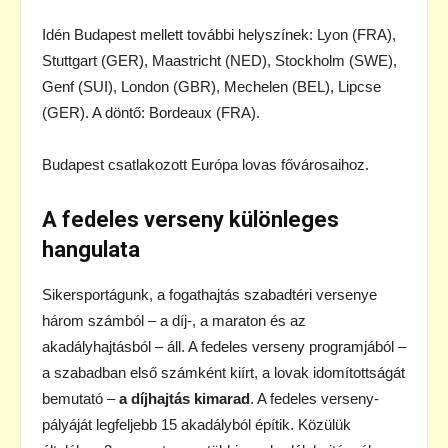
Idén Budapest mellett további helyszínek: Lyon (FRA),
Stuttgart (GER), Maastricht (NED), Stockholm (SWE),
Genf (SUI), London (GBR), Mechelen (BEL), Lipcse
(GER). A döntő: Bordeaux (FRA).
Budapest csatlakozott Európa lovas fővárosaihoz.
A fedeles verseny különleges
hangulata
Sikersportágunk, a fogathajtás szabadtéri versenye
három számból – a díj-, a maraton és az
akadályhajtásból – áll. A fedeles verseny programjából –
a szabadban első számként kiírt, a lovak idomítottságát
bemutató –
a díjhajtás kimarad
. A fedeles verseny-
pályáját legfeljebb 15 akadályból építik. Közülük