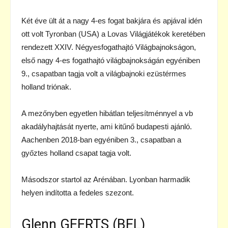
Két éve ült át a nagy 4-es fogat bakjára és apjával idén
ott volt Tyronban (USA) a Lovas Világjátékok keretében
rendezett XXIV. Négyesfogathajtó Világbajnokságon,
első nagy 4-es fogathajtó világbajnokságán egyéniben
9., csapatban tagja volt a világbajnoki ezüstérmes
holland triónak.
A mezőnyben egyetlen hibátlan teljesítménnyel a vb
akadályhajtását nyerte, ami kitűnő budapesti ajánló.
Aachenben 2018-ban egyéniben 3., csapatban a
győztes holland csapat tagja volt.
Másodszor startol az Arénában. Lyonban harmadik
helyen indította a fedeles szezont.
Glenn GEERTS (BEL)