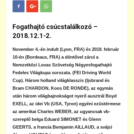
Fogathajtó csúcstalálkozó –
2018.12.1-2.
November 4.-én indult (Lyon, FRA) és 2019. február
10-én (Bordeaux, FRA) a döntővel zárul a
Nemzetközi Lovas Szövetség Négyesfogathajtó
Fedeles Világkupa sorozata. (FEI Driving World
Cup). Három holland világklasszis (Ijsbrand és
Bram CHARDON, Koos DE RONDE), az egymás
után három világbajnokságot nyerő ausztrál Boyd
EXELL, az idei Vb (USA, Tyron) egyéni ezüstérmese
az amerikai Charles WEBER, az ugyancsak vb-
szereplő belga Eduard SIMONET és Glenn
GEERTS, a francia Bemjamin AILLAUD, a svájci