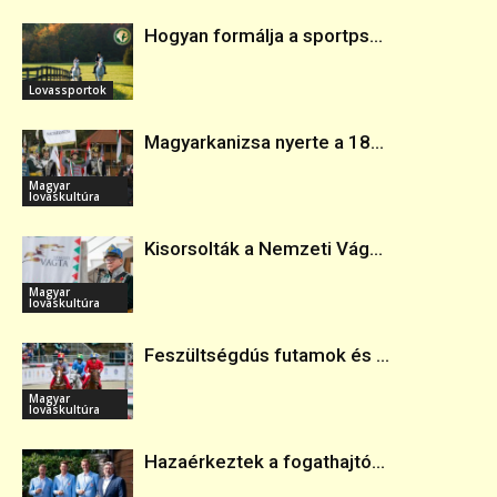
Hogyan formálja a sportps...
Lovassportok
Magyarkanizsa nyerte a 18...
Magyar
lovaskultúra
Kisorsolták a Nemzeti Vág...
Magyar
lovaskultúra
Feszültségdús futamok és ...
Magyar
lovaskultúra
Hazaérkeztek a fogathajtó...