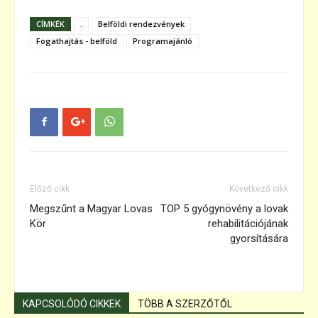
CÍMKÉK
.
Belföldi rendezvények
Fogathajtás - belföld
Programajánló
Előző cikk
Következő cikk
Megszűnt a Magyar Lovas
TOP 5 gyógynövény a lovak
Kör
rehabilitációjának
gyorsítására
KAPCSOLÓDÓ CIKKEK
TÖBB A SZERZŐTŐL