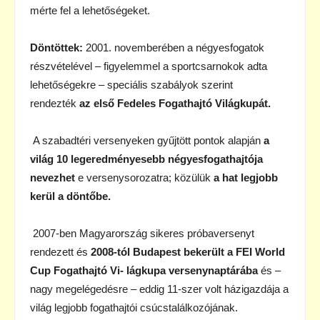
mérte fel a lehetőségeket.
Döntöttek:
2001. novemberében a négyesfogatok
részvételével – figyelemmel a sportcsarnokok adta
lehetőségekre – speciális szabályok szerint
rendezték
az első Fedeles Fogathajtó Világkupát.
A szabadtéri versenyeken gyűjtött pontok alapján
a
világ 10 legeredményesebb négyesfogathajtója
nevezhet
e versenysorozatra; közülük
a hat legjobb
kerül a döntőbe.
2007-ben Magyarország sikeres próbaversenyt
rendezett és
2008-tól Budapest bekerült a FEI World
Cup Fogathajtó Vi- lágkupa versenynaptárába
és –
nagy megelégedésre – eddig 11-szer volt házigazdája a
világ legjobb fogathajtói csúcstalálkozójának.