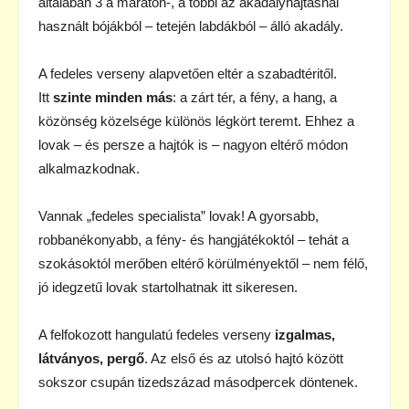
általában 3 a maraton-, a többi az akadályhajtásnál
használt bójákból – tetején labdákból – álló akadály.
A fedeles verseny alapvetően eltér a szabadtéritől.
Itt
szinte minden más
: a zárt tér, a fény, a hang, a
közönség közelsége különös légkört teremt. Ehhez a
lovak – és persze a hajtók is – nagyon eltérő módon
alkalmazkodnak.
Vannak „fedeles specialista” lovak! A gyorsabb,
robbanékonyabb, a fény- és hangjátékoktól – tehát a
szokásoktól merőben eltérő körülményektől – nem félő,
jó idegzetű lovak startolhatnak itt sikeresen.
A felfokozott hangulatú fedeles verseny
izgalmas,
látványos, pergő
. Az első és az utolsó hajtó között
sokszor csupán tizedszázad másodpercek döntenek.