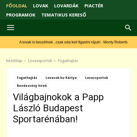
FŐOLDAL
LOVAK
LOVARDÁK
PIACTÉR
PROGRAMOK
TEMATIKUS KERESŐ
A lovak is beszélnek...csak oda kell figyelni rájuk! - Monty Roberts
Kezdőlap
Lovassportok
Fogathajtás
Fogathajtás
Lovasok.hu Kártya
Lovassportok
Rendezvény hírek
Világbajnokok a Papp
László Budapest
Sportarénában!