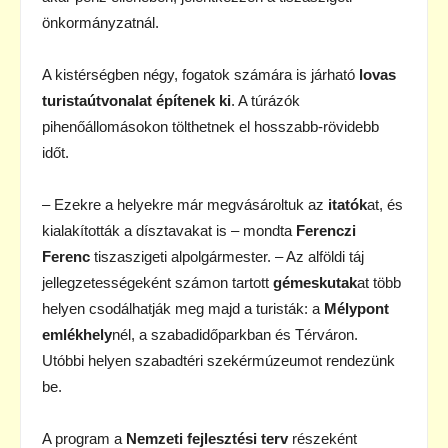
önkormányzatnál.
A kistérségben négy, fogatok számára is járható
lovas
turistaútvonalat építenek ki
. A túrázók
pihenőállomásokon tölthetnek el hosszabb-rövidebb
időt.
– Ezekre a helyekre már megvásároltuk az
itatók
at, és
kialakították a dísztavakat is – mondta
Ferenczi
Ferenc
tiszaszigeti alpolgármester. – Az alföldi táj
jellegzetességeként számon tartott
gémeskutak
at több
helyen csodálhatják meg majd a turisták: a
Mélypont
emlékhely
nél, a szabadidőparkban és Térváron.
Utóbbi helyen szabadtéri szekérmúzeumot rendezünk
be.
A program a
Nemzeti fejlesztési terv
részeként