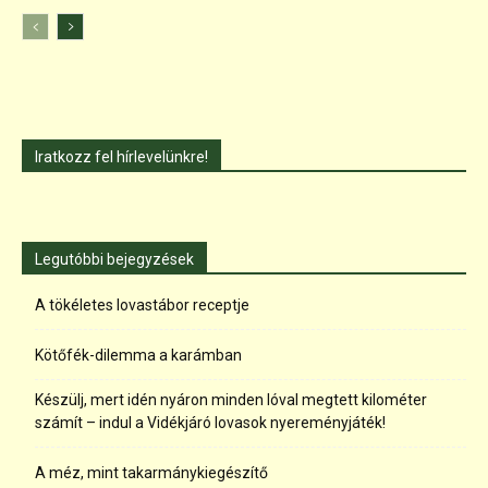
Iratkozz fel hírlevelünkre!
Legutóbbi bejegyzések
A tökéletes lovastábor receptje
Kötőfék-dilemma a karámban
Készülj, mert idén nyáron minden lóval megtett kilométer
számít – indul a Vidékjáró lovasok nyereményjáték!
A méz, mint takarmánykiegészítő