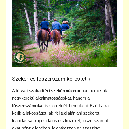
Szekér és lószerszám kerestetik
A térvári
szabadtéri szekérmúzeum
ban nemcsak
négykerekű alkalmatosságokat, hanem a
lószerszámokat
is szeretnék bemutatni. Ezért arra
kérik a lakosságot, aki fel tud ajánlani szekeret,
lóápolással kapcsolatos eszközöket, lószerszámot
akár pénz ellenében, jelentkezzen a tiszaszigeti