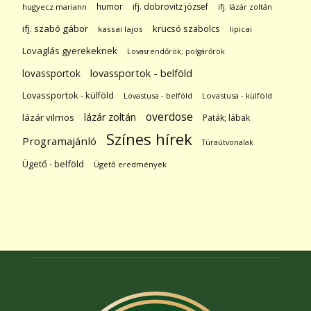
humor
ifj. dobrovitz józsef
hugyecz mariann
ifj. lázár zoltán
ifj. szabó gábor
krucsó szabolcs
kassai lajos
lipicai
Lovaglás gyerekeknek
Lovasrendőrök; polgárőrök
lovassportok
lovassportok - belföld
Lovassportok - külföld
Lovastusa - belföld
Lovastusa - külföld
overdose
lázár zoltán
lázár vilmos
Paták; lábak
Színes hírek
Programajánló
Túraútvonalak
Ügető - belföld
Ügető eredmények