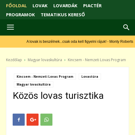
FŐOLDAL
LOVAK
LOVARDÁK
PIACTÉR
PROGRAMOK
TEMATIKUS KERESŐ
A lovak is beszélnek...csak oda kell figyelni rájuk! - Monty Roberts
Kezdőlap
Magyar lovaskultúra
Kincsem - Nemzeti Lovas Program
Kincsem - Nemzeti Lovas Program
Lovastúra
Magyar lovaskultúra
Közös lovas turisztika