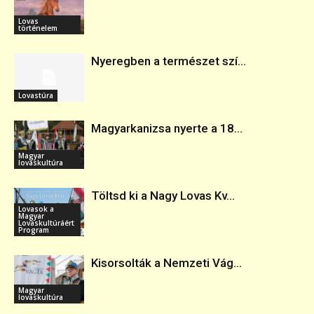
Lovas
történelem
Nyeregben a természet szí...
Lovastúra
Magyarkanizsa nyerte a 18...
Magyar
lovaskultúra
Töltsd ki a Nagy Lovas Kv...
Lovasok a
Magyar
Lovaskultúráért
Program
Kisorsolták a Nemzeti Vág...
Magyar
lovaskultúra