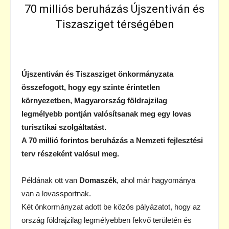
70 milliós beruházás Újszentiván és
Tiszasziget térségében
Újszentiván és Tiszasziget önkormányzata
összefogott, hogy egy szinte érintetlen
környezetben, Magyarország földrajzilag
legmélyebb pontján valósítsanak meg egy lovas
turisztikai szolgáltatást.
A 70 millió forintos beruházás a Nemzeti fejlesztési
terv részeként valósul meg.
Példának ott van
Domaszék
, ahol már hagyománya
van a lovassportnak.
Két önkormányzat adott be közös pályázatot, hogy az
ország földrajzilag legmélyebben fekvő területén és