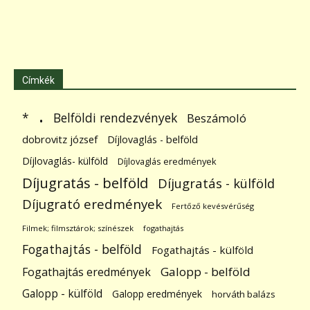
Címkék
.
Belföldi rendezvények
*
Beszámoló
dobrovitz józsef
Díjlovaglás - belföld
Díjlovaglás- külföld
Díjlovaglás eredmények
Díjugratás - belföld
Díjugratás - külföld
Díjugrató eredmények
Fertőző kevésvérűség
Filmek; filmsztárok; színészek
fogathajtás
Fogathajtás - belföld
Fogathajtás - külföld
Galopp - belföld
Fogathajtás eredmények
Galopp - külföld
Galopp eredmények
horváth balázs