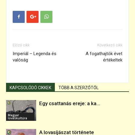
Előző cikk
Következő cikk
Imperiál – Legenda és
A fogathajtók évet
valóság
értékeltek
KAPCSOLÓDÓ CIKKEK
TÖBB A SZERZŐTŐL
Egy csattanás ereje: a ka...
Magyar
lovaskultúra
A lovasíjászat története