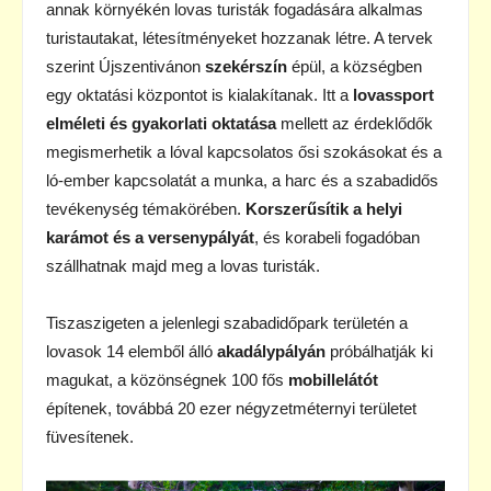
annak környékén lovas turisták fogadására alkalmas
turistautakat, létesítményeket hozzanak létre. A tervek
szerint Újszentivánon
szekérszín
épül, a községben
egy oktatási központot is kialakítanak. Itt a
lovassport
elméleti és gyakorlati oktatása
mellett az érdeklődők
megismerhetik a lóval kapcsolatos ősi szokásokat és a
ló-ember kapcsolatát a munka, a harc és a szabadidős
tevékenység témakörében.
Korszerűsítik a helyi
karámot és a versenypályát
, és korabeli fogadóban
szállhatnak majd meg a lovas turisták.
Tiszaszigeten a jelenlegi szabadidőpark területén a
lovasok 14 elemből álló
akadálypályán
próbálhatják ki
magukat, a közönségnek 100 fős
mobillelátót
építenek, továbbá 20 ezer négyzetméternyi területet
füvesítenek.