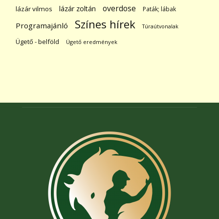
overdose
lázár zoltán
lázár vilmos
Paták; lábak
Színes hírek
Programajánló
Túraútvonalak
Ügető - belföld
Ügető eredmények