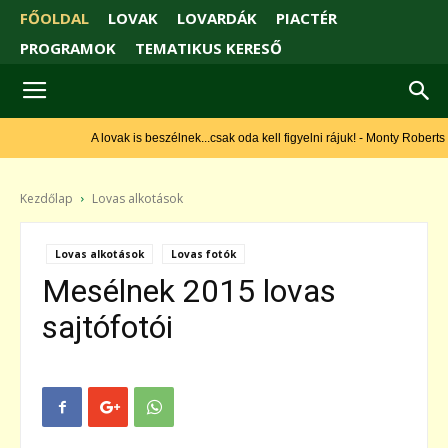
FŐOLDAL
LOVAK
LOVARDÁK
PIACTÉR
PROGRAMOK
TEMATIKUS KERESŐ
A lovak is beszélnek...csak oda kell figyelni rájuk! - Monty Roberts
Kezdőlap
Lovas alkotások
Lovas alkotások
Lovas fotók
Mesélnek 2015 lovas
sajtófotói