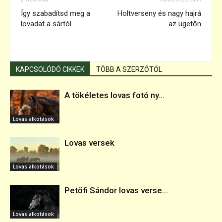
Így szabadítsd meg a
Holtverseny és nagy hajrá
lovadat a sártól
az ügetőn
KAPCSOLÓDÓ CIKKEK
TÖBB A SZERZŐTŐL
A tökéletes lovas fotó ny...
Lovas alkotások
Lovas versek
Lovas alkotások
Petőfi Sándor lovas verse...
Lovas alkotások