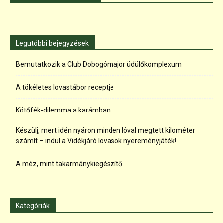
Legutóbbi bejegyzések
Bemutatkozik a Club Dobogómajor üdülőkomplexum
A tökéletes lovastábor receptje
Kötőfék-dilemma a karámban
Készülj, mert idén nyáron minden lóval megtett kilométer
számít – indul a Vidékjáró lovasok nyereményjáték!
A méz, mint takarmánykiegészítő
Kategóriák