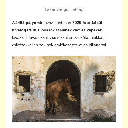
Lázár Gergő: Látkép
A
2492 pályamű
, azaz pontosan
7029 fotó közül
kiválogattuk
a lovasok szívének kedves képeket:
lovakkal, lovasokkal, zsokékkal és zsokétanulókkal,
csikósokkal és sok-sok emlékezetes lovas pillanattal.