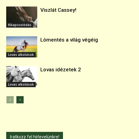
Viszlát Cassey!
Kikapcsolódás
Lómentés a világ végéig
Lovas alkotások
Lovas idézetek 2
Lovas alkotások
Iratkozz fel hírlevelünkre!