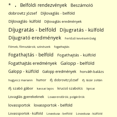
.
Belföldi rendezvények
*
Beszámoló
dobrovitz józsef
Díjlovaglás - belföld
Díjlovaglás- külföld
Díjlovaglás eredmények
Díjugratás - belföld
Díjugratás - külföld
Díjugrató eredmények
Fertőző kevésvérűség
Filmek; filmsztárok; színészek
fogathajtás
Fogathajtás - belföld
Fogathajtás - külföld
Galopp - belföld
Fogathajtás eredmények
Galopp - külföld
Galopp eredmények
horváth balázs
humor
ifj. dobrovitz józsef
hugyecz mariann
ifj. lázár zoltán
ifj. szabó gábor
krucsó szabolcs
kassai lajos
lipicai
Lovaglás gyerekeknek
Lovasrendőrök; polgárőrök
lovassportok
lovassportok - belföld
Lovassportok - külföld
Lovastusa - belföld
Lovastusa - külföld