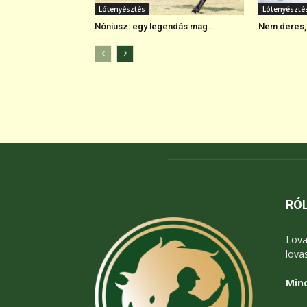
Lótenyésztés
Lótenyészté
Nóniusz: egy legendás mag...
Nem deres, 
RÓ
Lova
lova
Mind