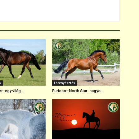
s
Lótenyésztés
r: egy világ...
Furioso–North Star: hagyo...