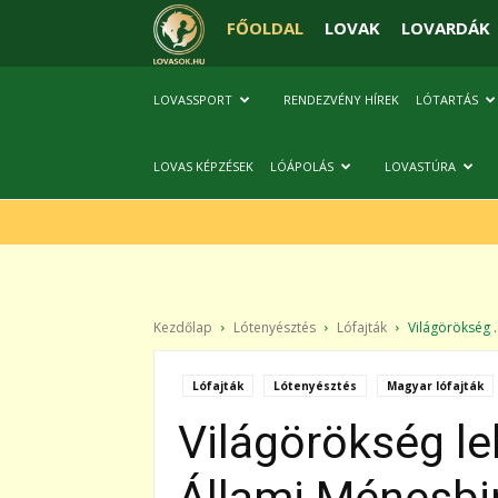
FŐOLDAL
LOVAK
LOVARDÁK
LOVASSPORT
RENDEZVÉNY HÍREK
LÓTARTÁS
LOVAS KÉPZÉSEK
LÓÁPOLÁS
LOVASTÚRA
Kezdőlap
Lótenyésztés
Lófajták
Világörökség ..
Lófajták
Lótenyésztés
Magyar lófajták
Világörökség l