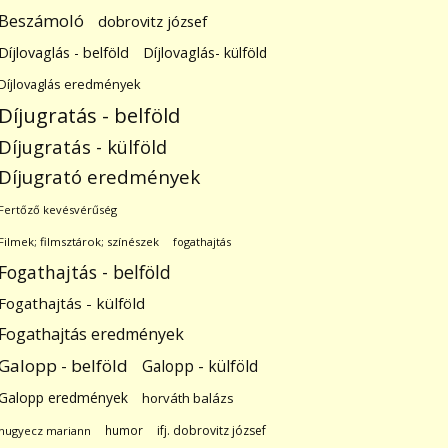
Beszámoló
dobrovitz józsef
Díjlovaglás - belföld
Díjlovaglás- külföld
Díjlovaglás eredmények
Díjugratás - belföld
Díjugratás - külföld
Díjugrató eredmények
Fertőző kevésvérűség
Filmek; filmsztárok; színészek
fogathajtás
Fogathajtás - belföld
Fogathajtás - külföld
Fogathajtás eredmények
Galopp - belföld
Galopp - külföld
Galopp eredmények
horváth balázs
humor
ifj. dobrovitz józsef
hugyecz mariann