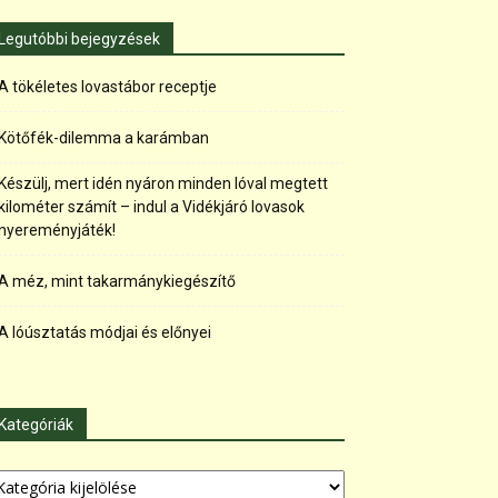
Legutóbbi bejegyzések
A tökéletes lovastábor receptje
Kötőfék-dilemma a karámban
Készülj, mert idén nyáron minden lóval megtett
kilométer számít – indul a Vidékjáró lovasok
nyereményjáték!
A méz, mint takarmánykiegészítő
A lóúsztatás módjai és előnyei
Kategóriák
tegóriák