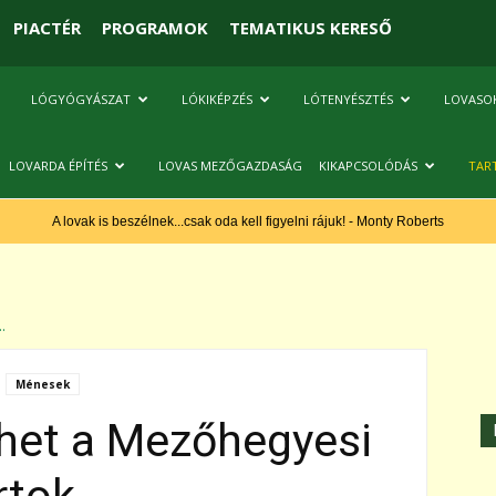
PIACTÉR
PROGRAMOK
TEMATIKUS KERESŐ
LÓGYÓGYÁSZAT
LÓKIKÉPZÉS
LÓTENYÉSZTÉS
LOVASO
LOVARDA ÉPÍTÉS
LOVAS MEZŐGAZDASÁG
KIKAPCSOLÓDÁS
TAR
A lovak is beszélnek...csak oda kell figyelni rájuk! - Monty Roberts
.
Ménesek
ehet a Mezőhegyesi