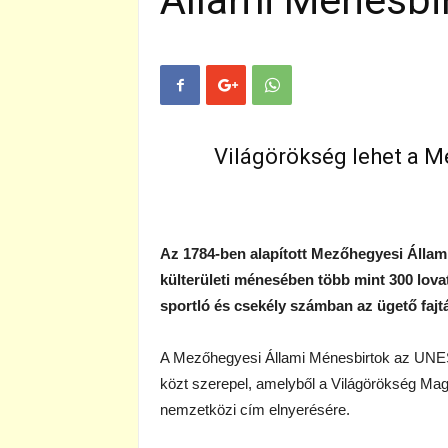
Állami Ménesbi
Világörökség lehet a 
Az 1784-ben alapított Mezőhegyesi Álla
külterületi ménesében több mint 300 lova
sportló és csekély számban az ügető fajt
A Mezőhegyesi Állami Ménesbirtok az UNE
közt szerepel, amelyből a Világörökség Magya
nemzetközi cím elnyerésére.