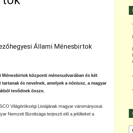
rtok
Mezőhegyesi Állami Ménesbirtok
mi Ménesbirtok központi ménesudvarában és két
t tartanak és nevelnek, amelyek a nóniusz, a magyar
ákból tevődnek össze.
SCO Világörökségi Listájának magyar várományosai
r Nemzeti Bizottsága terjeszti elő a jelölteket a
Ka