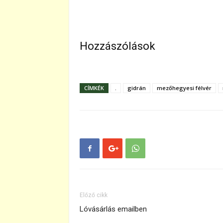
Hozzászólások
CÍMKÉK
.
gidrán
mezőhegyesi félvér
Előző cikk
Lóvásárlás emailben