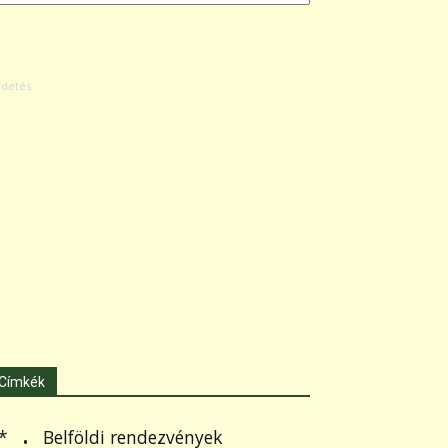
Címkék
.
Belföldi rendezvények
*