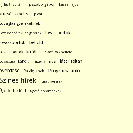
ifj. szabó gábor
ifj. lázár zoltán
kassai lajos
krucsó szabolcs
lipicai
Lovaglás gyerekeknek
lovassportok
Lovasrendőrök; polgárőrök
lovassportok - belföld
Lovassportok - külföld
Lovastusa - belföld
lázár zoltán
lázár vilmos
Lovastusa - külföld
overdose
Programajánló
Paták; lábak
Színes hírek
Túraútvonalak
Ügető - belföld
Ügető eredmények