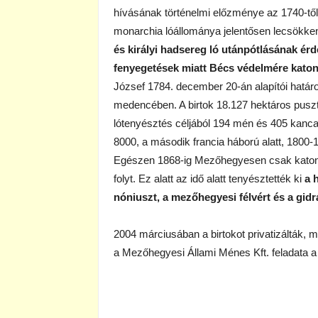
hívásának történelmi előzménye az 1740-től
monarchia lóállománya jelentősen lecsökken
és királyi hadsereg ló utánpótlásának ér
fenyegetések miatt Bécs védelmére katona
József 1784. december 20-án alapítói határo
medencében. A birtok 18.127 hektáros pusztá
lótenyésztés céljából 194 mén és 405 kanca 
8000, a második francia háború alatt, 1800-
Egészen 1868-ig Mezőhegyesen csak katona
folyt. Ez alatt az idő alatt tenyésztették ki
a h
nóniuszt, a mezőhegyesi félvért és a gidr
2004 márciusában a birtokot privatizálták, 
a Mezőhegyesi Állami Ménes Kft. feladata a