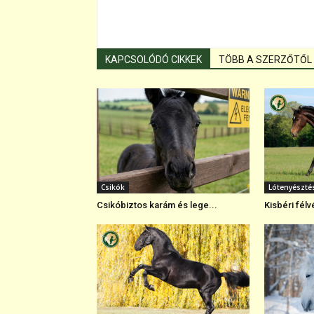
KAPCSOLÓDÓ CIKKEK
TÖBB A SZERZŐTŐL
Csikók
Lótenyészté
Csikóbiztos karám és lege...
Kisbéri félvé