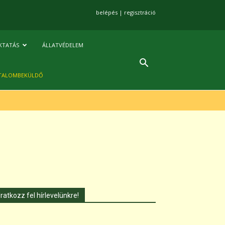
belépés
|
regisztráció
KTATÁS
ÁLLATVÉDELEM
TALOMBEKÜLDŐ
Iratkozz fel hírlevelünkre!