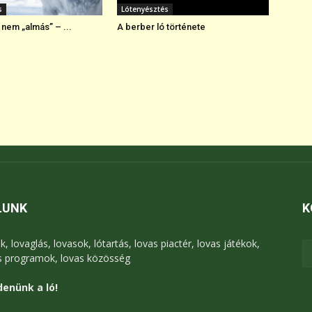
s
Lótenyésztés
nem „almás” – ...
A berber ló története
LUNK
K
k, lovaglás, lovasok, lótartás, lovas piactér, lovas játékok,
s programok, lovas közösség
enünk a ló!