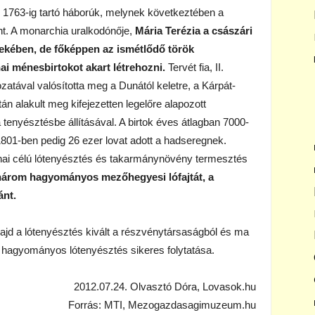
 1763-ig tartó háborúk, melynek következtében a
t. A monarchia uralkodónője,
Mária Terézia a császári
dekében, de főképpen az ismétlődő török
i ménesbirtokot akart létrehozni.
Tervét fia, II.
zatával valósította meg a Dunától keletre, a Kárpát-
n alakult meg kifejezetten legelőre alapozott
tenyésztésbe állításával. A birtok éves átlagban 7000-
1801-ben pedig 26 ezer lovat adott a hadseregnek.
i célú lótenyésztés és takarmánynövény termesztés
árom hagyományos mezőhegyesi lófajtát, a
ánt.
majd a lótenyésztés kivált a részvénytársaságból és ma
 hagyományos lótenyésztés sikeres folytatása.
2012.07.24. Olvasztó Dóra, Lovasok.hu
Forrás: MTI, Mezogazdasagimuzeum.hu