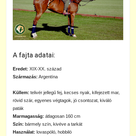
A fajta adatai:
Eredet:
XIX-XX. század
Származás:
Argentína
Küllem:
telivér jellegű fej, kecses nyak, kifejezett mar,
rövid szár, egyenes végtagok, jó csontozat, kiváló
paták
Marmagasság:
átlagosan 160 cm
Szín:
bármely szín, kivéve a tarkát
Használat:
lovaspóló, hobbiló