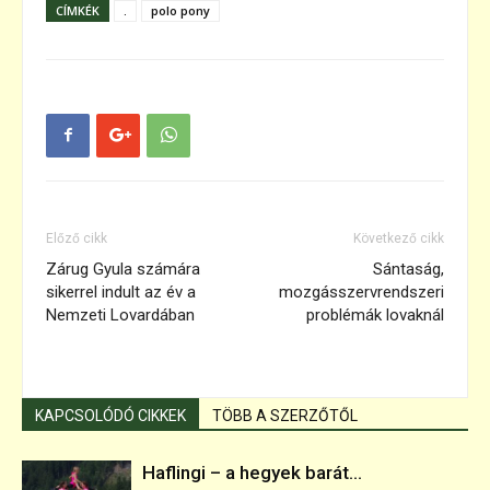
CÍMKÉK
.
polo pony
Előző cikk
Következő cikk
Zárug Gyula számára
Sántaság,
sikerrel indult az év a
mozgásszervrendszeri
Nemzeti Lovardában
problémák lovaknál
KAPCSOLÓDÓ CIKKEK
TÖBB A SZERZŐTŐL
Haflingi – a hegyek barát...