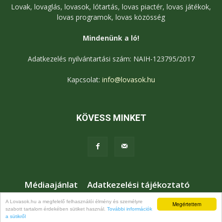
Lovak, lovaglás, lovasok, lótartás, lovas piactér, lovas játékok,
lovas programok, lovas közösség
Mindenünk a ló!
Adatkezelés nyilvántartási szám: NAIH-123795/2017
Kapcsolat:
info@lovasok.hu
KÖVESS MINKET
Médiaajánlat
Adatkezelési tájékoztató
Jogi nyilatkozat
Karrier
Kapcsolat
A Lovasok.hu a megfelelő felhasználói élmény és személyre
Megértettem
szabott tartalom érdekében sütiket használ.
További információk
© Lovasok.hu
a sütikről