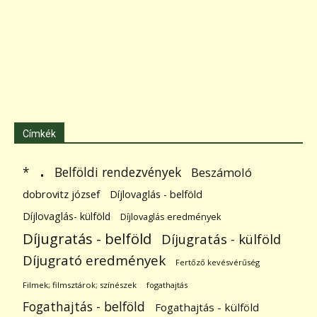
Címkék
.
Belföldi rendezvények
*
Beszámoló
dobrovitz józsef
Díjlovaglás - belföld
Díjlovaglás- külföld
Díjlovaglás eredmények
Díjugratás - belföld
Díjugratás - külföld
Díjugrató eredmények
Fertőző kevésvérűség
Filmek; filmsztárok; színészek
fogathajtás
Fogathajtás - belföld
Fogathajtás - külföld