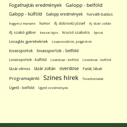
Galopp - belföld
Fogathajtás eredmények
Galopp - külföld
Galopp eredmények
horváth balázs
humor
ifj. dobrovitz józsef
hugyecz mariann
ifj. lázár zoltán
ifj. szabó gábor
krucsó szabolcs
kassai lajos
lipicai
Lovaglás gyerekeknek
Lovasrendőrök; polgárőrök
lovassportok
lovassportok - belföld
Lovassportok - külföld
Lovastusa - belföld
Lovastusa - külföld
overdose
lázár zoltán
lázár vilmos
Paták; lábak
Színes hírek
Programajánló
Túraútvonalak
Ügető - belföld
Ügető eredmények