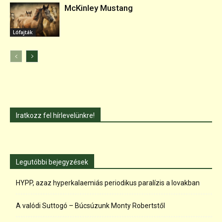
McKinley Mustang
Lófajták
Iratkozz fel hírlevelünkre!
Legutóbbi bejegyzések
HYPP, azaz hyperkalaemiás periodikus paralízis a lovakban
A valódi Suttogó – Búcsúzunk Monty Robertstől