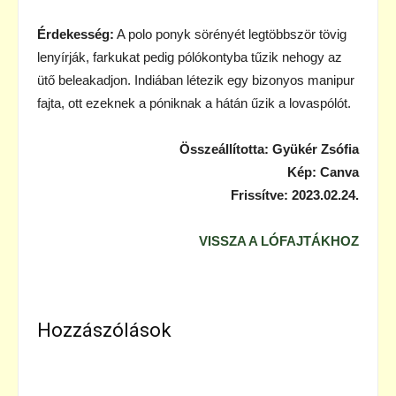
Érdekesség:
A polo ponyk sörényét legtöbbször tövig
lenyírják, farkukat pedig pólókontyba tűzik nehogy az
ütő beleakadjon. Indiában létezik egy bizonyos manipur
fajta, ott ezeknek a póniknak a hátán űzik a lovaspólót.
Összeállította: Gyükér Zsófia
Kép: Canva
Frissítve: 2023.02.24.
VISSZA A LÓFAJTÁKHOZ
Hozzászólások