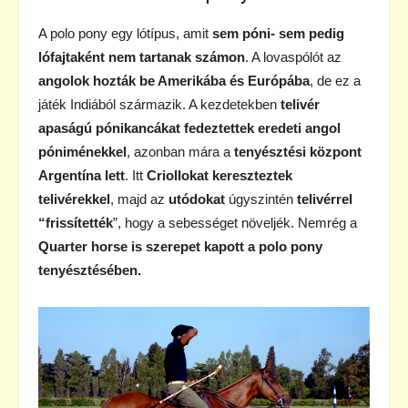
A polo pony egy lótípus, amit
sem póni- sem pedig
lófajtaként nem tartanak számon
. A lovaspólót az
angolok hozták be Amerikába és Európába
, de ez a
játék Indiából származik. A kezdetekben
telivér
apaságú pónikancákat fedeztettek eredeti angol
póniménekkel
, azonban mára a
tenyésztési központ
Argentína lett
. Itt
Criollokat kereszteztek
telivérekkel
, majd az
utódokat
úgyszintén
telivérrel
“frissítették
”, hogy a sebességet növeljék. Nemrég a
Quarter horse is szerepet kapott a polo pony
tenyésztésében.