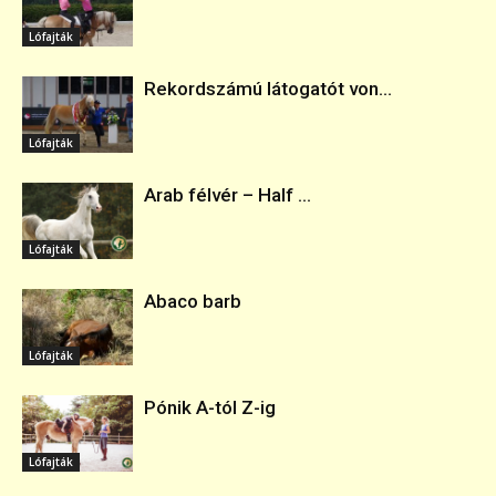
Lófajták
Rekordszámú látogatót von...
Lófajták
Arab félvér – Half ...
Lófajták
Abaco barb
Lófajták
Pónik A-tól Z-ig
Lófajták