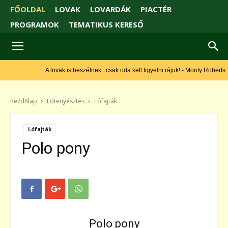
FŐOLDAL
LOVAK
LOVARDÁK
PIACTÉR
PROGRAMOK
TEMATIKUS KERESŐ
A lovak is beszélnek...csak oda kell figyelni rájuk! - Monty Roberts
Kezdőlap
Lótenyésztés
Lófajták
Lófajták
Polo pony
Polo pony