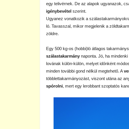
egy telivérnek. De az alapok ugyanazok, cs
igénybevétel
szerint.
Ugyanez vonatkozik a szálastakarmányokra 
ló. Tavasszal, mikor megjelenik a zöldtakar
zöldre.
Egy 500 kg-os (hobbi)ló átlagos takarmány
szálastakarmány
naponta. Jó, ha mindenki 
lovának külön-külön, melyet időnként módos
minden további gond nélkül megtehető. A
ve
többlettakarmányozást, viszont utána az any
spórolni
, mert egy lerobbant szoptatós kanc