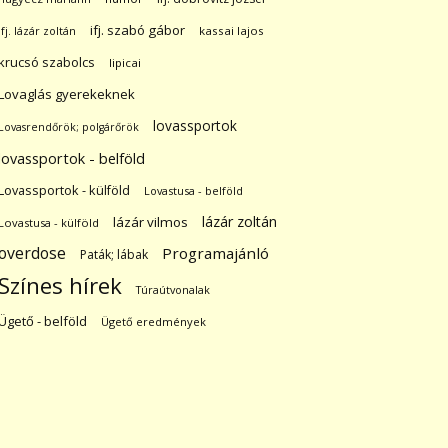
ifj. szabó gábor
ifj. lázár zoltán
kassai lajos
krucsó szabolcs
lipicai
Lovaglás gyerekeknek
lovassportok
Lovasrendőrök; polgárőrök
lovassportok - belföld
Lovassportok - külföld
Lovastusa - belföld
lázár zoltán
lázár vilmos
Lovastusa - külföld
overdose
Programajánló
Paták; lábak
Színes hírek
Túraútvonalak
Ügető - belföld
Ügető eredmények