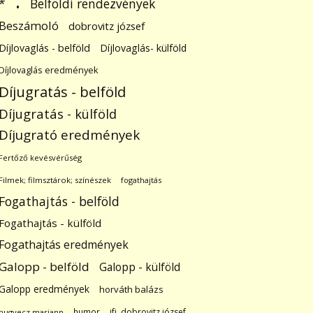
.
Belföldi rendezvények
*
Beszámoló
dobrovitz józsef
Díjlovaglás - belföld
Díjlovaglás- külföld
Díjlovaglás eredmények
Díjugratás - belföld
Díjugratás - külföld
Díjugrató eredmények
Fertőző kevésvérűség
Filmek; filmsztárok; színészek
fogathajtás
Fogathajtás - belföld
Fogathajtás - külföld
Fogathajtás eredmények
Galopp - belföld
Galopp - külföld
Galopp eredmények
horváth balázs
humor
ifj. dobrovitz józsef
hugyecz mariann