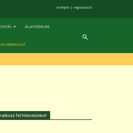
belépés
|
regisztráció
KTATÁS
ÁLLATVÉDELEM
TALOMBEKÜLDŐ
Iratkozz fel hírlevelünkre!