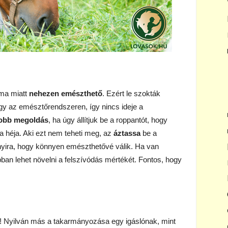
lma miatt
nehezen emészthető
. Ezért le szokták
egy az emésztőrendszeren, így nincs ideje a
jobb megoldás
, ha úgy állítjuk be a roppantót, hogy
a héja. Aki ezt nem teheti meg, az
áztassa
be a
nnyira, hogy könnyen emészthetővé válik. Ha van
ban lehet növelni a felszívódás mértékét. Fontos, hogy
l! Nyilván más a takarmányozása egy igáslónak, mint