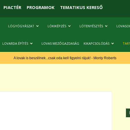
PIACTÉR
PROGRAMOK
TEMATIKUS KERESŐ
LÓGYÓGYÁSZAT
LÓKIKÉPZÉS
LÓTENYÉSZTÉS
LOVASO
LOVARDA ÉPÍTÉS
LOVAS MEZŐGAZDASÁG
KIKAPCSOLÓDÁS
TAR
A lovak is beszélnek...csak oda kell figyelni rájuk! - Monty Roberts