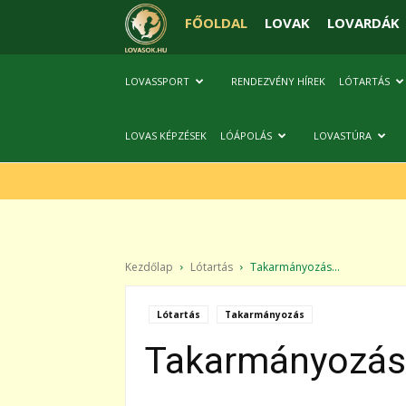
FŐOLDAL
LOVAK
LOVARDÁK
LOVASSPORT
RENDEZVÉNY HÍREK
LÓTARTÁS
LOVAS KÉPZÉSEK
LÓÁPOLÁS
LOVASTÚRA
Kezdőlap
Lótartás
Takarmányozás...
Lótartás
Takarmányozás
Takarmányozás