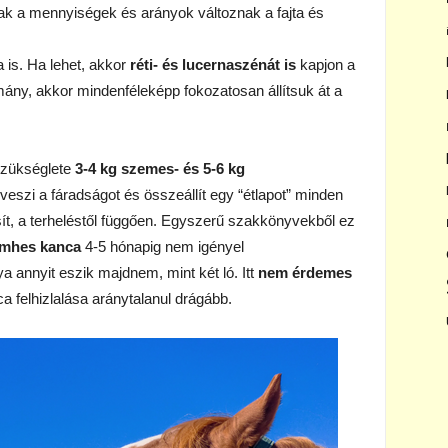
ak a mennyiségek és arányok változnak a fajta és
is. Ha lehet, akkor
réti- és lucernaszénát is
kapjon a
mány, akkor mindenféleképp fokozatosan állítsuk át a
szükséglete
3-4 kg szemes- és 5-6 kg
veszi a fáradságot és összeállít egy “étlapot” minden
ít, a terheléstől függően. Egyszerű szakkönyvekből ez
mhes kanca
4-5 hónapig nem igényel
a annyit eszik majdnem, mint két ló. Itt
nem érdemes
a felhizlalása aránytalanul drágább.