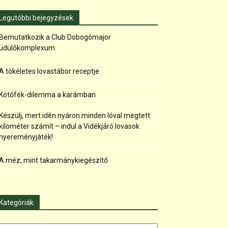
Legutóbbi bejegyzések
Bemutatkozik a Club Dobogómajor
üdülőkomplexum
A tökéletes lovastábor receptje
Kötőfék-dilemma a karámban
Készülj, mert idén nyáron minden lóval megtett
kilométer számít – indul a Vidékjáró lovasok
nyereményjáték!
A méz, mint takarmánykiegészítő
Kategóriák
tegóriák