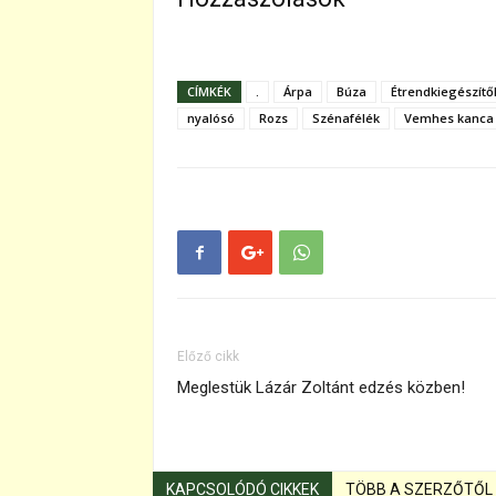
CÍMKÉK
.
Árpa
Búza
Étrendkiegészítő
nyalósó
Rozs
Szénafélék
Vemhes kanca
Előző cikk
Meglestük Lázár Zoltánt edzés közben!
KAPCSOLÓDÓ CIKKEK
TÖBB A SZERZŐTŐL