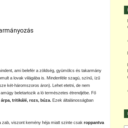
armányozás
 mindent, ami belefér a zöldség, gyümölcs és takarmány
ult a lovak világába is. Mindenféle szagú, színű, ízű
rsze két-háromszoros áron). Lehet etetni, de nem
amúgy beletartozik a ló természetes étrendjébe. Fő
árpa, tritikálé, rozs, búza.
Ezek általánosságban
 a zab, viszont kemény héja miatt szinte csak
roppantva
Ka