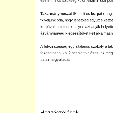
esetén nincs szükség külön vitamin utánpótl
Takarmánymesz
et (Futort) és
korpá
t (maga
figyeljünk oda, hogy lehetőleg együtt e kett
korpával, holott sok helyen azt adják helyet
ásványianyag kiegészítők
et kell alkalmazn
A
fokozatosság
egy általános szabály a t
fokozatosan, kb. 2 hét alatt valósítsunk meg
patairha-gyulladás.
Hozzászólások