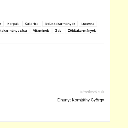
k
Korpák
Kukorica
lédús takarmányok
Lucerna
 takarmányozása
Vitaminok
Zab
Zöldtakarmányok
Következő cikk
Elhunyt Komjáthy György