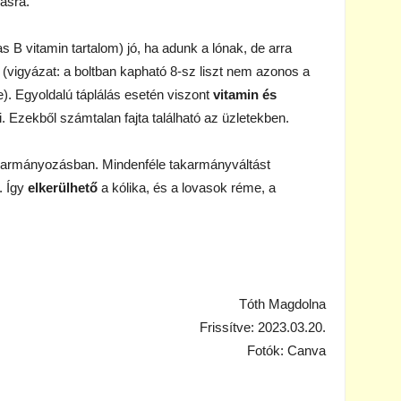
ásra.
s B vitamin tartalom) jó, ha adunk a lónak, de arra
őt (vigyázat: a boltban kapható 8-sz liszt nem azonos a
te). Egyoldalú táplálás esetén viszont
vitamin és
i. Ezekből számtalan fajta található az üzletekben.
akarmányozásban. Mindenféle takarmányváltást
. Így
elkerülhető
a kólika, és a lovasok réme, a
Tóth Magdolna
Frissítve: 2023.03.20.
Fotók: Canva