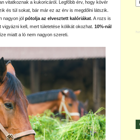
n vitatkoznak a kukoricáról. Legfőbb érv, hogy kövér
zik és túl sokat, bár már ez az érv is megdőlni látszik.
n nagyon jól
pótolja az elvesztett kalóriákat
. A rozs is
 vigyázni kell, mert túletetése kólikát okozhat.
10%-nál
ze miatt a ló nem nagyon szereti.