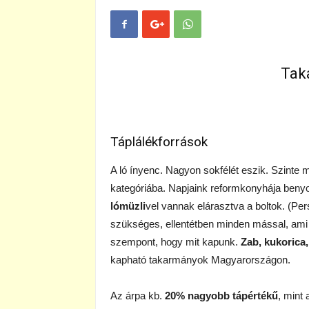
Tak
Táplálékforrások
A ló ínyenc. Nagyon sokfélét eszik. Szinte
kategóriába. Napjaink reformkonyhája benyom
lómüzli
vel vannak elárasztva a boltok. (Pe
szükséges, ellentétben minden mással, ami 
szempont, hogy mit kapunk.
Zab, kukorica, 
kapható takarmányok Magyarországon.
Az árpa kb.
20% nagyobb tápértékű
, mint