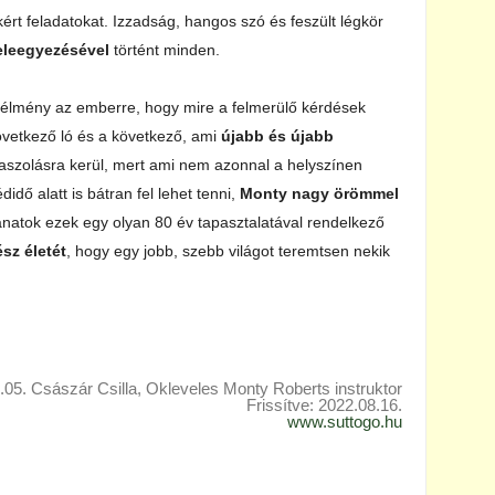
kért feladatokat. Izzadság, hangos szó és feszült légkör
eleegyezésével
történt minden.
ó élmény az emberre, hogy mire a felmerülő kérdések
övetkező ló és a következő, ami
újabb és újabb
aszolásra kerül, mert ami nem azonnal a helyszínen
dő alatt is bátran fel lehet tenni,
Monty nagy örömmel
llanatok ezek egy olyan 80 év tapasztalatával rendelkező
sz életét
, hogy egy jobb, szebb világot teremtsen nekik
.05. Császár Csilla, Okleveles Monty Roberts instruktor
Frissítve: 2022.08.16.
www.suttogo.hu