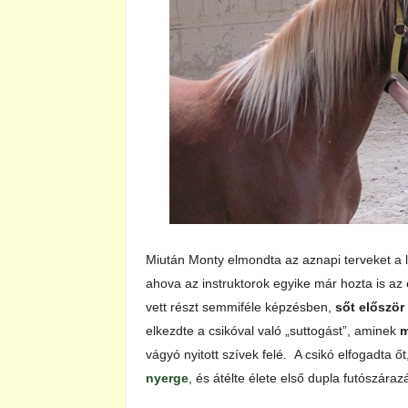
Miután Monty elmondta az aznapi terveket a
ahova az instruktorok egyike már hozta is az
vett részt semmiféle képzésben,
sőt először
elkezdte a csikóval való „suttogást”, aminek
m
vágyó nyitott szívek felé. A csikó elfogadta ő
nyerge
, és átélte élete első dupla futószáraz