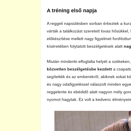
A tréning első napja
A reggeli napsütésben sorban érkeztek a kurz
várták a találkozást szeretett lovas hősükkel,
előkészítése mellett nagy figyelmet fordítottu
kíséretében folytatott beszélgetések alatt
nag
Miután mindenki elfoglalta helyét a székeken
közvetlen beszélgetésbe kezdett
a csapatta
segítették és az emberekről, akiknek sokat k
és nagy odafigyeléssel válaszolt minden egy
reggelente és ebédidő alatt nagyon mély gon
nyomot hagytak. Ez volt a kedvenc élményeim e