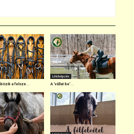
Lókiképzés
bözik a felsze...
A ‘vállat be’...