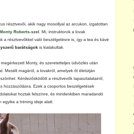
us résztvevői, akik nagy mosollyal az arcukon, izgatottan
Monty Roberts-szel
. Mi, instruktorok a lovak
nk a résztvevőkkel való beszélgetésre is, így a tea és kávé
yszerű barátságok
is kialakultak.
, megérkezett Monty, és szeretetteljes üdvözlés után
l. Mesélt magáról, a lovakról, amelyek őt életútján
öszönhet. Kérdezősködött a résztvevők tapasztalatairól,
es hozzászólásra. Ezek a csoportos beszélgetések
dolatokat hoztak felszínre, és mindenkiben maradandó
gyike a tréning ideje alatt.