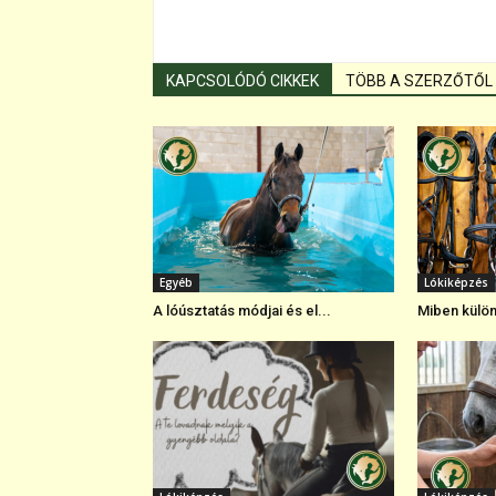
KAPCSOLÓDÓ CIKKEK
TÖBB A SZERZŐTŐL
Egyéb
Lókiképzés
A lóúsztatás módjai és el...
Miben külön