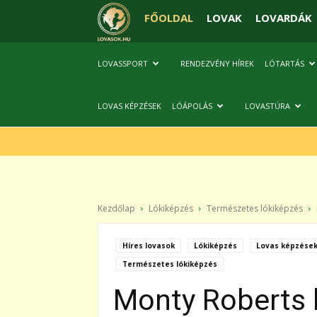
FŐOLDAL
LOVAK
LOVARDÁK
LOVASSPORT
RENDEZVÉNY HÍREK
LÓTARTÁS
LOVAS KÉPZÉSEK
LÓÁPOLÁS
LOVASTÚRA
Kezdőlap
Lókiképzés
Természetes lókiképzés
Híres lovasok
Lókiképzés
Lovas képzése
Természetes lókiképzés
Monty Roberts 