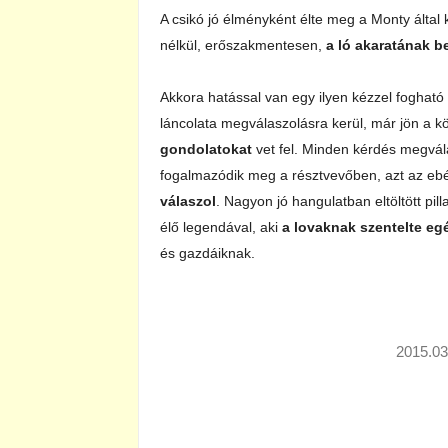
A csikó jó élményként élte meg a Monty által 
nélkül, erőszakmentesen,
a ló akaratának b
Akkora hatással van egy ilyen kézzel foghat
láncolata megválaszolásra kerül, már jön a k
gondolatokat
vet fel. Minden kérdés megvál
fogalmazódik meg a résztvevőben, azt az ebédi
válaszol
. Nagyon jó hangulatban eltöltött pi
élő legendával, aki
a lovaknak szentelte egé
és gazdáiknak.
2015.03