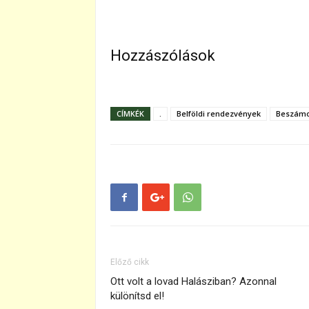
Hozzászólások
CÍMKÉK
.
Belföldi rendezvények
Beszámo
Előző cikk
Ott volt a lovad Halásziban? Azonnal
különítsd el!