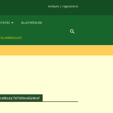
belépés
|
regisztráció
KTATÁS
ÁLLATVÉDELEM
TALOMBEKÜLDŐ
Iratkozz fel hírlevelünkre!