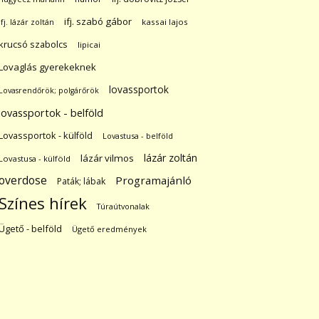
ifj. szabó gábor
ifj. lázár zoltán
kassai lajos
krucsó szabolcs
lipicai
Lovaglás gyerekeknek
lovassportok
Lovasrendőrök; polgárőrök
lovassportok - belföld
Lovassportok - külföld
Lovastusa - belföld
lázár zoltán
lázár vilmos
Lovastusa - külföld
overdose
Programajánló
Paták; lábak
Színes hírek
Túraútvonalak
Ügető - belföld
Ügető eredmények