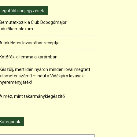
Legutóbbi bejegyzések
Bemutatkozik a Club Dobogómajor
üdülőkomplexum
A tökéletes lovastábor receptje
Kötőfék-dilemma a karámban
Készülj, mert idén nyáron minden lóval megtett
kilométer számít – indul a Vidékjáró lovasok
nyereményjáték!
A méz, mint takarmánykiegészítő
Kategóriák
tegóriák