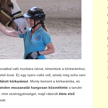
 lovakkal való munkára nézve, kimentünk a körkarámhoz,
 első lovat. Ez egy nyers csikó volt, amely még soha nem
 látott körkarámot
. Monty bement a körkarámba, és
inden mozzanatát hangosan közvetítette
a tanulni
t, mint vezéregyéniséget, majd rákerült
élete első
ását.