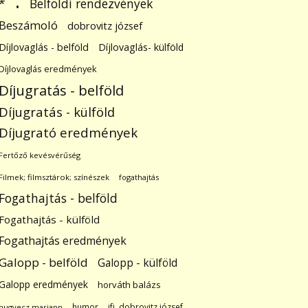
.
Belföldi rendezvények
*
Beszámoló
dobrovitz józsef
Díjlovaglás - belföld
Díjlovaglás- külföld
Díjlovaglás eredmények
Díjugratás - belföld
Díjugratás - külföld
Díjugrató eredmények
Fertőző kevésvérűség
Filmek; filmsztárok; színészek
fogathajtás
Fogathajtás - belföld
Fogathajtás - külföld
Fogathajtás eredmények
Galopp - belföld
Galopp - külföld
Galopp eredmények
horváth balázs
humor
ifj. dobrovitz józsef
hugyecz mariann