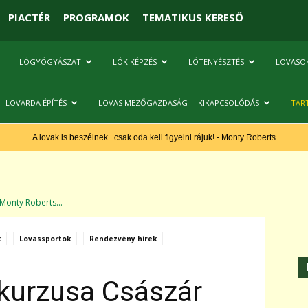
PIACTÉR
PROGRAMOK
TEMATIKUS KERESŐ
LÓGYÓGYÁSZAT
LÓKIKÉPZÉS
LÓTENYÉSZTÉS
LOVASO
LOVARDA ÉPÍTÉS
LOVAS MEZŐGAZDASÁG
KIKAPCSOLÓDÁS
TAR
A lovak is beszélnek...csak oda kell figyelni rájuk! - Monty Roberts
Monty Roberts...
k
Lovassportok
Rendezvény hírek
kurzusa Császár