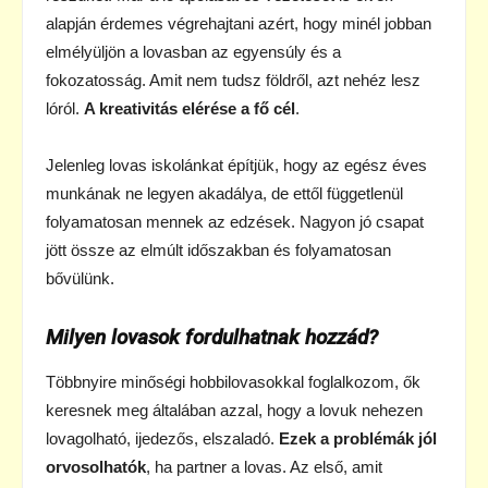
alapján érdemes végrehajtani azért, hogy minél jobban
elmélyüljön a lovasban az egyensúly és a
fokozatosság. Amit nem tudsz földről, azt nehéz lesz
lóról.
A kreativitás elérése a fő cél
.
Jelenleg lovas iskolánkat építjük, hogy az egész éves
munkának ne legyen akadálya, de ettől függetlenül
folyamatosan mennek az edzések. Nagyon jó csapat
jött össze az elmúlt időszakban és folyamatosan
bővülünk.
Milyen lovasok fordulhatnak hozzád?
Többnyire minőségi hobbilovasokkal foglalkozom, ők
keresnek meg általában azzal, hogy a lovuk nehezen
lovagolható, ijedezős, elszaladó.
Ezek a problémák jól
orvosolhatók
, ha partner a lovas. Az első, amit