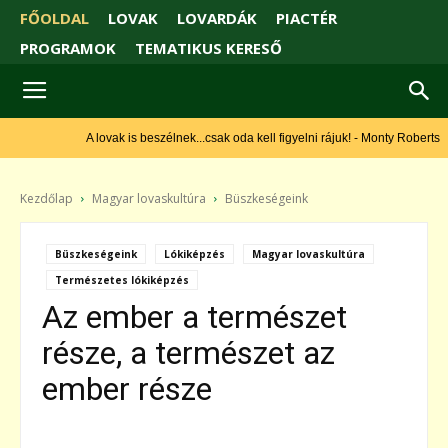
FŐOLDAL
LOVAK
LOVARDÁK
PIACTÉR
PROGRAMOK
TEMATIKUS KERESŐ
A lovak is beszélnek...csak oda kell figyelni rájuk! - Monty Roberts
Kezdőlap
Magyar lovaskultúra
Büszkeségeink
Büszkeségeink
Lókiképzés
Magyar lovaskultúra
Természetes lókiképzés
Az ember a természet
része, a természet az
ember része