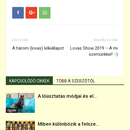
Előző cikk
Következő cikk
A három (lovas) lelkiállapot
Lovas Show 2019 – A mi
szemünkkel! :-)
KAPCSOLÓDÓ CIKKEK
TÖBB A SZERZŐTŐL
A lóúsztatás módjai és el...
Egyéb
Miben különbözik a felsze...