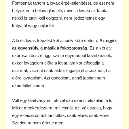
Fontosnak tartom a lovak érzéketlenítését, de ezt nem
helyezem a belovaglás elé, mivel a lovaknak kantár
nélkül is tudni kell dolgozni, nem ijedezhetnek egy
kutyától vagy nejlontól.
A ló és lovas képzést két alapelv köré építem.
Az egyik
az egyensúly, a másik a fokozatosság.
Ez a két elv
szorosan összefügg, szinte egymásból következnek,
akkor lovagolom előre a lovat, amikor elfogadja a
csizmát, viszont csak akkor fogadja el a csizmát, ha
előre lovagolom. Azt gondolom, ennél jobban nem
szemlélteti semmi.
Volt egy tanítványom, akivel szó szerint elszaladt a ló.
Mikor megkérdeztem, mit csinál, azt válaszolta, hogy
egy előadáson azt tanították, csak előre, csak előre.
Szerintem nem értette meg.