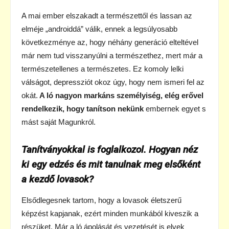
A mai ember elszakadt a természettől és lassan az
elméje „androiddá” válik, ennek a legsúlyosabb
következménye az, hogy néhány generáció elteltével
már nem tud visszanyúlni a természethez, mert már a
természetellenes a természetes. Ez komoly lelki
válságot, depressziót okoz úgy, hogy nem ismeri fel az
okát.
A ló nagyon markáns személyiség, elég erővel
rendelkezik, hogy tanítson nekünk
embernek egyet s
mást saját Magunkról.
Tanítványokkal is foglalkozol. Hogyan néz
ki egy edzés és mit tanulnak meg elsőként
a kezdő lovasok?
Elsődlegesnek tartom, hogy a lovasok életszerű
képzést kapjanak, ezért minden munkából kiveszik a
részüket. Már a ló ápolását és vezetését is elvek