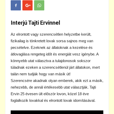
Interjú Tajti Ervinnel
Az elrontott vagy szerencsétlen helyzetbe került,
fizikailag is tönkretett lovak sorsa sajnos meg van
pecsételve. Ezeknek az állatoknak a kezelése és
átlovaglása rengeteg időt és energiát vesz igénybe. A
könnyebb utat választva a tulajdonosok sokszor
túladnak ezeken a szerencsétlenül járt állatokon, mert
talán nem tudják hogy van másik út!
Szerencsére akadnak olyan emberek, akik ezt a másik,
nehezebb, de annál értékesebb utat választják. Tajti
Ervin 25 évesen ült először lovon, közel 18 éve
foglalkozik lovakkal és elrontott lovak idomításával.