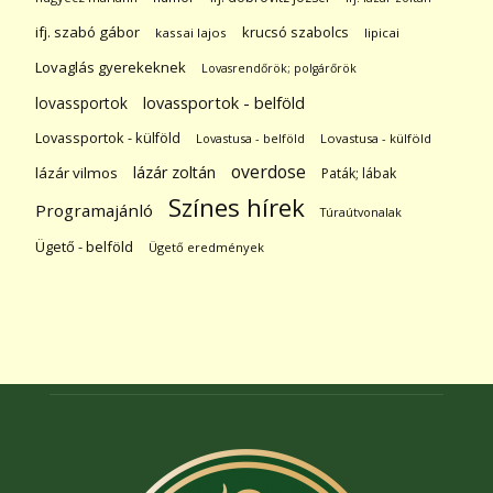
ifj. szabó gábor
krucsó szabolcs
kassai lajos
lipicai
Lovaglás gyerekeknek
Lovasrendőrök; polgárőrök
lovassportok
lovassportok - belföld
Lovassportok - külföld
Lovastusa - belföld
Lovastusa - külföld
overdose
lázár zoltán
lázár vilmos
Paták; lábak
Színes hírek
Programajánló
Túraútvonalak
Ügető - belföld
Ügető eredmények