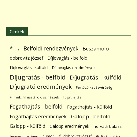
Címkék
.
Belföldi rendezvények
*
Beszámoló
dobrovitz józsef
Díjlovaglás - belföld
Díjlovaglás- külföld
Díjlovaglás eredmények
Díjugratás - belföld
Díjugratás - külföld
Díjugrató eredmények
Fertőző kevésvérűség
Filmek; filmsztárok; színészek
fogathajtás
Fogathajtás - belföld
Fogathajtás - külföld
Galopp - belföld
Fogathajtás eredmények
Galopp - külföld
Galopp eredmények
horváth balázs
humor
ifj. dobrovitz józsef
hugyecz mariann
ifj. lázár zoltán