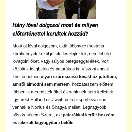
Hány lóval dolgozol most és milyen
előtörténettel kerültek hozzád?
Most öt lóval dolgozom, akik többnyire mostoha
körülmények közül jöttek, leselejtezték, nem lehetett
lovagolni őket, vagy súlyos betegséggel éltek. Volt
közöttük idegbeteg és patarákos is. Viszont ennek
köszönhetően
olyan származású lovakhoz jutottam,
amiről álmodni sem mertem
, hozzáteszem előttem
többen is megnézték őket és senkinek sem kellettek.
Így most Holland és Zweibrückeni sportlovaink is
vannak a Nónius és Shagya mellett. Legnagyobb
büszkeségem Szeret, aki
patarákkal került hozzám
és sikerült kigyógyítani belőle
.