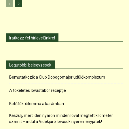
Iratkozz fel hírlevelünkre!
Legutóbbi bejegyzések
Bemutatkozik a Club Dobogómajor üdülőkomplexum
A tökéletes lovastábor receptje
Kötőfék-dilemma a karámban
Készülj, mert idén nyáron minden lóval megtett kilométer
számít – indul a Vidékjáró lovasok nyereményjáték!