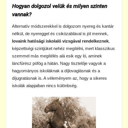
Hogyan dolgozol velük és milyen szinten
vannak?
Alternatív módszerekkel is dolgozom nyereg és kantár
nélkül, de nyereggel és csikózablával is jól mennek,
lovaink hatósági iskolaló vizsgával rendelkeznek
,
képzettségi szintjüket nehéz megítélni, mert klasszikus
szemmel más megítélés alá esik egy ló, aminek
láncfűrész pöfög a hátán. Nagy tisztelője vagyok a
hagyományos iskoláknak a díjlovaglásnak és a
díjugratásnak is. A véleményem az, hogy a sikeres
iskolák alapjaiban nincs különbség.