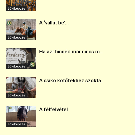
Lókiképzés
A ‘vállat be’...
Lókiképzés
Ha azt hinnéd már nincs m...
Lókiképzés
A csikó kötőfékhez szokta...
Lókiképzés
A félfelvétel
Lókiképzés