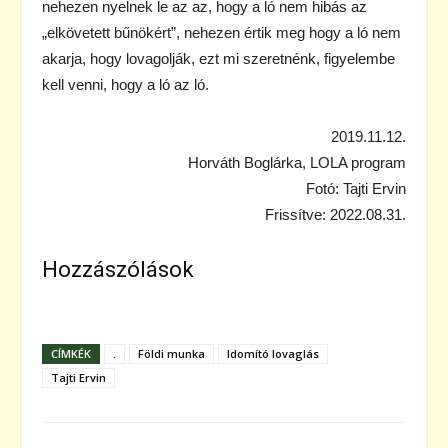
nehezen nyelnek le az az, hogy a ló nem hibás az
„elkövetett bűnökért”, nehezen értik meg hogy a ló nem
akarja, hogy lovagolják, ezt mi szeretnénk, figyelembe
kell venni, hogy a ló az ló.
2019.11.12.
Horváth Boglárka, LOLA program
Fotó: Tajti Ervin
Frissítve: 2022.08.31.
Hozzászólások
CÍMKÉK
.
Földi munka
Idomító lovaglás
Tajti Ervin