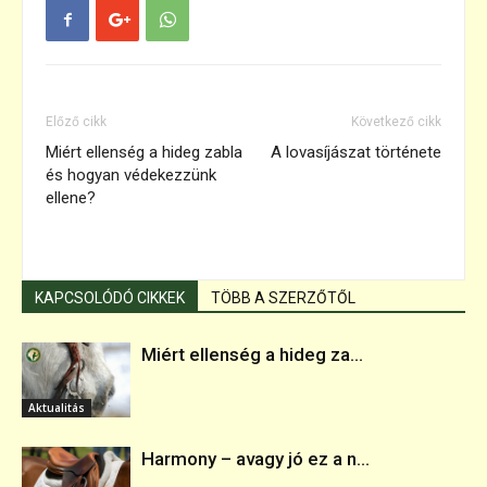
Előző cikk
Következő cikk
Miért ellenség a hideg zabla
A lovasíjászat története
és hogyan védekezzünk
ellene?
KAPCSOLÓDÓ CIKKEK
TÖBB A SZERZŐTŐL
Miért ellenség a hideg za...
Aktualitás
Harmony – avagy jó ez a n...