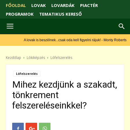
FŐOLDAL
LOVAK
LOVARDÁK
PIACTÉR
PROGRAMOK
TEMATIKUS KERESŐ
A lovak is beszélnek...csak oda kell figyelni rájuk! - Monty Roberts
Kezdőlap
Lókiképzés
Lófelszerelés
Lófelszerelés
Mihez kezdjünk a szakadt,
tönkrement
felszereléseinkkel?