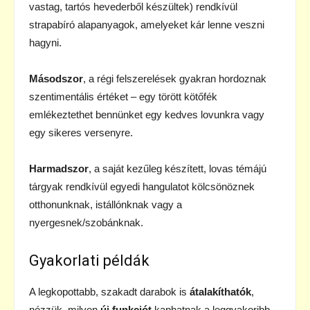
vastag, tartós hevederből készültek) rendkívül
strapabíró alapanyagok, amelyeket kár lenne veszni
hagyni.
Másodszor
, a régi felszerelések gyakran hordoznak
szentimentális értéket – egy törött kötőfék
emlékeztethet bennünket egy kedves lovunkra vagy
egy sikeres versenyre.
Harmadszor
, a saját kezűleg készített, lovas témájú
tárgyak rendkívül egyedi hangulatot kölcsönöznek
otthonunknak, istállónknak vagy a
nyergesnek/szobánknak.
Gyakorlati példák
A legkopottabb, szakadt darabok is
átalakíthatók
,
nézzük, milyen
új funkciót
kaphatnak a leggyakoribb