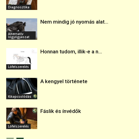
Diagnosztika
Nem mindig jó nyomás alat...
Alternatív
lógyógyászat
Honnan tudom, illik-e a n...
Lófelszerelés
A kengyel története
Kikapcsolódás
Fáslik és ínvédők
Lófelszerelés