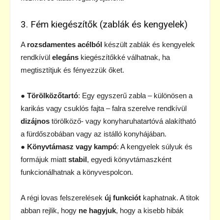
3. Fém kiegészítők (zablák és kengyelek)
A
rozsdamentes acélból
készült zablák és kengyelek
rendkívül
elegáns
kiegészítőkké válhatnak, ha
megtisztítjuk és fényezzük őket.
●
Törölközőtartó
: Egy egyszerű zabla – különösen a
karikás vagy csuklós fajta – falra szerelve rendkívül
dizájnos
törölköző- vagy konyharuhatartóvá alakítható
a fürdőszobában vagy az istálló konyhájában.
●
Könyvtámasz vagy kampó
: A kengyelek súlyuk és
formájuk miatt
stabil
, egyedi könyvtámaszként
funkcionálhatnak a könyvespolcon.
A régi lovas felszerelések
új funkciót
kaphatnak. A titok
abban rejlik, hogy
ne hagyjuk
, hogy a kisebb hibák