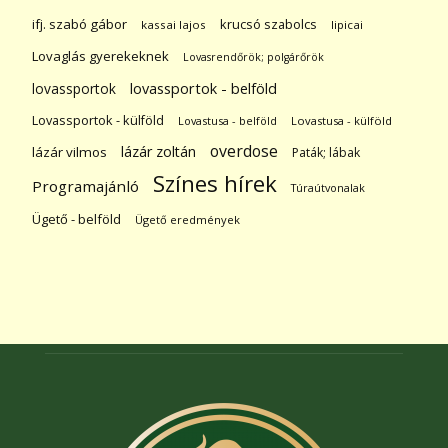
ifj. szabó gábor
krucsó szabolcs
kassai lajos
lipicai
Lovaglás gyerekeknek
Lovasrendőrök; polgárőrök
lovassportok
lovassportok - belföld
Lovassportok - külföld
Lovastusa - belföld
Lovastusa - külföld
overdose
lázár zoltán
lázár vilmos
Paták; lábak
Színes hírek
Programajánló
Túraútvonalak
Ügető - belföld
Ügető eredmények