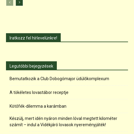
Iratkozz fel hírlevelünkre!
Legutóbbi bejegyzések
Bemutatkozik a Club Dobogómajor üdülőkomplexum
A tökéletes lovastábor receptje
Kötőfék-dilemma a karámban
Készülj, mert idén nyáron minden lóval megtett kilométer
számít – indul a Vidékjáró lovasok nyereményjáték!