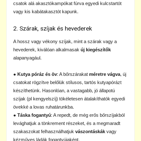
csatok alá akasztókampókat fúrva egyedi kulcstartót
vagy kis kabátakasztót kapunk.
2. Szárak, szíjak és hevederek
A hossz vagy vékony szíjak, mint a szárak vagy a
hevederek, kiválóan alkalmasak
új kiegészítők
alapanyagául.
●
Kutya póráz és öv
: A bőrszárakat
méretre vágva
, új
csatokat rögzítve belőlük stílusos, tartós kutyapórázt
készíthetünk. Hasonlóan, a vastagabb, jó állapotú
szíjak (pl kengyelszíj) tökéletesen átalakíthatók egyedi
övekké a lovas ruhatárunkba.
●
Táska fogantyú
: A repedt, de még erős bőrszíjakból
levághatjuk a tönkrement részeket, és a megmaradt
szakaszokat felhasználhatjuk
vászontáskák
vagy
kézműves ládák fogantyújaként.