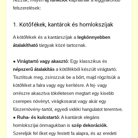
felszerelések:
1. Kötőfékek, kantárok és homlokszíjak
A kötőfékek és a kantárszíjak a
legkönnyebben
átalakítható
tárgyak közé tartoznak.
●
Virágtartó vagy akasztó
: Egy klasszikus és
népszerű átalakítás
a kötőfékből készült virágtartó.
Tisztítsuk meg, zsírozzuk be a bőrt, majd rögzítsük a
kötőféket a falra vagy egy kerítésre. A fej- vagy
orrészre akasztva tökéletesen megtart egy kisebb
cserepes növényt, virágkosarat vagy akár egy
fűszernövény-tartót, egyedi vidéki hangulatot teremtve.
●
Ruha- és kulcstartó
: A kantárok elegáns
homlokszíjai önmagukban is
szép dekorációk
.
Szereljük fel őket egy festett fa alapra, és az eredeti