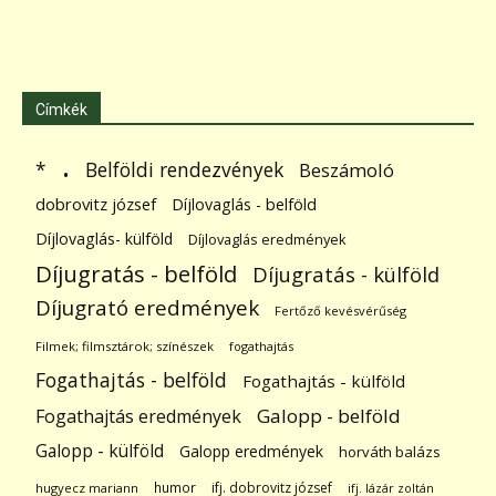
Címkék
.
Belföldi rendezvények
*
Beszámoló
dobrovitz józsef
Díjlovaglás - belföld
Díjlovaglás- külföld
Díjlovaglás eredmények
Díjugratás - belföld
Díjugratás - külföld
Díjugrató eredmények
Fertőző kevésvérűség
Filmek; filmsztárok; színészek
fogathajtás
Fogathajtás - belföld
Fogathajtás - külföld
Galopp - belföld
Fogathajtás eredmények
Galopp - külföld
Galopp eredmények
horváth balázs
humor
ifj. dobrovitz józsef
hugyecz mariann
ifj. lázár zoltán