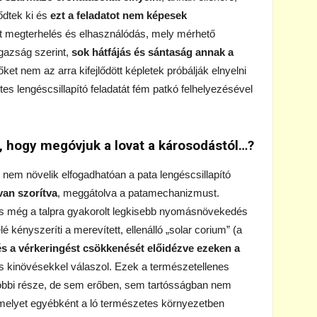
ődtek ki és
ezt a feladatot nem képesek
t megterhelés és elhasználódás, mely mérhető
gazság szerint,
sok hátfájás és sántaság annak a
ket nem az arra kifejlődött képletek próbálják elnyelni
s lengéscsillapító feladatát fém patkó felhelyezésével
, hogy megóvjuk a lovat a károsodástól…?
 nem növelik elfogadhatóan a pata lengéscsillapító
van szorítva
, meggátolva a patamechanizmust.
 és még a talpra gyakorolt legkisebb nyomásnövekedés
lé kényszeríti a merevített, ellenálló „solar corium” (a
s a vérkeringést csökkenését előidézve ezeken a
s kinövésekkel válaszol. Ezek a természetellenes
többi része, de sem erőben, sem tartósságban nem
melyet egyébként a ló természetes környezetben