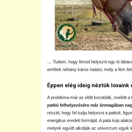
…
Tudom
, hogy fémet helyezni egy ló lábá
említek néhány káros hatást, mely a fém f
Éppen elég ideig néztük lovaink 
A probléma már az előtt kezdődik, mielőtt a 
patkó felhelyezésére már önmagában nag
részét, hogy fel tudja helyezni a patkót, fig
energikus eredeti formáját. A pata kúp alak
melyek együtt alkotják az univerzum egyik