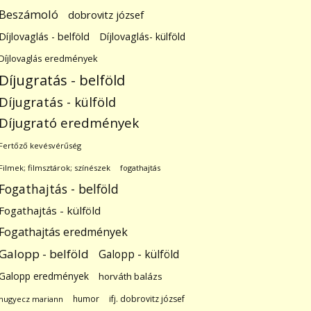
Beszámoló
dobrovitz józsef
Díjlovaglás - belföld
Díjlovaglás- külföld
Díjlovaglás eredmények
Díjugratás - belföld
Díjugratás - külföld
Díjugrató eredmények
Fertőző kevésvérűség
Filmek; filmsztárok; színészek
fogathajtás
Fogathajtás - belföld
Fogathajtás - külföld
Fogathajtás eredmények
Galopp - belföld
Galopp - külföld
Galopp eredmények
horváth balázs
humor
ifj. dobrovitz józsef
hugyecz mariann