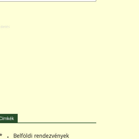
Címkék
.
Belföldi rendezvények
*