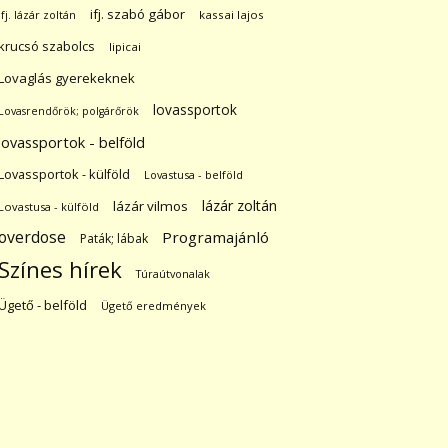
ifj. szabó gábor
ifj. lázár zoltán
kassai lajos
krucsó szabolcs
lipicai
Lovaglás gyerekeknek
lovassportok
Lovasrendőrök; polgárőrök
lovassportok - belföld
Lovassportok - külföld
Lovastusa - belföld
lázár zoltán
lázár vilmos
Lovastusa - külföld
overdose
Programajánló
Paták; lábak
Színes hírek
Túraútvonalak
Ügető - belföld
Ügető eredmények