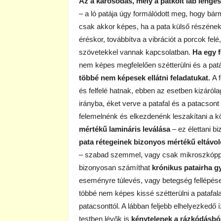
Az a károsodás, mely a patkolt láb lengés
– a ló patája úgy formálódott meg, hogy bárm
csak akkor képes, ha a pata külső részének,
éréskor, továbbítva a vibrációt a porcok fe
szövetekkel vannak kapcsolatban.
Ha egy f
nem képes megfelelően szétterülni és a pa
többé nem képesek ellátni feladatukat.
A 
és felfelé hatnak, ebben az esetben kizáróla
irányba, éket verve a patafal és a patacson
felemelnénk és elkezdenénk leszakítani a 
mértékű lamináris leválása
– ez élettani b
pata rétegeinek bizonyos mértékű eltávo
– szabad szemmel, vagy csak mikroszkóppal 
bizonyosan számíthat
krónikus patairha g
eseményre túlevés, vagy betegség fellépése e
többé nem képes kissé szétterülni a patafala
patacsonttól. A lábban feljebb elhelyezkedő 
testben lévők is
kénytelenek a rázkódásbó