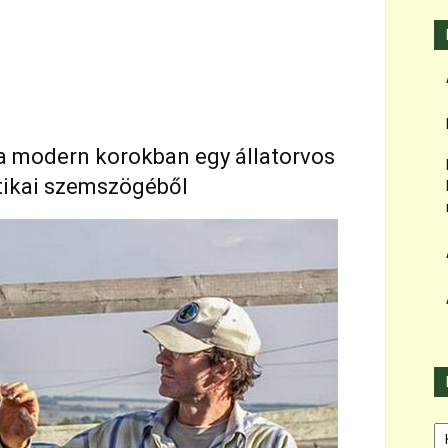
a modern korokban egy állatorvos
etikai szemszögéből
Ka