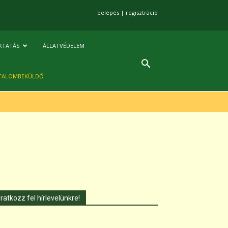
belépés
|
regisztráció
KTATÁS
ÁLLATVÉDELEM
TALOMBEKÜLDŐ
Iratkozz fel hírlevelünkre!