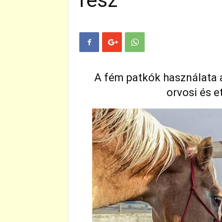
rész
A fém patkók használata 
orvosi és 