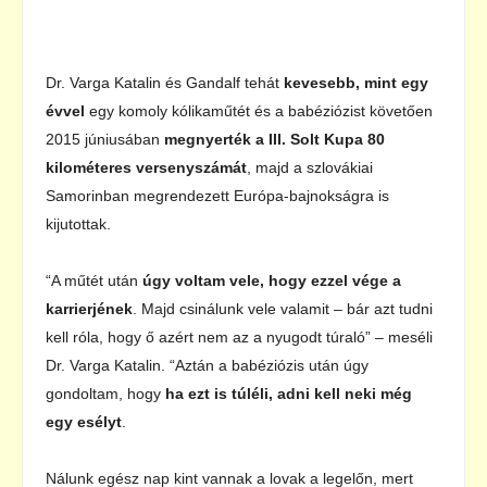
Dr. Varga Katalin és Gandalf tehát
kevesebb, mint egy
évvel
egy komoly kólikaműtét és a babéziózist követően
2015 júniusában
megnyerték a III. Solt Kupa 80
kilométeres versenyszámát
, majd a szlovákiai
Samorinban megrendezett Európa-bajnokságra is
kijutottak.
“A műtét után
úgy voltam vele, hogy ezzel vége a
karrierjének
. Majd csinálunk vele valamit – bár azt tudni
kell róla, hogy ő azért nem az a nyugodt túraló” – meséli
Dr. Varga Katalin. “Aztán a babéziózis után úgy
gondoltam, hogy
ha ezt is túléli, adni kell neki még
egy esélyt
.
Nálunk egész nap kint vannak a lovak a legelőn, mert