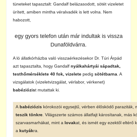
tüneteket tapasztalt: Gandalf belázasodott, sötét vizeletet
ürített, amiben mintha véralvadék is lett volna. Nem
habozott,
egy gyors telefon után már indultak is vissza
Dunaföldvárra.
A ló állatkórházba való visszaérkezésekor Dr. Túri Árpád
azt tapasztalta, hogy Gandalf
nyálkahártyái sápadtak,
testhőmérséklete 40 fok, vizelete
pedig
sötétbarna
. A
vizsgálatok (vizeletvizsgálat, vérlabor, vérkenet)
babéziózis
t mutattak ki.
A
babéziózis
kórokozói egysejtű, vérben élősködő paraziták,
teszik tönkre
. Világszerte számos állatfajt károsítanak, más 
szarvasmarhákat, mint a
lovak
at, és ismét egy ezektől eltérő
a
kutyák
ra.