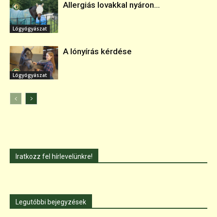
Allergiás lovakkal nyáron...
Lógyógyászat
A lónyírás kérdése
Lógyógyászat
Iratkozz fel hírlevelünkre!
Legutóbbi bejegyzések