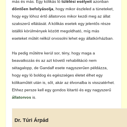
más és más. Egy kólikás ló
túlélési esélyeit
azonban
döntően befolyásolja
, hogy mikor észleled a tüneteket,
hogy egy lóhoz értő állatorvos mikor kezdi meg az állat
szakszerű ellátását. A kólikás esetek egy jelentős része
istállói körülmények között megoldható, míg más
eseteket műtét nélkül orvosolni lehet egy állatkórházban.
Ha pedig műtétre kerül sor, tény, hogy maga a
beavatkozás és az azt követő rehabilitáció nem
sétagalopp, de Gandalf esete nagyszerűen példázza,
hogy egy ló boldog és egészséges életet élhet egy
kólikaműtét után is, sőt, akár az élvonalba is visszatérhet.
Ehhez persze kell egy gondos lótartó és egy nagyszerű
állatorvos
is.
Dr. Túri Árpád