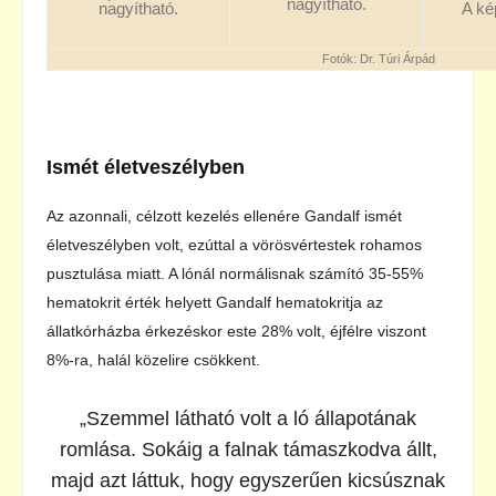
nagyítható.
A ké
nagyítható.
Fotók: Dr. Túri Árpád
Ismét életveszélyben
Az azonnali, célzott kezelés ellenére Gandalf ismét
életveszélyben volt, ezúttal a vörösvértestek rohamos
pusztulása miatt. A lónál normálisnak számító 35-55%
hematokrit érték helyett Gandalf hematokritja az
állatkórházba érkezéskor este 28% volt, éjfélre viszont
8%-ra, halál közelire csökkent.
„Szemmel látható volt a ló állapotának
romlása. Sokáig a falnak támaszkodva állt,
majd azt láttuk, hogy egyszerűen kicsúsznak