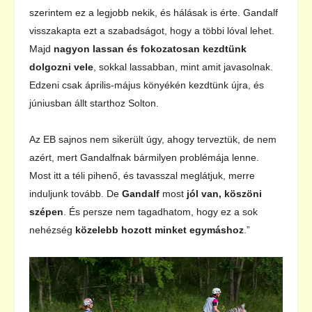
szerintem ez a legjobb nekik, és hálásak is érte. Gandalf
visszakapta ezt a szabadságot, hogy a többi lóval lehet.
Majd
nagyon lassan és fokozatosan kezdtünk
dolgozni vele
, sokkal lassabban, mint amit javasolnak.
Edzeni csak április-május könyékén kezdtünk újra, és
júniusban állt starthoz Solton.
Az EB sajnos nem sikerült úgy, ahogy terveztük, de nem
azért, mert Gandalfnak bármilyen problémája lenne.
Most itt a téli pihenő, és tavasszal meglátjuk, merre
induljunk tovább. De
Gandalf
most
jól van, köszöni
szépen
. És persze nem tagadhatom, hogy ez a sok
nehézség
közelebb hozott minket egymáshoz
.”