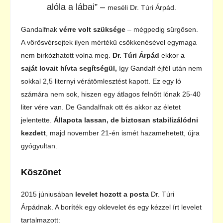
alóla a lábai” –
meséli Dr. Túri Árpád.
Gandalfnak
vérre volt szüksége
– mégpedig sürgősen.
A vörösvérsejtek ilyen mértékű csökkenésével egymaga
nem birkózhatott volna meg.
Dr. Túri Árpád
ekkor
a
saját lovait hívta segítségül,
így Gandalf éjfél után nem
sokkal 2,5 liternyi vérátömlesztést kapott. Ez egy ló
számára nem sok, hiszen egy átlagos felnőtt lónak 25-40
liter vére van. De Gandalfnak ott és akkor az életet
jelentette.
Állapota lassan, de biztosan stabilizálódni
kezdett
, majd november 21-én ismét hazamehetett, újra
gyógyultan.
Köszönet
2015 júniusában
levelet hozott a posta
Dr. Túri
Árpádnak. A boríték egy oklevelet és egy kézzel írt levelet
tartalmazott: