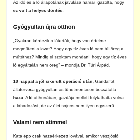
Az idő és a ló állapotának javulása hamar igazolta, hogy
ez volt a helyes döntés
.
Gyógyultan újra otthon
„Gyakran kérdezik a lótartók, hogy van értelme
megműteni a lovat? Hogy egy tíz éves ló nem túl öreg a
műtéthez? Mindig el szoktam mondani, hogy egy tíz éves
ló egyáltalán nem öreg” – mondja Dr. Túri Árpád.
10 nappal a jól sikerült
operáció után,
Gandalfot
állatorvosa gyógyultan és tünetmentesen bocsátotta
haza
. A ló otthonában, gazdája mellett folytathatta volna
a lábadozást, de az élet sajnos nem ilyen egyszerű.
Valami nem stimmel
Kata épp csak hazaérkezett lovával, amikor vészjósló