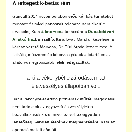
A rettegett k-betűs rém
Gandalf 2014 novemberében
erős kólikás tünetek
et
mutatott és mivel panaszait odahaza nem sikerült
orvosolni, Kata
állatorvos
a tanácsára
a
Dunaföldvári
Állatkórház
ba szállította
a lovat. Gandalf kezelését a
kórház vezető főorvosa, Dr. Túri Árpád kezdte meg. A
fizikális, műszeres és laborvizsgálatok a lótartó és az
állatorvos legrosszabb félelmeit igazolták:
a ló a vékonybél elzáródása miatt
életveszélyes állapotban volt.
Bár a vékonybelet érintő problémák
műtéti
megoldásai
nem tartoznak az egyszerű és veszélytelen
beavatkozások közé, mivel ez volt
az egyetlen
lehetőség Gandalf életének megmentésére
, Kata az
operáció mellett döntött.