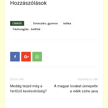
Hozzászólások
CÍMKÉK
.
Emésztés; gyomor
kólika
Távlovaglás - belföld
Előző cikk
Következő cikk
Meddig terjed még a
A magyar lovakat ünnepelte
fertőző kevésvérűség?
a vidék színe-java