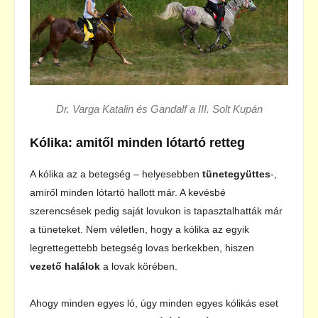
Dr. Varga Katalin és Gandalf a III. Solt Kupán
Kólika: amitől minden lótartó retteg
A kólika az a betegség – helyesebben
tünetegyüttes
-,
amiről minden lótartó hallott már. A kevésbé
szerencsések pedig saját lovukon is tapasztalhatták már
a tüneteket. Nem véletlen, hogy a kólika az egyik
legrettegettebb betegség lovas berkekben, hiszen
vezető halálok
a lovak körében.
Ahogy minden egyes ló, úgy minden egyes kólikás eset