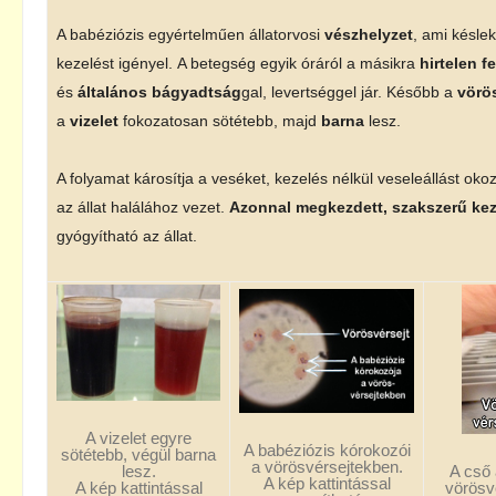
A babéziózis egyértelműen állatorvosi
vészhelyzet
, ami késlek
kezelést igényel. A betegség egyik óráról a másikra
hirtelen f
és
általános bágyadtság
gal, levertséggel jár. Később a
vörö
a
vizelet
fokozatosan sötétebb, majd
barna
lesz.
A folyamat károsítja a veséket, kezelés nélkül veseleállást ok
az állat halálához vezet.
Azonnal megkezdett, szakszerű kez
gyógyítható az állat.
A vizelet egyre
A babéziózis kórokozói
sötétebb, végül barna
a vörösvérsejtekben.
A cső 
lesz.
A kép kattintással
vörösvé
A kép kattintással