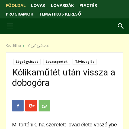
FŐOLDAL
LOVAK
LOVARDÁK
PIACTÉR
PROGRAMOK
TEMATIKUS KERESŐ
Kezdőlap
Lógyógyászat
Lógyógyászat
Lovassportok
Távlovaglás
Kólikaműtét után vissza a
dobogóra
Mi történik, ha szeretett lovad élete veszélybe