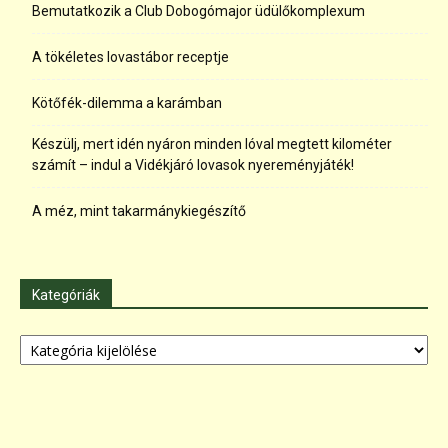
Bemutatkozik a Club Dobogómajor üdülőkomplexum
A tökéletes lovastábor receptje
Kötőfék-dilemma a karámban
Készülj, mert idén nyáron minden lóval megtett kilométer
számít – indul a Vidékjáró lovasok nyereményjáték!
A méz, mint takarmánykiegészítő
Kategóriák
Kategóriák