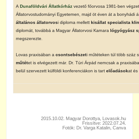
A
Dunaföldvári Állatkórház
vezető főorvosa 1981-ben végzet
Állatorvostudományi Egyetemen, majd öt éven át a bonyhádi áll
általános állatorvos
i diploma mellett
kisállat specialista kl
diplomát, továbbá a
Magyar Állatorvosi Kamara
lógyógyász s
megszerezte.
Lovas praxisában a
csontsebészet
i műtéteken túl több száz 
műtét
et is elvégezett már. Dr. Túri Árpád nemcsak a praxisá
belül szervezett külföldi konferenciákon is tart
előadások
at és
2015.10.02. Magyar Dorottya, Lovasok.hu
Frissítve: 2022.07.24.
Fotók: Dr. Varga Katalin, Canva