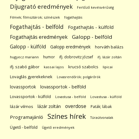
Díjugrató eredmények
Fertőző kevésvérűség
Filmek; filmsztárok; színészek
fogathajtás
Fogathajtás - belföld
Fogathajtás - külföld
Galopp - belföld
Fogathajtás eredmények
Galopp - külföld
Galopp eredmények
horváth balázs
humor
ifj. dobrovitz józsef
hugyecz mariann
ifj. lázár zoltán
ifj. szabó gábor
krucsó szabolcs
kassai lajos
lipicai
Lovaglás gyerekeknek
Lovasrendőrök; polgárőrök
lovassportok
lovassportok - belföld
Lovassportok - külföld
Lovastusa - belföld
Lovastusa - külföld
overdose
lázár zoltán
lázár vilmos
Paták; lábak
Színes hírek
Programajánló
Túraútvonalak
Ügető - belföld
Ügető eredmények