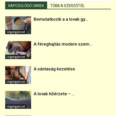
KAPCSOLÓDÓ CIKKEK
TÖBB A SZERZŐTŐL
Bemutatkozik a a lovak gy...
Lógyógyászat
A féreghajtás modern szem...
Lógyógyászat
A sántaság kezelése
Lógyógyászat
A lovak hőérzete – ...
Lógyógyászat