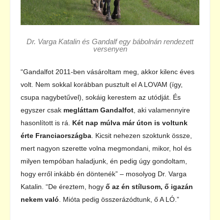
Dr. Varga Katalin és Gandalf egy bábolnán rendezett
versenyen
“Gandalfot 2011-ben vásároltam meg, akkor kilenc éves
volt. Nem sokkal korábban pusztult el A LOVAM (így,
csupa nagybetűvel), sokáig kerestem az utódját. És
egyszer csak
megláttam Gandalfot
, aki valamennyire
hasonlított is rá.
Két nap múlva már úton is voltunk
érte Franciaországba
. Kicsit nehezen szoktunk össze,
mert nagyon szerette volna megmondani, mikor, hol és
milyen tempóban haladjunk, én pedig úgy gondoltam,
hogy erről inkább én döntenék” – mosolyog Dr. Varga
Katalin. “De éreztem, hogy
ő az én stílusom, ő igazán
nekem való
. Mióta pedig összerázódtunk, ő A LÓ.”