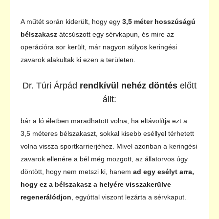
A műtét során kiderült, hogy egy
3,5 méter hosszúságú
bélszakasz
átcsúszott egy sérvkapun, és mire az
operációra sor került, már nagyon súlyos keringési
zavarok alakultak ki ezen a területen.
Dr. Túri Árpád
rendkívül nehéz döntés
előtt
állt:
bár a ló életben maradhatott volna, ha eltávolítja ezt a
3,5 méteres bélszakaszt, sokkal kisebb eséllyel térhetett
volna vissza sportkarrierjéhez. Mivel azonban a keringési
zavarok ellenére a bél még mozgott, az állatorvos úgy
döntött, hogy nem metszi ki, hanem
ad egy esélyt arra,
hogy ez a bélszakasz a helyére visszakerülve
regenerálódjon
, egyúttal viszont lezárta a sérvkaput.