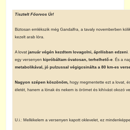
Tisztelt Főorvos Úr!
Biztosan emlékszik még Gandalfra, a tavaly novemberben kóli
kezelt arab lóra.
A lovat
január végén kezdtem lovagolni, áprilisban edzeni
.
egy versenyen
kipróbáltam óvatosan, terhelhető-e
. És a na
metabolikával, jó pulzussal végigcsinálta a 80 km-es vers
Nagyon szépen köszönöm,
hogy megmentette ezt a lovat, é
életét, hanem a lónak és nekem is örömet és kihívást okozó ve
U.i.: Mellékelem a versenyen kapott oklevelet, ez mindenképpen 