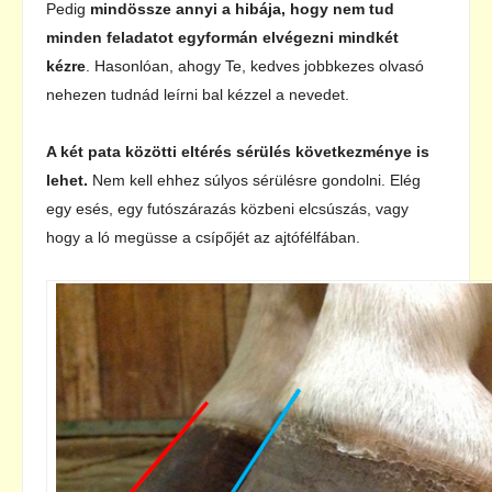
Pedig
mindössze annyi a hibája, hogy nem tud
minden feladatot egyformán elvégezni mindkét
kézre
. Hasonlóan, ahogy Te, kedves jobbkezes olvasó
nehezen tudnád leírni bal kézzel a nevedet.
A két pata közötti eltérés sérülés következménye is
lehet.
Nem kell ehhez súlyos sérülésre gondolni. Elég
egy esés, egy futószárazás közbeni elcsúszás, vagy
hogy a ló megüsse a csípőjét az ajtófélfában.