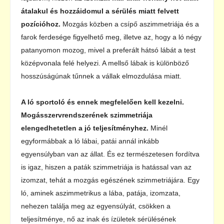
átalakul és hozzáidomul a sérülés miatt felvett
pozícióhoz.
Mozgás közben a csípő aszimmetriája és a
farok ferdesége figyelhető meg, illetve az, hogy a ló négy
patanyomon mozog, mivel a preferált hátsó lábát a test
középvonala felé helyezi. A mellső lábak is különböző
hosszúságúnak tűnnek a vállak elmozdulása miatt.
A ló sportoló és ennek megfelelően kell kezelni.
Mogásszervrendszerének szimmetriája
elengedhetetlen a jó teljesítményhez.
Minél
egyformábbak a ló lábai, patái annál inkább
egyensúlyban van az állat. És ez természetesen fordítva
is igaz, hiszen a paták szimmetriája is hatással van az
izomzat, tehát a mozgás egészének szimmetriájára. Egy
ló, aminek aszimmetrikus a lába, patája, izomzata,
nehezen találja meg az egyensúlyát, csökken a
teljesítménye, nő az inak és ízületek sérülésének