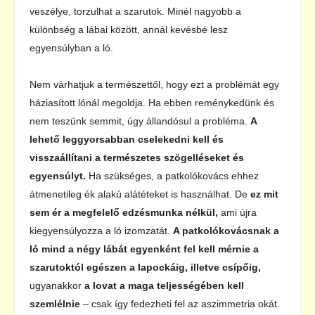
veszélye, torzulhat a szarutok. Minél nagyobb a
különbség a lábai között, annál kevésbé lesz
egyensúlyban a ló.
Nem várhatjuk a természettől, hogy ezt a problémát egy
háziasított lónál megoldja. Ha ebben reménykedünk és
nem teszünk semmit, úgy állandósul a probléma.
A
lehető leggyorsabban cselekedni kell és
visszaállítani a természetes szögelléseket és
egyensúlyt.
Ha szükséges, a patkolókovács ehhez
átmenetileg ék alakú alátéteket is használhat. De
ez mit
sem ér a megfelelő edzésmunka nélkül,
ami újra
kiegyensúlyozza a ló izomzatát.
A patkolókovácsnak a
ló mind a négy lábát egyenként fel kell mérnie a
szarutoktól egészen a lapockáig, illetve csípőig,
ugyanakkor
a lovat a maga teljességében kell
szemlélnie
– csak így fedezheti fel az aszimmetria okát.