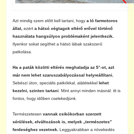
Azt mindig szem előtt kell tartani, hogy
a ló farmotoros
állat,
ezért
a hátsó végtagok eltérő erővel történő
használata hangsúlyos problémaként jelentkezik.
Ilyenkor sokat segíthet a hátsó lábak szakszerű
patkolása.
Ha a paták közötti eltérés meghaladja az 5°-ot, azt
már nem lehet szaruszabályozással helyreállítani.
Sebészi úton, speciális patkókkal, alátétekkel
lehet
kezelni, szinten tartani
. Mint annyi minden másnál: itt is
fontos, hogy időben cselekedjünk.
Természetesen
vannak csikókorban szerzett
sérülések, elváltozások is, melyek „természetes”
ferdeséghez vezetnek.
Leggyakrabban a növekedés