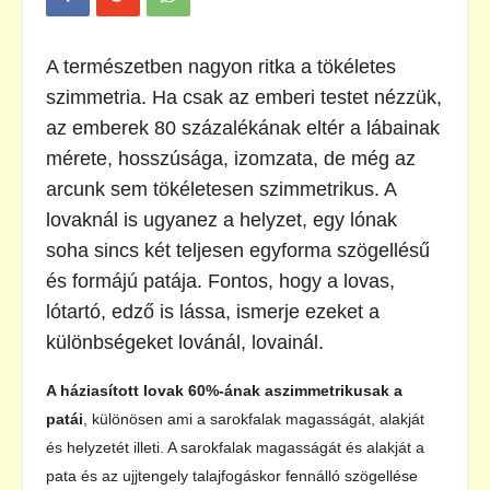
A természetben nagyon ritka a tökéletes
szimmetria. Ha csak az emberi testet nézzük,
az emberek 80 százalékának eltér a lábainak
mérete, hosszúsága, izomzata, de még az
arcunk sem tökéletesen szimmetrikus. A
lovaknál is ugyanez a helyzet, egy lónak
soha sincs két teljesen egyforma szögellésű
és formájú patája. Fontos, hogy a lovas,
lótartó, edző is lássa, ismerje ezeket a
különbségeket lovánál, lovainál.
A háziasított lovak 60%-ának aszimmetrikusak a
patái
, különösen ami a sarokfalak magasságát, alakját
és helyzetét illeti. A sarokfalak magasságát és alakját a
pata és az ujjtengely talajfogáskor fennálló szögellése