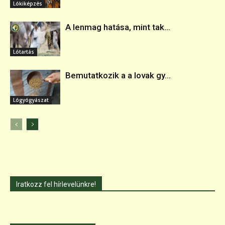
Lókiképzés
A lenmag hatása, mint tak...
Lótartás
Bemutatkozik a a lovak gy...
Lógyógyászat
Iratkozz fel hírlevelünkre!