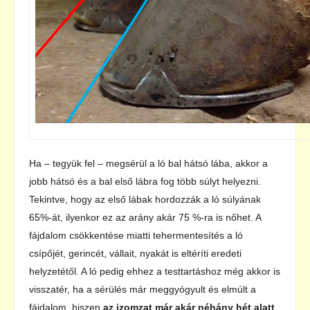
Ha – tegyük fel – megsérül a ló bal hátsó lába, akkor a
jobb hátsó és a bal első lábra fog több súlyt helyezni.
Tekintve, hogy az első lábak hordozzák a ló súlyának
65%-át, ilyenkor ez az arány akár 75 %-ra is nőhet. A
fájdalom csökkentése miatti tehermentesítés a ló
csípőjét, gerincét, vállait, nyakát is eltéríti eredeti
helyzetétől. A ló pedig ehhez a testtartáshoz még akkor is
visszatér, ha a sérülés már meggyógyult és elmúlt a
fájdalom, hiszen
az izomzat már akár néhány hét alatt