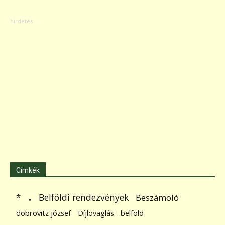
Címkék
.
Belföldi rendezvények
*
Beszámoló
dobrovitz józsef
Díjlovaglás - belföld