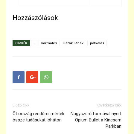
Hozzászólások
CÍMKÉK
.
körmölés
Paták; lábak
patkolás
Előző cikk
Következő cikk
Öt ország rendőrei mérték
Nagyszerű formával nyert
össze tudásukat lóháton
Opium Bullet a Kincsem
Parkban