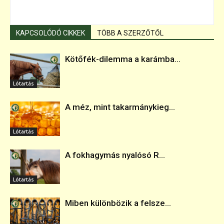
KAPCSOLÓDÓ CIKKEK
TÖBB A SZERZŐTŐL
Kötőfék-dilemma a karámba...
Lótartás
A méz, mint takarmánykieg...
Lótartás
A fokhagymás nyalósó R...
Lótartás
Miben különbözik a felsze...