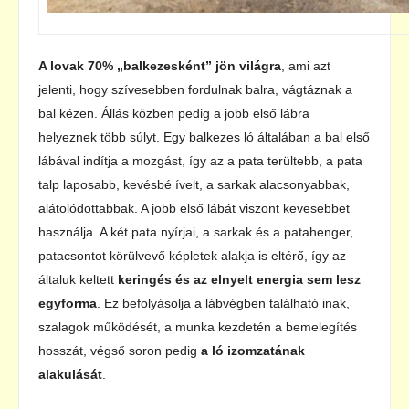
A lovak 70% „balkezesként” jön világra
, ami azt
jelenti, hogy szívesebben fordulnak balra, vágtáznak a
bal kézen. Állás közben pedig a jobb első lábra
helyeznek több súlyt. Egy balkezes ló általában a bal első
lábával indítja a mozgást, így az a pata terültebb, a pata
talp laposabb, kevésbé ívelt, a sarkak alacsonyabbak,
alátolódottabbak. A jobb első lábát viszont kevesebbet
használja. A két pata nyírjai, a sarkak és a patahenger,
patacsontot körülvevő képletek alakja is eltérő, így az
általuk keltett
keringés és az elnyelt energia sem lesz
egyforma
. Ez befolyásolja a lábvégben található inak,
szalagok működését, a munka kezdetén a bemelegítés
hosszát, végső soron pedig
a ló izomzatának
alakulását
.