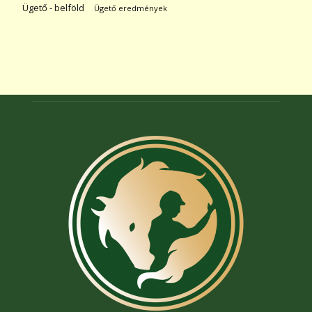
Ügető - belföld
Ügető eredmények