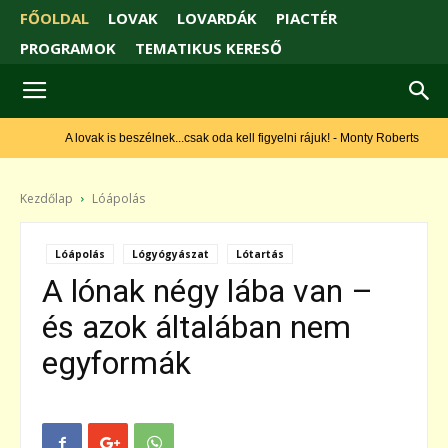
FŐOLDAL
LOVAK
LOVARDÁK
PIACTÉR
PROGRAMOK
TEMATIKUS KERESŐ
A lovak is beszélnek...csak oda kell figyelni rájuk! - Monty Roberts
Kezdőlap
Lóápolás
Lóápolás
Lógyógyászat
Lótartás
A lónak négy lába van –
és azok általában nem
egyformák