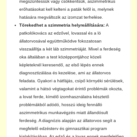
megszüntessük vagy csökkentsük, aszimmetrikus
erőhatásokat kell kelteni a paták felől is, melynek
hatására megváltozik az izomzat terhelése.
Törekedhet a szimmetria helyreállítására:
A
patkolókovács az edzővel, lovassal és a ló
állatorvosával együttműködve fokozatosan
visszaállítja a két láb szimmetriáját. Mivel a ferdeség
oka általában a test középpontjához közeli
képleteknél keresendő, az első lépés ennek
diagnosztizálása és kezelése, ami az állatorvos
feladata. Gyakori a hátfájás, csípő környéki sérülések,
valamint a hátsó végtagokat érintő problémák okozta,
a lovat ferde, kímélő izomhasználatra késztető
problémákból adódó, hosszú ideig fennálló
aszimmetrikus munkavégzés miatt állandósult
ferdeség. A diagnózis alapján az állatorvos segít a
megfelelő edzésterv és gimnasztikai program
kialakításában. Az edző és a lovas ennek megfelelően