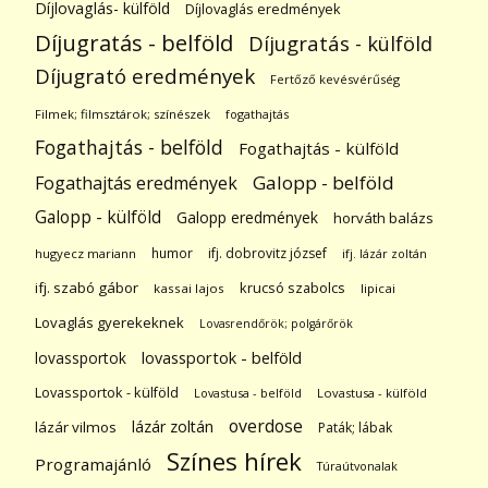
Díjlovaglás- külföld
Díjlovaglás eredmények
Díjugratás - belföld
Díjugratás - külföld
Díjugrató eredmények
Fertőző kevésvérűség
Filmek; filmsztárok; színészek
fogathajtás
Fogathajtás - belföld
Fogathajtás - külföld
Galopp - belföld
Fogathajtás eredmények
Galopp - külföld
Galopp eredmények
horváth balázs
humor
ifj. dobrovitz józsef
hugyecz mariann
ifj. lázár zoltán
ifj. szabó gábor
krucsó szabolcs
kassai lajos
lipicai
Lovaglás gyerekeknek
Lovasrendőrök; polgárőrök
lovassportok
lovassportok - belföld
Lovassportok - külföld
Lovastusa - belföld
Lovastusa - külföld
overdose
lázár zoltán
lázár vilmos
Paták; lábak
Színes hírek
Programajánló
Túraútvonalak