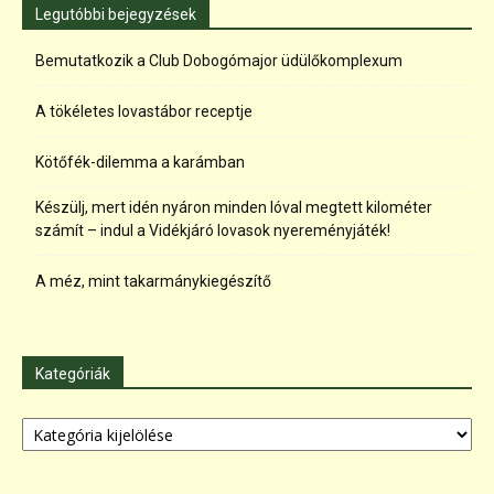
Legutóbbi bejegyzések
Bemutatkozik a Club Dobogómajor üdülőkomplexum
A tökéletes lovastábor receptje
Kötőfék-dilemma a karámban
Készülj, mert idén nyáron minden lóval megtett kilométer
számít – indul a Vidékjáró lovasok nyereményjáték!
A méz, mint takarmánykiegészítő
Kategóriák
Kategóriák