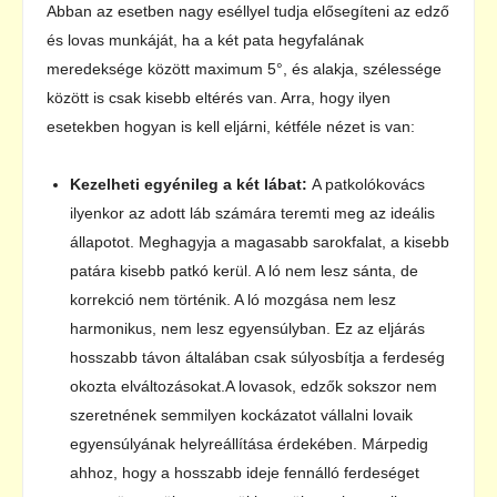
Abban az esetben nagy eséllyel tudja elősegíteni az edző
és lovas munkáját, ha a két pata hegyfalának
meredeksége között maximum 5°, és alakja, szélessége
között is csak kisebb eltérés van. Arra, hogy ilyen
esetekben hogyan is kell eljárni, kétféle nézet is van:
Kezelheti egyénileg a két lábat:
A patkolókovács
ilyenkor az adott láb számára teremti meg az ideális
állapotot. Meghagyja a magasabb sarokfalat, a kisebb
patára kisebb patkó kerül. A ló nem lesz sánta, de
korrekció nem történik. A ló mozgása nem lesz
harmonikus, nem lesz egyensúlyban. Ez az eljárás
hosszabb távon általában csak súlyosbítja a ferdeség
okozta elváltozásokat.A lovasok, edzők sokszor nem
szeretnének semmilyen kockázatot vállalni lovaik
egyensúlyának helyreállítása érdekében. Márpedig
ahhoz, hogy a hosszabb ideje fennálló ferdeséget