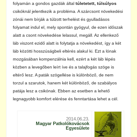
folyamán a gondos gazdák által
túletetett, túlsúlyos
csikóknál jelentkezik a probléma. A szárcsont növekedési
zónái nem bírják a túlzott terhelést és gyulladásos
folyamat indul el, mely spontán gyógyul, de ezen időszak
alatt a csont növekedése lelassul, megáll. Az ellenkező
láb viszont ezidő alatt is folytatja a növekedést, így a két
láb közötti hosszúságbeli eltérés alakul ki. Ezt a lónak
mozgásában kompenzálnia kell, ezért a két láb lépés
közben a levegőben leírt íve és a talajfogás szöge is
eltérő lesz. A paták szögellése is különböző, de nem
torzul a szarutok, hanem két különböző, de szabályos
patája lesz a csikónak. Ebben az esetben a lehető
legnagyobb komfort elérése és fenntartása lehet a cél.
2014.06.23.
Magyar Patkolókovácsok
Egyesülete