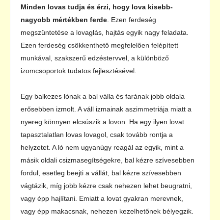
Minden lovas tudja és érzi, hogy lova kisebb-
nagyobb mértékben ferde
. Ezen ferdeség
megszüntetése a lovaglás, hajtás egyik nagy feladata.
Ezen ferdeség csökkenthető megfelelően felépített
munkával, szakszerű edzéstervvel, a különböző
izomcsoportok tudatos fejlesztésével.
Egy balkezes lónak a bal válla és farának jobb oldala
erősebben izmolt. A váll izmainak aszimmetriája miatt a
nyereg könnyen elcsúszik a lovon. Ha egy ilyen lovat
tapasztalatlan lovas lovagol, csak tovább rontja a
helyzetet. A ló nem ugyanúgy reagál az egyik, mint a
másik oldali csizmasegítségekre, bal kézre szívesebben
fordul, esetleg beejti a vállát, bal kézre szívesebben
vágtázik, míg jobb kézre csak nehezen lehet beugratni,
vagy épp hajlítani. Emiatt a lovat gyakran merevnek,
vagy épp makacsnak, nehezen kezelhetőnek bélyegzik.