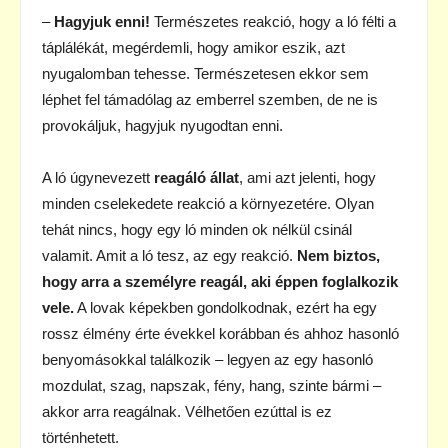
–
Hagyjuk enni!
Természetes reakció, hogy a ló félti a
táplálékát, megérdemli, hogy amikor eszik, azt
nyugalomban tehesse. Természetesen ekkor sem
léphet fel támadólag az emberrel szemben, de ne is
provokáljuk, hagyjuk nyugodtan enni.
A ló úgynevezett
reagáló állat
, ami azt jelenti, hogy
minden cselekedete reakció a környezetére. Olyan
tehát nincs, hogy egy ló minden ok nélkül csinál
valamit. Amit a ló tesz, az egy reakció.
Nem biztos,
hogy arra a személyre reagál, aki éppen foglalkozik
vele.
A lovak képekben gondolkodnak, ezért ha egy
rossz élmény érte évekkel korábban és ahhoz hasonló
benyomásokkal találkozik – legyen az egy hasonló
mozdulat, szag, napszak, fény, hang, szinte bármi –
akkor arra reagálnak. Vélhetően ezúttal is ez
történhetett.