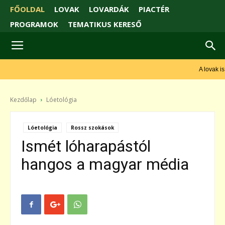
FŐOLDAL
LOVAK
LOVARDÁK
PIACTÉR
PROGRAMOK
TEMATIKUS KERESŐ
A lovak is
beszélnek...csak oda kell figyelni rájuk! - Monty Roberts
Kezdőlap
Lóetológia
Lóetológia
Rossz szokások
Ismét lóharapástól
hangos a magyar média