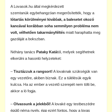
A Lovasok.hu által megkérdezett
szemtanúk egybehangzóan megerősítették, hogy a
lótartás körülményei kiválóak, a balesetet okozó
kancával korábban
soha semmilyen
probléma nem
volt, vélhetően takarmányféltés
miatt haraphatta meg
gazdáját a bokszban.
Néhány tanács
Pataky Katá
tól, melyek segíthetnek
elkerülni a hasonló helyzeteket:
–
Tisztázzuk a rangsort!
A lovaknak szükségük van
egy vezetőre, akiben bíznak. Ez a túlélésük egyik
kulcsa. Ha az ember a vezető szerepét nem tölti be,
akkor a ló fogja.
–
Olvassunk a jelekből!
A lovaké egy testbeszédre
épülő néma nyelv, épp ezért fontos, hogy a lovas