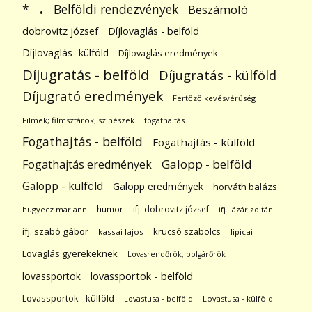
.
Belföldi rendezvények
*
Beszámoló
dobrovitz józsef
Díjlovaglás - belföld
Díjlovaglás- külföld
Díjlovaglás eredmények
Díjugratás - belföld
Díjugratás - külföld
Díjugrató eredmények
Fertőző kevésvérűség
Filmek; filmsztárok; színészek
fogathajtás
Fogathajtás - belföld
Fogathajtás - külföld
Galopp - belföld
Fogathajtás eredmények
Galopp - külföld
Galopp eredmények
horváth balázs
humor
ifj. dobrovitz józsef
hugyecz mariann
ifj. lázár zoltán
ifj. szabó gábor
krucsó szabolcs
kassai lajos
lipicai
Lovaglás gyerekeknek
Lovasrendőrök; polgárőrök
lovassportok
lovassportok - belföld
Lovassportok - külföld
Lovastusa - belföld
Lovastusa - külföld