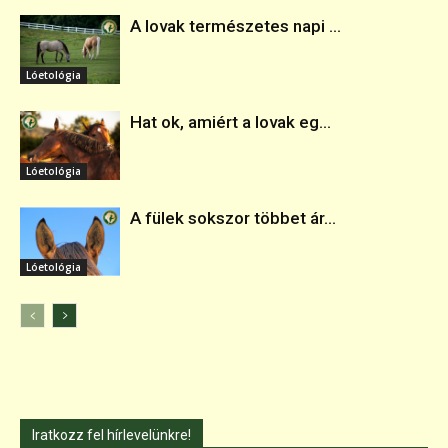
A lovak természetes napi ...
Lóetológia
Hat ok, amiért a lovak eg...
Lóetológia
A fülek sokszor többet ár...
Lóetológia
Iratkozz fel hírlevelünkre!