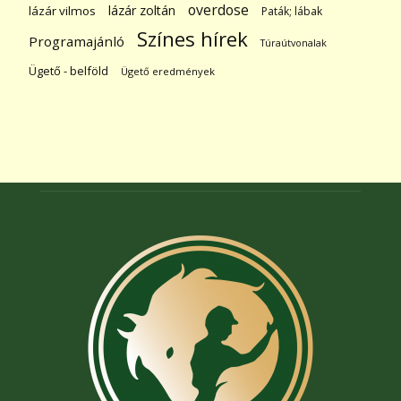
overdose
lázár zoltán
lázár vilmos
Paták; lábak
Színes hírek
Programajánló
Túraútvonalak
Ügető - belföld
Ügető eredmények