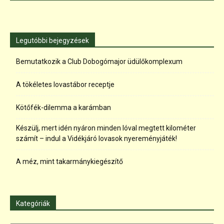
Legutóbbi bejegyzések
Bemutatkozik a Club Dobogómajor üdülőkomplexum
A tökéletes lovastábor receptje
Kötőfék-dilemma a karámban
Készülj, mert idén nyáron minden lóval megtett kilométer
számít – indul a Vidékjáró lovasok nyereményjáték!
A méz, mint takarmánykiegészítő
Kategóriák
Kategóriák