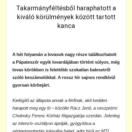
Takarmányféltésből haraphatott a
kiváló körülmények között tartott
kanca
A hét folyamán a lovasok nagy része találkozhatott
a Pápateszér egyik lovardájában történt súlyos, még
lovas körökben is felettébb szokatlan balesetről
szóló beszámolókkal.
A rossz hír sajnos rendkívül
gyorsan körbejárt.
Kielégítő az állapota annak a férfinak, akit kedden
harapott meg egy ló – közölte Rácz Jenő, a veszprémi
Cholnoky Ferenc Kórház főigazgatója szerdán. Jelenleg
az intenzív osztályon ápolják, gyógyítása a
végtagmegtartás irányába halad, adta hírül az MTI