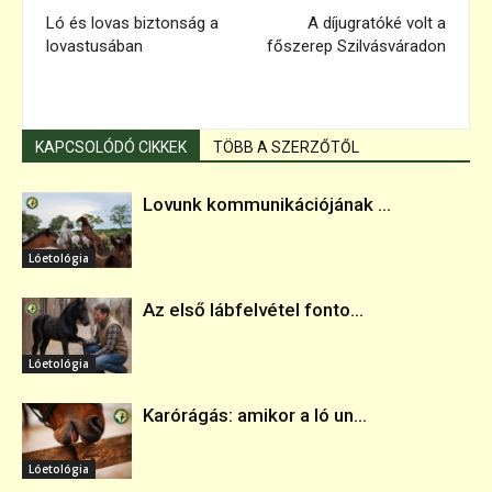
Ló és lovas biztonság a
A díjugratóké volt a
lovastusában
főszerep Szilvásváradon
KAPCSOLÓDÓ CIKKEK
TÖBB A SZERZŐTŐL
Lovunk kommunikációjának ...
Lóetológia
Az első lábfelvétel fonto...
Lóetológia
Karórágás: amikor a ló un...
Lóetológia