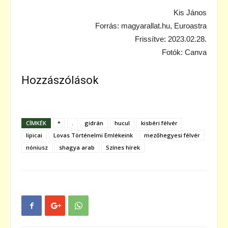
Kis János
Forrás: magyarallat.hu, Euroastra
Frissítve: 2023.02.28.
Fotók: Canva
Hozzászólások
CÍMKÉK
*
.
gidrán
hucul
kisbéri félvér
lipicai
Lovas Történelmi Emlékeink
mezőhegyesi félvér
nóniusz
shagya arab
Színes hírek