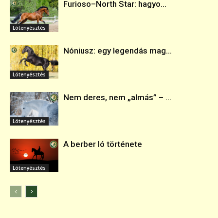
Furioso–North Star: hagyo...
Lótenyésztés
Nóniusz: egy legendás mag...
Lótenyésztés
Nem deres, nem „almás” – ...
Lótenyésztés
A berber ló története
Lótenyésztés