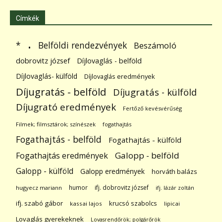
Címkék
.
Belföldi rendezvények
*
Beszámoló
dobrovitz józsef
Díjlovaglás - belföld
Díjlovaglás- külföld
Díjlovaglás eredmények
Díjugratás - belföld
Díjugratás - külföld
Díjugrató eredmények
Fertőző kevésvérűség
Filmek; filmsztárok; színészek
fogathajtás
Fogathajtás - belföld
Fogathajtás - külföld
Galopp - belföld
Fogathajtás eredmények
Galopp - külföld
Galopp eredmények
horváth balázs
humor
ifj. dobrovitz józsef
hugyecz mariann
ifj. lázár zoltán
ifj. szabó gábor
krucsó szabolcs
kassai lajos
lipicai
Lovaglás gyerekeknek
Lovasrendőrök; polgárőrök