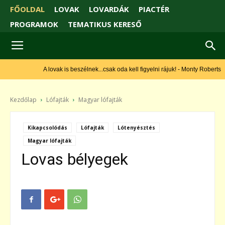
FŐOLDAL
LOVAK
LOVARDÁK
PIACTÉR
PROGRAMOK
TEMATIKUS KERESŐ
A lovak is beszélnek...csak oda kell figyelni rájuk! - Monty Roberts
Kezdőlap
Lófajták
Magyar lófajták
Kikapcsolódás
Lófajták
Lótenyésztés
Magyar lófajták
Lovas bélyegek