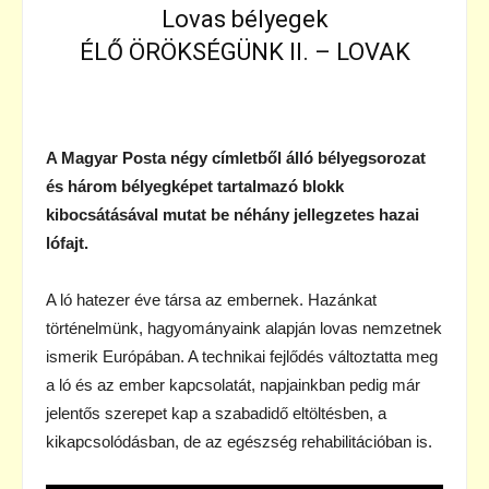
Lovas bélyegek
ÉLŐ ÖRÖKSÉGÜNK II. – LOVAK
A Magyar Posta négy címletből álló bélyegsorozat
és három bélyegképet tartalmazó blokk
kibocsátásával mutat be néhány jellegzetes hazai
lófajt.
A ló hatezer éve társa az embernek. Hazánkat
történelmünk, hagyományaink alapján lovas nemzetnek
ismerik Európában. A technikai fejlődés változtatta meg
a ló és az ember kapcsolatát, napjainkban pedig már
jelentős szerepet kap a szabadidő eltöltésben, a
kikapcsolódásban, de az egészség rehabilitációban is.