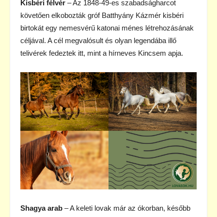
Kisbéri félvér
– Az 1848-49-es szabadságharcot
követően elkobozták gróf Batthyány Kázmér kisbéri
birtokát egy nemesvérű katonai ménes létrehozásának
céljával. A cél megvalósult és olyan legendába illő
telivérek fedeztek itt, mint a hírneves Kincsem apja.
Shagya arab
– A keleti lovak már az ókorban, később