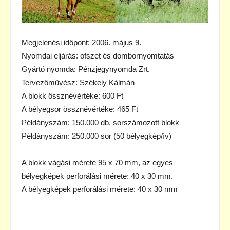
Megjelenési időpont: 2006. május 9.
Nyomdai eljárás: ofszet és dombornyomtatás
Gyártó nyomda: Pénzjegynyomda Zrt.
Tervezőművész: Székely Kálmán
A blokk össznévértéke: 600 Ft
A bélyegsor össznévértéke: 465 Ft
Példányszám: 150.000 db, sorszámozott blokk
Példányszám: 250.000 sor (50 bélyegkép/ív)
A blokk vágási mérete 95 x 70 mm, az egyes
bélyegképek perforálási mérete: 40 x 30 mm.
A bélyegképek perforálási mérete: 40 x 30 mm