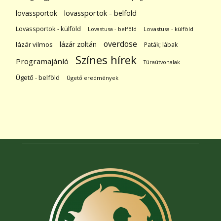
lovassportok
lovassportok - belföld
Lovassportok - külföld
Lovastusa - belföld
Lovastusa - külföld
overdose
lázár zoltán
lázár vilmos
Paták; lábak
Színes hírek
Programajánló
Túraútvonalak
Ügető - belföld
Ügető eredmények