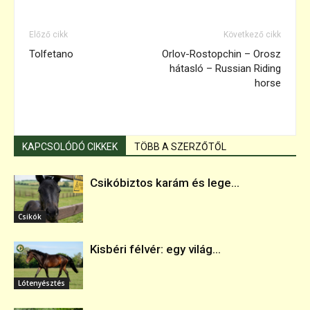
Előző cikk
Következő cikk
Tolfetano
Orlov-Rostopchin – Orosz
hátasló – Russian Riding
horse
KAPCSOLÓDÓ CIKKEK
TÖBB A SZERZŐTŐL
Csikóbiztos karám és lege...
Csikók
Kisbéri félvér: egy világ...
Lótenyésztés