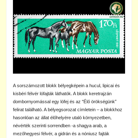
A sorszámozott blokk bélyegképein a hucul, lipicai és
kisbéri félvér lófajták láthatók. A blokk keretrajzán
dombornyomással egy lófej és az “Élő örökségünk”
felirat található. A bélyegsorozat címletein – a blokkhoz
hasonlóan az állat élőhelyére utaló környezetben,
névérték szerinti sorrendben -a shagya arab, a
mezőhegyesi félvér, a gidrán és a nóniusz fajták