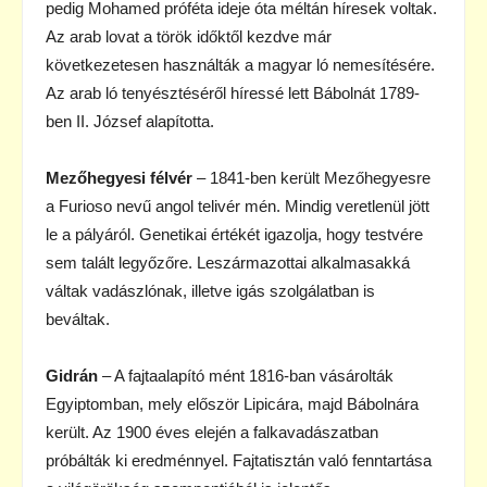
pedig Mohamed próféta ideje óta méltán híresek voltak.
Az arab lovat a török időktől kezdve már
következetesen használták a magyar ló nemesítésére.
Az arab ló tenyésztéséről híressé lett Bábolnát 1789-
ben II. József alapította.
Mezőhegyesi félvér
– 1841-ben került Mezőhegyesre
a Furioso nevű angol telivér mén. Mindig veretlenül jött
le a pályáról. Genetikai értékét igazolja, hogy testvére
sem talált legyőzőre. Leszármazottai alkalmasakká
váltak vadászlónak, illetve igás szolgálatban is
beváltak.
Gidrán
– A fajtaalapító mént 1816-ban vásárolták
Egyiptomban, mely először Lipicára, majd Bábolnára
került. Az 1900 éves elején a falkavadászatban
próbálták ki eredménnyel. Fajtatisztán való fenntartása