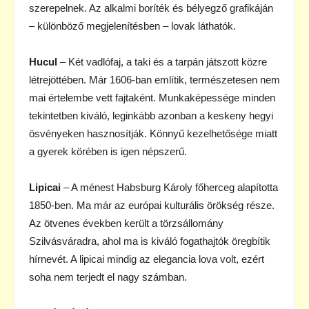
szerepelnek. Az alkalmi boríték és bélyegző grafikáján
– különböző megjelenítésben – lovak láthatók.
Hucul
– Két vadlófaj, a taki és a tarpán játszott közre
létrejöttében. Már 1606-ban említik, természetesen nem
mai értelembe vett fajtaként. Munkaképessége minden
tekintetben kiváló, leginkább azonban a keskeny hegyi
ösvényeken hasznosítják. Könnyű kezelhetősége miatt
a gyerek körében is igen népszerű.
Lipicai
– A ménest Habsburg Károly főherceg alapította
1850-ben. Ma már az európai kulturális örökség része.
Az ötvenes években került a törzsállomány
Szilvásváradra, ahol ma is kiváló fogathajtók öregbítik
hírnevét. A lipicai mindig az elegancia lova volt, ezért
soha nem terjedt el nagy számban.