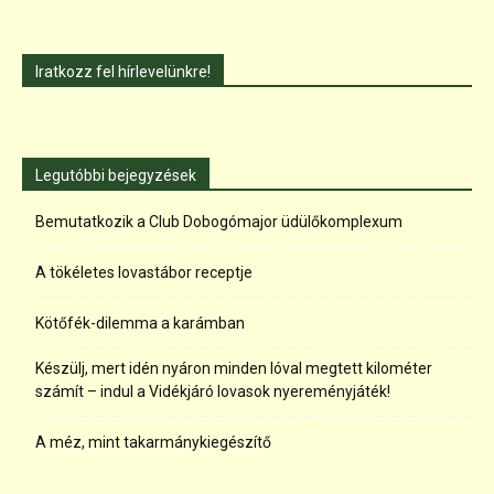
Iratkozz fel hírlevelünkre!
Legutóbbi bejegyzések
Bemutatkozik a Club Dobogómajor üdülőkomplexum
A tökéletes lovastábor receptje
Kötőfék-dilemma a karámban
Készülj, mert idén nyáron minden lóval megtett kilométer
számít – indul a Vidékjáró lovasok nyereményjáték!
A méz, mint takarmánykiegészítő