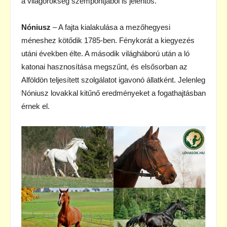
a világörökség szempontjából is jelentős.
Nóniusz
– A fajta kialakulása a mezőhegyesi
méneshez kötődik 1785-ben. Fénykorát a kiegyezés
utáni években élte. A második világháború után a ló
katonai hasznosítása megszűnt, és elsősorban az
Alföldön teljesített szolgálatot igavonó állatként. Jelenleg
Nóniusz lovakkal kitűnő eredményeket a fogathajtásban
érnek el.