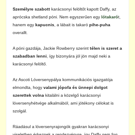
Személyre szabott
karácsonyi felöltőt kapott Daffy, az
aprócska shetland póni. Nem egyszerűen egy
lótakaró
t,
hanem egy
kapucnis
, a lábait is takaró
pihe-puha
overallt.
A póni gazdája, Jackie Rowberry szerint
télen is szeret a
szabadban lenni
, így bizonyára jól jön majd neki a
karácsonyi felöltő.
Az Ascoti Lóversenypálya kommunikációs igazgatója
elmondta, hogy
valami jópofa és ünnepi dolgot
szerettek volna
kitalálni a közelgő karácsonyi
lóversenyhétvége alkalmából, ami jótékony célokat is
szolgál.
Ráadásul a lóversenyrajongók gyakran karácsonyi
viseletben érkeznek a rendezvényre, így Daffy sem fog