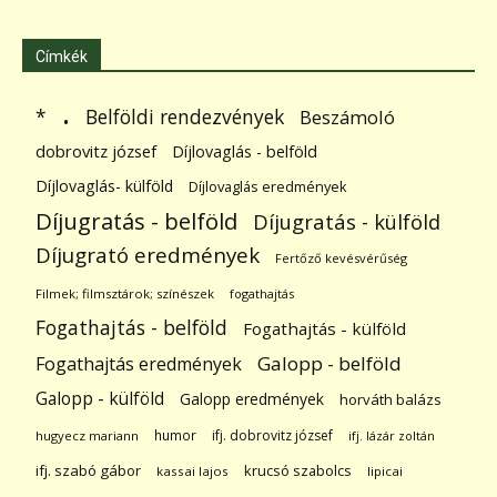
Címkék
.
Belföldi rendezvények
*
Beszámoló
dobrovitz józsef
Díjlovaglás - belföld
Díjlovaglás- külföld
Díjlovaglás eredmények
Díjugratás - belföld
Díjugratás - külföld
Díjugrató eredmények
Fertőző kevésvérűség
Filmek; filmsztárok; színészek
fogathajtás
Fogathajtás - belföld
Fogathajtás - külföld
Galopp - belföld
Fogathajtás eredmények
Galopp - külföld
Galopp eredmények
horváth balázs
humor
ifj. dobrovitz józsef
hugyecz mariann
ifj. lázár zoltán
ifj. szabó gábor
krucsó szabolcs
kassai lajos
lipicai