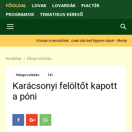
FŐOLDAL
LOVAK
LOVARDÁK
PIACTÉR
PROGRAMOK
TEMATIKUS KERESŐ
A lovak is beszélnek...csak oda kell figyelni rájuk! - Monty Roberts
Kezdőlap
Kikapcsolódás
Kikapcsolódás
Tél
Karácsonyi felöltőt kapott
a póni