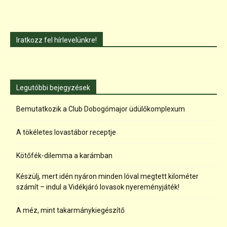
Iratkozz fel hírlevelünkre!
Legutóbbi bejegyzések
Bemutatkozik a Club Dobogómajor üdülőkomplexum
A tökéletes lovastábor receptje
Kötőfék-dilemma a karámban
Készülj, mert idén nyáron minden lóval megtett kilométer
számít – indul a Vidékjáró lovasok nyereményjáték!
A méz, mint takarmánykiegészítő