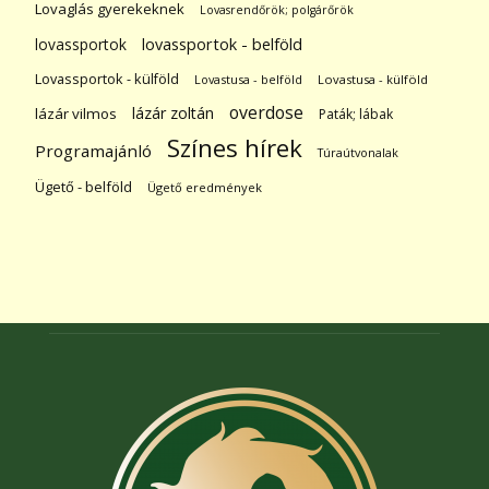
Lovaglás gyerekeknek
Lovasrendőrök; polgárőrök
lovassportok
lovassportok - belföld
Lovassportok - külföld
Lovastusa - belföld
Lovastusa - külföld
overdose
lázár zoltán
lázár vilmos
Paták; lábak
Színes hírek
Programajánló
Túraútvonalak
Ügető - belföld
Ügető eredmények