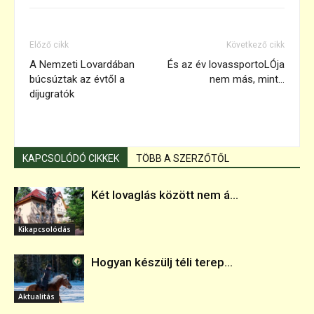
Előző cikk
Következő cikk
A Nemzeti Lovardában
És az év lovassportoLÓja
búcsúztak az évtől a
nem más, mint…
díjugratók
KAPCSOLÓDÓ CIKKEK
TÖBB A SZERZŐTŐL
Két lovaglás között nem á...
Kikapcsolódás
Hogyan készülj téli terep...
Aktualitás