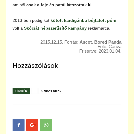
amiből
csak a feje és patái látszottak ki.
2013-ben pedig két
kötött kardigánba bújtatott póni
volt a
Skóciát népszerűsítő kampány
reklámarca.
2015.12.15. Forrás:
Ascot
,
Bored Panda
Fotó: Canva
Frissítve: 2023.01.04.
Hozzászólások
CÍMKÉK
.
Színes hírek