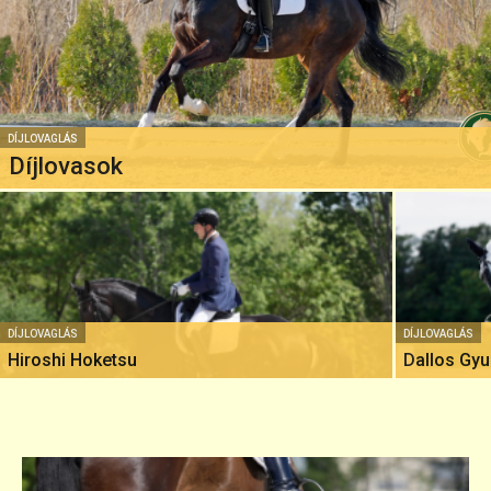
DÍJLOVAGLÁS
Díjlovasok
DÍJLOVAGLÁS
DÍJLOVAGLÁS
Hiroshi Hoketsu
Dallos Gyu