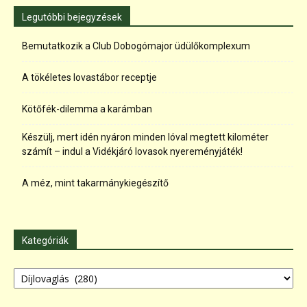
Legutóbbi bejegyzések
Bemutatkozik a Club Dobogómajor üdülőkomplexum
A tökéletes lovastábor receptje
Kötőfék-dilemma a karámban
Készülj, mert idén nyáron minden lóval megtett kilométer
számít – indul a Vidékjáró lovasok nyereményjáték!
A méz, mint takarmánykiegészítő
Kategóriák
Kategóriák