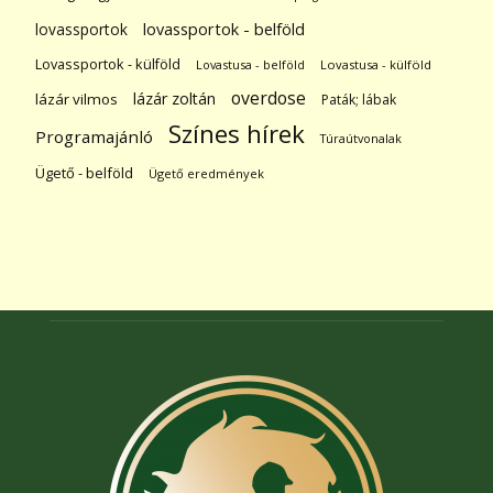
lovassportok
lovassportok - belföld
Lovassportok - külföld
Lovastusa - belföld
Lovastusa - külföld
overdose
lázár zoltán
lázár vilmos
Paták; lábak
Színes hírek
Programajánló
Túraútvonalak
Ügető - belföld
Ügető eredmények