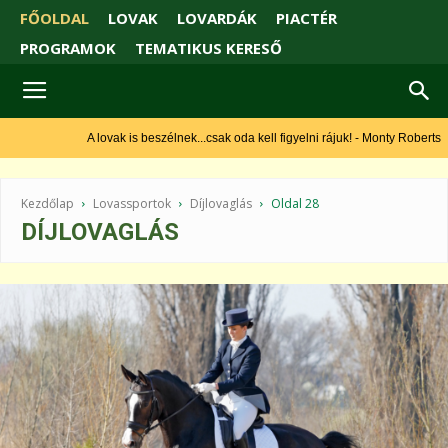
FŐOLDAL
LOVAK
LOVARDÁK
PIACTÉR
PROGRAMOK
TEMATIKUS KERESŐ
A lovak is beszélnek...csak oda kell figyelni rájuk! - Monty Roberts
Kezdőlap
Lovassportok
Díjlovaglás
Oldal 28
DÍJLOVAGLÁS