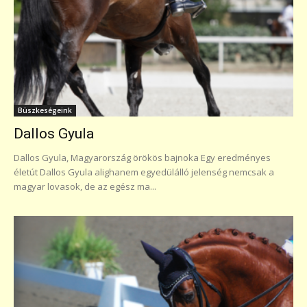
Büszkeségeink
Dallos Gyula
Dallos Gyula, Magyarország örökös bajnoka Egy eredményes
életút Dallos Gyula alighanem egyedülálló jelenség nemcsak a
magyar lovasok, de az egész ma...