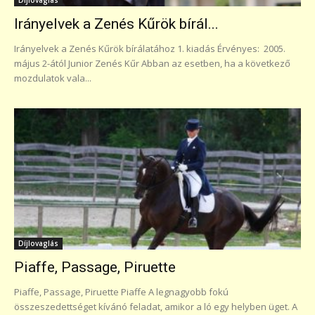
Irányelvek a Zenés Kűrök bírál...
Irányelvek a Zenés Kűrök bírálatához 1. kiadás Érvényes: 2005.
május 2-ától Junior Zenés Kűr Abban az esetben, ha a következő
mozdulatok vala...
Díjlovaglás
Piaffe, Passage, Piruette
Piaffe, Passage, Piruette Piaffe A legnagyobb fokú
összeszedettséget kívánó feladat, amikor a ló egy helyben üget. A