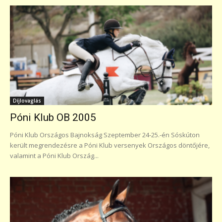
Díjlovaglás
Póni Klub OB 2005
Póni Klub Országos Bajnokság Szeptember 24-25.-én Sóskúton
került megrendezésre a Póni Klub versenyek Országos döntőjére,
valamint a Póni Klub Ország...