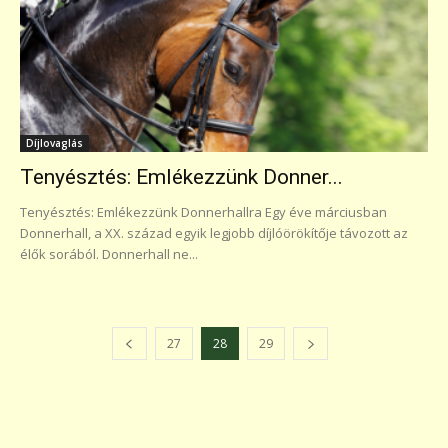
Díjlovaglás
Tenyésztés: Emlékezzünk Donner...
Tenyésztés: Emlékezzünk Donnerhallra Egy éve márciusban
Donnerhall, a XX. század egyik legjobb díjlóörökítője távozott az
élők sorából. Donnerhall ne...
27
28
29