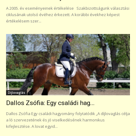
A 2005. év eseményeinek értékelése Szakbizottságunk választási
ciklusának utolsó évéhez érkezett. A korábbi évekhez képest
értékelésem szer...
Díjlovaglás
Dallos Zsófia: Egy családi hag...
Dallos Zsófia Egy családi hagyomány folytatódik „A díjlovaglás célja
a ló szervezetének és jó viselkedésének harmonikus
kifejlesztése. A lovat egyid...