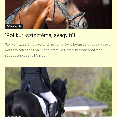
Díjlovaglás
’Rollkur’-szisztéma, avagy túl...
’Rollkur’-szisztéma, avagy túlzottan mélyre lovaglás: a lovak vagy a
versenyzők szorulnak védelemre? A Horse International már
régebben közölte Marie...
Díjlovaglás