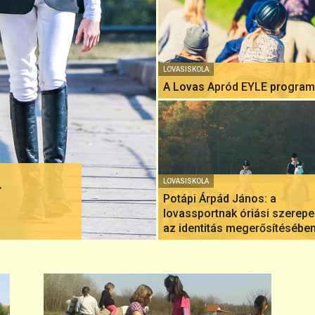
LOVASISKOLA
A Lovas Apród EYLE program
LOVASISKOLA
r
Potápi Árpád János: a
lovassportnak óriási szerepe
az identitás megerősítésébe