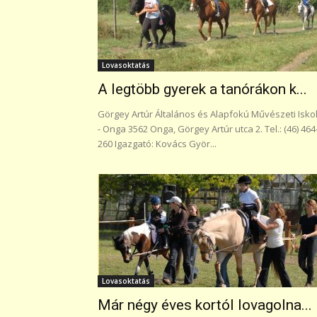
Lovasoktatás
A legtöbb gyerek a tanórákon k...
Görgey Artúr Általános és Alapfokú Művészeti Isko
- Onga 3562 Onga, Görgey Artúr utca 2. Tel.: (46) 464
260 Igazgató: Kovács Györ...
Lovasoktatás
Már négy éves kortól lovagolna...