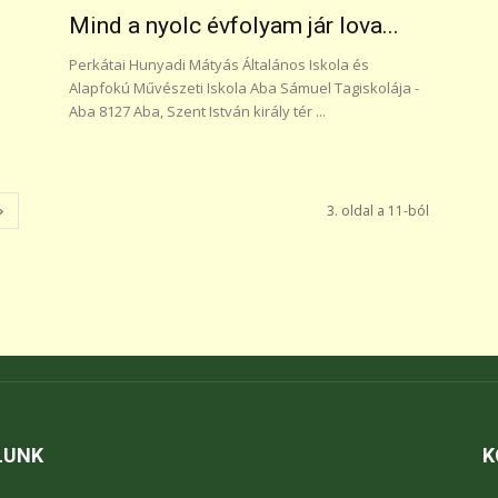
Mind a nyolc évfolyam jár lova...
Perkátai Hunyadi Mátyás Általános Iskola és
Alapfokú Művészeti Iskola Aba Sámuel Tagiskolája -
Aba 8127 Aba, Szent István király tér ...
3. oldal a 11-ból
LUNK
K