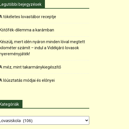
Legutóbbi bejegyzések
A tökéletes lovastábor receptje
Kötőfék-dilemma a karámban
Készülj, mert idén nyáron minden lóval megtett
kilométer számít – indul a Vidékjáró lovasok
nyereményjáték!
A méz, mint takarmánykiegészítő
A lóúsztatás módjai és előnyei
Kategóriák
tegóriák