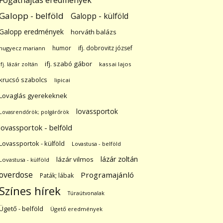
Fogathajtás eredmények
Galopp - belföld
Galopp - külföld
Galopp eredmények
horváth balázs
humor
ifj. dobrovitz józsef
hugyecz mariann
ifj. szabó gábor
ifj. lázár zoltán
kassai lajos
krucsó szabolcs
lipicai
Lovaglás gyerekeknek
lovassportok
Lovasrendőrök; polgárőrök
lovassportok - belföld
Lovassportok - külföld
Lovastusa - belföld
lázár zoltán
lázár vilmos
Lovastusa - külföld
overdose
Programajánló
Paták; lábak
Színes hírek
Túraútvonalak
Ügető - belföld
Ügető eredmények