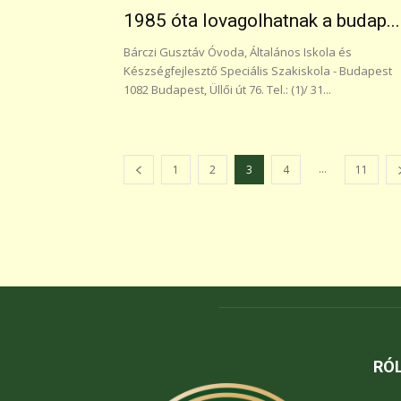
1985 óta lovagolhatnak a budap...
Bárczi Gusztáv Óvoda, Általános Iskola és
Készségfejlesztő Speciális Szakiskola - Budapest
1082 Budapest, Üllői út 76. Tel.: (1)/ 31...
...
1
2
3
4
11
RÓ