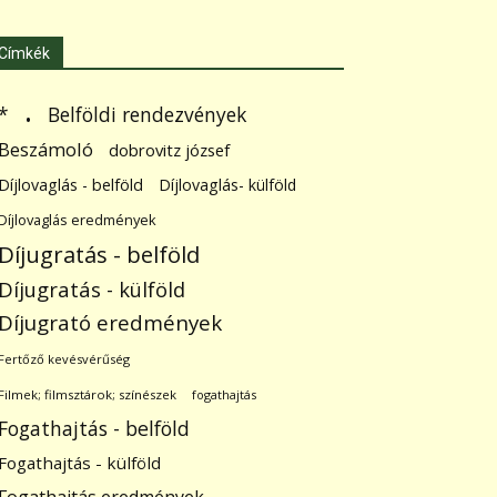
Címkék
.
Belföldi rendezvények
*
Beszámoló
dobrovitz józsef
Díjlovaglás - belföld
Díjlovaglás- külföld
Díjlovaglás eredmények
Díjugratás - belföld
Díjugratás - külföld
Díjugrató eredmények
Fertőző kevésvérűség
Filmek; filmsztárok; színészek
fogathajtás
Fogathajtás - belföld
Fogathajtás - külföld