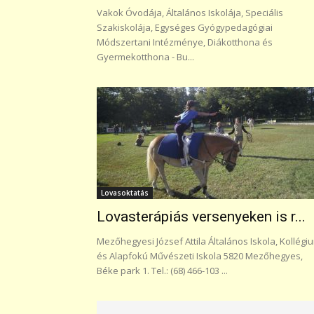
Vakok Óvodája, Általános Iskolája, Speciális
Szakiskolája, Egységes Gyógypedagógiai
Módszertani Intézménye, Diákotthona és
Gyermekotthona - Bu...
Lovasoktatás
Lovasterápiás versenyeken is r...
Mezőhegyesi József Attila Általános Iskola, Kollégi
és Alapfokú Művészeti Iskola 5820 Mezőhegyes,
Béke park 1. Tel.: (68) 466-103 ...