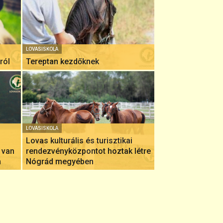
LOVASISKOLA
ról
Tereptan kezdőknek
LOVASISKOLA
Lovas kulturális és turisztikai
 van
rendezvényközpontot hoztak létre
n
Nógrád megyében