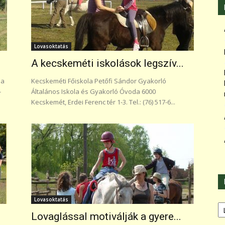
Lovasoktatás
A kecskeméti iskolások legszív...
la
Kecskeméti Főiskola Petőfi Sándor Gyakorló
-
Általános Iskola és Gyakorló Óvoda 6000
Kecskemét, Erdei Ferenc tér 1-3. Tel.: (76) 517-6...
Lovasoktatás
Ka
Lovaglással motiválják a gyere...