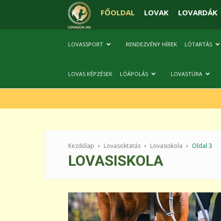
FŐOLDAL
LOVAK
LOVARDÁK
LOVASSPORT
RENDEZVÉNY HÍREK
LÓTARTÁS
LOVAS KÉPZÉSEK
LÓÁPOLÁS
LOVASTÚRA
Kezdőlap
Lovasoktatás
Lovasiskola
Oldal 3
LOVASISKOLA