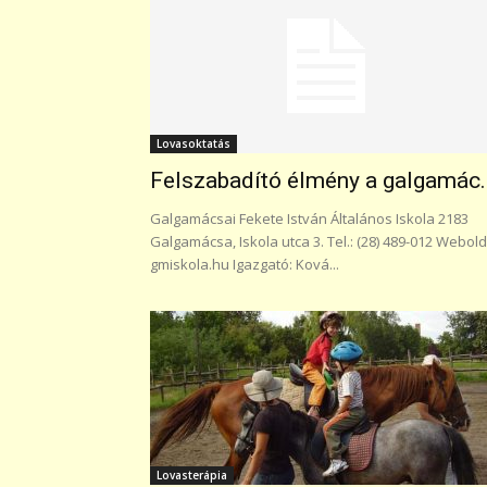
Lovasoktatás
Felszabadító élmény a galgamác..
Galgamácsai Fekete István Általános Iskola 2183
Galgamácsa, Iskola utca 3. Tel.: (28) 489-012 Webold
gmiskola.hu Igazgató: Ková...
Lovasterápia