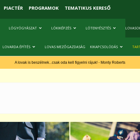
PIACTÉR
PROGRAMOK
TEMATIKUS KERESŐ
LÓGYÓGYÁSZAT
LÓKIKÉPZÉS
LÓTENYÉSZTÉS
LOVASO
LOVARDA ÉPÍTÉS
LOVAS MEZŐGAZDASÁG
KIKAPCSOLÓDÁS
TAR
A lovak is beszélnek...csak oda kell figyelni rájuk! - Monty Roberts