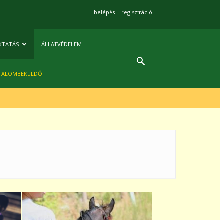
belépés
|
regisztráció
KTATÁS
ÁLLATVÉDELEM
TALOMBEKÜLDŐ