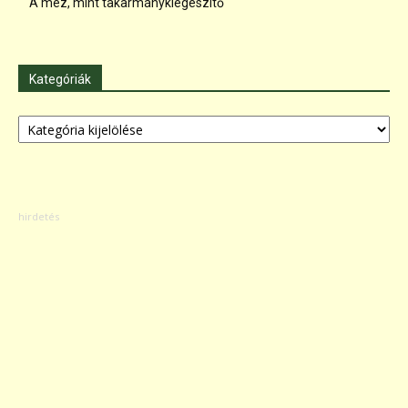
A méz, mint takarmánykiegészítő
Kategóriák
Kategóriák