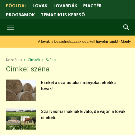
FŐOLDAL
LOVAK
LOVARDÁK
PIACTÉR
PROGRAMOK
TEMATIKUS KERESŐ
A lovak is beszélnek...csak oda kell figyelni rájuk! - Monty Roberts
Kezdőlap
Címkék
Széna
Címke: széna
Ezeket a szálastakarmányokat ehetik a
lovak!
Szarvasmarháknak kiváló, de vajon a lovak
is eheti...