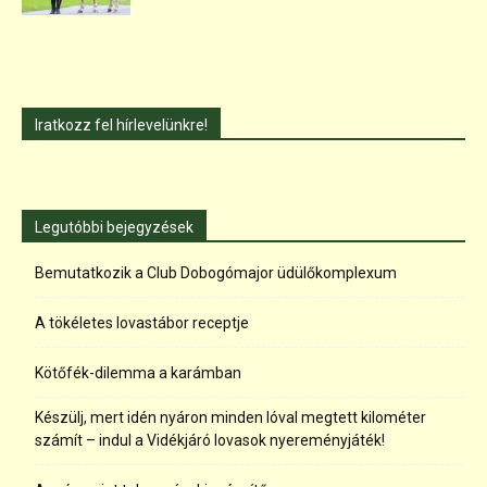
Iratkozz fel hírlevelünkre!
Legutóbbi bejegyzések
Bemutatkozik a Club Dobogómajor üdülőkomplexum
A tökéletes lovastábor receptje
Kötőfék-dilemma a karámban
Készülj, mert idén nyáron minden lóval megtett kilométer
számít – indul a Vidékjáró lovasok nyereményjáték!