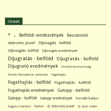
Címkék
.
Belföldi rendezvények
*
Beszámoló
dobrovitz józsef
Díjlovaglás - belföld
Díjlovaglás- külföld
Díjlovaglás eredmények
Díjugratás - belföld
Díjugratás - külföld
Díjugrató eredmények
Fertőző kevésvérűség
Filmek; filmsztárok; színészek
fogathajtás
Fogathajtás - belföld
Fogathajtás - külföld
Galopp - belföld
Fogathajtás eredmények
Galopp - külföld
Galopp eredmények
horváth balázs
humor
ifj. dobrovitz józsef
hugyecz mariann
ifj. lázár zoltán