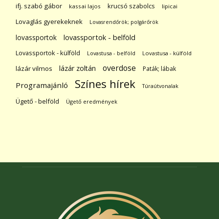
ifj. szabó gábor
krucsó szabolcs
kassai lajos
lipicai
Lovaglás gyerekeknek
Lovasrendőrök; polgárőrök
lovassportok
lovassportok - belföld
Lovassportok - külföld
Lovastusa - belföld
Lovastusa - külföld
overdose
lázár zoltán
lázár vilmos
Paták; lábak
Színes hírek
Programajánló
Túraútvonalak
Ügető - belföld
Ügető eredmények