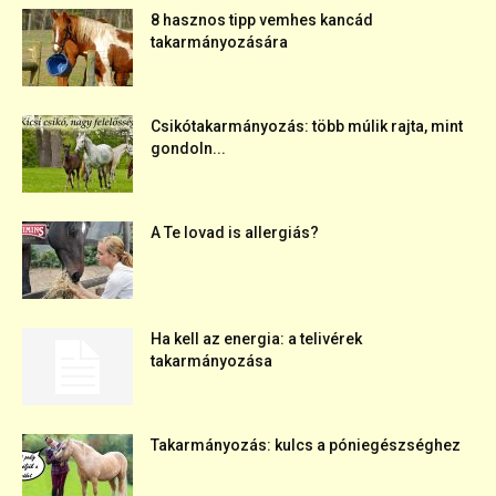
8 hasznos tipp vemhes kancád
takarmányozására
Csikótakarmányozás: több múlik rajta, mint
gondoln...
A Te lovad is allergiás?
Ha kell az energia: a telivérek
takarmányozása
Takarmányozás: kulcs a póniegészséghez