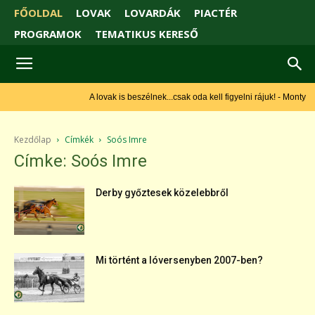
FŐOLDAL
LOVAK
LOVARDÁK
PIACTÉR
PROGRAMOK
TEMATIKUS KERESŐ
A lovak is beszélnek...csak oda kell figyelni rájuk! - Monty
Roberts
Kezdőlap
Címkék
Soós Imre
Címke: Soós Imre
Derby győztesek közelebbről
Mi történt a lóversenyben 2007-ben?