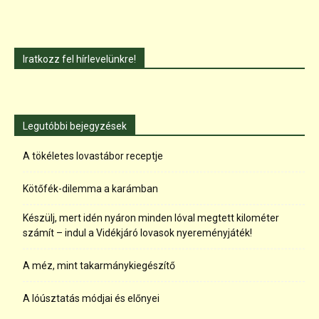
Iratkozz fel hírlevelünkre!
Legutóbbi bejegyzések
A tökéletes lovastábor receptje
Kötőfék-dilemma a karámban
Készülj, mert idén nyáron minden lóval megtett kilométer
számít – indul a Vidékjáró lovasok nyereményjáték!
A méz, mint takarmánykiegészítő
A lóúsztatás módjai és előnyei