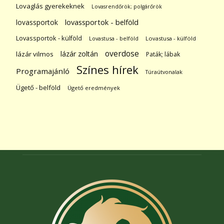
Lovaglás gyerekeknek
Lovasrendőrök; polgárőrök
lovassportok
lovassportok - belföld
Lovassportok - külföld
Lovastusa - belföld
Lovastusa - külföld
overdose
lázár zoltán
lázár vilmos
Paták; lábak
Színes hírek
Programajánló
Túraútvonalak
Ügető - belföld
Ügető eredmények