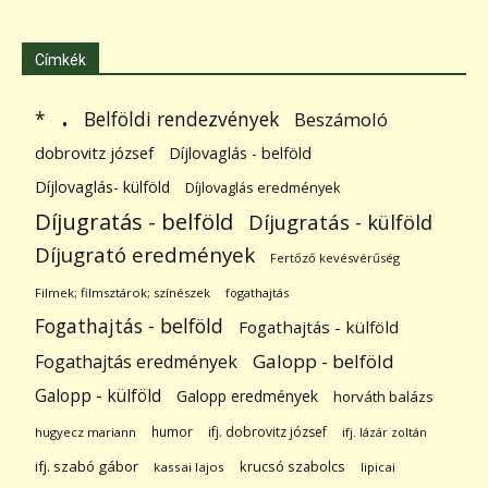
Címkék
.
Belföldi rendezvények
*
Beszámoló
dobrovitz józsef
Díjlovaglás - belföld
Díjlovaglás- külföld
Díjlovaglás eredmények
Díjugratás - belföld
Díjugratás - külföld
Díjugrató eredmények
Fertőző kevésvérűség
Filmek; filmsztárok; színészek
fogathajtás
Fogathajtás - belföld
Fogathajtás - külföld
Galopp - belföld
Fogathajtás eredmények
Galopp - külföld
Galopp eredmények
horváth balázs
humor
ifj. dobrovitz józsef
hugyecz mariann
ifj. lázár zoltán
ifj. szabó gábor
krucsó szabolcs
kassai lajos
lipicai