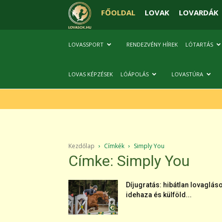
FŐOLDAL
LOVAK
LOVARDÁK
LOVASSPORT
RENDEZVÉNY HÍREK
LÓTARTÁS
LOVAS KÉPZÉSEK
LÓÁPOLÁS
LOVASTÚRA
Kezdőlap
Címkék
Simply You
Címke: Simply You
Díjugratás: hibátlan lovaglás
idehaza és külföld...