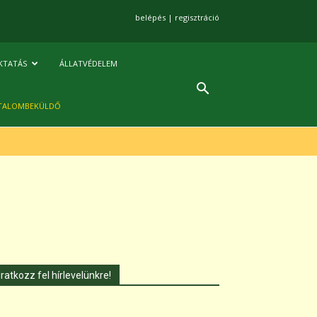
belépés
|
regisztráció
KTATÁS
ÁLLATVÉDELEM
TALOMBEKÜLDŐ
Iratkozz fel hírlevelünkre!