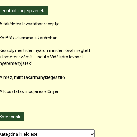
Legutóbbi bejegyzések
A tökéletes lovastábor receptje
Kötőfék-dilemma a karámban
Készülj, mert idén nyáron minden lóval megtett
kilométer számít – indul a Vidékjáró lovasok
nyereményjáték!
A méz, mint takarmánykiegészítő
A lóúsztatás módjai és előnyei
Kategóriák
tegóriák