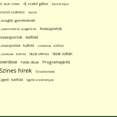
ifj. szabó gábor
ifj. lázár zoltán
kassai lajos
krucsó szabolcs
lipicai
Lovaglás gyerekeknek
lovassportok
Lovasrendőrök; polgárőrök
lovassportok - belföld
Lovassportok - külföld
Lovastusa - belföld
lázár zoltán
lázár vilmos
Lovastusa - külföld
overdose
Programajánló
Paták; lábak
Színes hírek
Túraútvonalak
Ügető - belföld
Ügető eredmények