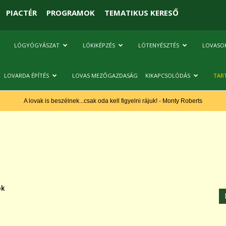
PIACTÉR
PROGRAMOK
TEMATIKUS KERESŐ
LÓGYÓGYÁSZAT
LÓKIKÉPZÉS
LÓTENYÉSZTÉS
LOVASO
LOVARDA ÉPÍTÉS
LOVAS MEZŐGAZDASÁG
KIKAPCSOLÓDÁS
TAR
A lovak is beszélnek...csak oda kell figyelni rájuk! - Monty Roberts
ok