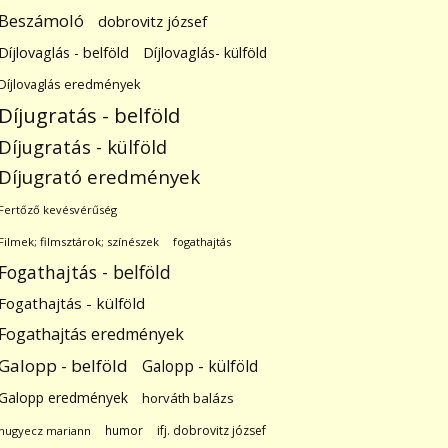
Beszámoló
dobrovitz józsef
Díjlovaglás - belföld
Díjlovaglás- külföld
Díjlovaglás eredmények
Díjugratás - belföld
Díjugratás - külföld
Díjugrató eredmények
Fertőző kevésvérűség
Filmek; filmsztárok; színészek
fogathajtás
Fogathajtás - belföld
Fogathajtás - külföld
Fogathajtás eredmények
Galopp - belföld
Galopp - külföld
Galopp eredmények
horváth balázs
humor
ifj. dobrovitz józsef
hugyecz mariann