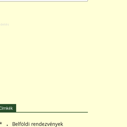
Címkék
.
Belföldi rendezvények
*