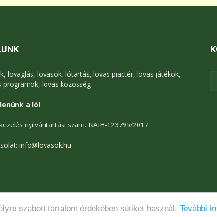
LUNK
K
k, lovaglás, lovasok, lótartás, lovas piactér, lovas játékok,
s programok, lovas közösség
enünk a ló!
kezelés nyilvántartási szám: NAIH-123795/2017
solat:
info@lovasok.hu
lyre szabott tartalom érdekében sütiket használ.
További in
Médiaajánlat
Adatkezelési tájékoztató