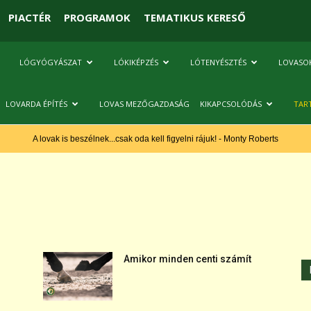
PIACTÉR
PROGRAMOK
TEMATIKUS KERESŐ
LÓGYÓGYÁSZAT
LÓKIKÉPZÉS
LÓTENYÉSZTÉS
LOVASO
LOVARDA ÉPÍTÉS
LOVAS MEZŐGAZDASÁG
KIKAPCSOLÓDÁS
TAR
A lovak is beszélnek...csak oda kell figyelni rájuk! - Monty Roberts
Amikor minden centi számít