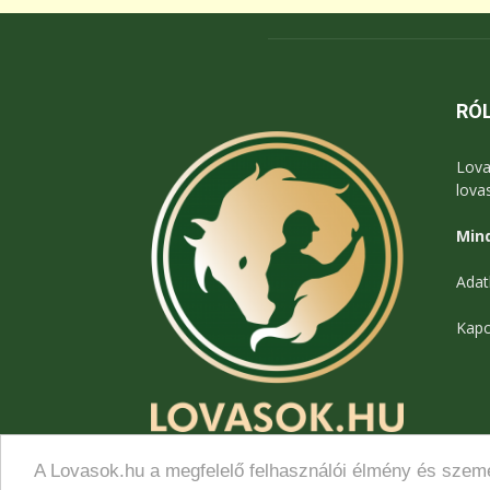
RÓ
Lova
lova
Mind
Adat
Kapc
A Lovasok.hu a megfelelő felhasználói élmény és szemé
© Lovasok.hu