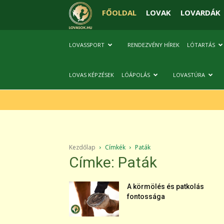
FŐOLDAL
LOVAK
LOVARDÁK
LOVASSPORT
RENDEZVÉNY HÍREK
LÓTARTÁS
LOVAS KÉPZÉSEK
LÓÁPOLÁS
LOVASTÚRA
Kezdőlap
Címkék
Paták
Címke: Paták
A körmölés és patkolás
fontossága