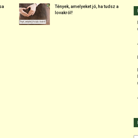
sa
Tények, amelyeket jó, ha tudsz a
lovakról!
Ka