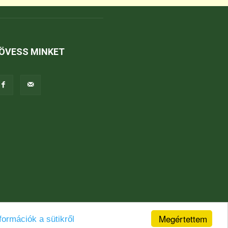
ÖVESS MINKET
Megértettem
formációk a sütikről
Jogi nyilatkozat
Karrier
Kapcsolat