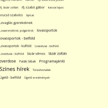
ifj. szabó gábor
ifj. lázár zoltán
kassai lajos
krucsó szabolcs
lipicai
Lovaglás gyerekeknek
lovassportok
Lovasrendőrök; polgárőrök
lovassportok - belföld
Lovassportok - külföld
Lovastusa - belföld
lázár zoltán
lázár vilmos
Lovastusa - külföld
overdose
Programajánló
Paták; lábak
Színes hírek
Túraútvonalak
Ügető - belföld
Ügető eredmények