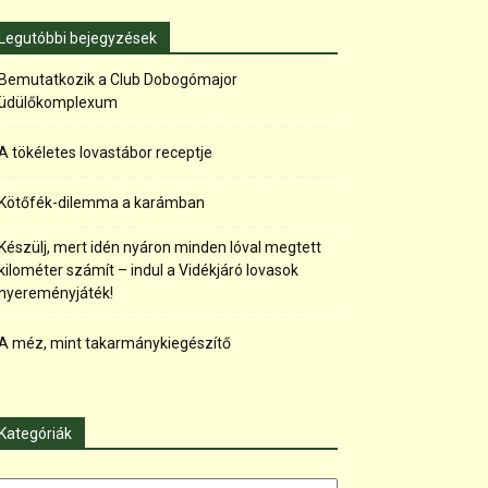
Legutóbbi bejegyzések
Bemutatkozik a Club Dobogómajor
üdülőkomplexum
A tökéletes lovastábor receptje
Kötőfék-dilemma a karámban
Készülj, mert idén nyáron minden lóval megtett
kilométer számít – indul a Vidékjáró lovasok
nyereményjáték!
A méz, mint takarmánykiegészítő
Kategóriák
tegóriák