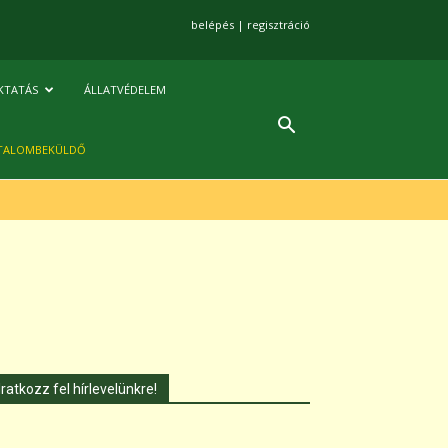
belépés
|
regisztráció
KTATÁS
ÁLLATVÉDELEM
TALOMBEKÜLDŐ
Iratkozz fel hírlevelünkre!