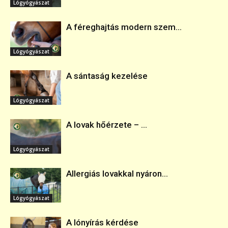
Lógyógyászat
A féreghajtás modern szem...
Lógyógyászat
A sántaság kezelése
Lógyógyászat
A lovak hőérzete – ...
Lógyógyászat
Allergiás lovakkal nyáron...
Lógyógyászat
A lónyírás kérdése