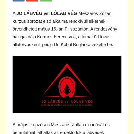
A
JÓ LÁBVÉG vs. LÓLÁB VÉG
Mészáros Zoltán
kurzus sorozat első alkalma rendkívüli sikernek
örvendhetett május 16.-án Pilisszántón. A rendezvény
házigazdája Kormos Ferenc volt, a témakört lovas
állatorvosként pedig Dr. Köböl Boglárka vezette be.
A májusi képzésen Mészáros Zoltán előadását és
bemutatóját láthatták az érdeklődők a lábvégek