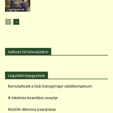
Lógyógyászat
Iratkozz fel hírlevelünkre!
Legutóbbi bejegyzések
Bemutatkozik a Club Dobogómajor üdülőkomplexum
A tökéletes lovastábor receptje
Kötőfék-dilemma a karámban