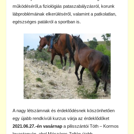
működéséről,a fiziológiás pataszabályzásról, korunk
lábproblémáinak elkerüléséről, valamint a patkolatlan,
egészséges patákról a sportban is.
A nagy létszámnak és érdeklődésnek köszönhetően
egy újabb rendkívüli kurzus várja az érdeklődőket
2021.06.27.-én vasárnap
a pilisszántói Tóth – Kormos
lovastanyán, ahol Mészáros Zoltán újabb