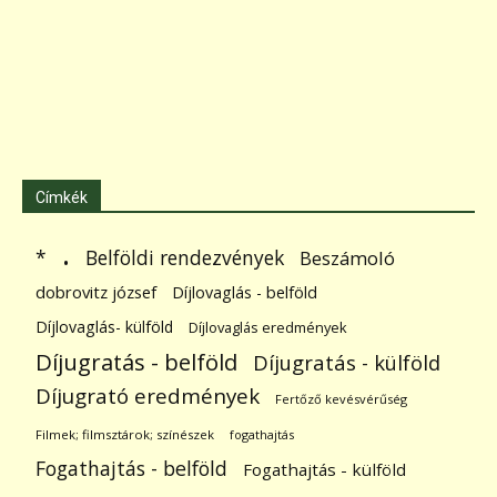
Címkék
.
Belföldi rendezvények
*
Beszámoló
dobrovitz józsef
Díjlovaglás - belföld
Díjlovaglás- külföld
Díjlovaglás eredmények
Díjugratás - belföld
Díjugratás - külföld
Díjugrató eredmények
Fertőző kevésvérűség
Filmek; filmsztárok; színészek
fogathajtás
Fogathajtás - belföld
Fogathajtás - külföld