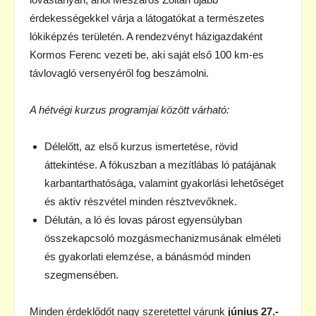
érdekességekkel várja a látogatókat a természetes
lókiképzés területén. A rendezvényt házigazdaként
Kormos Ferenc vezeti be, aki saját első 100 km-es
távlovagló versenyéről fog beszámolni.
A hétvégi kurzus programjai között várható:
Délelőtt, az első kurzus ismertetése, rövid
áttekintése. A fókuszban a mezítlábas ló patájának
karbantarthatósága, valamint gyakorlási lehetőséget
és aktív részvétel minden résztvevőknek.
Délután, a ló és lovas párost egyensúlyban
összekapcsoló mozgásmechanizmusának elméleti
és gyakorlati elemzése, a bánásmód minden
szegmensében.
Minden érdeklődőt nagy szeretettel várunk
június 27.-