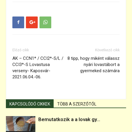
Előző cikk
Következő cikk
AK – CCN1* / CCI2*-S/L /
8 tipp, hogy miként válassz
CCI3*-S Lovastusa
nyári lovastábort a
verseny- Kaposvár-
gyermeked számára
2021.06.04.-06.
KAPCSOLÓDÓ CIKKEK
TÖBB A SZERZŐTŐL
Bemutatkozik a a lovak gy...