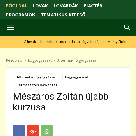
FŐOLDAL
LOVAK
LOVARDÁK
PIACTÉR
PROGRAMOK
TEMATIKUS KERESŐ
A lovak is beszélnek...csak oda kell figyelni rájuk! - Monty Roberts
Kezdőlap
Lógyógyászat
Alternatív lógyógyászat
Alternatív lógyógyászat
Lógyógyászat
Természetes lókiképzés
Mészáros Zoltán újabb
kurzusa