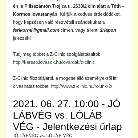
én is Pilisszántón Trojica u. 2633/2 cím alatt a Tóth –
Kormos lovastanyán
. Kérjük a kedves érdeklődőket,
hogy képzésen való részvételi szándékukat a
ferikormi@gmail.com
címen, vagy a lenti
űrlapon
jelezzék!
Tudj meg többet a Z-Clinic szolgáltatásairól:
http://kereso.lovasok.hu/lovardak/z-clinic
Z-Clinic filozófiájáról, a mögötte álló személyekről itt
olvashatsz többet:
http://www.z-clinic.hu/rolunk-2/