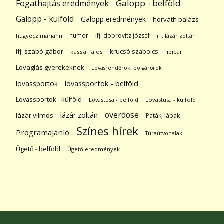
Galopp - belföld
Fogathajtás eredmények
Galopp - külföld
Galopp eredmények
horváth balázs
humor
ifj. dobrovitz józsef
hugyecz mariann
ifj. lázár zoltán
ifj. szabó gábor
krucsó szabolcs
kassai lajos
lipicai
Lovaglás gyerekeknek
Lovasrendőrök; polgárőrök
lovassportok
lovassportok - belföld
Lovassportok - külföld
Lovastusa - belföld
Lovastusa - külföld
overdose
lázár zoltán
lázár vilmos
Paták; lábak
Színes hírek
Programajánló
Túraútvonalak
Ügető - belföld
Ügető eredmények