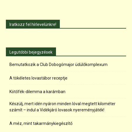
Iratkozz fel hírlevelünkre!
Legutóbbi bejegyzések
Bemutatkozik a Club Dobogómajor üdülőkomplexum
A tökéletes lovastábor receptje
Kötőfék-dilemma a karámban
Készülj, mert idén nyáron minden lóval megtett kilométer
számít – indul a Vidékjáró lovasok nyereményjáték!
A méz, mint takarmánykiegészítő