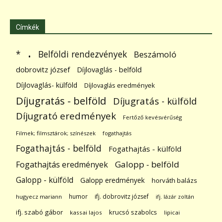
Címkék
.
Belföldi rendezvények
*
Beszámoló
dobrovitz józsef
Díjlovaglás - belföld
Díjlovaglás- külföld
Díjlovaglás eredmények
Díjugratás - belföld
Díjugratás - külföld
Díjugrató eredmények
Fertőző kevésvérűség
Filmek; filmsztárok; színészek
fogathajtás
Fogathajtás - belföld
Fogathajtás - külföld
Galopp - belföld
Fogathajtás eredmények
Galopp - külföld
Galopp eredmények
horváth balázs
humor
ifj. dobrovitz józsef
hugyecz mariann
ifj. lázár zoltán
ifj. szabó gábor
krucsó szabolcs
kassai lajos
lipicai