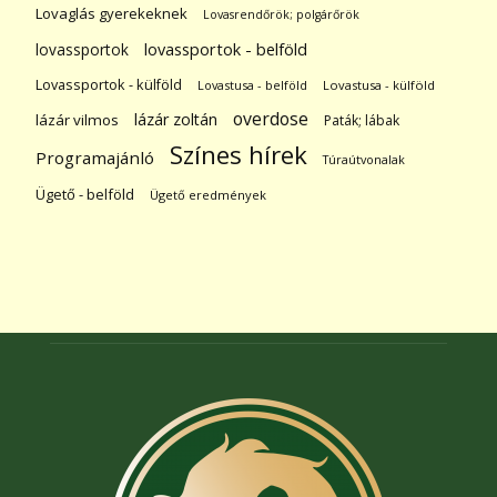
Lovaglás gyerekeknek
Lovasrendőrök; polgárőrök
lovassportok
lovassportok - belföld
Lovassportok - külföld
Lovastusa - belföld
Lovastusa - külföld
overdose
lázár zoltán
lázár vilmos
Paták; lábak
Színes hírek
Programajánló
Túraútvonalak
Ügető - belföld
Ügető eredmények