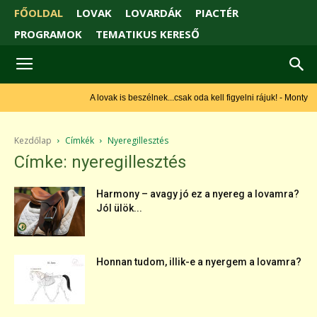
FŐOLDAL
LOVAK
LOVARDÁK
PIACTÉR
PROGRAMOK
TEMATIKUS KERESŐ
A lovak is beszélnek...csak oda kell figyelni rájuk! - Monty
Roberts
Kezdőlap
Címkék
Nyeregillesztés
Címke: nyeregillesztés
Harmony – avagy jó ez a nyereg a lovamra?
Jól ülök...
Honnan tudom, illik-e a nyergem a lovamra?