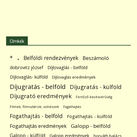
Címkék
.
Belföldi rendezvények
*
Beszámoló
dobrovitz józsef
Díjlovaglás - belföld
Díjlovaglás- külföld
Díjlovaglás eredmények
Díjugratás - belföld
Díjugratás - külföld
Díjugrató eredmények
Fertőző kevésvérűség
Filmek; filmsztárok; színészek
fogathajtás
Fogathajtás - belföld
Fogathajtás - külföld
Galopp - belföld
Fogathajtás eredmények
Galopp - külföld
Galopp eredmények
horváth balázs