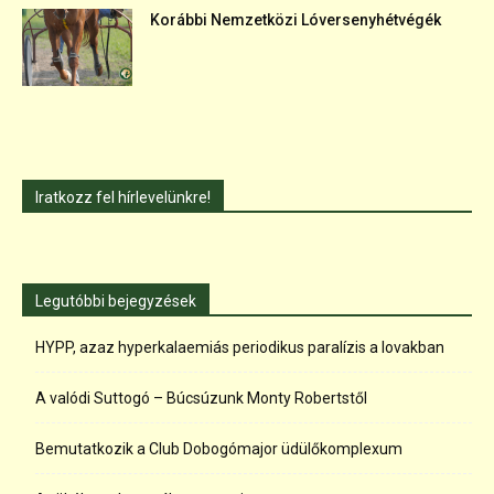
Korábbi Nemzetközi Lóversenyhétvégék
Iratkozz fel hírlevelünkre!
Legutóbbi bejegyzések
HYPP, azaz hyperkalaemiás periodikus paralízis a lovakban
A valódi Suttogó – Búcsúzunk Monty Robertstől
Bemutatkozik a Club Dobogómajor üdülőkomplexum