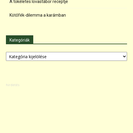
A tökéletes lovastábor receptje
Kötőfék-dilemma a karámban
Kategóriák
Kategóriák