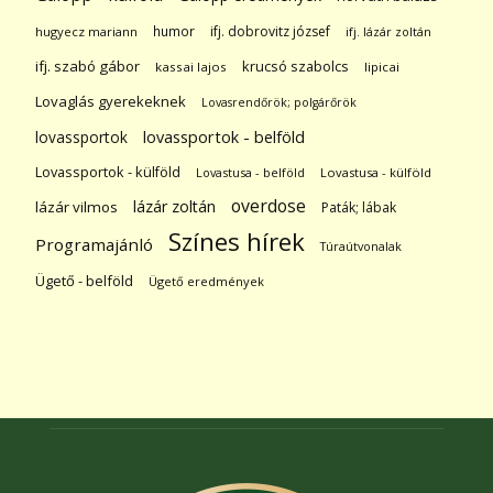
humor
ifj. dobrovitz józsef
hugyecz mariann
ifj. lázár zoltán
ifj. szabó gábor
krucsó szabolcs
kassai lajos
lipicai
Lovaglás gyerekeknek
Lovasrendőrök; polgárőrök
lovassportok
lovassportok - belföld
Lovassportok - külföld
Lovastusa - belföld
Lovastusa - külföld
overdose
lázár zoltán
lázár vilmos
Paták; lábak
Színes hírek
Programajánló
Túraútvonalak
Ügető - belföld
Ügető eredmények