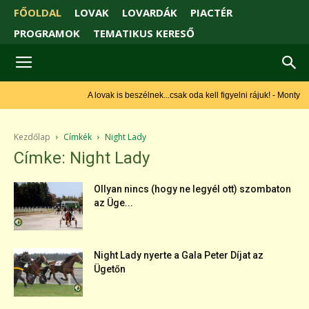
FŐOLDAL
LOVAK
LOVARDÁK
PIACTÉR
PROGRAMOK
TEMATIKUS KERESŐ
A lovak is beszélnek...csak oda kell figyelni rájuk! - Monty
Roberts
Kezdőlap
Címkék
Night Lady
Címke: Night Lady
Ollyan nincs (hogy ne legyél ott) szombaton
az Üge...
Night Lady nyerte a Gala Peter Díjat az
Ügetőn