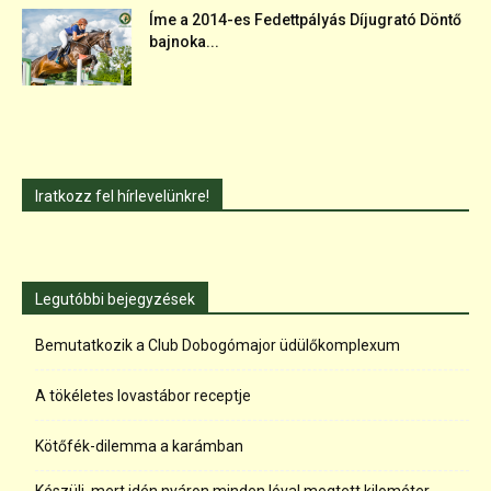
Íme a 2014-es Fedettpályás Díjugrató Döntő
bajnoka...
Iratkozz fel hírlevelünkre!
Legutóbbi bejegyzések
Bemutatkozik a Club Dobogómajor üdülőkomplexum
A tökéletes lovastábor receptje
Kötőfék-dilemma a karámban