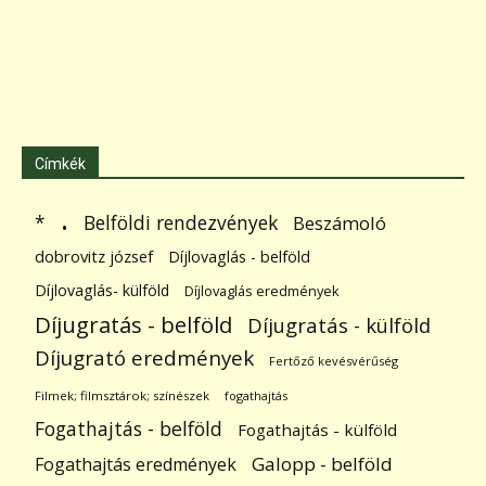
Címkék
.
Belföldi rendezvények
*
Beszámoló
dobrovitz józsef
Díjlovaglás - belföld
Díjlovaglás- külföld
Díjlovaglás eredmények
Díjugratás - belföld
Díjugratás - külföld
Díjugrató eredmények
Fertőző kevésvérűség
Filmek; filmsztárok; színészek
fogathajtás
Fogathajtás - belföld
Fogathajtás - külföld
Galopp - belföld
Fogathajtás eredmények